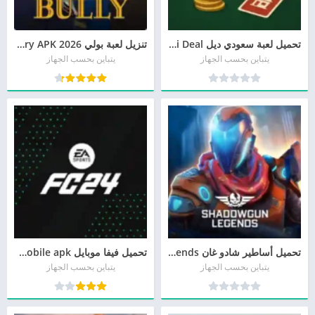
تحميل لعبة سعودي ديل Saudi Deal آخر إصدار مجانًا
تنزيل لعبة بولي 2026 Bully Anniversary APK مجاناً
يتباين بحسب الجهاز
يتباين بحسب الجهاز
تحميل أساطير شادو غان Shadowgun Legends مجانا
تحميل فيفا موبايل ea sports fc 26 mobile apk للأندرويد وللأيفون مجانا
يتباين بحسب الجهاز
يتباين بحسب الجهاز