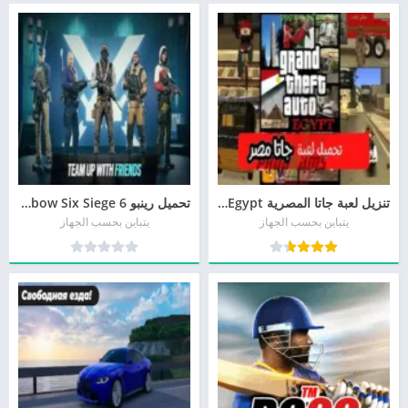
تنزيل لعبة جاتا المصرية GTA Egypt مجانا
تحميل رينبو 6 Rainbow Six Siege للأندرويد و للأيفون مجانا
يتباين بحسب الجهاز
يتباين بحسب الجهاز