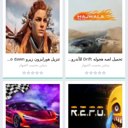
تحميل لعبه هجوله Drift للأندرويد وللأيفون مجانا
تنزيل هورايزون زيرو horizon zero dawn للأندرويد وللأيفون
يتباين بحسب الجهاز
يتباين بحسب الجهاز