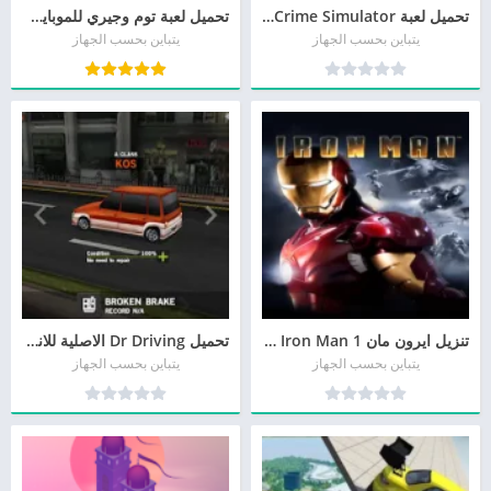
تحميل لعبة Vegas Crime Simulator مهكرة 2026 للأندرويد APK
تحميل لعبة توم وجيري للموبايل 2026 برابط مباشر
يتباين بحسب الجهاز
يتباين بحسب الجهاز
تنزيل ايرون مان 1 Iron Man للكمبيوتر و للأندرويد برابط مباشر
‏تحميل Dr Driving الاصلية للاندرويد وللإيفون آخر اصدار
يتباين بحسب الجهاز
يتباين بحسب الجهاز