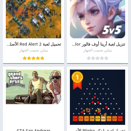
تنزيل لعبة أرينا أوف فالور Arena of Valor للاندرويد مجانا
تحميل لعبة Red Alert 2 الأصلية كاملة للهاتف
يتباين بحسب الجهاز
يتباين بحسب الجهاز
تحميل لعبة بلينكو Plinko الأصلية من ميديا فاير
GTA San Andreas