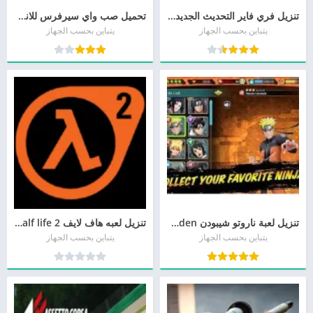
تنزيل فري فاير التحديث الجديد 2026 Free fire مجانا
تحميل صب واي سيرفرس للاندرويد وايفون Subway Surfers
يتباين بحسب الجهاز
يتباين بحسب الجهاز
تنزيل لعبة ناروتو شيبودن Naruto Shippuden للأندرويد وللأيفون برابط مباشر
تنزيل لعبه هاف لايف 2 Half life للأندرويد وللأيفون مجانا
يتباين بحسب الجهاز
يتباين بحسب الجهاز