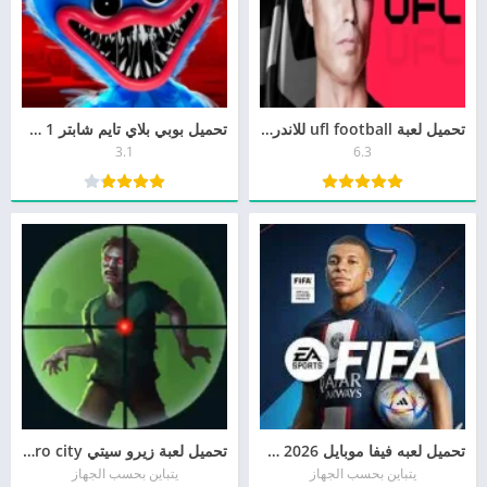
تحميل لعبة ufl football للاندرويد 2026 مجاناً APK مهكرة
تحميل بوبي بلاي تايم شابتر 1 مهكرة puppy playtime مجانا
3.1
6.3
تحميل لعبه فيفا موبايل 2026 Fifa Mobile الاصليه
تحميل لعبة زيرو سيتي zero city أخر إصدار
يتباين بحسب الجهاز
يتباين بحسب الجهاز