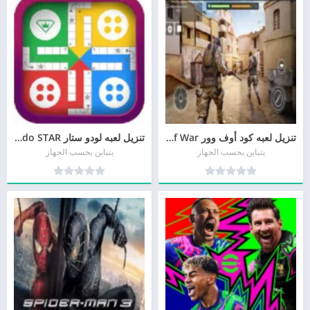
تنزيل لعبه كود أوف وور Code of War برابط مباشر
تنزيل لعبه لودو ستار Lido STAR للأندرويد و للأيفون أخر إصدار
يتباين بحسب الجهاز
يتباين بحسب الجهاز