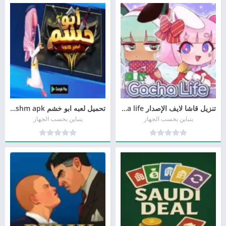
تنزيل قاشا لايف الإصدار gacha life مجانا
تحميل لعبه ابو خشم Abu khashm apk مجانا
يتباين بحسب الجهاز
يتباين بحسب الجهاز