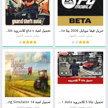
تنزيل فيفا موبايل 2026 بيتا FIFA Mobile Beta مجانا
تحميل لعبة gta v للاندرويد apk+obb بحجم صغير برابط مباشر من ميديا فاير مجانا
يتباين بحسب الجهاز
يتباين بحسب الجهاز
تحميل جاتا 5 للاندرويد Apk + data الاصلية برابط مباشر
تحميل لعبة Farming Simulator 14 للأندرويد APK أخر إصدار
يتباين بحسب الجهاز
يتباين بحسب الجهاز