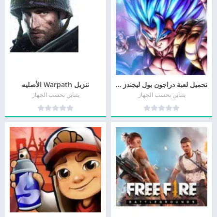
تحميل لعبة دراجون بول ليجندز Dragon Ball Legends الأصليه 2026 للأندرويد وللأيفون
تنزيل Warpath الأصليه
يتباين بحسب الجهاز
يتباين بحسب الجهاز