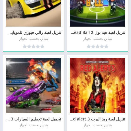
تنزيل لعبة هيد بول 2 Head Ball من ميديا فاير
تنزيل لعبة رالي فيوري للموبايل Rally Fury أخر تحديث
يتباين بحسب الجهاز
يتباين بحسب الجهاز
تنزيل لعبة ريد اليرت 3 red alert للاندرويد و للايفون برابط مباشر
تحميل لعبة تحطيم السيارات Demolition Derby 3 مجانا
يتباين بحسب الجهاز
يتباين بحسب الجهاز