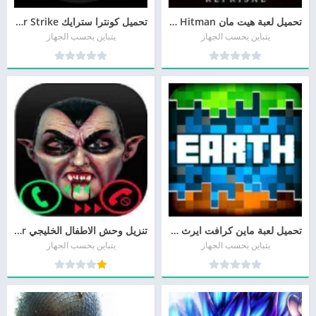
تحميل لعبة هيت مان Hitman جميع الاصدارات من ميديا فاير
تحميل كونترا سترايك Counter Strike أخر إصدار
يتباين بحسب الجهاز
يتباين بحسب الجهاز
تحميل لعبة ماين كرافت ايرث Minecraft Earth مجاناً
تنزيل وحش الاطفال الخليجي Child monster أخر إصدار
يتباين بحسب الجهاز
يتباين بحسب الجهاز