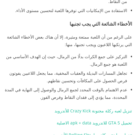
من النقاط.
الاستفادة من الإمكانيات التي توفرها اللعبة لتحسين مستوى الأداء.
الأخطاء الشائعة التي يجب تجنبها
على الرغم من أن اللعبة ممتعة ومثيرة، إلا أن هناك بعض الأخطاء الشائعة
التي يرتكبها اللاعبون ويجب تجنبها، منها:
التركيز على جمع الكرات بدلًا من الرمال، حيث إن الهدف الأساسي من
اللعبة هو جمع الرمال.
تجاهل المسارات البديلة والعقبات المخفية، مما يجعل اللاعبين يفوتون
فرص الحصول على المكافآت وتحسين نقاطهم.
عدم الاهتمام بالوقت المحدد لجمع الرمال والوصول إلى النهاية في المدة
المحددة، مما يؤدي إلى فقدان النقاط وفرص الفوز.
تنزيل لعبه ركلة مجنونة Crazy Kick للأندرويد
تحميل GTA 5 للاندرويد apk + data الاصلية
تنزيل رولينج سكاي بول Rolling Sky للأندرويد