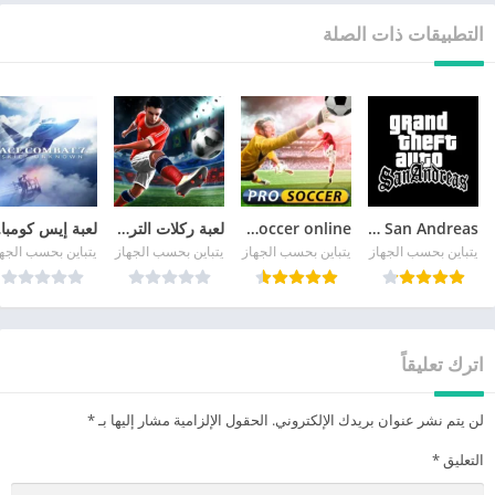
التطبيقات ذات الصلة
GTA San Andreas
pro soccer online مهكرة
لعبة ركلات الترجيح
لع
يتباين بحسب الجهاز
يتباين بحسب الجهاز
يتباين بحسب الجهاز
يتباين بحسب الجه
اترك تعليقاً
لن يتم نشر عنوان بريدك الإلكتروني.
الحقول الإلزامية مشار إليها بـ
*
التعليق
*