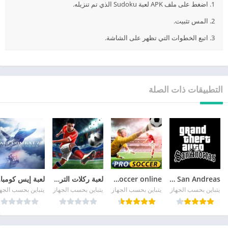
1. اضغط على ملف APK لعبة Sudoku الذي تم تنزيله.
2. المس تثبيت.
3. اتبع الخطوات التي تظهر على الشاشة.
التطبيقات ذات الصلة
GTA San Andreas
pro soccer online مهكرة
لعبة ركلات الترجيح
لع
يتباين بحسب الجهاز
يتباين بحسب الجهاز
يتباين بحسب الجهاز
يتباين بحسب الجه