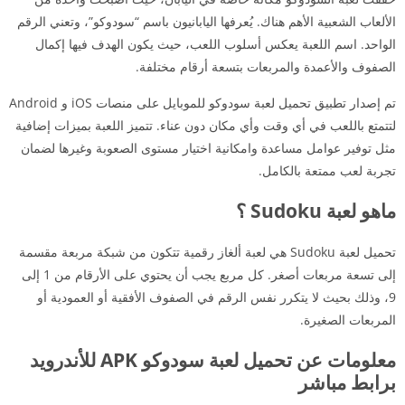
الألعاب الشعبية الأهم هناك. يُعرفها اليابانيون باسم “سودوكو”، وتعني الرقم
الواحد. اسم اللعبة يعكس أسلوب اللعب، حيث يكون الهدف فيها إكمال
الصفوف والأعمدة والمربعات بتسعة أرقام مختلفة.
تم إصدار تطبيق تحميل لعبة سودوكو للموبايل على منصات iOS و Android
لتتمتع باللعب في أي وقت وأي مكان دون عناء. تتميز اللعبة بميزات إضافية
مثل توفير عوامل مساعدة وامكانية اختيار مستوى الصعوبة وغيرها لضمان
تجربة لعب ممتعة بالكامل.
ماهو لعبة Sudoku ؟
تحميل لعبة Sudoku هي لعبة ألغاز رقمية تتكون من شبكة مربعة مقسمة
إلى تسعة مربعات أصغر. كل مربع يجب أن يحتوي على الأرقام من 1 إلى
9، وذلك بحيث لا يتكرر نفس الرقم في الصفوف الأفقية أو العمودية أو
المربعات الصغيرة.
معلومات عن تحميل لعبة سودوكو APK للأندرويد
برابط مباشر