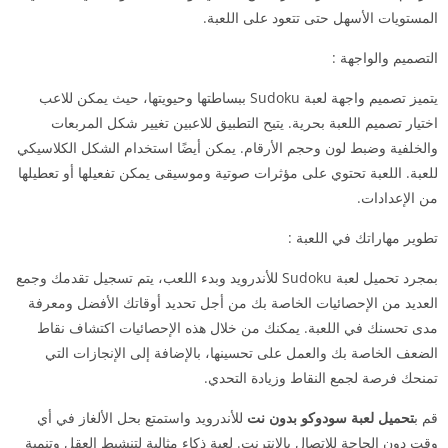
المستويات الأسهل حتى تتعود على اللعبة.
التصميم والواجهة :
يتميز تصميم واجهة لعبة Sudoku ببساطتها وحيويتها، حيث يمكن للاعب
اختيار تصميم اللعبة بحرية. يتيح التطبيق للاعبين تغيير شكل المربعات
والخلفية وضبط لون وحجم الأرقام. يمكن أيضًا استخدام الشكل الكلاسيكي
للعبة. اللعبة تحتوي على مؤثرات صوتية وموسيقى يمكن تفعيلها أو تعطيلها
من الإعدادات.
تطوير مهاراتك في اللعبة :
بمجرد تحميل لعبة Sudoku للأندرويد وبدء اللعب، يتم تسجيل تقدمك وجمع
العديد من الإحصائيات الخاصة بك من أجل تحديد أوقاتك الأفضل ومعرفة
مدى تحسنك في اللعبة. يمكنك من خلال هذه الإحصائيات اكتشاف نقاط
الضعف الخاصة بك والعمل على تحسينها، بالإضافة إلى الإنجازات التي
تمنحك فرصة لجمع النقاط وزيادة التحدي.
قم ب
تحميل لعبة سودوكو بدون نت
للأندرويد واستمتع بحل الألغاز في أي
وقت دون الحاجة للاتصال بالإنترنت. لعبة ذكاء مثالية لتنشيط العقل وتنمية