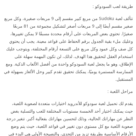
طريقة لعب السودوكو :
تتألف لعبة Sudoku من مربع كبير مقسم إلى 9 مربعات صغيرة، وكل مربع
صغير مقسم أيضًا إلى 9 مربعات أصغر لتشكيل مجموعة من 81 مربعًا
صغيرًا. تحتوي بعض المربعات على أرقام محددة مسبقًا لا يمكن تغييرها،
وعليك ملء بقية الجدول برقم الحفاظ على قواعد معينة. يجب أن يحتوي
كل صف وكل عمود وكل مربع على التسعة أرقام المختلفة، ويتوجب عليك
استخدام العقل لتحقيق هذا الهدف. لذلك، لن تكون المهمة سهلة على
الإطلاق، وهو ما يجعل لعبة السودوكو واحدة من أفضل الألعاب الذكية. ومع
الممارسة المستمرة يوميًا، يمكنك تحقيق تقدم كبير وحل الألغاز بسهولة في
المستقبل.
مراحل اللعبة :
يقدم لك تحميل لعبة سودوكو للأندرويد اختيارات متعددة لصعوبة اللعبة،
حيث يمكنك اختيار أحد الخمسة مستويات المختلفة للعب والتسلية بغض
النظر عن مهاراتك الحالية، وذلك لتحسين مهاراتك بفعالية أكبر. تتغير درجة
صعوبة اللعبة مع كل مستوى دون تغيير في قواعد اللعبة، حيث يتم وضع
الأرقام الأساسية بطريقة تزيد من التحدي، والنصيحة الأولى هي البدء في