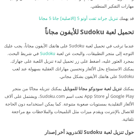
مهارات التفكير المنطقي.
قد يهمك
تنزيل جراند ثفت أوتو 5 [الاصلية] جاتا 5 مجانا
تحميل لعبة Sudoku للأيفون مجاناً
عندما ترغب في تحميل لعبة Sudoku على هاتفك الأيفون مجاناً، يجب عليك
التوجه إلى متجر التطبيقات، والبحث عن لعبة
Sudoku
في شريط البحث.
بمجرد العثور عليه، اضغط على زر تحميل لبدء تنزيل اللعبة على جهازك.
يمكنك الاستمتاع بحل الألغاز وتحسين مهاراتك العقلية بسهولة عند لعب
Sudoku على هاتفك الأيفون بشكل مجاني.
يمكنك
تنزيل لعبة سودوكو مجانا للموبايل
يمكنك تنزيله مجانًا من متجر
Google Play أو App Store تحت اسم Sudoku.com، ويشتمل على آلاف
الألغاز التقليدية بمستويات صعوبة متنوعة. كما يمكن استخدامه دون الحاجة
للاتصال بالإنترنت ويقدم ميزات مثل التلميحات والملاحظات مع مراجعة
تلقائية.
حول تنزيل لعبة Sudoku للاندرويد أخر إصدار