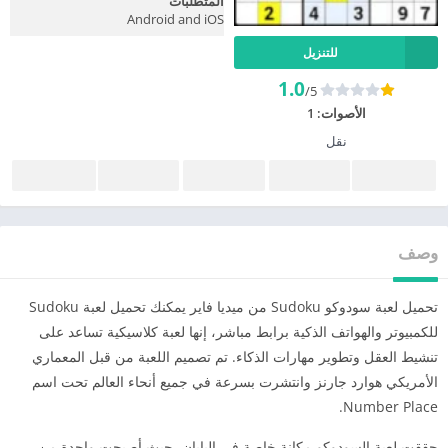
المتطلبات
Android and iOS
للتنزيل
1.0
/5
الأصوات:
1
نقل
وصف
تحميل لعبة سودوكو Sudoku من ميديا فاير يمكنك تحميل لعبة Sudoku
للكمبيوتر والهواتف الذكية برابط مباشر، إنها لعبة كلاسيكية تساعد على
تنشيط العقل وتطوير مهارات الذكاء. تم تصميم اللعبة من قبل المعماري
الأمريكي هوارد جارنز وانتشرت بسرعة في جميع أنحاء العالم تحت اسم
Number Place.
حققت لعبة السودوكو مكانة خاصة في اليابان، حيث أصبحت واحدة من