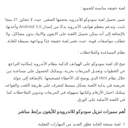
لعبة خفيفة مناسبة للجميع :
تتميز تحميل لعبة سودوكو للأندرويد بحجمها الصغير، حيث لا تتجاوز 21 ميجا
بايت، وتدعم معظم هواتف الأندرويد بدءًا من إصدار Android 5.0 وأحدثها.
بالإضافة إلى أنه يمكن تحميل اللعبة على الايفون والايباد بدون مشاكل، ولا
تتطلب مواصفات قوية، حيث تعتبر لعبة خفيفة جدًا وبواجهة بسيطة للغاية.
نظام المساعدة والملاحظات :
تتيح لك لعبة سودوكو على الهواتف الذكية بنظام الأندرويد إمكانية التراجع
عن الخطوات وتعديل المربعات بحرية، ويمكنك الحصول على مساعدة من
خلال نظام Hint الذي يوضح لك الأخطاء لتصحيحها، بالإضافة إلى جولة
تعريفية في بداية اللعبة بشكل مبسط لتتعرف على طريقة اللعب والقواعد.
يمكنك اختيار الأرقام وكتابتها بسهولة في المربعات وتدوين الملاحظات كما
في اللعبة الأصلية على الورق.
أهم مميزات تنزيل سودوكو للاندرويدو للأيفون برابط مباشر
لعبة ممتعة للغاية تطوّر العديد من المهارات العقلية.