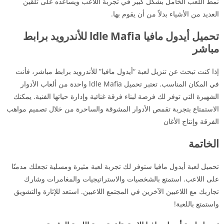
نمط اللعب الخامل بشكل كبير في تجربة اللاعب ويساعده على تلقين
العديد من الأشياء بدلاً من أن يقوم بها.
تحميل أيدول مافيا ldle Mafia للأندرويد برابط
مباشر
إذا كنت تبحث عن تنزيل لعبة “أيدول مافيا” للأندرويد برابط مباشر، فأنت
في المكان المناسب. تعتبر تحميل ldle Mafia واحدة من ألعاب الأدوار
الشهيرة التي توفر لك فرصة لبناء فرقة غنائية وإدارة حياتها الفنية. يمكنك
الاستمتاع بتجربة تقمص الأدوار المشوقة والساحرة من خلال تصميم مواهب
الفرقة وإنتاج الأغان
الخاتمة
تحميل لعبة أيدول مافيا ستوفر لك تجربة لعبة مثيرة ومسلية تجعلك مدمنًا
على اللاعب. استمتع بالشخصيات والاستراتيجيات والمغامرات وشارك
تجاربك مع اللاعبين الآخرين في المجتمع اللاعبين. استعد للإثارة والتشويق
واستمتع باللعبة!