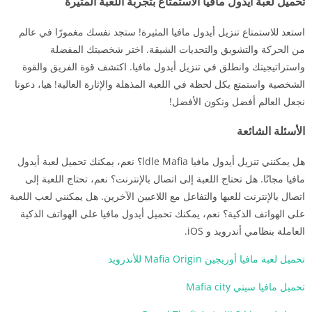
تحميل لعبة أيدول مافيا الاستمتاع بتجربة اللعبة المثيرة
استعد للاستمتاع تنزيل أيدول مافيا المثيرة! ستجد نفسك مغمورًا في عالم
من الحركة والتشويق والتحديات الشيقة. اختر شخصيتك المفضلة
واستراتيجيتك وانطلق في تنزيل أيدول مافيا. اكتشف قوة الفريق والقوة
الشخصية واستمتع بكل لحظة في اللعبة المذهلة والإثارة العالية! هيا، دعونا
نجعل العالم أفضل ونكون الأفضل!
الأسئلة الشائعة
هل يمكنني تنزيل أيدول مافيا ldle Mafia؟ نعم، يمكنك تحميل لعبة أيدول
مافيا مجانًا. هل تحتاج اللعبة إلى اتصال بالإنترنت؟ نعم، تحتاج اللعبة إلى
اتصال بالإنترنت للعبها والتفاعل مع اللاعبين الآخرين. هل يمكنني لعب اللعبة
على الهواتف الذكية؟ نعم، يمكنك تحميل أيدول مافيا على الهواتف الذكية
العاملة بنظامي أندرويد و iOS.
تحميل لعبة مافيا أوريجين Mafia Origin للأندرويد
تحميل مافيا سيتي Mafia city