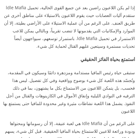
إذا لم يكن اللاعبون راضين بعد عن جميع القوى الحالية، تحميل ldle Mafia
ستقدم آليات العصابات حيث يقوم اللاعبون بالاستيلاء على مناطق أخرى عن
طريق العنف. على الرغم من أن عملية الاستيلاء على الأراضي بطيئة، إلا أن
الموارد والإمكانيات التي يقدمونها لا تنضب تقريباً، وبالتالي يمكن للاعب
الاستمرار في تحميل ldle Mafia. باستمرار توسعهم، سيواجهون أيضاً
تحديات مستمرة وسيتعين عليهم القتال لحماية كل شيء.
استمتع بحياة الفائز الحقيقي
ستبقى حياة رئيس المافيا مستدامة ومزدهرة دائمًا وسيكون في المقدمة،
وتُجسّد هذه اللعبة كل شيء بوضوح وواقعية وفي كل تفصيل. ليس هذا
فحسب، بل يتمكن اللاعبون من الاستمتاع بكل ما يشتهون، بما في ذلك
الترفيه في النوادي الليلية وإنفاق الأموال في الكازينوهات والقتال من أجل
النفوذ. يشمل هذا اللعبة نشاطات مثيرة وغير محدودة للمافيا حتى يستمتع بها
اللاعبون
على الرغم من أن Idle Mafia هي لعبة عنيفة، إلا أن رسوماتها ومحتواها
ودودة ورائعة للاعبين للاستمتاع بحياة المافيا الحقيقية. قبل كل شيء، يسهم