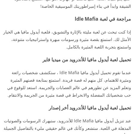
الشيقة وابدأ في بناء إمبراطوريتك الموسيقية الخاصة!
مراجعة في لعبة ldle Mafia
إذا كنت تبحث عن لعبة مليئة بالإثارة والتشويق، فلعبة أيدول مافيا هي الخيار
الأمثل لك. استمتع بقصة مثيرة ورسومات مبهرة واستراتيجيات متنوعة،
واستمتع بتجربة اللعبة المثيرة بالكامل.
تحميل لعبة أيدول مافيا للأندرويد من ميديا فاير
عندما تقوم تحميل أيدول مافيا ldle Mafia ، ستكتشف شخصيات رائعة
ومثيرة للاهتمام، كل منهم له قصة فريدة. استمتع بمتابعة قصتهم المثيرة
وتعلم المزيد عن تطورهم في عالم العصابات والجريمة. استعد للوقوع في
حب شخصياتك المفضلة والانخراط في قصة مثيرة من الجريمة والانتقام.
تحميل لعبة أيدول مافيا للأندرويد أخر إصدار
عند تنزيل أيدول مافيا ldle Mafia للأندرويد، ستبهرك الرسومات والصوتيات
المذهلة في اللعبة. ستشعر وكأنك في عالم حقيقي مليء بالتفاصيل الجميلة