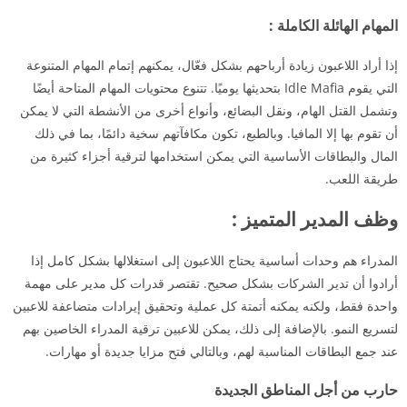
المهام الهائلة الكاملة :
إذا أراد اللاعبون زيادة أرباحهم بشكل فعّال، يمكنهم إتمام المهام المتنوعة
التي يقوم Idle Mafia بتحديثها يوميًا. تتنوع محتويات المهام المتاحة أيضًا
وتشمل القتل الهام، ونقل البضائع، وأنواع أخرى من الأنشطة التي لا يمكن
أن تقوم بها إلا المافيا. وبالطبع، تكون مكافآتهم سخية دائمًا، بما في ذلك
المال والبطاقات الأساسية التي يمكن استخدامها لترقية أجزاء كثيرة من
طريقة اللعب.
وظف المدير المتميز :
المدراء هم وحدات أساسية يحتاج اللاعبون إلى استغلالها بشكل كامل إذا
أرادوا أن تدير الشركات بشكل صحيح. تقتصر قدرات كل مدير على مهمة
واحدة فقط، ولكنه يمكنه أتمتة كل عملية وتحقيق إيرادات متضاعفة للاعبين
لتسريع النمو. بالإضافة إلى ذلك، يمكن للاعبين ترقية المدراء الخاصين بهم
عند جمع البطاقات المناسبة لهم، وبالتالي فتح مزايا جديدة أو مهارات.
حارب من أجل المناطق الجديدة