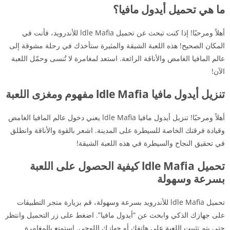
ما هي تحميل أيدول مافيا؟
أهلاً ومرحبًا! إذا كنت تبحث عن تحميل ldle Mafia للأندرويد، فأنت في
المكان الصحيح! هذه اللعبة الشيقة والمثيرة ستأخذك في رحلة مشوقة إلى
عالم المافيا الغامض والأناقة الرائعة. استعد لمغامرة لا تُنسى وحمّل اللعبة
الآن!
تنزيل أيدول مافيا ldle Mafia مفهوم ومغزى اللعبة
أهلاً ومرحبًا! تنزيل أيدول مافيا ldle Mafia يعني دخول عالم المافيا الغامض
وقيادة فرقتك الخاصة للسيطرة على المدينة. اشعر بالقوة والأناقة وانطلق
في تحقيق النجاح والسيطرة في هذه اللعبة الشيقة!
تحميل ldle Mafia كيفية الحصول على اللعبة
بسرعة وسهولة
تحميل ldle Mafia للأندرويد بسرعة وسهولة، قم بزيارة متجر التطبيقات
على جهازك الذكي وابحث عن “أيدول مافيا”. اضغط على زر التحميل وانتظر
حتى يتم تثبيت اللعبة على هاتفك أو جهازك اللوحي. استمتع بالمغامرة