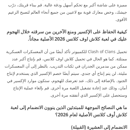
مميزة على شاشة أكبر مع تحكم أسهل ودقة عالية. قم ببناء قريتك، درّب
جيشك، وخض معارك قوية مع لاعبين من جميع أنحاء العالم لتصبح الزعيم
الأقوى.
كيفية الحفاظ على الإكسير ومنع الآخرين من سرقته خلال الهجوم
عليك في لعبة كلاش اوف كلانس 2026 الأصلية مجاناً.
تحميل Clash of Clans للكمبيوتر تأكد أيضًا من أن المعسكرات العسكرية
ممتلئة. كما هو الحال في تحميل كلاش اوف كلانس، قم بإنتاج أكبر عدد
ممكن من مدمرين الجدران في ثكنات التدريب. بالنظر إلى أن المعسكرات
مليئة، لن يتم إنتاج أي جندي. سيتم أيضًا خصم الإكسير الذي يستخدم لإنتاج
الجنود. بالإضافة إلى ذلك، عند تعرضك للهجوم، ستكون موارد الإكسير في
أمان، وذلك عند إعادة تشغيل اللعبة مرة أخرى. قم بإلغاء عملية الإنتاج
وستحصل على الإكسير الذي أنفقته مرة أخرى.
ما هي النصائح الموجهة للمبتدئين الذين ينوون الانضمام إلى لعبة
كلاش أوف كلانس الأصلية لعام 2026؟
الانضمام إلى العشيرة (القبيلة)