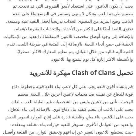
يجب أن يكون اللاعبون على استعداد لأسوأ الظروف التي قد تحدث. تم
تصميم طريقة اللعب بشكل لا ينتهي وتستمر في التوسع بناءً على تقدم
اللاعب وفتح المزيد من المحتوى الجذاب تدريجياً لجعل اللعبة غنية وممتعة.
تحتوي اللعبة أيضًا على الكثير من الأحداث والتحديات المثيرة للاهتمام،
بالإضافة إلى وجود أوضاع مخصصة للاعبين لاستكشاف العديد من الإمكانيات
الخفية في جميع أنحاء اللعبة. بالإضافة إلى المتعة في طريقة اللعب، تقدم
اللعبة آلية قتالية من خلال القبائل. يتم تنظيم المعارك الأكثر اضطرابًا
والأنشطة الأكثر إثارة كل يوم ليتمتع بها اللاعبون.
تحميل Clash of Clans مهكرة للاندرويد
قم بإنشاء أقوى قلعة يجب على كل لاعب بناء قلعة قوية وخطوط دفاع
قوية للدفاع عن نفسه ضد هجمات لاعبين آخرين خلال اللعبة. معظم
الهجمات تأتي من لاعبين وليس من الشخصيات غير القابلة للعب ، لذلك
يجب على اللاعب أن يتعلم كيفية بناء دفاع قوي. بالإضافة إلى بناء الدفاع ،
يجب على اللاعبين بناء مبانٍ وظيفية قادرة على إنتاج الموارد لتطوير الجيش
والعديد من العوامل الأخرى. ستوفر اللعبة خيارات بناء مختلفة ومعقدة ،
حيث يستطيع اللاعبون التعبير عن إبداعهم وتحقيق التوازن بين القلعة وأفضل