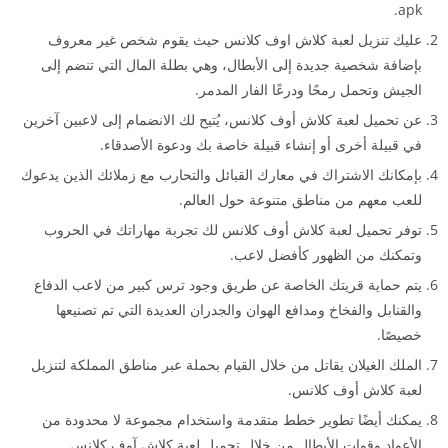
apk.
عليك تنزيل لعبة كلاش اوف كلانس حيث يقوم شخص غير معروف
بإضافة شخصية جديدة إلى الأبطال، وهي بطلة المال التي تنضم إلى
الجيش وتحمل رمحًا ودرعًا الفار المدمر.
عن تحميل لعبة كلاش أوف كلانس، يُتيح لك الانضمام إلى لاعبين آخرين
في قبيلة أخرى أو إنشاء قبيلة خاصة بك ودعوة الأصدقاء.
بإمكانك الاشتراك في معارك القبائل والتحارب مع زملائك الذين يدعوك
للعب معهم من مناطق متنوعة حول العالم.
توفر تحميل لعبة كلاش أوف كلانس لك تجربة مهاراتك في الحروب
وتمكنك من الظهور كأفضل لاعب.
يتم حماية قريتك الخاصة عن طريق وجود ترس كبير من لاعب الدفاع
والقنابل والفخاخ ومدافع الهوان والجدران العديدة التي تم تصنيعها
خصيصًا.
الملك الغيلان يقاتل من خلال القيام بحملة عبر مناطق المملكة لتنزيل
لعبة كلاش أوف كلانس.
يمكنك أيضًا تطوير خطط متقدمة واستخدام مجموعة لا محدودة من
الأعواد وقوات الأبطال من خلال تحميل لعبة كلاش آوف كلانس.