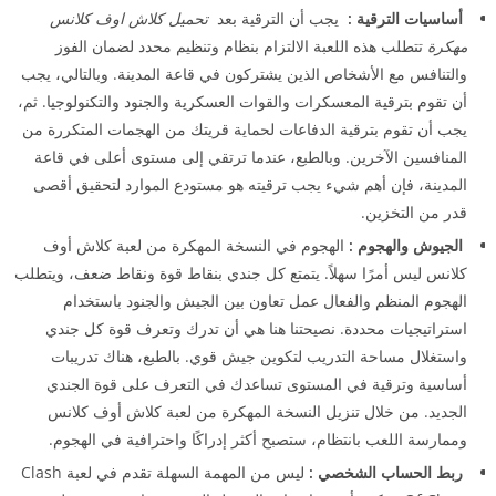
أساسيات الترقية :
يجب أن الترقية بعد
تحميل كلاش اوف كلانس
مهكرة
تتطلب هذه اللعبة الالتزام بنظام وتنظيم محدد لضمان الفوز
والتنافس مع الأشخاص الذين يشتركون في قاعة المدينة. وبالتالي، يجب
أن تقوم بترقية المعسكرات والقوات العسكرية والجنود والتكنولوجيا. ثم،
يجب أن تقوم بترقية الدفاعات لحماية قريتك من الهجمات المتكررة من
المنافسين الآخرين. وبالطبع، عندما ترتقي إلى مستوى أعلى في قاعة
المدينة، فإن أهم شيء يجب ترقيته هو مستودع الموارد لتحقيق أقصى
قدر من التخزين.
الجيوش والهجوم :
الهجوم في النسخة المهكرة من لعبة كلاش أوف
كلانس ليس أمرًا سهلاً. يتمتع كل جندي بنقاط قوة ونقاط ضعف، ويتطلب
الهجوم المنظم والفعال عمل تعاون بين الجيش والجنود باستخدام
استراتيجيات محددة. نصيحتنا هنا هي أن تدرك وتعرف قوة كل جندي
واستغلال مساحة التدريب لتكوين جيش قوي. بالطبع، هناك تدريبات
أساسية وترقية في المستوى تساعدك في التعرف على قوة الجندي
الجديد. من خلال تنزيل النسخة المهكرة من لعبة كلاش أوف كلانس
وممارسة اللعب بانتظام، ستصبح أكثر إدراكًا واحترافية في الهجوم.
ربط الحساب الشخصي :
ليس من المهمة السهلة تقدم في لعبة Clash