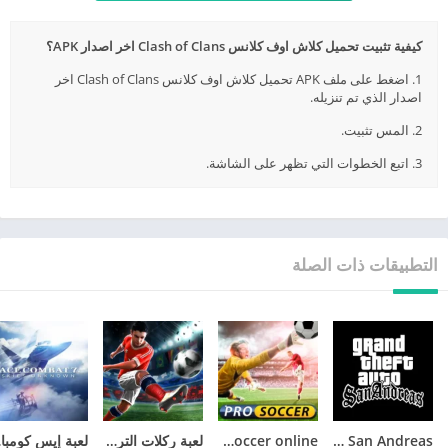
كيفية تثبيت تحميل كلاش اوف كلانس Clash of Clans اخر اصدار APK؟
1. اضغط على ملف APK تحميل كلاش اوف كلانس Clash of Clans اخر
اصدار الذي تم تنزيله.
2. المس تثبيت.
3. اتبع الخطوات التي تظهر على الشاشة.
التطبيقات ذات الصلة
GTA San Andreas
pro soccer online مهكرة
لعبة ركلات الترجيح
لع