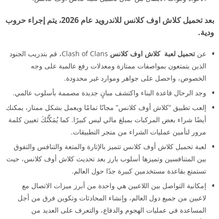
بعد تحميل كلاش اوف كلانس للاندرويد عام 2026، يتم إجراء حروب
ودية.
عن
تحميل لعبة كلاش اوف كلانس
Clash of Clans، قم بتدريب الجنود
الذين يتمتعون بمواصفات ممتازة ومعدلات رفع عالمية على وجه
الخصوص، واحصل على جواهر وموارد غير محدودة.
وجد الرحال قاعدة البناء واكتشف مبانٍ جديدة مصممة بأسلوب عالمي.
إلعب تطبيق “كلاش أوف كلانس” مجانًا تمامًا ويعمل بشكل ممتاز، يمكنك
أيضًا شراء بعض المركبات بمبلغ مالي ليس كبيرًا. كما يُمَكِّنُكَ تعيين كلمة
مرور لتأمين عمليات الشراء من متجر التطبيقات.
لعبة تحميل كلاش أوف كلانس تتميز بالإثارة والمتعة والتنافس والتفوق
بين المتنافسين وتميزها أسلوب بارز بعد تحديث كلاش أوف كلانس، حيث
تستمتع بقاعدة مستخدمين كبيرة جدًا حول العالم.
إمكانية التواصل بين اللاعبين هي واحدة من أبرز ميزات الاتصال مع
لاعبين من جميع دول العالم، وإنشاء المحادثات وتكوين فرق من أجل
المساعدة في عمليات الهجوم والدفاع، والتعرف على العديد من