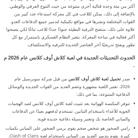
أكثر من مئة وحدة قتالية أخرى متنوعة من حيث التنوع العرقي والوطني.
بالإضافة إلى ذلك، يمكن لللاعب في كل معركة استدعاء عدد كبير من
القوات المختلفة ونشرها في مواقع تكتيكية لتدمير جميع الدفاعات العدو.
علاوة على ذلك، ستفتح الترقية البطيئة جنودًا جددًا للاعب تباعًا لكي يصبحوا
أكثر فعالية في ساحة المعركة. يتغير النظام العسكري باستمرار مع كل
تطور ويفتح تدريجيًا آخر العناصر الجديدة للترفيه والاستكشاف.
الحدوث التحديثات الجديدة في لعبة كلاش أوف كلانس عام 2026 م
.
صدر
تحميل لعبة كلاش أوف كلانس
من قبل شركة سوبرسيل عام
2026. تعتبر اللعبة مشهورة وتضم العديد من القوات الجديدة والوسائل
الدفاعية المتنوعة، بما في ذلك:
تتوفر المكنسة الهوائية بعد تثبيت لعبة كلاش أوف كلانس لصد الهجمات
الجوية للأعداء باستخدام التنانين. تستخدم لدفعهم بعيدًا عن الدفاعات
والمباني الخاصة بك وتعتبر وسيلة دفاعية جديدة قوية.
رامي الصخور هو شخص ضخم يقوم برمي الصخور على المباني بكميات
كبيرة. يقوم بتدمير العديد من المباني باستخدام لعبة Clash of Clans.