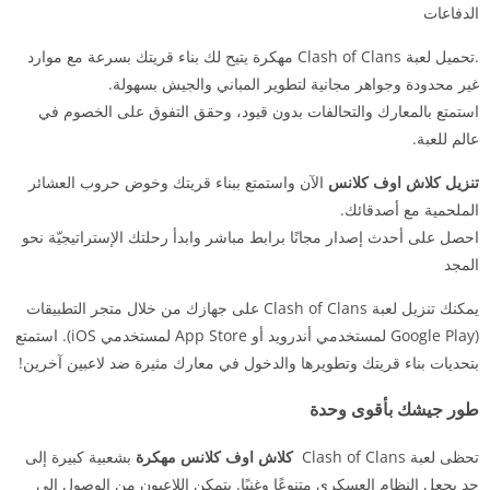
الدفاعات
.تحميل لعبة Clash of Clans مهكرة يتيح لك بناء قريتك بسرعة مع موارد
غير محدودة وجواهر مجانية لتطوير المباني والجيش بسهولة.
استمتع بالمعارك والتحالفات بدون قيود، وحقق التفوق على الخصوم في
عالم للعبة.
تنزيل كلاش اوف كلانس
الآن واستمتع ببناء قريتك وخوض حروب العشائر
الملحمية مع أصدقائك.
احصل على أحدث إصدار مجانًا برابط مباشر وابدأ رحلتك الإستراتيجيّة نحو
المجد
يمكنك تنزيل لعبة Clash of Clans على جهازك من خلال متجر التطبيقات
(Google Play لمستخدمي أندرويد أو App Store لمستخدمي iOS). استمتع
بتحديات بناء قريتك وتطويرها والدخول في معارك مثيرة ضد لاعبين آخرين!
طور جيشك بأقوى وحدة
تحظى لعبة Clash of Clans
كلاش اوف كلانس مهكرة
بشعبية كبيرة إلى
حدٍ يجعل النظام العسكري متنوعًا وغنيًا. يتمكن اللاعبون من الوصول إلى