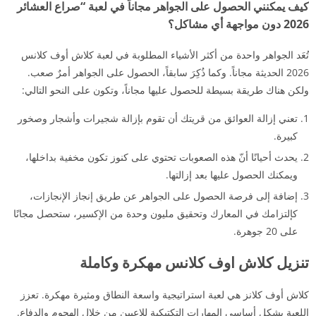
كيف يمكنني الحصول على الجواهر مجاناً في لعبة “صراع العشائر
2026 دون مواجهة أي مشاكل؟
تُعَد الجواهر واحدة من أكثر الأشياء المطلوبة في لعبة كلاش أوف كلانس
2026 الحديثة مجاناً. وكما ذُكِرَ سابقاً، الحصول على الجواهر أمرٌ صعب.
ولكن هناك طريقة بسيطة للحصول عليها مجاناً، وتكون على النحو التالي:
تعني إزالة العوائق من قريتك أن تقوم بإزالة شجيرات وأشجار وصخور
كبيرة.
يحدث أحيانًا أنّ هذه الصعوبات تحتوي على كنوز تكون مخفية بداخلها،
ويمكنك الحصول عليها بعد إزالتها.
إضافة إلى فرصة الحصول على الجواهر عن طريق إنجاز الإنجازات،
كإلتزامك في المعارك وتحقيق مليون وحدة من الإكسير، ستحصل مجانًا
على 20 جوهرة.
تنزيل كلاش اوف كلانس مهكرة وكاملة
كلاش أوف كلانز هي لعبة استراتيجية واسعة النطاق ومثيرة مهكرة. تعزز
اللعبة بشكل أساسي المهارات التكتيكية للاعبين من خلال الهجوم والدفاع.