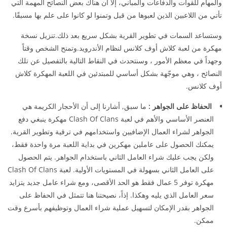
والمهام للقوات والدفاعات والمباني، إلا أن هناك بعض النصائح المهمة التي
تأتي من اللاعبين الذين لعبوها من قبل وتمنوا لو كانوا على علم بها مسبقًا.
وستساعد السمات في تطوير القرية بشكل سريع بعد ذلك.تنزيل نسخة
مهكرة من لعبة كلاش أوف كلانس لنظام الأندرويد.وتمنح الشخص وقتاً
وجهداً في معظم الأمور ، وسنتحدث في النقاط التالية بالتفصيل عن تلك
النصائح ، وهي موجّهة بشكل أساسي للمبتدئين في اللعبة المهكرة كلاش
أوف كلانس.
الحفاظ على الجواهر :
ما سبق, أشارنا إلى أن الأحجار الكريمة هي
العنصر الأساسي والأهم في لعبة Clash Of Clans مهكرة ينبغي دفع
الجواهر لشراء العمال الإضافيين واستخدامهم في ترقية وتطوير القرية.
يمكنك الحصول على عاملين مهكرين في بداية اللعبة مرة واحدة فقط،
ولكن يجب عليك شراء العامل الثاني باستخدام الجواهر. يتم الحصول
على العامل الثاني بسهولة في المستويات الأولية. لعبة Clash Of Clans
مهكرة توفر 5 عمال فقط هو الحد الأقصى، ومع شراء عامل جديد يتزايد
سعر العامل الذي يليه وهكذا. إذاً، نصيحتنا هنا تتمثل في الحفاظ على
الجواهر بقدر الإمكان لتسهيل عملية شراء العمال وتوظيفهم بأسرع وقت
ممكن.