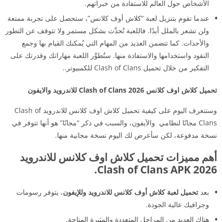
الأشخاص حول العالم للاستفادة من خبراتهم.
عندما تقوم بتنزيل لعبة “كلاش أوف كلانس”، ستحصل على تجربة ممتعة
ولن تشعر بالملل أبدًا. فاللعبة تُحدَّث بشكل مستمر ولا تتوقف عن التطور
والأحداث. كما تتضمن العديد من المهام التي يُمكنك القيام بها وجمع
النقود واستخدامها والاستفادة منها. ستُطوِّر اللعبة مهاراتك وقدرتك على
التفكير من خلال تحميل Clash of Clans للكمبيوتر..
تحميل كلاش اوف كلانس 2026 Clash of Clans للاندرويد والايفون
وسنتعرف اليوم على كيفية تحميل كلاش اوف كلانس للاندرويد Clash of
Clans مجانًا لنظامي والآيفون، والسبب في ذكر “مجانًا” هو أنها تتوفر في
نسخة مدفوعة، لكن سأعرض لك اليوم نسخة مجانية منها.
أهم مميزات تحميل كلاش اوف كلانس للاندرويد
2026 Clash of Clans APK.
بعد
تحميل لعبة كلاش أوف كلانس للاندرويد وللإيفون
، يتوفر رسومات
وجرافيك عالية الجودة.
هناك العديد من المراحل المتعددة والمثيرة المتاحة.