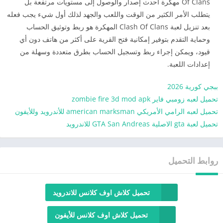
Of Clans مهكرة أحدث إصدار والوصول إلى مستويات مرتفعة بل
يتطلب الأمر الكثير من الوقت واللعب والجهد لذلك أول شيء يجب فعله
بعد تنزيل لعبة Clash Of Clans المهكرة هو ربط وتوثيق الحساب
وحماية التقدم بتوفير إمكانية فتح القرية على أكثر من هاتف دون أي
قيود، ويمكن إجراء ربط وتسجيل الحساب بطرق متعددة وسهلة من
إعدادات اللعبة.
ببجي كورية 2026
تحميل لعبه زومبي فاير zombie fire 3d mod apk
تحميل لعبه الرامي الأمريكي american marksman للأندرويد وللأيفون
تحميل لعبة gta الاصلية GTA San Andreas للاندرويد
روابط التحميل
تحميل كلاش اوف كلانس للاندرويد
تحميل كلاش اوف كلانس للأيفون