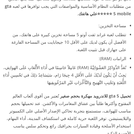
من متطلبات النظام الأساسية والمواصفات التي يجب توافرها في لعبه
gta
5 mobile ⭐⭐⭐⭐⭐علي هاتفك
.
مساحة التخزين:
تتطلب لعبة غراند ثفت أوتو 5 مساحة تخزين كبيرة على هاتفك، من
الأفضل أن يكون لديك على الأقل 10 جيجابايت من المساحة الفارغة
على جهازك قبل تثبيت اللعبة.
الرامات (RAM):
تُعَدُّ الذَّوَاكِرُ العَشْوَائِيَّةُ (RAM) عَامِلاً حَاسِمًا في أَدَاءِ الأَلْعَابِ عَلَى الهواتِفِ،
يَجِبُ أَنْ يَكُونَ لَدَيْكَ عَلَى الأَقَلِ 4 جِيجَا رَام، سَيَسَاعِدُ ذلِكَ في تَحْسِينِ أَدَاءِ
اللُّعَبَةِ وَتَجْنِبِ التَّهَنِيجِ وَالتَّأَخُّرَاتِ غَيْرِ المَرْغُوبِفِيهَا
تحميل gta 5 للاندرويد مهكرة بحجم صغير
تُعتبر من أقوى ألعاب العالم
المفتوح وأكثرها طلباً بين عشاق المغامرات والأكشن. عند تحميلها بحجم
مناسب للهواتف، ستستمتع بتجربة تحاكي الإصدار الأصلي على الكمبيوتر
والبلايستيشن. توفر اللعبة حرية كاملة في استكشاف المدينة، أداء المهام،
استخدام الأسلحة وقيادة السيارات بجرافيك رائع وتحكم سلس يناسب
الأجهزة الذكية.