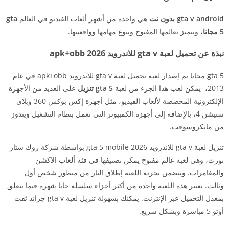
gta v android بدون نت
هي واحدة من أشهر ألعاب الفيديو في العالم
gta
5 مجانا
، وتتميز بعالمها المفتوح وتنوع مهامها وواقعيتها.
نبذة عن تحميل لعبة gta v للاندرويد 2026 apk+obb
gta 5 مجانا تم إصدار لعبة تحميل لعبة gta v للاندرويد apk+obb في عام
2013، يمكن لعب هذا الجزء من لعبة
gta 5 تنزيل
على العديد من الأجهزة
الإلكترونية المخصصة لألعاب الفيديو، مثل أجهزة إكس بوكس 360 وبلاي
ستيشن 4، بالإضافة إلى أجهزة الكمبيوتر التي تعمل بنظام التشغيل ويندوز
من مايكروسوفت.
تنزيل لعبة gta v للاندرويد 2026 gta 5 mobile بواسطة شركة روك ستار
نورث، وهي لعبة عالم مفتوح يمكن تصنيفها في فئة ألعاب الاكشن
والمغامرات. وتتضمن تجربة اللعبة إطلاق النار من منظور شخص أول
وثالث. تعتبر هذه اللعبة واحدة من أكثر أجزاء سلسلة جاتا شهرة فيما يتعلق
بمعدل التحميل عبر الإنترنت. يمكنك بسهولة تنزيل لعبة gta v جراند ثفت
أوتو 5 مباشرة وبشكل سريع.