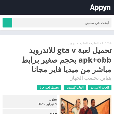
Home
/
العاب
/
العاب الاندرويد
تحميل لعبة gta v للاندرويد
apk+obb بحجم صغير برابط
مباشر من ميديا فاير مجانا
يتباين بحسب الجهاز
العاب الاندرويد
العاب كمبيوتر
تحميل لعبة جاتا
تطوير
9 فبراير، 2026
بحجم