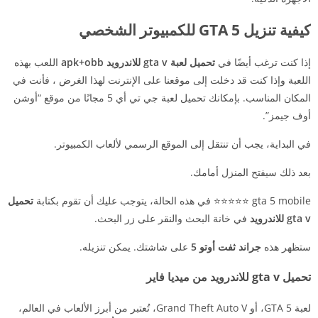
كيفية تنزيل GTA 5 للكمبيوتر الشخصي
إذا كنت ترغب أيضًا في
تحميل لعبة gta v للاندرويد apk+obb
اللعب بهذه
اللعبة وإذا كنت قد دخلت إلى موقعنا على الإنترنت لهذا الغرض ، فأنت في
المكان المناسب. بإمكانك تحميل لعبة جي تي أي 5 مجانًا من موقع “أوشن
أوف جيمز”.
في البداية، يجب أن تنتقل إلى الموقع الرسمي لألعاب الكمبيوتر.
بعد ذلك سيفتح المنزل أمامك.
gta 5 mobile ⭐⭐⭐⭐⭐ في هذه الحالة، يتوجب عليك أن تقوم بكتابة
تحميل
gta v للاندرويد
في خانة البحث والنقر على زر البحث.
ستظهر هذه
جراند ثفت أوتو 5
على شاشتك. يمكن تنزيله.
تحميل gta v للاندرويد من ميديا فاير
لعبة GTA 5، أو Grand Theft Auto V، تُعتبر من أبرز الألعاب في العالم،