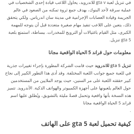
في تنزيل لعبة gta v للاندرويد، يحاول اللاعب قيادة إحدى الشخصيات في
عملية سرقة لأحد البنوك، بهدف جمع ثروة تمكنه من الصعود في عالم
الجريمة وقيادة العصابات الإجرامية في مدينة سان اندرياس. ولكي يتحقق
ذلك، يتعين على اللاعب تنفيذ مهام صغيرة متعددة قبل أن يتوجه للمهمة
الكبرى، مثل القيام باغتيالات أو الترويج للمخدرات. ببساطة، استمتع بلعبة
gta 5 تنزيل.
معلومات حول قراند 5 الحياة الواقعية مجانا
تنزيل gta 5 للاندرويد
حيث قامت الشركة المطورة بإجراء تغييرات جذرية
في للعبة جميع جوانب اللعبة المختلفة. وقد أدى هذا التطور الكبير إلى نجاح
كبير حققته اللعبة على مر السنين، حيث يوجد الملايين من المستخدمين
حول العالم يلعبونها على أجهزة الكمبيوتر والهواتف الذكية. الأندرويد. تتميز
هذه النسخة بأنها واقعية وتحمل قصةً مليئة بالتشويق، ويُطلق عليها اسم
قراند 5 الحياة الواقعية مجانا
.
كيفية تحميل لعبة gta 5 على الهاتف