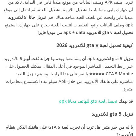
تنزيل ملف APK وملف البيانات من موقع ميديا فاير. في البداية، تأكد من
أن جهازك يلبي متطلبات التشغيل اللازمة لتشغيل اللعبة، ثم انتقل إلى موقع
ميديا فاير وابحث عن للعبة، العبة متاحة هناك. قم
تنزيل جاتا 5 للاندرويد
apk
وملف البيانات واتبع التعليمات لتثبيت اللعبة بنجاح على جهازك. استمتع
تحميل لعبة gta v للاندرويد apk + data من ميديا فاير
!
كيفية تحميل لعبة gta v للاندرويد 2026
تنزيل gta 5 للاندرويد apk
أن يستمتعوا ويحملوا
جراند ثفت أوتو 5
للأندرويد
عبر رابط التحميل المباشر الموجود في أعلى المقال. يمكنك الحصول على
GTA 5 Mobile ⭐⭐⭐⭐⭐
بالنقر على هذا الرابط، وسيتم تنزيل اللعبة
مباشرة على هاتفك الأندرويد من خلال Apk سيلو لبدء الاستمتاع بمغامرات
مثيرة.
قد يهمك
تحميل لعبة gta للهاتف مجانا apk
تنزيل gta 5 للاندرويد
يا له من خبر مثير! هل تريد أن تجرب لعبة GTA 5 على هاتفك الذكي بنظام
الأندرويد
؟