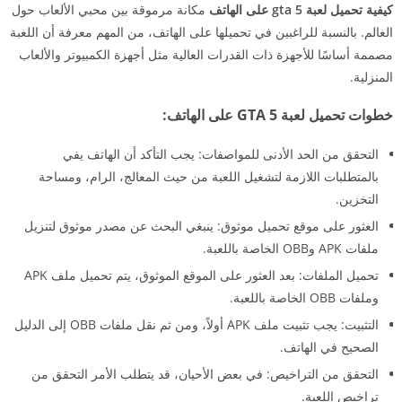
كيفية تحميل لعبة gta 5 على الهاتف
مكانة مرموقة بين محبي الألعاب حول
العالم. بالنسبة للراغبين في تحميلها على الهاتف، من المهم معرفة أن اللعبة
مصممة أساسًا للأجهزة ذات القدرات العالية مثل أجهزة الكمبيوتر والألعاب
المنزلية.
خطوات تحميل لعبة GTA 5 على الهاتف:
التحقق من الحد الأدنى للمواصفات: يجب التأكد أن الهاتف يفي
بالمتطلبات اللازمة لتشغيل اللعبة من حيث المعالج، الرام، ومساحة
التخزين.
العثور على موقع تحميل موثوق: ينبغي البحث عن مصدر موثوق لتنزيل
ملفات APK وOBB الخاصة باللعبة.
تحميل الملفات: بعد العثور على الموقع الموثوق، يتم تحميل ملف APK
وملفات OBB الخاصة باللعبة.
التثبيت: يجب تثبيت ملف APK أولاً، ومن ثم نقل ملفات OBB إلى الدليل
الصحيح في الهاتف.
التحقق من التراخيص: في بعض الأحيان، قد يتطلب الأمر التحقق من
تراخيص اللعبة.