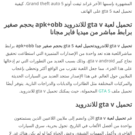
المشهورة بإسمها الأخر غراند ثيفت أوتو 5 Grand theft auto. كيفية
تحميل لعبة gta 5 على الهاتف
تحميل لعبة gta v للاندرويد apk+obb بحجم صغير
برابط مباشر من ميديا فاير مجانا
تحميل gta v للاندرويدتحميل لعبة gta 5 بحجم صغير جدا apk+obb
برابط
مباشراللعبة هذه تعد واحدة من الإصدارات المتميزة التي استطاعت تحقيق
نجاح كبير gta v android، وذلك بسبب العديد من التطورات التي تم إدخالها
على هذا الجزء، مما جعل اللعبة تقترب من الواقع أكثر وتحظى بإعجاب
الملايين حول العالم. في هذا الإصدار ستجد العديد من السيارات الحديثة
والمركبات المختلفة مثل الطائرات والدبابات والدراجات النارية. يتوفر أيضًا
تحميل ملف
GTA 5
المحمولة، حيث يمكنك تحميل gta v للاندرويد.
تحميل gta v للاندرويد
قم
تحميل لعبة gta v
الآن وانضم إلى ملايين اللاعبين الذين يستمتعون
بواحدة من أفضل الألعاب في التاريخ. تجول بحرية، سرق السيارات
الفاخرة، وأكمل المهمات الشيقة، وعش الحياة كما لو لم يكن هناك غد. لا