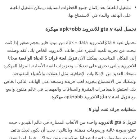
تشغيل اللعبة: بعد إكمال جميع الخطوات السابقة، يمكن تشغيل اللعبة
على الهاتف والبدء في الاستمتاع بها.
تحميل لعبة gta v للاندرويد apk+obb مهكرة
تحميل لعبة gta v للاندرويد apk + data من ميديا فاير بحجم صغير إذا كنت
تبحث عن تجربة للعبة المثيرة على هاتف الأندرويد الخاص بك، فقد وصلت
إلى المكان المناسب. يمكنك الآن
تنزيل لعبة قراند 5 الحياة الواقعية مجانا
للاندرويد
والتي تحتوي على تعديلات وتعزيزات للعبة الأصلية. المزايا المهكرة
تمنحك العديد من الإمكانيات الإضافية، مثل العملات والأشياء المفتوحة،
وتمكنك من الاستمتاع بتجربة لعب فريدة وممتعة على الهاتف الذكي الخاص
بك. استمتع بالمغامرات المثيرة والسباقات والمهمات في عالم مفتوح واسع
مع
تنزيل لعبة gta v للاندرويد apk+obb مهكرة
.
متطلبات جراند ثفت أوتو 5
تنزيل gta 5 للاندرويد
واحدة من الألعاب الممتازة في عالم الفيديو ، حيث
تتمتع بجودة عالية ورسومات مذهلة. وبالتالي ، يجب أن يكون لديك هاتف
ذكي ذو مواصفات قوية لتشغيلها بسلاسة وبدون مشاكل. فيما يلي البعض