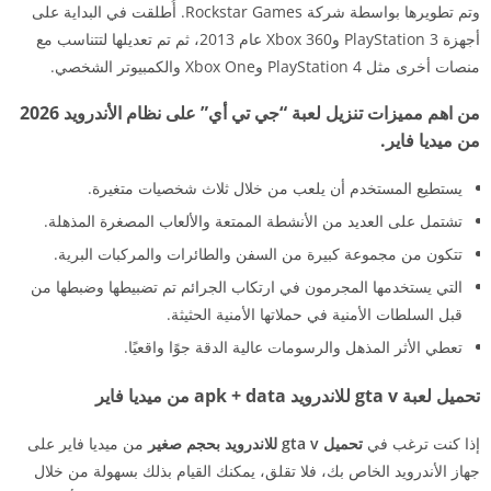
وتم تطويرها بواسطة شركة Rockstar Games. أُطلقت في البداية على
أجهزة PlayStation 3 وXbox 360 عام 2013، ثم تم تعديلها لتتناسب مع
منصات أخرى مثل PlayStation 4 وXbox One والكمبيوتر الشخصي.
من اهم مميزات تنزيل لعبة “جي تي أي” على نظام الأندرويد 2026
من ميديا فاير.
يستطيع المستخدم أن يلعب من خلال ثلاث شخصيات متغيرة.
تشتمل على العديد من الأنشطة الممتعة والألعاب المصغرة المذهلة.
تتكون من مجموعة كبيرة من السفن والطائرات والمركبات البرية.
التي يستخدمها المجرمون في ارتكاب الجرائم تم تضبيطها وضبطها من
قبل السلطات الأمنية في حملاتها الأمنية الحثيثة.
تعطي الأثر المذهل والرسومات عالية الدقة جوًا واقعيًا.
تحميل لعبة gta v للاندرويد apk + data من ميديا فاير
إذا كنت ترغب في
تحميل gta v للاندرويد بحجم صغير
من ميديا فاير على
جهاز الأندرويد الخاص بك، فلا تقلق، يمكنك القيام بذلك بسهولة من خلال