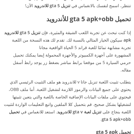
تنتظر، اسمح لنفسك بالانغماس في
تنزيل gta 5 للاندرويد
الآن!
تحميل gta 5 apk+obb للأندرويد
إذا كنت تبحث عن تجربة اللعب الشيقة والمثيرة، فإن
تنزيل gta 5 للاندرويد
apk
سيكون الخيار المثالي بالنسبة لك. تقدم لك هذه النسخة من اللعبة
تجربة مشابهة تمامًا للعبة قراند 5 الحياة الواقعية مجانا
المشهورة على أجهزة الكمبيوتر والأجهزة المحمولة إيضا يمكنك تحميل
حرمي السيارة 5 من موقعنا برابط مباشر بضغط زر يوجد رابط أسفل
مقاله.
يتطلب تثبيت اللعبة تنزيل جاتا v للاندرويد هو ملف التثبيت الرئيسي الذي
يحتوي على جميع البيانات والرموز اللازمة لتشغيل اللعبة. أما ملف OBB،
فيحتوي على ملفات البيانات الإضافية الخاصة باللعبة والتي يتعين تثبيتها
لتشغيلها بشكل صحيح. قم بتحميل كلا الملفين واتبع التعليمات الواردة لتثبيت
اللعبة بنجاح على
تنزيل لعبة gta v للاندرويد
. استعد للانغماس في
تحميل
.
gta 5 apk+obb
تحميل gta 5 apk