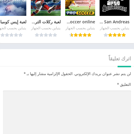
GTA San Andreas
pro soccer online مهكرة
لعبة ركلات الترجيح
لع
يتباين بحسب الجهاز
يتباين بحسب الجهاز
يتباين بحسب الجهاز
يتباين بحسب الجه
اترك تعليقاً
لن يتم نشر عنوان بريدك الإلكتروني.
الحقول الإلزامية مشار إليها بـ
*
التعليق
*