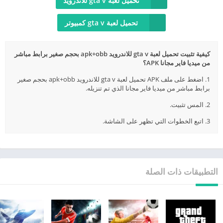
تحميل لعبة gta v للاندرويد
تحميل لعبة gta v كمبيوتر
كيفية تثبيت تحميل لعبة gta v للاندرويد apk+obb بحجم صغير برابط مباشر
من ميديا فاير مجانا APK؟
1. اضغط على ملف APK تحميل لعبة gta v للاندرويد apk+obb بحجم صغير
برابط مباشر من ميديا فاير مجانا الذي تم تنزيله.
2. المس تثبيت.
3. اتبع الخطوات التي تظهر على الشاشة.
التطبيقات ذات الصلة