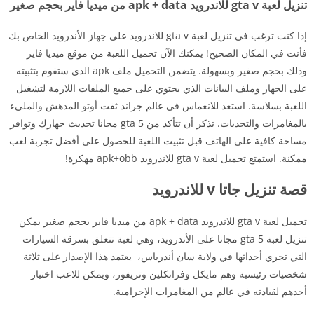
تنزيل لعبة gta v للاندرويد apk + data من ميديا فاير بحجم صغير
إذا كنت ترغب في تنزيل لعبة gta v للاندرويد على جهاز الأندرويد الخاص بك
فأنت في المكان الصحيح! يمكنك الآن تحميل اللعبة من موقع ميديا فاير
وذلك بحجم صغير وبسهولة. يتضمن التحميل ملف apk الذي ستقوم بتثبيته
على الجهاز وملف البيانات الذي يحتوي على جميع الملفات اللازمة لتشغيل
اللعبة بسلاسة. استعد للانغماس في عالم جراند ثفت أوتو المدهش والمليء
بالمغامرات والتحديات. تذكر أن تتأكد من gta 5 مجانا تحديث جهازك وتوافر
مساحة كافية على الهاتف قبل تثبيت اللعبة للحصول على أفضل تجربة لعب
ممكنة. استمتع تحميل لعبة gta v للاندرويد apk+obb مهكرة!
قصة تنزيل جاتا v للاندرويد
تحميل لعبة gta v للاندرويد apk + data من ميديا فاير بحجم صغير يمكن
تنزيل لعبة gta 5 مجانا على الأندرويد، وهي لعبة تتعلق بسرقة السيارات
التي تجري أحداثها في ولاية سان أندرياس، يعتمد هذا الإصدار على ثلاثة
شخصيات رئيسية وهم مايكل وفرانكلين وتريفور، ويمكن للاعب اختيار
أحدهم لقيادته في عالم من المغامرات الإجرامية.