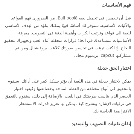
فهم الأساسيات
قبل أن ننغمس في تحميل لعبه Ball pool8، من الضروري فهم القواعد
والآليات الأساسية. سنوفر لك أساسًا قويًا يمكنك بناؤه من الهدف الأساسي
للعبة الى قواعد وترتيب الكرات وأهمية الدقة في التصويب. معرفة
الأساسيات ستساعدك في اتخاذ قرارات متعقلة أثناء العب وتجهيزك لتحقيق
النجاح. إذا كنت ترغب في تحسين صورتك كلاعب بروفيشنال ومن ثم
مشاركتها capcut بريميوم مجانا.
اختيار الحق جديلة
يمكن لاختيار جديلة في هذه اللعبة أن يؤثر بشكل كبير على أدائك. سنقوم
بالتحقيق في أنواع مختلفة من العظة المتاحة وخصائصها وكيفية اختيار
العنصر الذي يناسب طريقتك في اللعب. بالإضافة إلى ذلك، سنقوم بالتعمق
في ترقيات الإشارة ونشرح كيف يمكن لها تعزيز قدرات الاستشعار
الافتراضية الخاصة بك.
إتقان تقنيات التصويب والتسديد