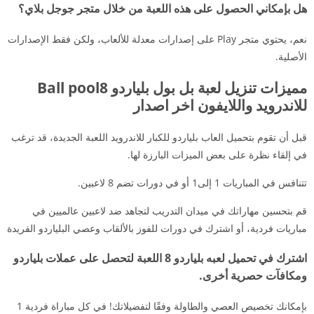
هل بإمكاني الحصول على هذه اللعبة من خلال متجر جوجل بلاي؟
نعم، يحتوي متجر Play على إصدارات معدلة للألعاب، ولكن فقط الإصدارات
الأصلية.
مميزات تنزيل لعبة بل بول بلياردو Ball pool8
للاندرويد واللايفون اخر اصدار
قبل أن تقوم بتحميل العاب بلياردو للكبار للاندرويد اللعبة الجديدة، قد ترغب
في إلقاء نظرة على بعض الميزات البارزة لها.
تتنافس في المباريات 1 إلى1 أو في دورات تضم 8 لاعبين.
قم بتحسين مهاراتك في ميدان التدريب لتجاهد ضد لاعبين عالميين في
مباريات فردية، أو اشترك في دورات للفوز بالألقاب وعصي البلياردو الفريدة
اشترك في تحميل لعبه بلياردو 8 اللعبة لتحصل على عملات بلياردو
ومكافآت حصرية أخرى.
بإمكانك تخصيص العصي والطاولة وفقًا لتفضيلاتك! في كل مباراة فردية 1