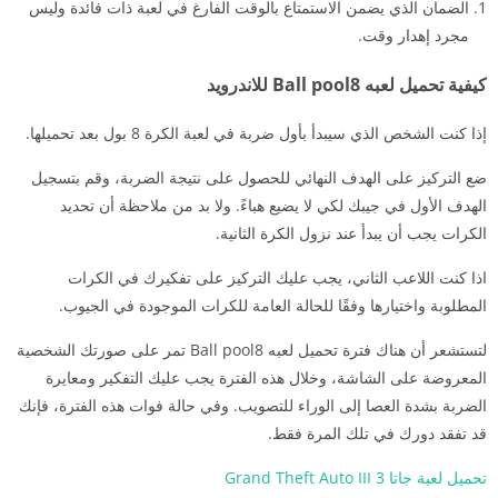
الضمان الذي يضمن الاستمتاع بالوقت الفارغ في لعبة ذات فائدة وليس
مجرد إهدار وقت.
كيفية تحميل لعبه Ball pool8 للاندرويد
إذا كنت الشخص الذي سيبدأ بأول ضربة في لعبة الكرة 8 بول بعد تحميلها.
ضع التركيز على الهدف النهائي للحصول على نتيجة الضربة، وقم بتسجيل
الهدف الأول في جيبك لكي لا يضيع هباءً. ولا بد من ملاحظة أن تحديد
الكرات يجب أن يبدأ عند نزول الكرة الثانية.
اذا كنت اللاعب الثاني، يجب عليك التركيز على تفكيرك في الكرات
المطلوبة واختيارها وفقًا للحالة العامة للكرات الموجودة في الجيوب.
لتستشعر أن هناك فترة تحميل لعبه Ball pool8 تمر على صورتك الشخصية
المعروضة على الشاشة، وخلال هذه الفترة يجب عليك التفكير ومعايرة
الضربة بشدة العصا إلى الوراء للتصويب. وفي حالة فوات هذه الفترة، فإنك
قد تفقد دورك في تلك المرة فقط.
تحميل لعبة جاتا 3 Grand Theft Auto III