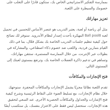
بممارسة التفكير الاستراتيجي الخاص بك، ستكون قادرًا على التغلب على
خصومك والسيطرة على اللعبة.
تعزيز مهاراتك
مثل أي رياضة أو لعبة، يعتبر التدريب هو عنصر الأساس للتحسين في تحميل
لعبه Ball pool8 المهكرة بأحدث إصدار لنظام الأندرويد. سنوفر لك نصائح
حول كيفية تنظيم جلسات التدريب الخاصة بك بشكل فعّال، بما في ذلك
القيام بتمارين فردية، واللعب ضد خصوم ذكاء اصطناعي، والمشاركة في
بطولات عبر الإنترنت. من خلال الممارسة المستمرة، ستتقن مهاراتك،
وتساهم في تدعيم ذاكرة العضلات الخاصة بك، وترتفع بمستوى لعبتك إلى
المستوى التالي.
فتح الإنجازات والمكافآت
تقدم اللعبة نظامًا مجزيًا يشمل الإنجازات والمكافآت المحفزة. سنوجهك
خلال نظام الإنجازات، مع تسليط الضوء على النقاط الرئيسية وشرح كيفية
فتح الإشارات والجداول والمكافآت الحصرية الأخرى. عند السعي لتحقيق
هذه الإنجازات، ستحصل ليس فقط على الاعتزاز بنفسك، بل ستكسب أيضًا