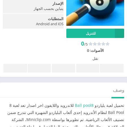
الإصدار
يتباين بحسب الجهاز
المتطلبات
Android and iOS
للتنزيل
0
/5
الأصوات:
0
نقل
وصف
تحميل لعبة بلياردو
Ball pool8
للاندرويد واللايفون اخر اصدار تعد لعبة 8
Ball Pool لنظام الأندرويد إحدى ألعاب البلياردو الشهيرة التي تندرج ضمن
تصنيف الألعاب الرياضية. تم تطويرها بواسطة Miniclip.com، الشركة
العملاقة في مجال الألعاب، والتي يعزى إليها الفضل في إبداع العديد من