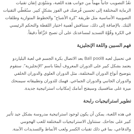
تعُدُ التصويب جانباً مهماً من جوانب هذه اللعبة، وسَتُؤدي إتقان تقنيات
الرماية المختلفة إلى تحسين فُرصك في الفوز بشكلٍ كبير. سنُغَطّي التقنيات
التصويبية الأساسية مثل طريقة “كرة الأشباح” والخطوط المتوازية وطلقات
البَنك. بالإضافة إلى ذلك، سنناقش أهمية اختيار اللقطة والتحكم الرئيسي
في الكرة وقُوَّةَ التسديد لمساعدتك على أن تصبح خَزَّافاً دقيقاً.
فهم السبين واللغة الإنجليزية
في تحميل لعبه Ball pool8 بعد الاتصال بكرة الجسم في لعبة البلياردو
يعتمد بشكل كبير على الدوران المعروف أيضًا باسم “الإنجليزية”. سنقوم
بتوضيح أنواع الدوران المختلفة، مثل الدوران العلوي والدوران الخلفي
والدوران الجانبي والدوران الجماعي. فهمك للدوران وتطبيقاته سيمنحك
ميزة على منافسيك وسيفتح أمامك إمكانيات استراتيجية جديدة.
تطوير استراتيجيات رابحة
في هذه اللعبة، يمكن أن يكون لوجود استراتيجية مدروسة بشكل جيد تأثير
كبير على نجاحك. سنتناول الاستراتيجيات المختلفة للعب الهجومي
والدفاعي، بما في ذلك تقنيات الكسر ولعب الأنماط والتسديدات الآمنة.