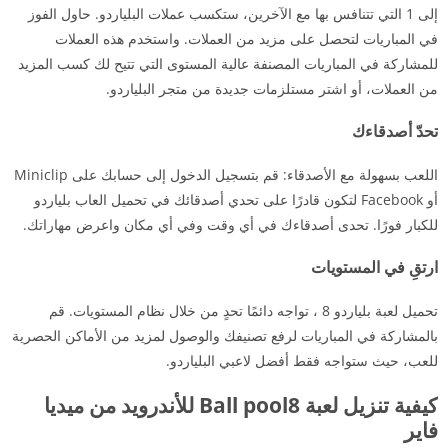
إلى 1 التي تتنافس بها مع الآخرين، ستكسب عملات البلياردو. حاول الفوز
في المباريات لتحصل على مزيد من العملات. واستخدم هذه العملات
للمشاركة في المباريات المصنفة عالية المستوى التي تتيح لك كسب المزيد
من العملات، أو اشتر مستلزمات جديدة من متجر البلياردو.
تحدّ أصدقاءك
اللعب بسهولة مع الأصدقاء: قم بتسجيل الدخول إلى حسابك على Miniclip
أو Facebook لتكون قادرًا على تحدي أصدقائك في تحميل العاب بلياردو
للكبار فورًا. تحدى أصدقاءك في أي وقت وفي أي مكان واعرض مهاراتك.
ارتقِ في المستويات
تحميل لعبة بلياردو 8 ، تواجه دائمًا تحدٍ من خلال نظام المستويات. قم
بالمشاركة في المباريات لرفع تصنيفك والوصول لمزيد من الأماكن الحصرية
للعب، حيث ستواجه فقط أفضل لاعبي البلياردو.
كيفية تنزيل لعبة Ball pool8 للأندرويد من ميديا
فاير