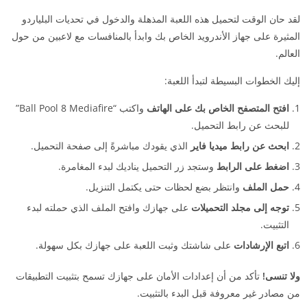
لقد حان الوقت لتحميل هذه اللعبة المذهلة والدخول في تحديات البلياردو
المثيرة على جهاز الأندرويد الخاص بك وابدأ بالمنافسات مع لاعبين من حول
العالم.
إليك الخطوات البسيطة لتبدأ اللعبة:
افتح المتصفح الخاص بك على الهاتف
واكتب “Ball Pool 8 Mediafire”
للبحث عن رابط التحميل.
ابحث عن رابط ميديا فاير
الذي يقودك مباشرةً إلى صفحة التحميل.
اضغط على الرابط
وستجد زر التحميل يناديك لبدء المغامرة.
حمل الملف
وانتظر بضع لحظات حتى يكتمل التنزيل.
توجه إلى مجلد التحميلات
على جهازك وافتح الملف الذي حملته لبدء
التثبيت.
اتبع الإرشادات
على شاشتك وثبت اللعبة على جهازك بكل سهولة.
ولا تنسى!
تأكد من أن إعدادات الأمان على جهازك تسمح بتثبيت التطبيقات
من مصادر غير معروفة قبل البدء بالتثبيت.