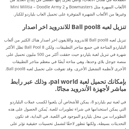
الألعاب المبهرة مثل Bowmasters و Mini Militia – Doodle Army 2
وغيرها من الألعاب الشهيرة المتوفرة على تحميل العاب بلياردو للكبار.
تنزيل لعبه Ball pool8 للاندرويد اخر اصدار
تنزيل لعبه Ball pool8 للاندرويد واللايفون اخر اصدار هناك الكثير من ألعاب
البلياردو المتاحة في جميع متاجر التطبيقات، ولكن 8 Ball Pool تظل الأكثر
شهرة في تنزيل لعبة بلياردو حيث حققت أكثر من 500 مليون تحميل على
منصة جوجل بلاي وحدها، وهي متاحة أيضًا في معظم متاجر التطبيقات
الأخرى لأنظمة التشغيل الأخرى، وقد تفوقت على تحميل لعبه Ball pool8.
بإمكانك تحميل لعبة pal world، وذلك عبر رابط
مباشر لأجهزة الأندرويد مجانًا.
في لعبة تيم بلياردو 8، يمكن للأشخاص أن يلعبوا لكسب عملات البلياردو
التي يمكن استخدامها في شراء تطويرات للعبة. يُمكن الحصول على هذه
التطويرات من محل بلياردو الموجود في اللعبة. في البداية، قد تكون
التحديثات بسيطة، ولكنها تتطور لاحقًا لتشمل تحسينات حقيقية تؤثر على