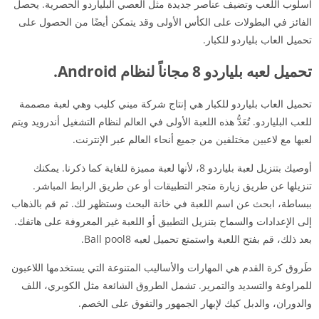
أسلوب اللعب وتضيف عناصر جديدة مثل العصي البلياردو الحصرية. يحصل
الفائز في البطولات على الكأس الأولى وقد يتمكن أيضًا من الحصول على
تحميل العاب بلياردو للكبار.
تحميل لعبه بلياردو 8 مجاناً لنظام Android.
تحميل العاب بلياردو للكبار هي إنتاج شركة ميني كليب وهي لعبة مصممة
للعب البلياردو. تُعَدُّ هذه اللعبة الأولى في العالم لنظام التشغيل أندرويد ويتم
لعبها مع لاعبين مختلفين من جميع أنحاء العالم عبر الإنترنت.
أوصيك بتنزيل لعبة بلياردو 8، لأنها لعبة مميزة للغاية كما ذكرنا. يمكنك
تنزيلها عن طريق زيارة متجر التطبيقات أو عن طريق الرابط المباشر.
ببساطة، ابحث عن اسم اللعبة في خانة البحث وستظهر لك. ثم قم بالذهاب
إلى الإعدادات والسماح بتنزيل التطبيق أو اللعبة غير المعروفة على هاتفك.
بعد ذلك، قم بفتح اللعبة واستمتع تحميل لعبه Ball pool8.
طَروق كرة القدم هي المهارات والأساليب المتنوعة التي يستخدمها اللاعبون
للمراوغة والتسديد والتمرير. تشمل الطروق الشائعة مثل الكوبري، اللف
والدوران، والدبل كيك لإبهار الجمهور والتفوق على الخصم.