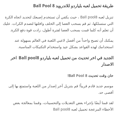
طريقة تحميل لعبه بلياردو للاندرويد 8 Ball Pool
تنزيل لعبه Ball pool8 ، حيث يكفي أن تستخدم إصبعك لتحديد اتجاه الكرة
التي ستسلكها، ثم قم بسحب العصا إلى الخلف وافلتها لتصدم الكرات. عليك
أن تعلم أنه كلما قمت بسحب العصا لفترة أطول، زادت قوة دفع الكرة.
يمكنك أن تصبح واحداً من أفضل لاعبي اللعبة في العالم بسهولة عند
استخدامك لهذه القواعد بشكل جيد واستخدام التكتيكات المناسبة.
الجديد في اخر تحديث من تحميل لعبه بلياردو Ball pool8 اخر
الاصدار
حان وقت تحديث 8 Ball Pool!
موسم جديد قادم قريباً! قم بتنزيل آخر إصدار من اللعبة واستمتع بها إلى
أقصى حد.
لقد قمنا أيضًا بإجراء بعض التعديلات والتحسينات، وقمنا بمعالجة بعض
الأخطاء المزعجة تحميل لعبه Ball pool8