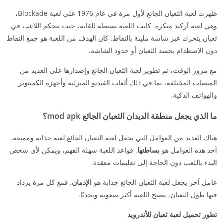
ظهرت لعبة الثعبان الجائع لأول مرة في عام 1976 على لعبة Blockade،
وهي لعبة آركيد مبكرة. كانت اللعبة بسيطة للغاية، حيث يتحكم اللاعب في
ثعبان يتحرك عبر شاشة مليئة بالنقاط. كان الهدف من اللعبة هو جمع النقاط
دون الاصطدام بجسد الثعبان أو حدود الشاشة.
مع مرور الوقت، تم تطوير لعبة الثعبان الجائع وإصدارها على العديد من
المنصات المختلفة، بما في ذلك ألعاب الفيديو المنزلية وأجهزة الكمبيوتر
والهواتف الذكية.
ما الذي يجعل منطقة الديدان الثعبان الجائع mod apk؟
هناك العديد من العوامل التي تجعل لعبة الثعبان الجائع لعبة جذابة وممتعة.
أحد هذه العوامل هو
بساطتها
. قواعد اللعبة سهلة الفهم، ويمكن لأي شخص
البدء باللعب دون الحاجة إلى تعليمات معقدة.
عامل آخر يجعل لعبة الثعبان الجائع جذابة هو
الإدمان
. فمع كل مرة يزداد
فيها طول الثعبان، تصبح اللعبة أكثر صعوبة وتحديًا.
تطور تحميل لعبة ثعبان للأندرويد