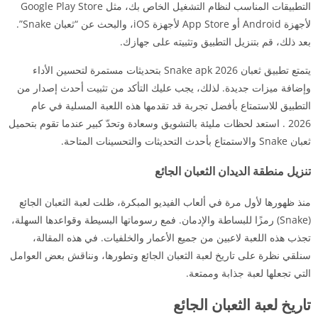
التطبيقات المناسب لنظام التشغيل الخاص بك، مثل Google Play Store
لأجهزة Android أو App Store لأجهزة iOS، والبحث عن “ثعبان Snake”.
بعد ذلك، قم بتنزيل التطبيق وتثبيته على جهازك.
يتمتع تطبيق ثعبان Snake apk 2026 بتحديثات مستمرة لتحسين الأداء
وإضافة ميزات جديدة. لذلك، يجب عليك التأكد من تثبيت أحدث إصدار من
التطبيق للاستمتاع بأفضل تجربة قد تقدمها هذه اللعبة المسلية في عام
2026 . استعد لحظات مليئة بالتشويق وسعادة وتحدّ كبير عندما تقوم بتحميل
ثعبان Snake والاستمتاع بأحدث التحديثات والتحسينات المتاحة.
تنزيل منطقة الديدان الثعبان الجائع
منذ ظهورها لأول مرة في ألعاب الفيديو المبكرة، ظلت لعبة الثعبان الجائع
(Snake) رمزًا للبساطة والإدمان. فمع رسوماتها البسيطة وقواعدها السهلة،
تجذب هذه اللعبة لاعبين من جميع الأعمار والخلفيات. في هذه المقالة،
سنلقي نظرة على تاريخ لعبة الثعبان الجائع وتطورها، ونناقش بعض العوامل
التي تجعلها لعبة جذابة وممتعة.
تاريخ لعبة الثعبان الجائع