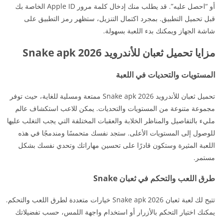
أو “احصل عليه”. قد يطلب منك إدخال كلمة مرور Apple ID الخاصة بك
قبل تحميل التطبيق. بمجرد اكتمال التنزيل، ستظهر رمز التطبيق على
شاشة الجهاز ويمكنك بدء اللعبة بسهولة.
مزايا تحميل ثعبان للأندرويد Snake apk 2026
المستويات والتحديات في اللعبة
تحميل ثعبان للأندرويد Snake apk 2026 ممتعة ومسلية للغاية، حيث توفر
مجموعة متنوعة من المستويات والتحديات. يمكن للاعب استكشاف عالم
مليء بالتفاصيل والمناظر الخلابة والعقبات المختلفة التي يجب التغلب عليها
للوصول إلى المستويات الأعلى. ستجد نفسك متحمسًا ومندمجًا في هذه
اللعبة المثيرة وستكون قادرًا على تحسين مهاراتك وتحدي نفسك بشكل
مستمر.
طرق اللعب والتحكم في ثعبان Snake
تتيح لك لعبة ثعبان Snake apk 2026 خيارات متعددة لطرق اللعب والتحكم.
يمكنك اختيار التحكم بالأزرار أو استخدام واجهة اللمس، حسب تفضيلاتك