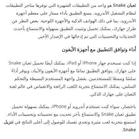
ثعبان Snake
هو واحد من التطبيقات الشهيرة التي توفرها متاجر التطبيقات
لنظام التشغيل الأندرويد. يتمتع التطبيق بأداء ممتاز على معظم أجهزة
الأندرويد، بما في ذلك الهواتف الذكية والأجهزة اللوحية. بغض النظر عن
طراز جهازك، يمكنك تحميل وتثبيت التطبيق بسهولة والاستمتاع بأحدث
التحديثات والتحسينات التي تم إدخالها في الإصدار الأخير.
أداء وتوافق التطبيق مع أجهزة الأيفون
إذا كنت تستخدم جهاز iPhone أو iPad، يمكنك أيضًا تحميل ثعبان Snake
على جهازك. يتوافق التطبيق تمامًا مع أجهزة الأيفون والأيباد، ويوفر أداءً
سلسًا وممتعًا للمستخدمين. بفضل واجهة المستخدم البسيطة والتحكم
السلس، يمكنك الاستمتاع بتجربة اللعب الرائعة والانغماس في عالم لعبة
الثعبان على جهازك الذكي.
باختصار، سواء كنت تستخدم أندرويد أو iPhone، يمكنك بسهولة تحميل
تطبيق ثعبان Snake والاستمتاع بآخر تحديث مع تحسيناته وتحسينات الأداء.
استمتع بتجربة لعب مثيرة وتحدي نفسك للوصول إلى أعلى النتائج في
تنزيل
.
Snake