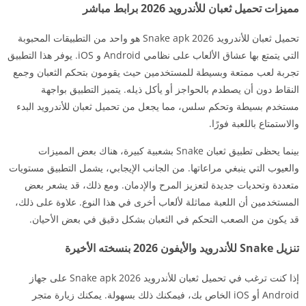
مميزات تحميل ثعبان للأندرويد 2026 برابط مباشر
تحميل ثعبان للأندرويد Snake apk 2026 هو واحد من التطبيقات المحبوبة
التي يتمتع بها عشاق الألعاب على نظامي Android و iOS. يوفر هذا التطبيق
تجربة لعب ممتعة وبسيطة للمستخدمين حيث يقومون بتحكم الثعبان وجمع
النقاط دون أن يصطدم بالحواجز أو يأكل ذيله. يتميز التطبيق بواجهة
مستخدم بسيطة وتحكم سلس، مما يجعل من تحميل ثعبان للأندرويد البدء
والاستمتاع باللعبة فورًا.
بينما يحظى تطبيق ثعبان Snake بشعبية كبيرة، هناك بعض المميزات
والعيوب التي ينبغي مراعاتها. من الجانب الإيجابي، يشمل التطبيق مستويات
متعددة وتحديات جديدة لتعزيز المرح والإدمان. ومع ذلك، قد يشعر بعض
المستخدمين أن اللعبة مماثلة لألعاب أخرى في هذا النوع. علاوة على ذلك،
قد يكون من الصعب التحكم في الثعبان بشكل دقيق في بعض الأحيان.
تنزيل Snake للأندرويد والأيفون 2026 بنسخته الأخيرة
إذا كنت ترغب في تحميل ثعبان للأندرويد Snake apk 2026 على جهاز
Android أو iOS الخاص بك، فيمكنك ذلك بسهولة. يمكنك زيارة متجر