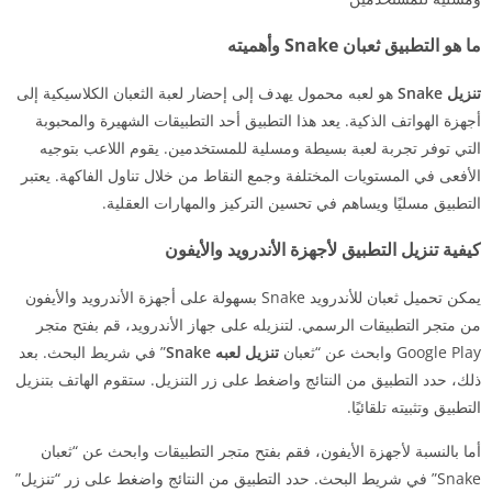
ما هو التطبيق ثعبان Snake وأهميته
تنزيل Snake
هو لعبه محمول يهدف إلى إحضار لعبة الثعبان الكلاسيكية إلى
أجهزة الهواتف الذكية. يعد هذا التطبيق أحد التطبيقات الشهيرة والمحبوبة
التي توفر تجربة لعبة بسيطة ومسلية للمستخدمين. يقوم اللاعب بتوجيه
الأفعى في المستويات المختلفة وجمع النقاط من خلال تناول الفاكهة. يعتبر
التطبيق مسليًا ويساهم في تحسين التركيز والمهارات العقلية.
كيفية تنزيل التطبيق لأجهزة الأندرويد والأيفون
يمكن تحميل ثعبان للأندرويد Snake بسهولة على أجهزة الأندرويد والأيفون
من متجر التطبيقات الرسمي. لتنزيله على جهاز الأندرويد، قم بفتح متجر
Google Play وابحث عن “ثعبان
تنزيل لعبه Snake
” في شريط البحث. بعد
ذلك، حدد التطبيق من النتائج واضغط على زر التنزيل. ستقوم الهاتف بتنزيل
التطبيق وتثبيته تلقائيًا.
أما بالنسبة لأجهزة الأيفون، فقم بفتح متجر التطبيقات وابحث عن “ثعبان
Snake” في شريط البحث. حدد التطبيق من النتائج واضغط على زر “تنزيل”