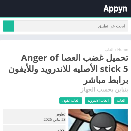
Home
/
العاب
تحميل غضب العصا Anger of
stick 5 الأصليه للاندرويد وللأيفون
برابط مباشر
يتباين بحسب الجهاز
العاب
العاب الاندرويد
العاب ايفون
تطوير
23 يناير، 2026
بحجم