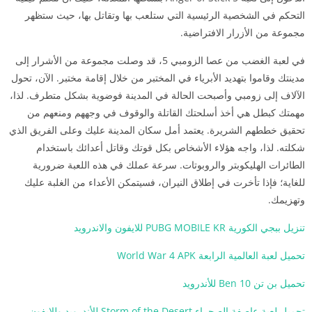
التحكم في الشخصية الرئيسية التي ستلعب بها وتقاتل بها، حيث ستظهر
مجموعة من الأزرار الافتراضية.
في لعبة الغضب من عصا الزومبي 5، قد وصلت مجموعة من الأشرار إلى
مدينتك وقاموا بتهديد الأبرياء في المختبر من خلال إقامة مختبر. الآن، تحول
الآلاف إلى زومبي وأصبحت الحالة في المدينة فوضوية بشكل متطرف. لذا،
مهمتك كبطل هي أخذ أسلحتك القاتلة والوقوف في وجههم ومنعهم من
تحقيق خططهم الشريرة. يعتمد أمل سكان المدينة عليك وعلى الفريق الذي
شكلته. لذا، واجه هؤلاء الأشخاص بكل قوتك وقاتل أعدائك باستخدام
الطائرات الهليكوبتر والروبوتات. سرعة عملك في هذه اللعبة ضرورية
للغاية؛ فإذا تأخرت في إطلاق النيران، فسيتمكن الأعداء من الغلبة عليك
وتهزيمك.
تنزيل ببجي الكورية PUBG MOBILE KR للايفون والاندرويد
تحميل لعبة العالمية الرابعة World War 4 APK
تحميل بن تن Ben 10 للأندرويد
تحميل لعبة عاصفة الصحراء Storm of the Desert للأندرويد وللإيفون