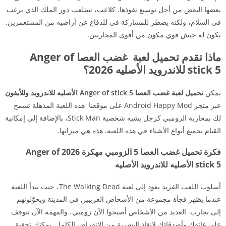
بعضها البعض من أجل توسيع نفوذها. كلاعب، ستلعب دور الملك الذي يرغب
في السلام، ولكنه يضطر للمشاركة في للدفاع عن أراضيه من المستعمرين.
يكون له جيش قوي مكون من أقوى المحاربين.
ماذا تقدم تحميل لعبة غضب العصا Anger of
stick 5 للاندرويد الأصليه 2026؟
يمكن
تحميل لعبة غضب العصا Anger of stick 5 الأصليه للاندرويد وللأيفون
عبر متجر Android Happy Mod على موقعنا هذه اللعبة المذهلة تسمح
لك بمحاربة الزومبي كرجل يشبه شخصية Stick Man، بالإضافة إلى إمكانية
القيام بجميع أنواع الأشياء في هذه اللعبة. هذه هي ميزاتها.
فكرة تحميل غضب العصا 5 الزومبي مهكرة 2026 Anger of
stick 5 الأصليه للاندرويد الأصليه
أسلوب اللعب الفريد يعود إلى لعبة The Walking Dead، حيث تبدأ اللعبة
عندما يظهر فجأة مجموعة من الأشخاص الغريبين في المدينة ويحوّلونهم
إلى تجارب. العديد من الأشخاص أصبحوا الآن زومبي، والمهمة الآن تتوقف
على عاتقك وأصدقائك لإنقاذ البشرية من الانقراض الكامل. يمكنك تحقيق