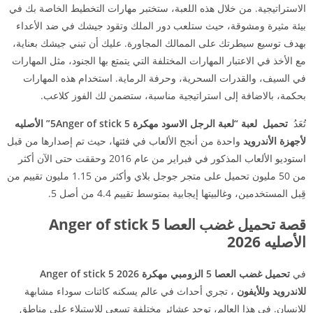
الاستراتيجية. من خلال هذه اللعبة، ستختبر مهارات التخطيط الخاصة بك في
بيئة مثيرة ومشوقة، حيث ستلعب دور الملك وتقود جيشك في ضد الأعداء
بهدف توسيع سيطرتك على الممالك المجاورة. عليك أن تبني جيشك بعناية،
مع الأخذ في الاعتبار المهارات المختلفة التي يتمتع بها الجنود، مثل المهارات
في السيف، والقدرات السحرية، وحرفة الرماية. استخدام هذه المهارات
بحكمة، بالاضافة إلى استراتيجية مناسبة، ستضمن لك الفوز كلاعب.
تُعَدُ
تحميل لعبة “لعبة الرجل الاسود مهكرة 5Anger of stick 5” الأصليه
لأجهزة الأندرويد
واحدة من أنجح الألعاب في فئتها، حيث تم إصدارها من قبل
استوديو الألعاب المذكور في فبراير من عام 2016 وحققت حتى الآن أكثر
من 50 مليون تحميل على متجر جوجل بلاي وأكثر من 1.15 مليون تقييم من
قِبل المستخدمين، وغالبيتها إيجابية بمتوسط تقييم 4.4 من أصل 5.
قصة تحميل غضب العصا Anger of stick 5
الأصليه 2026
في
تحميل غضب العصا 5 الزومبي مهكرة Anger of stick 5 2026
للاندرويد وللأيفون
، تجري أحداث في عالم يسكنه كائنات سوداء مشابهة
للإنسان. في هذا العالم، توجد عشائر مختلفة تسعى للاستيلاء على مناطق