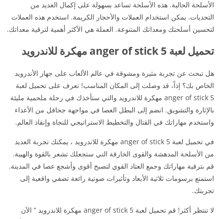
الأسلحة الحالية. هذه الأسلحة تساعد بسهولة على إكمال العديد من
التحديات. يمكن استخدام العملات والأحجار الكريمة. استخدم هذه العملات
لتحسين أسلحتك ومعداتك المتنوعة. العملة هي الأكثر أهمية لترقية معداتك.
تحميل لعبة anger of stick 5 مهكرة للاندرويد
هل تبحث عن تجربة مثيرة ومشوقة في عالم الألعاب على جهاز الأندرويد
الخاص بك؟ إذاً، قد وصلت إلى المكان المناسب! تعرف على تحميل لعبة
anger of stick 5 مهكرة للاندرويد والتي ستأخذك في رحلة ملحمية مليئة
بالإثارة والتشويق. انضم إلى البطل العصا في مواجهة جحافل من الأعداء
واستخدم مهاراتك في القتال والتخطيط الاستراتيجي للنجاة وإنقاذ العالم.
في تحميل لعبة anger of stick 5 مهكرة للاندرويد ، يمكنك تجربة العديد
من الأسلحة المدهشة والقوى الخارقة التي ستجعلك تشعر بالقوة والهيبة.
قم بترقية مهاراتك وجمع العتاد القوي لتصبح أقوى وأشجع عصا في المدينة.
استمتع برسومات ثلاثية الأبعاد وتأثيرات صوتية رائعة تضفي واقعية إلى
تجربتك.
لا تنتظر أكثر! قم تحميل لعبة anger of stick 5 مهكرة للاندرويد ” الآن