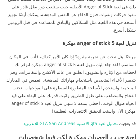
ذلك في لعبة Anger of Stick الأصليه حيث ستلعب دور بطل قادر على
تنفيذ حركات وتقنيات فنون الدفاع عن النفس المدهشة. يمكنك أيضًا تجهيز
أسلحة في هذه اللعبة مثل السكاكين والبنادق للمساعدة في قتل الزومبي
بشكل أسرع.
تنزيل لعبة anger of stick 5 مهكرة
مرحبًا! هل تبحث عن تجربة مثيرة؟ إذا كان الأمر كذلك، فأنت في المكان
المناسب! لقد جاء إليك تنزيل لعبة anger of stick 5 مهكرة لتوفر لك
لحظات من الإثارة والتشويق. انطلق في عالم الأكشن والمغامرات، وقم
بتدمير الأعداء المتعددين باستخدام مهاراتك المدهشة. انغمس في المعارك
الملحمية واستخدم الأسلحة المتطورة للسيطرة على المواجهات. تجنب
الفخاخ والمصاعب على طول الطريق واثبت قدرتك على البقاء على قيد
الحياة طوال الوقت. احظى بمتعة لا تنتهي تنزيل لعبة anger of stick 5
مهكرة الآن واستعد لتحقيق الانتصارات العظيمة!
قد يعجبك
تحميل لعبة gta الاصلية GTA San Andreas للاندرويد
لعبة حرب العصيان مهكرة لكن فيها شخصيات