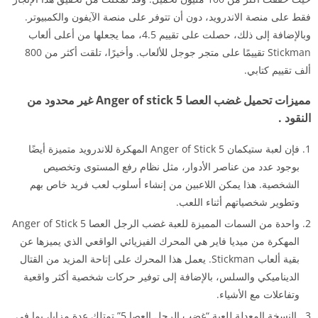
فقط على منصة الاندرويد، دون أن تتوفر على منصة الآيفون والكمبيوتر.
وبالإضافة إلى ذلك، حصلت على تقييم 4.5، مما يجعلها من أعلى ألعاب
Stickman تقييمًا على متجر جوجل للألعاب. وأخيرًا، تلقت أكثر من 800
ألف تقييم كتابي.
مميزات تحميل غضب العصا Anger of stick 5 غير محدود من
النقود .
فإن لعبة ستيكمان Anger of Stick 5 المهكرة للاندرويد متميزة أيضًا
بوجود عدد من عناصر الأدوار، مثل نظام رفع المستوى وتخصيص
الشخصية. هذا يمكن اللاعبين من إنشاء أسلوب لعب فريد خاص بهم
وتطوير شخصياتهم أثناء اللعب.
واحدة من السمات المميزة للعبة غضب الرجل العصا Anger of Stick 5
المهكرة من ميديا فاير هي المحرك الفيزيائي الواقعي الذي يميزها عن
بقية ألعاب Stickman. يعمل هذا المحرك على إتاحة المزيد من القتال
الديناميكي والسلس، بالإضافة إلى توفير حركات شخصية أكثر واقعية
وتفاعلات مع الأشياء.
النسخة المعدلة للعبة “غضب الرجل العصا 5” تمتلك عدة مزايا، بما في