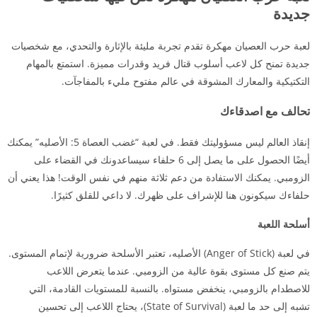
جديدة
لعبة حرب العصيان مهكرة تقدم تجربة مليئة بالإثارة والتحدي، مع شخصيات
جديدة تمنح كل لاعب أسلوب قتال فريد وقدرات مميزة. استمتع بالمهام
التكتيكية والمعارك المشوقة في عالم مفتوح مليء بالمفاجآت.
تحالف مع اصدقاءك
إنقاذ العالم ليس مسؤوليتك فقط. في لعبة “غضب العصاة 5: الأصليه” يمكنك
أيضًا الحصول على ما يصل إلى 6 حلفاء سيساعدونك في القضاء على
الزومبي. يمكنك الاستفادة من دعم ثلاثة منهم في نفس الوقت! هذا يعني أن
حلفاءك سيكونون هنا للإشراف على ظهرك. لا داعي للقلق كثيرًا.
أسلحة اللعبة
في لعبة (Anger of Stick) الأصليه، تعتبر الأسلحة ضرورية لإتمام المستوى.
يتم صنع كل مستوى بقوة عالية من الزومبي. عندما يتعرض اللاعب
للاصطدام بالزومبي، ينخفض مستواه. بالنسبة للمستويات القادمة، التي
تشبه إلى حد ما لعبة (State of Survival)، يحتاج اللاعب إلى تحسين