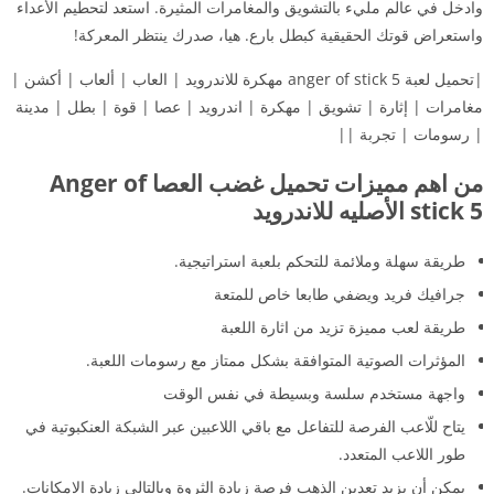
وادخل في عالم مليء بالتشويق والمغامرات المثيرة. استعد لتحطيم الأعداء
واستعراض قوتك الحقيقية كبطل بارع. هيا، صدرك ينتظر المعركة!
|تحميل لعبة anger of stick 5 مهكرة للاندرويد | العاب | ألعاب | أكشن |
مغامرات | إثارة | تشويق | مهكرة | اندرويد | عصا | قوة | بطل | مدينة
| رسومات | تجربة ||
من اهم مميزات تحميل غضب العصا Anger of
stick 5 الأصليه للاندرويد
طريقة سهلة وملائمة للتحكم بلعبة استراتيجية.
جرافيك فريد ويضفي طابعا خاص للمتعة
طريقة لعب مميزة تزيد من اثارة اللعبة
المؤثرات الصوتية المتوافقة بشكل ممتاز مع رسومات اللعبة.
واجهة مستخدم سلسة وبسيطة في نفس الوقت
يتاح للّاعب الفرصة للتفاعل مع باقي اللاعبين عبر الشبكة العنكبوتية في
طور اللاعب المتعدد.
يمكن أن يزيد تعدين الذهب فرصة زيادة الثروة وبالتالي زيادة الإمكانات.