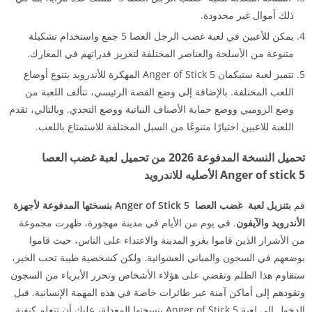
ذلك أموال غير محدودة.
يمكن للأعبين في لعبة غضب الرجل العصا 5 جمع واستخدام تشكيلة
متنوعة من الأسلحة والعناصر المختلفة لتعزيز قدراتهم في المعارك.
تتميز لعبة ستيكمان Anger of Stick 5 المهكرة للأندرويد بتنوع أوضاع
اللعب المختلفة. بالإضافة إلى وضع القصة الرئيسي، تتألف اللعبة من
وضع الزومبي ووضع حماية الأصناف النباتية ووضع التحدي. وبالتالي، تقدم
اللعبة للاعبين اختيارًا متنوعًا من السبل المختلفة للاستمتاع باللعب.
تحميل النسخة المدفوعة 2026 من تحميل لعبة غضب العصا
Anger of stick 5 الأصليه للاندرويد
قم
بتنزيل لعبة غضب العصا Anger of Stick 5 بنسختها المدفوعة لأجهزة
الأندرويد والآيفون
. في يوم من الأيام في مدينة مهجورة، ظهرت مجموعة
من الأشرار الذين قاموا بغزو المدينة والاعتداء على الناس، حيث قاموا
بوضعهم في السجون والمباني العشوائية. ولكن كشخصية طيبة تحب الخير،
ستقاوم هذا الظلم وتقضي على هؤلاء الأشخاص وتحرر الأبرياء من السجون
وتقودهم إلى أماكن آمنة عبر طائرات خاصة في هذه المهمة الإنسانية. قبل
الدخول إلى لعبة Anger of Stick 5 بنسختها المعدلة، عليك أن تتعلم كيفية