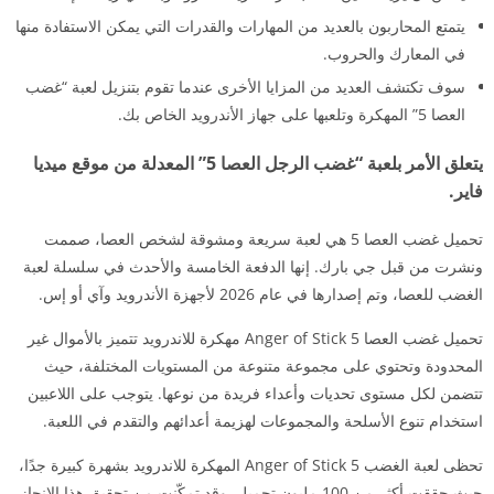
يتمتع المحاربون بالعديد من المهارات والقدرات التي يمكن الاستفادة منها
في المعارك والحروب.
سوف تكتشف العديد من المزايا الأخرى عندما تقوم بتنزيل لعبة “غضب
العصا 5” المهكرة وتلعبها على جهاز الأندرويد الخاص بك.
يتعلق الأمر بلعبة “غضب الرجل العصا 5” المعدلة من موقع ميديا
فاير.
تحميل غضب العصا 5 هي لعبة سريعة ومشوقة لشخص العصا، صممت
ونشرت من قبل جي بارك. إنها الدفعة الخامسة والأحدث في سلسلة لعبة
الغضب للعصا، وتم إصدارها في عام 2026 لأجهزة الأندرويد وآي أو إس.
تحميل غضب العصا 5 Anger of Stick مهكرة للاندرويد تتميز بالأموال غير
المحدودة وتحتوي على مجموعة متنوعة من المستويات المختلفة، حيث
تتضمن لكل مستوى تحديات وأعداء فريدة من نوعها. يتوجب على اللاعبين
استخدام تنوع الأسلحة والمجموعات لهزيمة أعدائهم والتقدم في اللعبة.
تحظى لعبة الغضب Anger of Stick 5 المهكرة للاندرويد بشهرة كبيرة جدًا،
حيث حققت أكثر من 100 مليون تحميل. وقد تمكّنت من تحقيق هذا الإنجاز