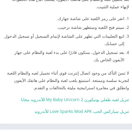
لإنهاء عملية التثبيت.
انقر على رمز اللعبة على شاشة جهازك.
سيتم فتح اللعبة وستظهر شاشة ترحيب.
اتبع التعليمات التي تظهر على الشاشة لإتمام التسجيل أو تسجيل الدخول
إلى حسابك.
بعد تسجيل الدخول، ستكون قادرًا على بدء لعبة والنظام على جهاز
الآيفون الخاص بك.
لا تنسَ التأكد من وجود اتصال إنترنت قوي أثناء تحميل لعبه والنظام اللعبة
لتجربة سلسة وممتعة. استمتع بلعب لعبة والنظام على هاتفك الآيفون
وانطلق في مغامرة استراتيجية مليئة بالتحالفات و التقدم.
تنزيل لعبه طفلي يونيكورن My Baby Unicorn 2 للأندرويد مجانا
تنزيل سباركس الحب Love Sparks Mod APK للأندرويد