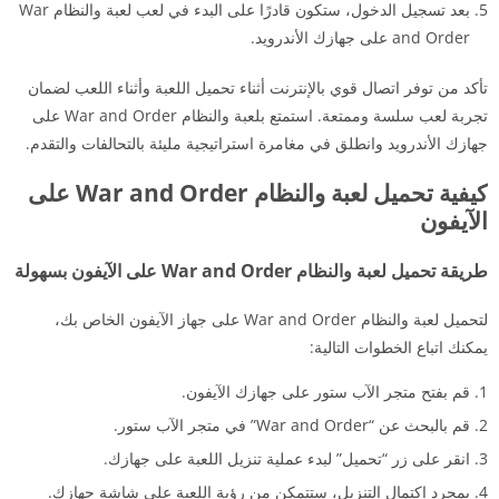
بعد تسجيل الدخول، ستكون قادرًا على البدء في لعب لعبة والنظام War
and Order على جهازك الأندرويد.
تأكد من توفر اتصال قوي بالإنترنت أثناء تحميل اللعبة وأثناء اللعب لضمان
تجربة لعب سلسة وممتعة. استمتع بلعبة والنظام War and Order على
جهازك الأندرويد وانطلق في مغامرة استراتيجية مليئة بالتحالفات والتقدم.
كيفية تحميل لعبة والنظام War and Order على
الآيفون
طريقة تحميل لعبة والنظام War and Order على الآيفون بسهولة
لتحميل لعبة والنظام War and Order على جهاز الآيفون الخاص بك،
يمكنك اتباع الخطوات التالية:
قم بفتح متجر الآب ستور على جهازك الآيفون.
قم بالبحث عن “War and Order” في متجر الآب ستور.
انقر على زر “تحميل” لبدء عملية تنزيل اللعبة على جهازك.
بمجرد اكتمال التنزيل، ستتمكن من رؤية اللعبة على شاشة جهازك.