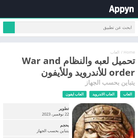
Home
/
العاب
تحميل لعبه والنظام War and
order للأندرويد وللأيفون
يتباين بحسب الجهاز
العاب
العاب الاندرويد
العاب ايفون
تطوير
22 نوفمبر، 2023
بحجم
يتباين بحسب الجهاز