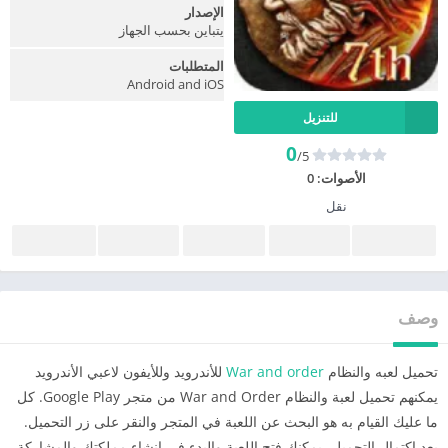
الإصدار
يتباين بحسب الجهاز
المتطلبات
Android and iOS
للتنزيل
0
/5
الأصوات:
0
نقل
وصف
تحميل لعبه والنظام
War and order
للأندرويد وللأيفون لاعبي الأندرويد
يمكنهم تحميل لعبة والنظام War and Order من متجر Google Play. كل
ما عليك القيام به هو البحث عن اللعبة في المتجر والنقر على زر التحميل.
بعد اكتمال التحميل، يمكنك فتح اللعبة والبدء في إنشاء مملكتك والمشاركة