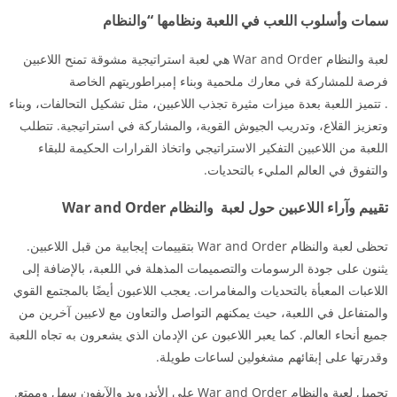
سمات وأسلوب اللعب في اللعبة ونظامها “والنظام
لعبة والنظام War and Order هي لعبة استراتيجية مشوقة تمنح اللاعبين
فرصة للمشاركة في معارك ملحمية وبناء إمبراطوريتهم الخاصة
. تتميز اللعبة بعدة ميزات مثيرة تجذب اللاعبين، مثل تشكيل التحالفات، وبناء
وتعزيز القلاع، وتدريب الجيوش القوية، والمشاركة في استراتيجية. تتطلب
اللعبة من اللاعبين التفكير الاستراتيجي واتخاذ القرارات الحكيمة للبقاء
والتفوق في العالم المليء بالتحديات.
تقييم وآراء اللاعبين حول لعبة والنظام War and Order
تحظى لعبة والنظام War and Order بتقييمات إيجابية من قبل اللاعبين.
يثنون على جودة الرسومات والتصميمات المذهلة في اللعبة، بالإضافة إلى
اللاعبات المعبأة بالتحديات والمغامرات. يعجب اللاعبون أيضًا بالمجتمع القوي
والمتفاعل في اللعبة، حيث يمكنهم التواصل والتعاون مع لاعبين آخرين من
جميع أنحاء العالم. كما يعبر اللاعبون عن الإدمان الذي يشعرون به تجاه اللعبة
وقدرتها على إبقائهم مشغولين لساعات طويلة.
تحميل لعبة والنظام War and Order على الأندرويد والآيفون سهل وممتع.