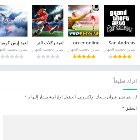
GTA San Andreas
pro soccer online مهكرة
لعبة ركلات الترجيح
لع
يتباين بحسب الجهاز
يتباين بحسب الجهاز
يتباين بحسب الجهاز
يتباين بحسب الجه
اترك تعليقاً
لن يتم نشر عنوان بريدك الإلكتروني.
الحقول الإلزامية مشار إليها بـ
*
التعليق
*