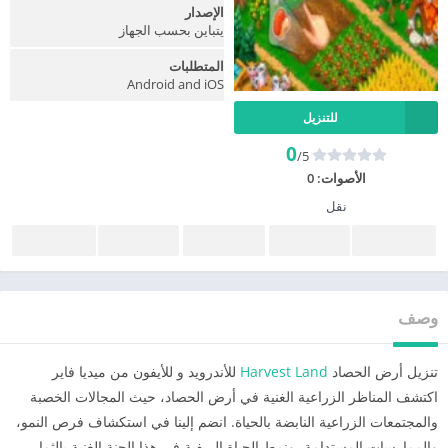
الإصدار
يتباين بحسب الجهاز
المتطلبات
Android and iOS
للتنزيل
0
/5
الأصوات:
0
نقل
وصف
تنزيل أرض الحصاد
Harvest Land
للأندرويد و للأيفون من ميديا فاير
اكتشف المناظر الزراعية الغنية في أرض الحصاد، حيث المجالات الخصبة
والمجتمعات الزراعية النابضة بالحياة. انضم إلينا في استكشاف فرص النمو،
والممارسات المستدامة، ونمط الحياة الريفية في هذا الجنة الغنية بالثمار.