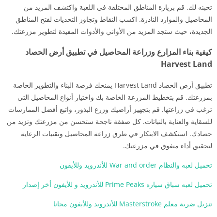
تخبئه لك. قم بزيارة المناطق المختلفة في اللعبة واكتشف المزيد من
المحاصيل والموارد النادرة. اكسب النقاط وتجاوز التحديات لفتح المناطق
الجديدة، حيث ستجد المزيد من الأواني والأدوات المفيدة لتطوير مزرعتك.
كيفية بناء المزارع وزراعة المحاصيل في تطبيق أرض الحصاد
Harvest Land
تطبيق أرض الحصاد Harvest Land يمنحك فرصة البناء والتطوير الخاصة
بمزرعتك. قم بتخطيط المزرعة الخاصة بك واختيار أنواع المحاصيل التي
ترغب في زراعتها. قم بتجهيز أراضيك وزرع البذور، واتبع أفضل الممارسات
للسقاية والعناية بالنباتات. كل صفقة ناجحة ستحسن من مزرعتك وتزيد من
حصادك. استكشف الابتكار في طرق زراعة المحاصيل وتقنيات الرعاية
لتحقيق أداء متفوق في مزرعتك.
تحميل لعبه والنظام War and order للأندرويد وللأيفون
تحميل لعبه سباق سياره Prime Peaks للأندرويد و للأيفون أخر إصدار
تنزيل ضربة معلم Masterstroke للأندرويد وللأيفون مجانا