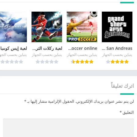
GTA San Andreas
pro soccer online مهكرة
لعبة ركلات الترجيح
لع
يتباين بحسب الجهاز
يتباين بحسب الجهاز
يتباين بحسب الجهاز
يتباين بحسب الجه
اترك تعليقاً
لن يتم نشر عنوان بريدك الإلكتروني.
الحقول الإلزامية مشار إليها بـ
*
التعليق
*