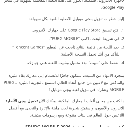
لأجهزة الأندرويد، فيمكنك العثور على هذه اللعبة الملحمية بسهولة في متجر
Google Play.
إليك خطوات تنزيل ببجي موبايل الاصليه اللعبة بكل سهولة:
افتح تطبيق Google Play Store على جهازك الأندرويد.
في شريط البحث، اكتب “PUBG MOBILE”.
حدد اللعبة من قائمة النتائج (ابحث عن المطور “Tencent Games”
للتأكد من أنك تحمل النسخة الأصلية).
اضغط على “تثبيت” لبدء تحميل وتثبيت اللعبة على جهازك.
بمجرد الانتهاء من التثبيت، ستكون جاهزًا للانضمام إلى معارك بقاء مثيرة
والتنافس مع لاعبين من جميع أنحاء العالم. استمتع بالتجربة المثيرة لـ PUBG
MOBILE وشارك في تنزيل لعبة ببجي موبايل !
ذا كنت من محبي ألعاب المعارك الملكية، يمكنك الآن
تحميل
ببجي الأصلية
للاندرويد والآيفون، واستمتع بتجربة لعب مليئة بالإثارة والتحدي مع أفضل
اللاعبين حول العالم في بيئات متنوعة ومع رسومات مذهلة.
كيف يربح مطور ببجي تحديث 2026 PUBG MOBILE؟