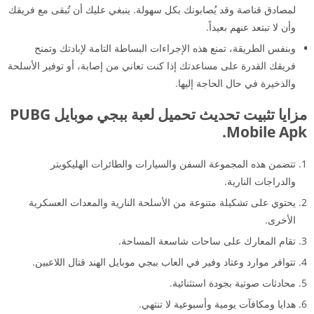
لمصادق قناصة وقد يُصابونك بكل سهولة. ينبغي عليك أن تُبقى مع فريقك
وأن لا تبتعد عنهم بعيداً.
وبنفس الطريقة، تمنع هذه الإجراءات البساطة التامة لإبادتك وتمنح
فريقك القدرة على مساعدتك إذا كنت تعاني من إصابة، أو توفير الأسلحة
والذخيرة في حال الحاجة إليها.
مزايا تثبيت تحديث تحميل لعبة ببجي موبايل PUBG
Mobile Apk.
تتضمن هذه المجموعة السفن والسيارات والطائرات الهليكوبتر
والدراجات النارية.
يحتوي على تشكيلة متنوعة من الأسلحة النارية والمعدات العسكرية
الأخرى.
تقام المعارك على ساحات شاسعة المساحة.
تتوافر موارد وعتاد وفير في العاب ببجي موبايل الهند قتال اللاعبين.
محادثات صوتية بجودة استثنائية.
هدايا ومكافآت يومية وأسبوعية لا تنتهي.