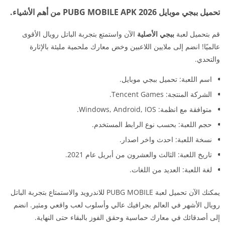
تحميل ببجي موبايل PUBG MOBILE APK 2026 من أهم الأشياء.
قم بتحميل لعبة
ببجي الأصلية
الآن واستمتع بتجربة الباتل رويال الأقوى
عالميًا! انضم إلى ملايين اللاعبين وخض معارك ملحمية مليئة بالإثارة
والتحدي.
اسم اللعبة: تحميل ببجي موبايل.
الشركة المنتجة: Tencent Games.
متوافقة مع انظمة: Windows, Android, IOS.
حجم اللعبة: بحسب نوع الرابط المستخدم.
نسخة اللعبة: احدث واخر اصدار.
تاريخ اللعبة: الثالث والعشرون من أبريل عام 2021.
لغة اللعبة: العديد من اللغات.
يمكنك الآن تحميل لعبة PUBG MOBILE للاندرويد والاستمتاع بتجربة الباتل
رويال الأشهر في العالم بجرافيك عالي وأسلوب لعب واقعي ومثير. انضم
إلى أصدقائك في معارك حماسية وحقق الفوز بالبقاء حتى النهاية.