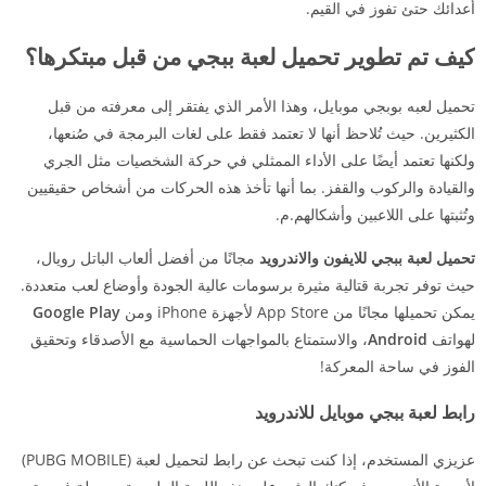
أعدائك حتئ تفوز في القيم.
كيف تم تطوير تحميل لعبة ببجي من قبل مبتكرها؟
تحميل لعبه بوبجي موبايل، وهذا الأمر الذي يفتقر إلى معرفته من قبل
الكثيرين. حيث تُلاحظ أنها لا تعتمد فقط على لغات البرمجة في صُنعها،
ولكنها تعتمد أيضًا على الأداء الممثلي في حركة الشخصيات مثل الجري
والقيادة والركوب والقفز. بما أنها تأخذ هذه الحركات من أشخاص حقيقيين
وتُثبتها على اللاعبين وأشكالهم.م.
تحميل لعبة ببجي للايفون والاندرويد
مجانًا من أفضل ألعاب الباتل رويال،
حيث توفر تجربة قتالية مثيرة برسومات عالية الجودة وأوضاع لعب متعددة.
يمكن تحميلها مجانًا من App Store لأجهزة iPhone ومن
Google Play
لهواتف
Android
، والاستمتاع بالمواجهات الحماسية مع الأصدقاء وتحقيق
الفوز في ساحة المعركة!
رابط لعبة ببجي موبايل للاندرويد
عزيزي المستخدم، إذا كنت تبحث عن رابط لتحميل لعبة (PUBG MOBILE)