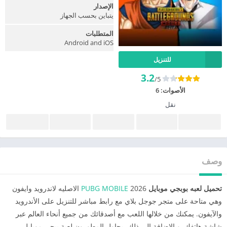
الإصدار
يتباين بحسب الجهاز
المتطلبات
Android and iOS
للتنزيل
3.2
/5
الأصوات:
6
نقل
وصف
تحميل لعبه بوبجي موبايل
2026
PUBG MOBILE
الاصليه لاندرويد وايفون
وهي متاحة على متجر جوجل بلاي مع رابط مباشر للتنزيل على الأندرويد
والآيفون. يمكنك من خلالها اللعب مع أصدقائك من جميع أنحاء العالم عبر
شاشة هاتفك. وبالإضافة إلى ذلك، يحاول المطورون لعبة ببجي موبايل