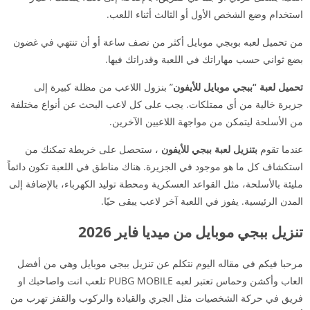
استخدام وضع الشخص الأول أو الثالث أثناء اللعب.
من تحميل لعبه بوبجي موبايل أكثر من نصف ساعة أو أن تنتهي في غضون
بضع ثواني حسب مهاراتك في اللعبة وقدراتك فيها.
تحميل لعبة “ببجي موبايل للأيفون
” بنزول اللاعب من مظلة كبيرة إلى
جزيرة خالية من أي ممتلكات. يجب على كل لاعب البحث عن أنواع مختلفة
من الأسلحة ليتمكن من مواجهة اللاعبين الآخرين.
عندما تقوم
بتنزيل لعبة ببجي للأيفون
، ستحصل على خريطة تمكنك من
استكشاف كل ما هو موجود في الجزيرة. هناك مناطق في اللعبة تكون دائماً
مليئة بالأسلحة، مثل القواعد العسكرية ومحطة توليد الكهرباء، بالإضافة إلى
المدن الرئيسية. يفوز في اللعبة آخر لاعب يبقى حيًا.
تنزيل ببجي موبايل من ميديا فاير 2026
مرحبا فيكم في مقاله اليوم نتكلم عن تنزيل ببجي موبايل وهي من أفضل
العاب وأكشن وحماس تعتبر لعبه PUBG MOBILE تلعب انت واصاحبك او
فريق في حركة الشخصيات مثل الجري والقيادة والركوب والقفز تهرب من