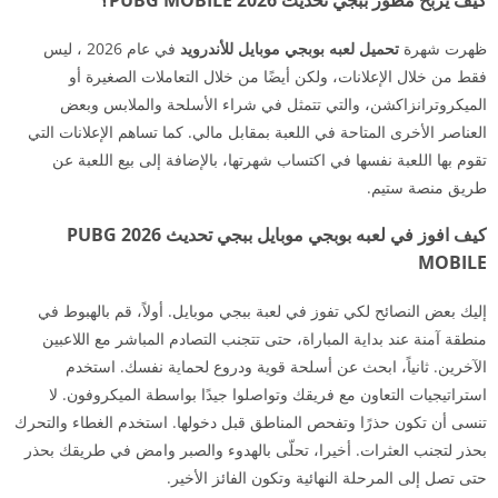
ظهرت شهرة
تحميل لعبه بوبجي موبايل
للأندرويد
في عام 2026 ، ليس
فقط من خلال الإعلانات، ولكن أيضًا من خلال التعاملات الصغيرة أو
الميكروترانزاكشن، والتي تتمثل في شراء الأسلحة والملابس وبعض
العناصر الأخرى المتاحة في اللعبة بمقابل مالي. كما تساهم الإعلانات التي
تقوم بها اللعبة نفسها في اكتساب شهرتها، بالإضافة إلى بيع اللعبة عن
طريق منصة ستيم.
كيف افوز في لعبه بوبجي موبايل ببجي تحديث 2026 PUBG
MOBILE
إليك بعض النصائح لكي تفوز في لعبة ببجي موبايل. أولاً، قم بالهبوط في
منطقة آمنة عند بداية المباراة، حتى تتجنب التصادم المباشر مع اللاعبين
الآخرين. ثانياً، ابحث عن أسلحة قوية ودروع لحماية نفسك. استخدم
استراتيجيات التعاون مع فريقك وتواصلوا جيدًا بواسطة الميكروفون. لا
تنسى أن تكون حذرًا وتفحص المناطق قبل دخولها. استخدم الغطاء والتحرك
بحذر لتجنب العثرات. أخيرا، تحلّى بالهدوء والصبر وامض في طريقك بحذر
حتى تصل إلى المرحلة النهائية وتكون الفائز الأخير.