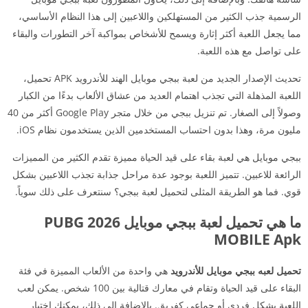
الرسمية جذب الكثير من المستهلكين واللاعبين إلى هذا النظام الأساسي،
مما يجعل اللعبة أكثر إثارة ويسمح للأشخاص بمواكبة آخر التطورات والبقاء
على تواصل مع هذه اللعبة.
تحديث الإصدار الجديد من لعبة ببجي موبايل الهند للأندرويد APK تحميل،
اللعبة المذهلة التي تجذب اهتمام العديد من عشاق الألعاب بدءًا من الكبار
وصولاً إلى الصغار. تم تنزيل ببجي من خلال متجر Google Play أكثر من 40
مليون مرة، وهذا بدون احتساب المستخدمين الذين يستخدمون نظام iOS.
ببجي موبايل هي لعبة بقاء على قيد الحياة مميزة تقدم الكثير من المميزات
الرائعة للاعبين. تتميز اللعبة بوجود عدة مراحل جذابة تجذب اللاعبين بشكل
قوي. فما هو الطريقة المثلى لتحميل لعبة ببجي؟ سنتعرف على ذلك سوياً.
ما هي تحميل لعبة ببجي موبايل 2026 PUBG
MOBILE Apk
تحميل لعبه ببجي موبايل للأندرويد
هي واحدة من الألعاب المميزة في فئة
البقاء على قيد الحياة وتقام في معارك قتالية بين 100 شخص. يمكن لعب
اللعبة بشكل فردي أو جماعي كفريق. بالإضافة إلى ذلك، يمكنك اختيار