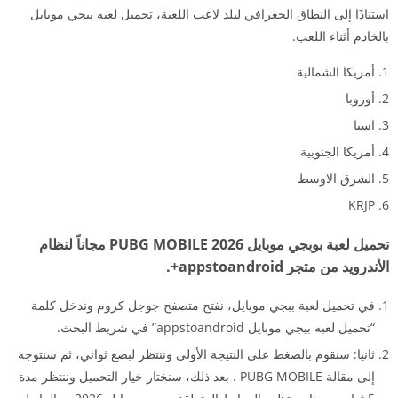
استنادًا إلى النطاق الجغرافي لبلد لاعب اللعبة، تحميل لعبه بيجي موبايل
بالخادم أثناء اللعب.
أمريكا الشمالية
أوروبا
اسيا
أمريكا الجنوبية
الشرق الاوسط
KRJP
تحميل لعبة بوبجي موبايل 2026 PUBG MOBILE مجاناً لنظام
الأندرويد من متجر appstoandroid+.
في تحميل لعبة ببجي موبايل، نفتح متصفح جوجل كروم وندخل كلمة
“تحميل لعبه بيجي موبايل appstoandroid” في شريط البحث.
ثانيا: سنقوم بالضغط على النتيجة الأولى وننتظر لبضع ثواني، ثم سنتوجه
إلى مقالة PUBG MOBILE . بعد ذلك، سنختار خيار التحميل وننتظر مدة