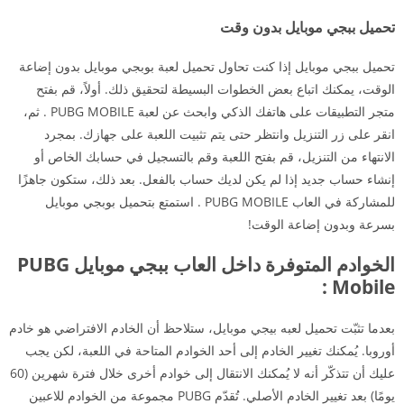
تحميل ببجي موبايل بدون وقت
تحميل ببجي موبايل إذا كنت تحاول تحميل لعبة بوبجي موبايل بدون إضاعة
الوقت، يمكنك اتباع بعض الخطوات البسيطة لتحقيق ذلك. أولاً، قم بفتح
متجر التطبيقات على هاتفك الذكي وابحث عن لعبة PUBG MOBILE . ثم،
انقر على زر التنزيل وانتظر حتى يتم تثبيت اللعبة على جهازك. بمجرد
الانتهاء من التنزيل، قم بفتح اللعبة وقم بالتسجيل في حسابك الخاص أو
إنشاء حساب جديد إذا لم يكن لديك حساب بالفعل. بعد ذلك، ستكون جاهزًا
للمشاركة في العاب PUBG MOBILE . استمتع بتحميل بوبجي موبايل
بسرعة وبدون إضاعة الوقت!
الخوادم المتوفرة داخل العاب ببجي موبايل PUBG
Mobile :
بعدما تثبّت تحميل لعبه بيجي موبايل، ستلاحظ أن الخادم الافتراضي هو خادم
أوروبا. يُمكنك تغيير الخادم إلى أحد الخوادم المتاحة في اللعبة، لكن يجب
عليك أن تتذكّر أنه لا يُمكنك الانتقال إلى خوادم أخرى خلال فترة شهرين (60
يومًا) بعد تغيير الخادم الأصلي. تُقدّم PUBG مجموعة من الخوادم للاعبين