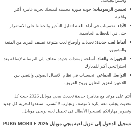
واستراتيجياتك.
تحسين الرسوميات
: جودة صورة محسنة لتمنحك تجربة غامرة أكثر
واقعية.
الأداء
: تحسينات في أداء اللعبة لتقليل التأخير والحفاظ على الاستقرار
حتى في اللحظات الحاسمة.
أنماط لعب جديدة
: تحديات وأوضاع لعب متنوعة تضيف المزيد من المتعة
والتشويق.
التجهيزات والعتاد
: أسلحة ومعدات جديدة تضاف إلى الترسانة لإضافة بعد
استراتيجي أكبر للمعارك.
التواصل الجماعي
: تحسينات في نظام الاتصال الصوتي والنصي بين
اللاعبين لتعزيز التعاون وروح الفريق.
أنتم على موعد مع مغامرة جديدة تحديث ببجي موبايل 2026 حيث كل
تحديث يجلب معه إثارة لا توصف وتجارب لا تُنسى. استعدوا لتجربة كل جديد
وتطوير مهاراتكم لتصبحوا الأبطال في تحميل لعبه بوبجي موبايل.
تسجيل الدخول إلى تنزيل لعبة ببجي موبايل 2026 PUBG MOBILE