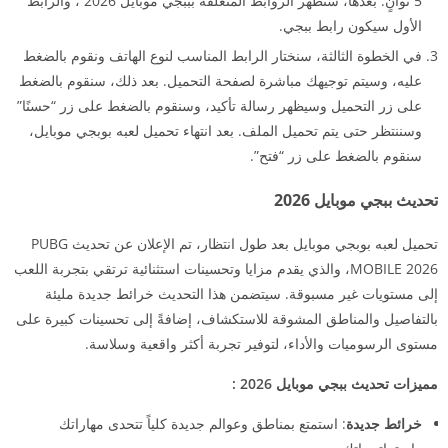
5 ثوانٍ. بعدها، ستظهر الروابط المتعلقة بببجي موبايل 2026 ، والرابط
الأول سيكون رابط ببجي.
في الخطوة الثالثة، سنختار الرابط المناسب لنوع الهاتف ونقوم بالضغط
عليه، وسيتم توجيهك مباشرة لصفحة التحميل. بعد ذلك، سنقوم بالضغط
على زر التحميل وسيظهر رسالة تأكيد، وسنقوم بالضغط على زر “حسنًا”
وسننتظر حتى يتم تحميل الملف. بعد انتهاء تحميل لعبه بوبجي موبايل،
سنقوم بالضغط على زر “فتح”.
تحديث ببجي موبايل 2026
تحميل لعبه بوبجي موبايل بعد طول انتظار، تم الإعلان عن تحديث PUBG
MOBILE 2026، والذي يقدم مزايا وتحسينات استثنائية ترتقي بتجربة اللعب
إلى مستويات غير مسبوقة. سيتضمن هذا التحديث خرائط جديدة مليئة
بالتفاصيل والمناطق المشوقة للاستكشاف، إضافةً إلى تحسينات كبيرة على
مستوى الرسوميات والأداء، لتوفير تجربة أكثر واقعية وسلاسة.
مميزات تحديث ببجي موبايل 2026 :
خرائط جديدة
: استمتع بمناطق وعوالم جديدة كلياً تتحدى مهاراتك