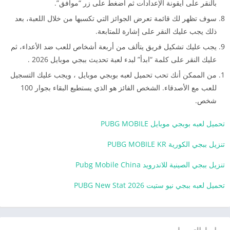
بالنقر على أيقونة الإعدادات ثم اضغط على زر “موافق”.
سوف تظهر لك قائمة تعرض الجوائز التي تكسبها من خلال اللعبة، بعد
ذلك يجب عليك النقر على إشارة للمتابعة.
يجب عليك تشكيل فريق يتألف من أربعة أشخاص للعب ضد الأعداء، ثم
عليك النقر على كلمة “ابدأ” لبدء لعبة تحديث ببجي موبايل 2026 .
من الممكن أنك تحب تحميل لعبه بوبجي موبايل ، ويجب عليك التسجيل
للعب مع الأصدقاء. الشخص الفائز هو الذي يستطيع البقاء بجوار 100
شخص.
تحميل لعبه بوبجي موبايل PUBG MOBILE
تنزيل ببجي الكورية PUBG MOBILE KR
تنزيل ببجي الصينية للاندرويد Pubg Mobile China
تحميل لعبه ببجي نيو ستيت PUBG New Stat 2026