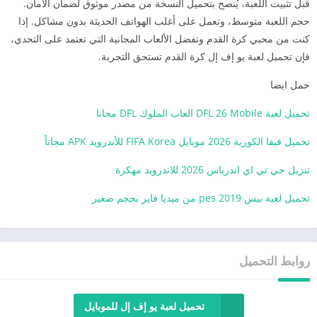
قبل تثبيت اللعبة، يُنصح بتحميل النسخة من مصدر موثوق لضمان الأمان.
حجم اللعبة متوسط، وتعمل على أغلب الهواتف الحديثة بدون مشاكل. إذا
كنت من محبي كرة القدم وتفضل الألعاب المجانية التي تعتمد على التحدي،
فإن تحميل لعبة يو إف إل كرة القدم تستحق التجربة.
حمل ايضا
تحميل لعبة DFL 26 Mobile العاب الملوك DFL مجانا
تحميل فيفا الكورية 2026 موبايل FIFA Korea للأندرويد APK مجاناً
تنزيل جي تي اي اندرياس 2026 للاندرويد مهكرة
تحميل لعبة بيس pes 2019 من ميديا فاير بحجم صغير
روابط التحميل
تحميل لعبة يو إف إل للموبايل