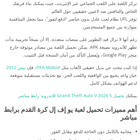
تركز اللعبة على اللعب الجماعي عبر الإنترنت، حيث يمكنك بناء فريقك
الخاص والتنافس ضد لاعبين حقيقيين حول العالم.
توفر UFL نظام لعب عادل بدون عناصر “ادفع لتفوز”، مما يجعل المنافسة
متوازنة بين جميع المستخدمين.
رغم أنها لا تزال قيد التطوير على منصات متعددة، إلا أن نسخاً تجريبية بدأت
تظهر للأندرويد بصيغة APK. يمكن تحميل اللعبة من مصادر موثوقة خارج
متجر Google Play، ويُفضل التأكد من أمان النسخة قبل التثبيت.
إذا كنت تبحث عن بديل حقيقي لألعاب مثل
FIFA Mobile
، فإن
بيس 2012
خيار واعد يجمع بين الواقعية واللعب الحر، مع تحديثات مستقبلية متوقعة
لدعم الهواتف بشكل كامل.
يمكنك
تحميل 5 Grand Theft Auto V 2026 للاندرويد رابط مباشر
أهم مميزات تحميل لعبة يو إف إل كرة القدم برابط
مباشر
مجانية بالكامل دون الحاجة للدفع مقابل الفوز.