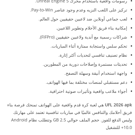
رسومات واقعية باستخدام محرك Unreal Engine 5.
تركيز على اللعب النزيه وعدم وجود عناصر Pay-to-Win.
لعب جماعي أونلاين ضد لاعبين حقيقيين حول العالم.
إمكانية بناء فريق الأحلام وتطوير اللاعبين.
شراكات رسمية مع أندية ولاعبين حقيقيين (FIFPro).
تحكم سلس واستجابة ممتازة أثناء المباريات.
نظام تصنيف تنافسي لتحديات أكثر إثارة.
تحديثات مستمرة وإصلاحات دورية من المطورين.
واجهة استخدام أنيقة وسهلة التصفح.
دعم مستقبلي لمنصات مختلفة بما فيها الهواتف.
أجواء ملاعب واقعية وتأثيرات صوتية احترافية.
UFL 2026 apk
هي لعبة كرة قدم واقعية على الهواتف تمنحك فرصة بناء
فريق أحلامك والتنافس عالميًا في مباريات تنافسية تعتمد على مهارتك
وليس الدفع للفوز. حجم الملف حوالي 2.5 GB وتتطلب نظام Android
10.0+ للتشغيل