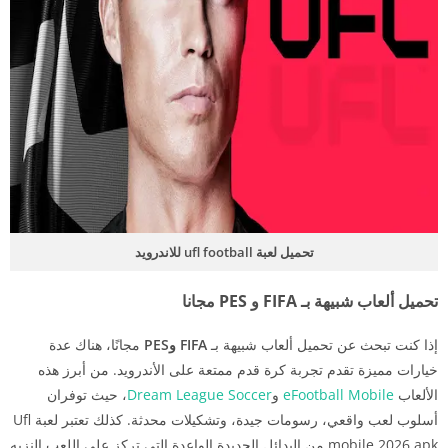
تحميل لعبة ufl football للاندرويد
تحميل ألعاب شبيهة بـ FIFA و PES مجانا
إذا كنت تبحث عن تحميل ألعاب شبيهة بـ
FIFA وPES
مجانًا، هناك عدة
خيارات مميزة تقدم تجربة كرة قدم ممتعة على الأندرويد. من أبرز هذه
الألعاب
eFootball Mobile
و
Dream League Soccer
، حيث توفران
أسلوب لعب واقعي، رسومات جيدة، وتشكيلات محدثة. كذلك تعتبر لعبة Ufl
mobile 2026 apk من البدائل الجديدة الواعدة التي تركز على اللعب النزيه