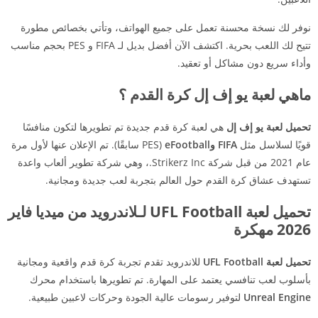
نوفر لك نسخة محسنة تعمل على جميع الهواتف، وتأتي بخصائص مطورة
تتيح لك اللعب بحرية. اكتشف الآن أفضل بديل لـ FIFA و PES بحجم مناسب
وأداء سريع دون مشاكل أو تعقيد.
ماهي لعبة يو إف إل كرة القدم ؟
تحميل لعبة يو إف إل
هي لعبة كرة قدم جديدة تم تطويرها لتكون منافسًا
قويًا لسلاسل مثل
FIFA وeFootball
(PES سابقًا). تم الإعلان عنها لأول مرة
عام 2021 من قبل شركة Strikerz Inc.، وهي شركة تطوير ألعاب واعدة
تستهدف عشاق كرة القدم حول العالم بتجربة لعب جديدة ومجانية.
تحميل لعبة UFL Football لـلاندرويد من ميديا فاير
2026 مهكرة
تحميل لعبة UFL Football
للاندرويد تقدم تجربة كرة قدم واقعية ومجانية
بأسلوب لعب تنافسي يعتمد على المهارة. تم تطويرها باستخدام محرك
Unreal Engine
لتوفير رسومات عالية الجودة وحركات لاعبين طبيعية.