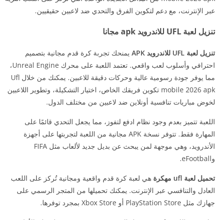
عبر الإنترنت، مع دعم لتكوين الفرق والتحدي ضد لاعبين حقيقيين.
تنزيل لعبة UFL للاندرويد apk مجانا
تنزيل لعبة UFL للاندرويد APK
يمنحك تجربة كرة قدم مجانية بتصميم
احترافي وأسلوب لعب واقعي. تعتمد اللعبة على محرك Unreal Engine،
مما يوفر جودة رسومية عالية وحركات دقيقة للاعبين. يمكنك من خلال Ufl
mobile 2026 apk تكوين فريقك الخاص، اختيار التشكيلة، وتطوير اللاعبين
لخوض مباريات تنافسية أونلاين ضد لاعبين من مختلف الدول.
اللعبة تتميز بعدم وجود نظام ادفع لتفوز، مما يجعل التحدي قائمًا على
المهارة فقط. تتوفر نسخة APK مجانية من اللعبة لتجربتها على أجهزة
الأندرويد، وهي موجهة لمن يبحث عن بديل جديد لألعاب مثل FIFA
وeFootball.
تحميل لعبة ufl مهكرة
هي لعبة كرة قدم واقعية ومجانية تُركز على اللعب
العادل والتنافسي عبر الإنترنت. يمكنك تحميلها من المتجر الرسمي على
جهازك مثل PlayStation Store أو Xbox Store بمجرد توفرها.