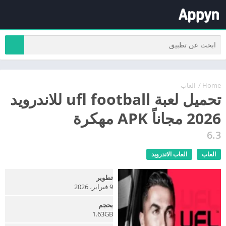
Home
/
العاب
تحميل لعبة ufl football للاندرويد
2026 مجاناً APK مهكرة
6.3
العاب
العاب الاندرويد
تطوير
9 فبراير، 2026
بحجم
1.63GB