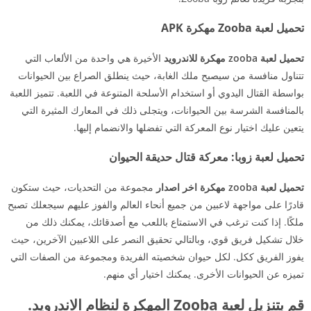
تحميل لعبة Zooba مهكرة APK
تحميل لعبة zooba مهكرة للاندرويد
الأخيرة هي واحدة من الألعاب التي
تتناول منافسة من سيصبح ملك الغابة، حيث ينطلق الصراع بين الحيوانات
بواسطة القتال اليدوي أو استخدام الأسلحة المتنوعة في اللعبة. تتميز اللعبة
بالمنافسة الشرسة بين الحيوانات، ويتجلى ذلك في المعارك المثيرة التي
يتعين عليك اختيار نوع المعركة التي تفضلها والانضمام إليها.
تحميل لعبة زوبا: معركة قتال حديقة الحيوان
تحميل لعبة zooba مهكرة اخر اصدار
مجموعة من التحديات، حيث ستكون
قادرًا على مواجهة لاعبين من جميع أنحاء العالم والفوز عليهم سيجعلك تصبح
ملكًا. إذا كنت ترغب في الاستمتاع باللعب مع أصدقائك، يمكنك ذلك من
خلال تشكيل فريق قوي، وبالتالي تحقيق النصر على اللاعبين الآخرين، حيث
يفوز الفريق ككل. لكل حيوان شخصيته الفريدة ومجموعة من الصفات التي
تميزه عن الحيوانات الأخرى. يمكنك اختيار أي منهم.
قم بتنزيل لعبة Zooba المهكرة لنظام الاندرويد.