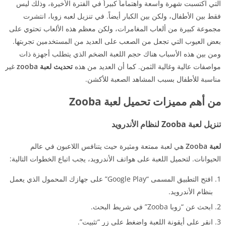
التي اكتسبت شهرة واسعة واهتماماً كبيراً في الفترة الأخيرة، وذلك ليس
فقط بين الأطفال، ولكن بين الكبار أيضاً. في تنزيل لعبه زوبا، انتشرت
مجموعة كبيرة من ألعاب المغامرات، ولكن معظم هذه الألعاب تحتوي على
بعض العيوب التي تجعل من الصعب على العديد من المستخدمين تجربتها.
ومن بين هذه الأسباب هناك حجم اللعبة الضخم الذي يتطلب أجهزة ذات
مواصفات عالية وغالية الثمن. كما أن العديد من هذه
تحديث لعبة zooba
غير
مناسبة للأطفال بسبب المشاهد الصعبة للأكشن.
من أهم مميزات تحميل لعبة Zooba
تنزيل لعبة Zooba لنظام الأندرويد
لعبة Zooba
هي لعبة ممتعة ومثيرة حيث يتنافس اللاعبون في عالم
الحيوانات. لتحميل اللعبة على هواتف الأندرويد، يجب اتباع الخطوات التالية:
افتح التطبيق المسمى “Google Play” على جهازك المحمول الذي يعمل
بنظام الأندرويد.
ابحث عن “زوبا Zooba” في شريط البحث.
انقر على أيقونة اللعبة واضغط على زر “تثبيت”.