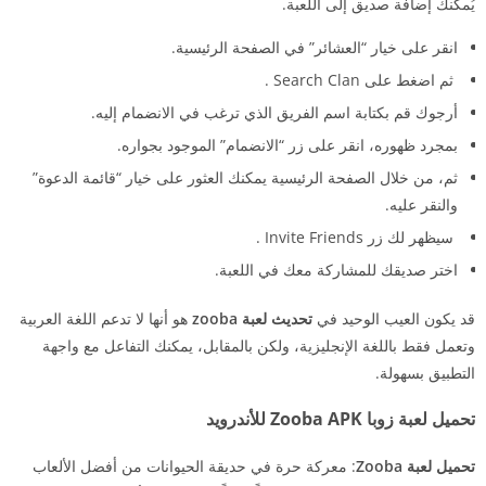
يُمكنك إضافة صديق إلى اللعبة.
انقر على خيار “العشائر” في الصفحة الرئيسية.
ثم اضغط على Search Clan .
أرجوك قم بكتابة اسم الفريق الذي ترغب في الانضمام إليه.
بمجرد ظهوره، انقر على زر “الانضمام” الموجود بجواره.
ثم، من خلال الصفحة الرئيسية يمكنك العثور على خيار “قائمة الدعوة”
والنقر عليه.
سيظهر لك زر Invite Friends .
اختر صديقك للمشاركة معك في اللعبة.
قد يكون العيب الوحيد في
تحديث لعبة zooba
هو أنها لا تدعم اللغة العربية
وتعمل فقط باللغة الإنجليزية، ولكن بالمقابل، يمكنك التفاعل مع واجهة
التطبيق بسهولة.
تحميل لعبة زوبا Zooba APK للأندرويد
تحميل لعبة Zooba
: معركة حرة في حديقة الحيوانات من أفضل الألعاب