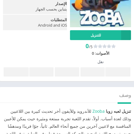
الإصدار
يتباين بحسب الجهاز
المتطلبات
Android and iOS
للتنزيل
0
/5
الأصوات:
0
نقل
وصف
تنزيل لعبه زوبا
Zooba
للأندرويد وللأيفون أخر تحديث كبيرة بين اللاعبين
وذلك لعدة أسباب. أولاً، تقدم اللعبة تجربة ممتعة ومثيرة حيث يمكن للأعبين
المنافسة مع لاعبين آخرين من جميع أنحاء العالم. ثانياً، جوًا فريدًا ومدهشًا
حيث يتم دمج الاستراتيجية والحركة السريعة فيها. وفي النهاية، توفر اللعبة