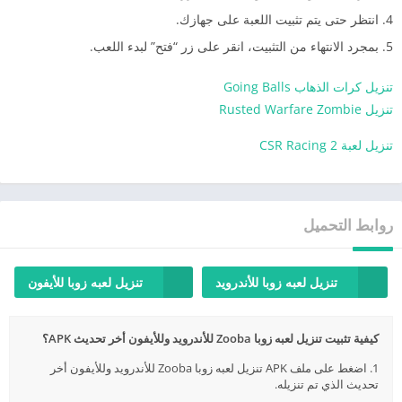
انتظر حتى يتم تثبيت اللعبة على جهازك.
بمجرد الانتهاء من التثبيت، انقر على زر “فتح” لبدء اللعب.
تنزيل كرات الذهاب Going Balls
تنزيل Rusted Warfare Zombie
تنزيل لعبة CSR Racing 2
روابط التحميل
تنزيل لعبه زوبا للأندرويد
تنزيل لعبه زوبا للأيفون
كيفية تثبيت تنزيل لعبه زوبا Zooba للأندرويد وللأيفون أخر تحديث APK؟
1. اضغط على ملف APK تنزيل لعبه زوبا Zooba للأندرويد وللأيفون أخر
تحديث الذي تم تنزيله.