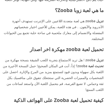
ما هي لعبة زوبا Zooba؟
تنزيل zooba
هي لعبة متعددة اللاعبين على الإنترنت تستهدف أجهزة
الأندرويد والآيفون. . في هذه اللعبة، يمكن للأعبين اختيار شخصياتهم
المفضلة والانضمام إلى معارك ملحمية في ساحة حلبة تجمع بين الحيوانات
المختلفة.
تحميل لعبة zooba مهكرة اخر اصدار
تنزيل zooba
! هل تريد الاستمتاع بتجربة اللعب الشيقة بنسخة مهكرة من
تحديث لعبة zooba
؟ إذاً، أنت في المكان الصحيح! حمل النسخة الأخيرة من
اللعبة بكل سهولة وبدون قيود لتستمتع بمزيد من المرح والإثارة. احصل على
الشخصيات والمميزات الحصرية التي ستجعلك تتفوق على منافسيك بكل
ثقة وحماس. لا تضيع الفرصة، قم بتحميل اللعبة الآن واستعد لساعات من
اللعب الممتع!
كيفية تحميل لعبة Zooba على الهواتف الذكية