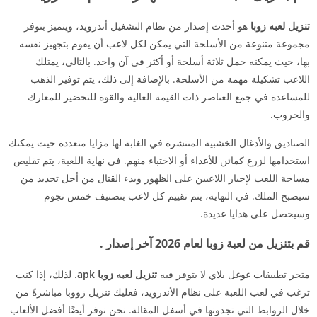
تنزيل لعبه زوبا
هو أحدث إصدار من نظام التشغيل أندرويد، ويتميز بتوفر
مجموعة متنوعة من الأسلحة التي يمكن لكل لاعب أن يقوم بتجهيز نفسه
بها، حيث يمكنه حمل ثلاثة أسلحة أو أكثر في آن واحد. بالتالي، يمتلك
اللاعب تشكيلة مهمة من الأسلحة. بالإضافة إلى ذلك، يتم توفير الذهب
للمساعدة في جمع العناصر ذات القيمة العالية والقوة للتحضير للمعارك
والحروب.
الصناديق والأدغال الخشبية المنتشرة في الغابة لها مزايا متعددة حيث يمكنك
استخدامها لزرع كمائن للأعداء أو الاختباء منهم. في نهاية اللعبة، يتم تقليص
مساحة اللعب لإجبار اللاعبين على الظهور وبدء القتال من أجل تحديد من
سيصبح الملك. في النهاية، يتم تقييم كل لاعب بتصنيف خمس نجوم
وسيحصل على هدايا عديدة.
قم بتنزيل من لعبة زوبا لعام 2026 آخر إصدار .
متجر تطبيقات غوغل بلاي لا يتوفر فيه
تنزيل لعبه زوبا apk
. لذلك، إذا كنت
ترغب في لعب اللعبة على نظام الأندرويد، فعليك تنزيل زووبا مباشرةً من
خلال الروابط التي تجدونها في أسفل المقالة. نحن نوفر أيضًا أفضل الألعاب