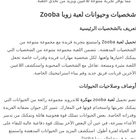
مما يوفر تجربة متنوعة للاعبين ويزيد من تحدي اللعبة.
شخصيات وحيوانات لعبة زوبا Zooba
تعريف بالشخصيات الرئيسية
تحميل لعبة Zooba
واستمتع بتجربة فريدة مع مجموعة متنوعة من
الشخصيات المدهشة.. تتضمن اللعبة مجموعة متنوعة من الشخصيات التي
يمكنك اختيارها ولعبها. لكل شخصية مهارات فريدة وقدرات خاصة تجعل
اللعبة مثيرة وممتعة. تفاعل مع الشخصيات المحبوبة واستكشف اللاعبين
الآخرين قربانت فريق جديد وقم ببناء استراتيجيتك الخاصة.
أوصاف وصلاحيات الحيوانات
تضم تحميل
لعبة zooba مهكرة
للاندرويد مجموعة رائعة من الحيوانات التي
يمكنك تجربتها واستخدام قوتها في المعارك. تتميز كل حيوان بصفاته الفريدة
وقدراته الخاصة. بعض الحيوانات تمتلك قوة هجومية هائلة وتمكنك من تدمير
الأعداء بسرعة، في حين أن البعض الآخر يمتلك قوة دفاعية عالية للبقاء على
قيد الحياة لفترة أطول. استكشف المزيد من الحيوانات المدهشة واستمتع
بتجربة فريدة لعالم زوبا Zooba.