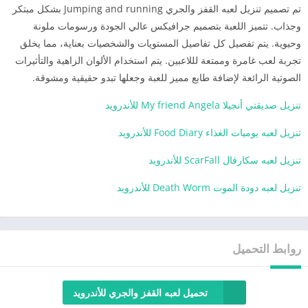
تم تصميم تنزيل لعبه القفز والجري Jumping and running بشكل مبتكر
وجذاب. تتميز اللعبة بتصميم جرافيكس عالي الجودة ورسومات ملونة
وحيوية. يتم تفصيل كل تفاصيل المستويات والشخصيات بعناية، مما يخلق
تجربة لعب غامرة وممتعة لللاعبين. يتم استخدام الألوان الزاهية والتأثيرات
الصوتية الرائعة لإضافة طابع مميز للعبة وجعلها تبدو حقيقية ومشوقة.
تنزيل صديقتي أنجيلا My friend Angela للأندرويد
تنزيل لعبه يوميات الغذاء Food Diary للأندرويد
تنزيل لعبه سكارفال ScarFall للأندرويد
تنزيل لعبه دودة الموت Death Worm للأندرويد
روابط التحميل
تحميل لعبه القفز والجري للأندرويد