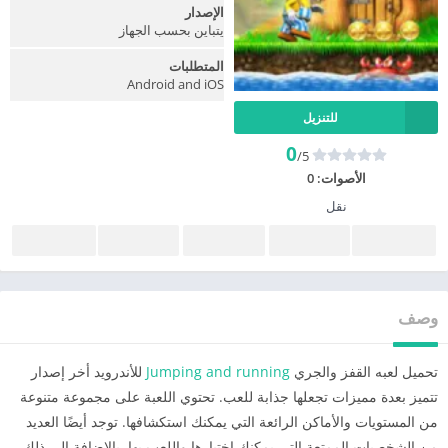
الإصدار
يتباين بحسب الجهاز
المتطلبات
Android and iOS
للتنزيل
0
/5
الأصوات:
0
نقل
وصف
تحميل لعبه القفز والجري
Jumping and running
للأندرويد أخر إصدار
تتميز بعدة مميزات تجعلها جذابة للعب. تحتوي اللعبة على مجموعة متنوعة
من المستويات والأماكن الرائعة التي يمكنك استكشافها. توجد أيضًا العديد
من الشخصيات الممتعة التي يمكنك اختيارها واللعب بها. بالإضافة إلى ذلك،