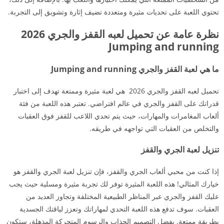
تحتوي اللعبة على تحديات مثيرة ومتعددة تضيف إثارة وتشويق إلى التجربة.
نظرة عامة عن تحميل لعبه القفز والجري 2026
Jumping and running
ما هي لعبة القفز والجري Jumping and running
تحميل لعبه القفز والجري 2026 هي لعبة مثيرة وممتعة تهدف إلى اختبار
قدراتك على القفز والجري في عالم افتراضي. تعتبر هذه اللعبة من فئة
ألعاب المغامرات والمهارات، حيث يتم تحدي اللاعب للقفز فوق العقبات
والتخلص من العقبات التي تواجهه في طريقه.
تنزيل لعبة الجري والقفز
إذا كنت من محبي ألعاب الجري والقفز، فإن تنزيل لعبة الجري والقفز هو
خيارك المثالي! هذه اللعبة المثيرة توفر لك تجربة مثيرة ومسلية حيث يجب
عليك القفز والجري عبر المناظر الطبيعية المختلفة وتجاوز العديد من
العقبات. سوف تدفع هذه اللعبة التحدي لمهاراتك وتعزز لياقتك الجسدية
بطريقة ممتعة. بفضل التصميم الجذاب والرسوم المتحركة المذهلة، ستكون