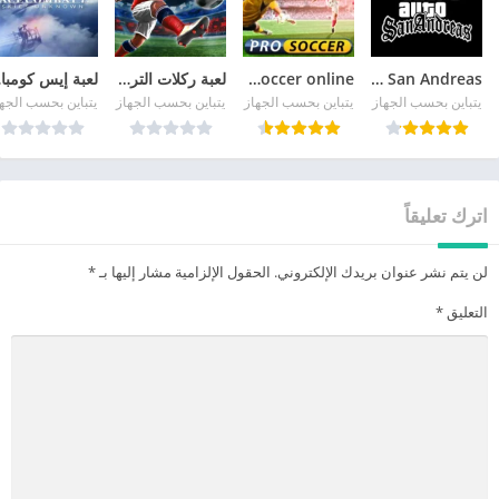
GTA San Andreas
pro soccer online مهكرة
لعبة ركلات الترجيح
لع
يتباين بحسب الجهاز
يتباين بحسب الجهاز
يتباين بحسب الجهاز
يتباين بحسب الجه
اترك تعليقاً
لن يتم نشر عنوان بريدك الإلكتروني.
الحقول الإلزامية مشار إليها بـ
*
التعليق
*