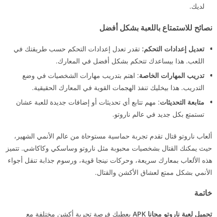
لديك.
نصائح للاستمتاع باللعبة بشكل أفضل
تعديل إعدادات التحكم:
تقدر تعدل إعدادات التحكم حسب طريقتك في
اللعب. هذا بيساعدك تتحكم بشكل أفضل في المعارك.
تدريب المهارات الخاصة
: اهتم بتدريب مهارات الشخصيات في وضع
التدريب. هذا بيخليك تنفذ الهجمات القوية في المعارك الحقيقية.
متابعة التحديثات
: مهم تتابع أي تحديثات أو إضافات جديدة للعبة عشان
تستمتع بكل جديد في عالم ناروتو.
ألعاب ناروتو قتال تقدم تجربة حماسية مستوحاة من عالم الأنمي الشهير،
حيث يمكنك القتال بشخصيات محبوبة مثل ناروتو وساسكي وكاكاشي. تتميز
هذه الألعاب بمعارك سريعة، وحركات نينجا قوية، ورسوم جذابة تنقل أجواء
الأنمي بشكل ممتع لعشاق الأكشن والقتال.
خاتمة
تحميل لعبة ناروتو مجانا APK
يعطيك فرصة تجربة أكشن مختلفة مع