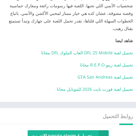
شخصيات الأنمي اللي تحبها. اللعبة فيها رسومات رائعة ومعارك حماسية
وقصة مشوقة، عشان كده هي خيار ممتاز لمحبي الأكشن والأنمي. باتباع
الخطوات السهلة اللي قلناها، تقدر تحمل اللعبة على جهازك وتبدأ تستمتع
بقتال رهيب.
شاهد ايضا
تحميل لعبة DFL 25 Mobile العاب الملوك DFL مجانا
تحميل لعبة ريبو R.E.P.O مجانا
تحميل لعبة GTA San Andreas
تحميل لعبة فورت نايت 2026 للموبايل مجانا
روابط التحميل
تحميل naruto storm 4 للاندرويد