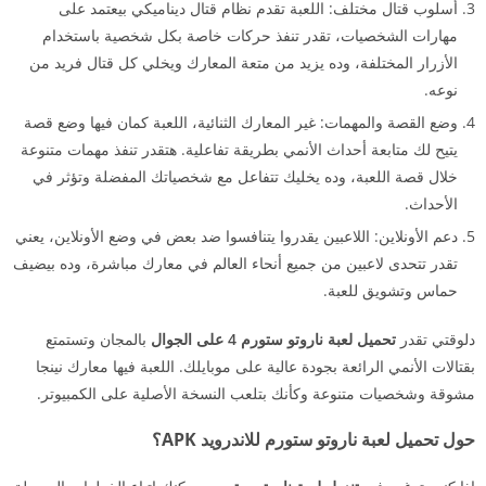
أسلوب قتال مختلف: اللعبة تقدم نظام قتال ديناميكي بيعتمد على
مهارات الشخصيات، تقدر تنفذ حركات خاصة بكل شخصية باستخدام
الأزرار المختلفة، وده يزيد من متعة المعارك ويخلي كل قتال فريد من
نوعه.
وضع القصة والمهمات: غير المعارك الثنائية، اللعبة كمان فيها وضع قصة
يتيح لك متابعة أحداث الأنمي بطريقة تفاعلية. هتقدر تنفذ مهمات متنوعة
خلال قصة اللعبة، وده يخليك تتفاعل مع شخصياتك المفضلة وتؤثر في
الأحداث.
دعم الأونلاين: اللاعبين يقدروا يتنافسوا ضد بعض في وضع الأونلاين، يعني
تقدر تتحدى لاعبين من جميع أنحاء العالم في معارك مباشرة، وده بيضيف
حماس وتشويق للعبة.
دلوقتي تقدر
تحميل لعبة ناروتو ستورم 4 على الجوال
بالمجان وتستمتع
بقتالات الأنمي الرائعة بجودة عالية على موبايلك. اللعبة فيها معارك نينجا
مشوقة وشخصيات متنوعة وكأنك بتلعب النسخة الأصلية على الكمبيوتر.
حول تحميل لعبة ناروتو ستورم للاندرويد APK؟