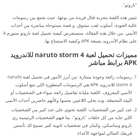
“ناروتو”.
تتميز هذه اللعبة بتجربة قتال فريدة من نوعها، حيث تجمع بين رسومات
عالية الجودة، أسلوب لعب مشوق، و قصة مستوحاة مباشرة من أحداث
الأنمي. من خلال هذه المقالة، سنستعرض كيفية تحميل لعبة ناروتو ستورم 4
على نظام الأندرويد بصيغة APK وكيفية الاستمتاع بها.
مميزات تحميل لعبة naruto storm 4 للاندرويد
APK برابط مباشر
رسومات رائعة وجودة ممتازة: من أبرز الأمور في تحميل لعبة naruto
storm 4 للاندرويد APK هي الرسومات المتطورة اللي تتبع أسلوب
الأنمي المعروف. اللعبة مليانة تفاصيل رائعة سواء في الشخصيات أو
البيئة المحيطة، وده يخلي اللاعبين يحسوا وكأنهم حاضرين أحداث الأنمي.
عدد كبير من الشخصيات: اللعبة تحتوي على عدد كبير من الشخصيات
اللي جايه من كل حلقات “ناروتو”، بما فيهم الشخصيات الرئيسية زي
ناروتو وساسكي، وكمان في شخصيات ثانوية كتير تسمح لك تأسس
فريقك المثالي لمواجهة الأعداء.