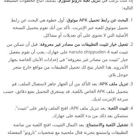
إذا كنت ترغب في
تنزيل لعبة ناروتو ستورم
، يمكنك اتباع الخطوات البسيطة
التالية:
البحث عن رابط تحميل APK موثوق
: أول خطوة هي البحث عن رابط
تحميل موثوق للعبة عبر الإنترنت. تأكد من أنك تقوم بتحميل النسخة
الأصلية التي لا تحتوي على أي تعديلات أو مشاكل.
تفعيل خيار تثبيت التطبيقات من مصادر غير معروفة
: قبل أن تتمكن من
تثبيت لعبة naruto shippuden 4 على جهازك، يجب أن تقوم بتفعيل
خيار “تثبيت من مصادر غير معروفة” في إعدادات الأمان الخاصة بجهاز
الأندرويد. هذا الخيار يتيح لك تحميل التطبيقات من مواقع خارج متجر
جوجل بلاي.
تنزيل ملف APK
: بعد التأكد من أن الجهاز جاهز لاستقبال الملف، قم
بتحميل ملف APK الخاص باللعبة. قد يستغرق التحميل بضع دقائق، حسب
سرعة الإنترنت لديك.
تثبيت اللعبة
: بعد تنزيل ملف APK، افتح الملف وانقر على “تثبيت”.
ستتمكن بعد ذلك من بدء اللعبة على جهازك.
تشغيل اللعبة والاستمتاع
: بعد اكتمال التثبيت، افتح اللعبة من شاشة
التطبيقات واستمتع بتجربة قتال ملحمية مع شخصيات “ناروتو” المفضلة