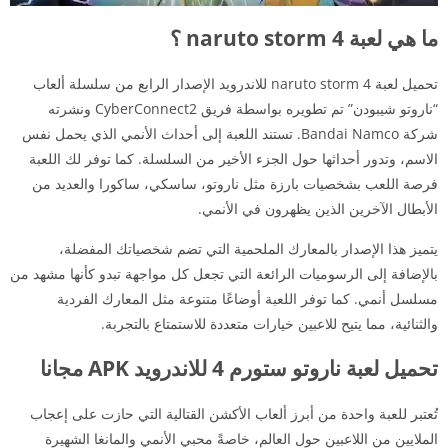
ما هي لعبة naruto storm 4 ؟
تحميل لعبة naruto storm 4 للاندرويد الإصدار الرابع من سلسلة ألعاب
“ناروتو شيبودن” تم تطويره بواسطة فريق CyberConnect2 ونشرته
شركة Bandai Namco. تستند اللعبة إلى أحداث الأنمي الذي يحمل نفس
الاسم، وتدور أحداثها حول الجزء الأخير من السلسلة. كما توفر لك اللعبة
فرصة اللعب بشخصيات بارزة مثل ناروتو، ساسكي، ساكورا والعديد من
الأبطال الآخرين الذين يظهرون في الأنمي.
يتميز هذا الإصدار بالمعارك الملحمية التي تضم شخصياتك المفضلة،
بالإضافة إلى الرسوميات الرائعة التي تجعل كل مواجهة تبدو كأنها مشهد من
مسلسل أنمي. كما توفر اللعبة أوضاعًا متنوعة مثل المعارك الفردية
والثنائية، مما يتيح للاعبين خيارات متعددة للاستمتاع بالتجربة.
تحميل لعبة ناروتو ستورم 4 للاندرويد APK مجانا
تُعتبر للعبة واحدة من أبرز ألعاب الأكشن القتالية التي حازت على إعجاب
الملايين من اللاعبين حول العالم، خاصةً محبي الأنمي والمانغا الشهيرة