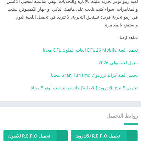
لعبة ريبو توفر تجربة مليئة بالإثارة والتحديات، وهي مناسبة لمحبي الأكشن
والمغامرات. سواء كنت تلعب على هاتفك الذكي أو جهاز الكمبيوتر، ستجد
في ريبو تجربة فريدة تستحق التجربة. لا تتردد في تحميل اللعبة اليوم
واستمتع بالمغامرة
شاهد ايضا
تحميل لعبة DFL 26 Mobile العاب الملوك DFL مجانا
تنزيل لعبة بولي 2026
تحميل لعبة قراند ترزمو 7 Gran Turismo مجانا
تحميل gta 5 للاندرويد [الاصلية] جاتا جراند ثفت أوتو 5 مجانا
روابط التحميل
تحميل R.E.P.O للاندرويد
تحميل R.E.P.O للايفون