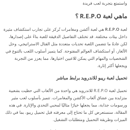
واستمتع بتجربة لعب فريدة
ماهي لعبة R.E.P.O ؟
لعبة
R.E.P.O
هي لعبة أكشن ومغامرات تُركز على تجارب استكشاف مثيرة
داخل بيئات مختلفة. قد تختلف التفاصيل الدقيقة للعبة بناءً على إصدارها،
لكن عادةً ما تتضمن اللعبة تحديات متعددة مثل القتال الاستراتيجي، وحل
الألغاز، أو استكشاف العوالم المفتوحة. كما يتميز أسلوب اللعب بالتنوع في
الشخصيات والمهام التي يمكن للاعبين اختيارها، مما يعزز من التجربة
ويجعلها أكثر إثارة.
تحميل لعبة ريبو للاندرويد برابط مباشر
تحميل لعبة R.E.P.O للاندرويد هي واحدة من الألعاب التي حظيت بشعبية
متزايدة بين عشاق ألعاب الأكشن والمغامرات. تتميز بأسلوب لعب مثير
ورسومات جذابة، مما يجعلها خيارًا مثاليًا لمحبي التحدي والإثارة. في هذه
المقالة، سنستعرض كل ما تحتاج إلى معرفته قبل تحميل ريبو، بما في ذلك
الميزات وطريقة التحميل ومتطلبات التشغيل.