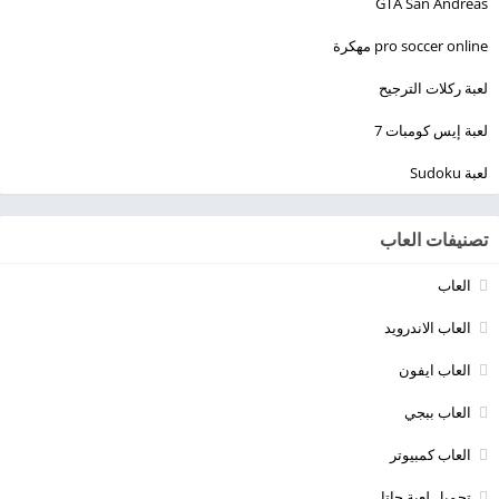
GTA San Andreas
pro soccer online مهكرة
لعبة ركلات الترجيح
لعبة إيس كومبات 7
لعبة Sudoku
تصنيفات العاب
العاب
العاب الاندرويد
العاب ايفون
العاب ببجي
العاب كمبيوتر
تحميل لعبة جاتا