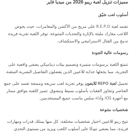
مميزات تنزيل لعبة ريبو 2026 من ميديا فاير
أسلوب لعب شيّق
تعتمد لعبة R.E.P.O على مزيج من الأكشن والمغامرات، حيث يخوض
اللاعب معارك مليئة بالإثارة والتحديات المتنوعة. توفر اللعبة تجربة فريدة
تدمج بين القتال الاستراتيجي والاستكشاف.
رسومات عالية الجودة
تتمتع اللعبة برسومات متميزة وتصميم بيئات ديناميكي يضفي واقعية على
التجربة، مما يجعلها جذابة للاعبين الذين يفضلون التفاصيل البصرية المتقنة.
تحميل
لعبة REPO للايفون
يوفر تجربة لعب سريعة وممتعة تعتمد على جمع
العناصر وتجاوز العقبات بأسلوب بسيط ومشوق. تتميز اللعبة بتوافق ممتاز
مع أجهزة iOS وأداء سلس يناسب جميع المستخدمين.
شخصيات متنوعة
تتيح ريبو للاعبين اختيار شخصيات مختلفة، كل منها يمتلك قدرات ومهارات
فريدة، مما يضفي تنوعًا على أسلوب اللعب ويزيد من مستوى التحدي.