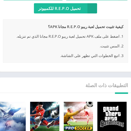
تحميل R.E.P.O للكمبيوتر
كيفية تثبيت تحميل لعبة ريبو R.E.P.O مجانا APK؟
1. اضغط على ملف APK تحميل لعبة ريبو R.E.P.O مجانا الذي تم تنزيله.
2. المس تثبيت.
3. اتبع الخطوات التي تظهر على الشاشة.
التطبيقات ذات الصلة