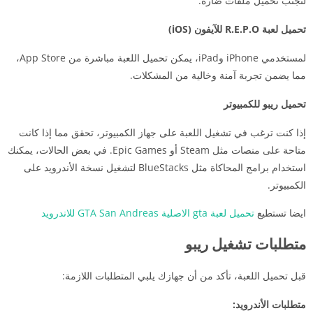
لتجنب تحميل ملفات ضارة.
تحميل لعبة R.E.P.O للآيفون (iOS)
لمستخدمي iPhone وiPad، يمكن تحميل اللعبة مباشرة من App Store،
مما يضمن تجربة آمنة وخالية من المشكلات.
تحميل ريبو للكمبيوتر
إذا كنت ترغب في تشغيل اللعبة على جهاز الكمبيوتر، تحقق مما إذا كانت
متاحة على منصات مثل Steam أو Epic Games. في بعض الحالات، يمكنك
استخدام برامج المحاكاة مثل BlueStacks لتشغيل نسخة الأندرويد على
الكمبيوتر.
ايضا تستطيع
تحميل لعبة gta الاصلية GTA San Andreas للاندرويد
متطلبات تشغيل ريبو
قبل تحميل اللعبة، تأكد من أن جهازك يلبي المتطلبات اللازمة:
متطلبات الأندرويد: