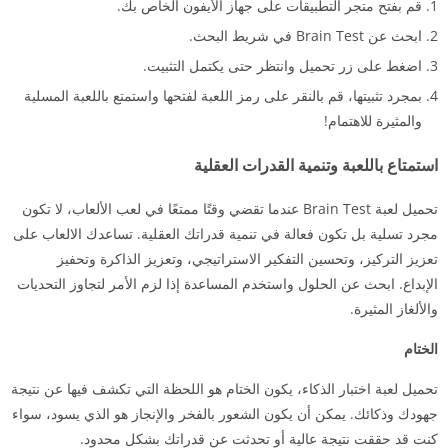
قم بفتح متجر التطبيقات على جهاز الأيفون الخاص بك.
ابحث عن Brain Test في شريط البحث.
اضغط على زر تحميل وانتظر حتى يكتمل التثبيت.
بمجرد تثبيتها، قم بالنقر على رمز اللعبة لفتحها واستمتع باللعبة المسلية
والمثيرة للاهتمام!
استمتاع باللعبة وتنمية القدرات العقلية
تحميل لعبة Brain Test عندما تقضي وقتًا ممتعًا في لعب الألعاب، لا تكون
مجرد تسلية بل تكون فعالة في تنمية قدراتك العقلية. تساعدك الالعاب على
تعزيز التركيز، وتحسين التفكير الاستراتيجي، وتعزيز الذاكرة وتحفيز
الإبداع. ابحث عن الحلول واستخدم المساعدة إذا لزم الأمر لتجاوز التحديات
والألغاز المثيرة.
الختام
تحميل لعبة اختبار الذكاء، يكون الختام هو اللحظة التي تكشف فيها عن نتيجة
جهودك وذكائك. يمكن أن يكون الشعور بالفخر والإنجاز هو الذي يسود، سواء
كنت قد حققت نتيجة عالية أو تحدثت عن قدراتك بشكل محدود.