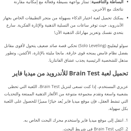
البساطة والتنافسية:
تمتاز بواجهة بسيطة وفعالة مع إمكانية مقارنة
نتائجك مع الآخرين.
يمكنك تحميل لعبة اختبار الذكاء بسهولة من متجر التطبيقات الخاص بجهاز
الأندرويد، حيث توفر ساعات من التسلية الذهنية والإثارة الفكرية. سارع
بتحدي نفسك وتعزيز مهاراتك الذهنية الآن!
سولو ليفلينج (Solo Leveling) تحكي قصة صائد ضعيف يتحول لأقوى مقاتل
بفضل نظام غامض يمنحه قوى خارقة. مانجا مليئة بالإثارة، الأكشن، وتطور
مذهل للشخصية الرئيسية يجذب عشاق الفانتازيا.
تحميل لعبة Brain Test للأندرويد من ميديا فاير
عزيزي المستخدم، إذا كنت تسعى لتنزيل Brain Test، اللعبة التي تحظى
بشعبية واسعة وتقدم مجموعة متنوعة من الألغاز الذهنية الممتعة والتحديات
التي تنشط العقل، فإن موقع ميديا فاير يُعد خيارًا مميزًا للحصول على اللعبة
بكل سهولة.
انتقل إلى موقع ميديا فاير واستخدم محرك البحث الخاص به.
اكتب Brain Test في شريط البحث.