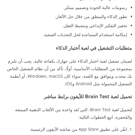
رسومات عالية الجودة وتصميم مبتكر.
تطور الذكاء والمنطق من خلال حل الألغاز.
تحفيز التفكير الإبداعي وتنشيط العقل.
إمكانية استخدام المساعدة لحل التحديات الصعبة.
متطلبات التشغيل في لعبة أختبار الذكاء
لضمان تشغيل لعبة اختبار الذكاء على جهازك بكفاءة عالية، يجب أن تلتزم
بمجموعة من المتطلبات الأساسية. أولًا، تأكد من أن نظام التشغيل الخاص
بك محدث ويتوافق مع اللعبة، سواء كان Windows، macOS، أو أنظمة
التشغيل المحمولة مثل Android وiOS.
تحميل لعبة Brain Test للأيفون برابط مباشر
لتحميل لعبة Brain Test، التي تُعد واحدة من الألعاب الذهنية الممتعة
والمُحفزة، اتبِع الخطوات التالية:
انقُر على تطبيق App Store من شاشة الأيفون الرئيسية.