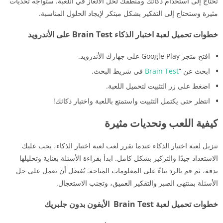
تحتاج إلى استخدام ذكائك ومنطقك لحل الألغاز في اللعبة. ستواجه تحديات
مثيرة وستحتاج إلى التفكير بشكل مبتكر لإيجاد الحلول المناسبة.
خطوات تحميل لعبة اختبار الذكاء Brain Test على الأندرويد
افتح متجر Google Play على جهازك الأندرويد.
ابحث عن “
Brain Test
في شريط البحث.
اضغط على زر التثبيت لتحميل اللعبة.
انتظر حتى يكتمل التثبيت واستمتع باللعبة واختبار ذكائك!
كيفية اللعب وتحديات مثيرة
تنزيل لعبة اختبار الذكاء عندما تقرر لعب لعبة اختبار الذكاء، يجب عليك
الاستعداد جيدًا والتركيز بشكل كامل. ابدأ بقراءة الأسئلة بعناية وتحليلها
بدقة، ثم قم بالرد بناءً على المعلومات المتاحة. يُفضل أن تعمل على حل
الأسئلة بمنتهى الصبر والتفكير العميق، وتجنب الاستعجال.
خطوات تحميل لعبة Brain Test الأيفون بدون جلبريك