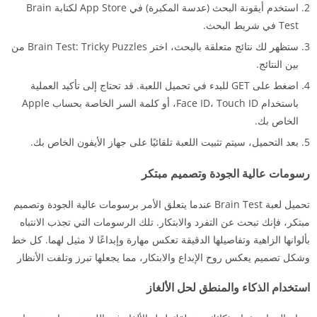
استخدم أيقونة البحث (عدسة المكبرة) في App Store لكتابة Brain
Test في شريط البحث.
ستظهر لك نتائج متعلقة بالبحث، اختر Brain Test: Tricky Puzzles من
بين النتائج.
اضغط على GET للبدء في تحميل اللعبة. قد تحتاج إلى تأكيد العملية
باستخدام Face ID، Touch ID، أو كلمة السر الخاصة بحساب Apple
الخاص بك.
بعد التحميل، سيتم تثبيت اللعبة تلقائيًا على جهاز الأيفون الخاص بك.
رسومات عالية الجودة وتصميم مبتكر
تحميل لعبة Brain Test عندما يتعلق الأمر برسومات عالية الجودة وتصميم
مبتكر، فإنك تبحث عن التفرد والابتكار. تلك الرسومات التي تجذب الانتباه
بألوانها الزاهية وتفاصيلها الدقيقة تعكس مهارة وإبداعًا لا مثيل لهما. كل خط
وشكل تصميم يعكس روح الإبداع والابتكار، مما يجعلها تبرز وتلفت الأنظار
استخدام الذكاء والمنطق لحل الألغاز