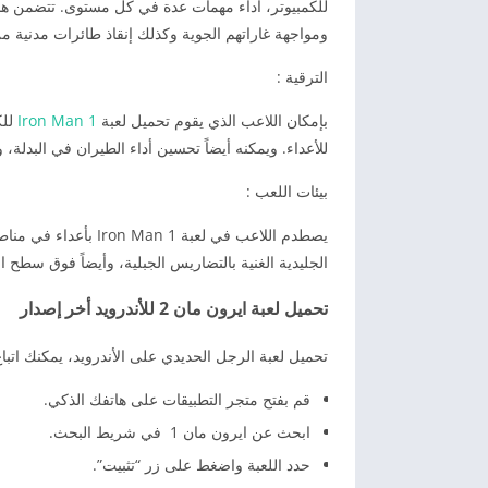
للكمبيوتر، أداء مهمات عدة في كل مستوى. تتضمن هذ
ومواجهة غاراتهم الجوية وكذلك إنقاذ طائرات مدنية 
الترقية :
بإمكان اللاعب الذي يقوم تحميل لعبة
Iron Man 1
للك
للأعداء. ويمكنه أيضاً تحسين أداء الطيران في البدلة،
بيئات اللعب :
يصطدم اللاعب في لعبة
الجليدية الغنية بالتضاريس الجبلية، وأيضاً فوق سطح ا
تحميل لعبة ايرون مان 2 للأندرويد أخر إصدار
تحميل لعبة الرجل الحديدي على الأندرويد، يمكنك اتباع
قم بفتح متجر التطبيقات على هاتفك الذكي.
ابحث عن ايرون مان 1 في شريط البحث.
حدد اللعبة واضغط على زر “تثبيت”.