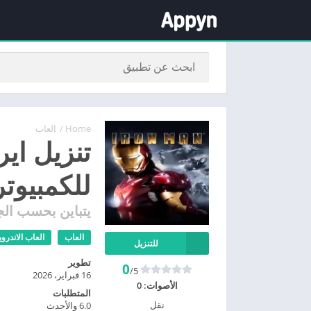
Home
/
العاب
للكمبيوتر
يتباين بحسب الج
العاب
العاب الاندروي
للتنزيل
تطوير
0
/5
16 فبراير، 2026
الأصوات:
0
المتطلبات
نقل
6.0 والأحدث