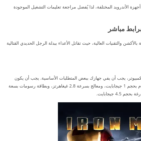
أجهزة الأندرويد المختلفة، لذا يُفضل مراجعة تعليمات التشغيل الموجودة
بالأكشن والتقنيات العالية، حيث تقاتل الأعداء ببدلة الرجل الحديدي القتالية
مبيوتر، يجب أن يفي جهازك ببعض المتطلبات الأساسية. يجب أن يكون
لديك نظام تشغيل ويندوز XP أو فيستا أو 7، وذاكرة رام بحجم 1 جيجابايت، ومعالج بسرعة 2.8 غيغاهرتز، وبطاقة رسومات بسعة