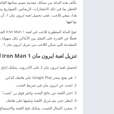
تتألف هذه البدلة من سبائك معدنية تتسم بمتانتها ال
الخطر بما في ذلك الانفجارات، الرصاص، الصواريخ وغي
هذا، ين
يواجهها.
تتيح ال
فضلًا عن القدرة على التنقل بين الأماكن بكل سهولة و
المتقدمة التي تمكن اللاعب من تنزيل ايرون مان 1.
تنزيل لعبة ايرون مان 1 Iron Man للأندرويد
لتحميل لعبة ايرون مان 2 على الأندرويد، يمكنك اتباع الخطوات التالية:
قم بفتح متجر Google Play على هاتفك الذكي.
ابحث عن ايرون مان في شريط البحث.
اختر اللعبة من نتائج البحث وانقر فوق زر “تثبيت”.
انتظر حتى يتم تنزيل اللعبة وتثبيتها على هاتفك.
بمجرد اكتمال التثبيت، يمكنك فتح اللعبة والاستمتاع