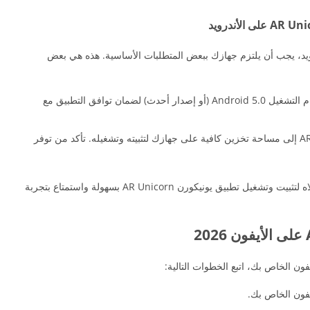
AR Unicor على جهاز الأندرويد، يجب أن يلتزم جهازك ببعض المتطلبات الأساسية. هذه هي بعض
نظام التشغيل: يجب أن يكون لديك جهاز يعمل بنظام التشغيل Android 5.0 (أو إصدار أحدث) لضمان توافق التطبيق مع
مساحة التخزين: تحتاج تطبيق يونيكورن AR Unicorn إلى مساحة تخزين كافية على جهازك لتثبيته وتشغيله. تأكد من توفر
قم باتباع هذه الخطوات وتلبية المتطلبات المذكورة أعلاه لتثبيت وتشغيل تطبيق يونيكورن AR Unicorn بسهولة واستمتاع بتجربة