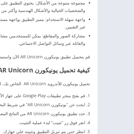
مجموعة متنوعة من الأشكال: يحتوي التطبيق على م
والشخصيات الخيالية والأشكال الهندسية وأكثر من 
واجهة سهلة الاستخدام: يتميز التطبيق بواجهة مست
غير التقنيين.
مشاركة الصور والمقاطع: يمكن للمستخدمين مشاركة
والعائلة عبر وسائل التواصل الاجتماعي.
قم بتحميل تطبيق يونيكورن AR Unicorn الآن واستمتع بتجربة فريدة ومثيرة للواقع المعزز على هاتفك الذكي.
كيفية تحميل يونيكورن AR Unicorn على الأندرويد 2026
تحميل يونيكورن للأندرويد AR Unicorn الخاص بك، اتبع الخطوات التالية:
قم بفتح متجر تطبيقات Google Play على جهاز الأندرويد الخاص بك.
ابحث عن “يونيكورن AR Unicorn” في شريط البحث.
حدد تطبيق يونيكورن AR Unicorn من النتائج المعروضة.
انقر فوق زر “تثبيت” لبدء عملية التثبيت.
انتظر حتى يتم تنزيل التطبيق وتثبيته على جهازك.