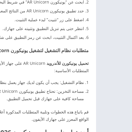
ابحث عن “يونيكورن AR Unicorn” في شريط البحث.
حدد تطبيق يونيكورن AR Unicorn من النتائج المعروضة.
اضغط على زر “تثبيت” لبدء عملية التثبيت.
انتظر حتى يتم تنزيل التطبيق وتثبيته على جهازك.
بعد اكتمال التثبيت، ابحث عن رمز التطبيق على شاشة جه
متطلبات نظام التشغيل لتشغيل يونيكورن AR Unicorn على الأيفون
تحميل يونيكورن للأندرويد
AR Unicorn على
المتطلبات الأساسية:
نظام التشغيل: يجب أن يكون لديك جهاز يعمل بنظام التشغيل iOS 12.0 (أو إصدار أحدث) لضمان تواف
مساحة كافية على جهازك قبل تحميل التطبيق.
الواقع المعزز على جهازك الأيفون.