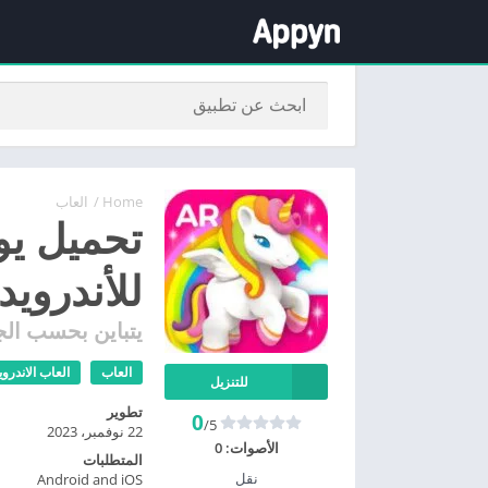
Home
/
العاب
للأندرويد
يتباين بحسب الج
العاب
العاب الاندروي
للتنزيل
تطوير
0
/5
22 نوفمبر، 2023
الأصوات:
0
المتطلبات
نقل
Android and iOS