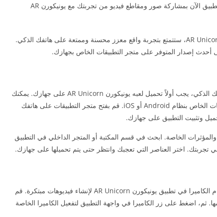
تكامل مع وسائل التواصل الاجتماعي: يسمح لك التطبيق الآن بمشاركة صور ومقاطع فيديو من تجربتك مع يونيكورن AR
باستخدام آخر إصدار من تحميل يونيكورن للأندرويد AR Unicorn، ستتمتع بتجربة واقع معزز محسنة وممتعة على هاتفك الذكي.
ى أحدث إصدار المتوفر على متجر التطبيقات الخاص بجهازك.
للاستمتاع بتجربة واقع معزز ممتعة ومبتكرة على هاتفك الذكي، يجب أولاً تحميل لعبه يونيكورن AR Unicorn على جهازك. يمكنك
العثور على آخر إصدار من التطبيق على متجر التطبيقات الخاص بنظام Android أو iOS. قم بفتح متجر التطبيقات على هاتفك
والمؤثرات الخاصة. ابحث في قسم المكتبة أو المتجر الداخلي في التطبيق
تجربتك. اختر العناصر التي تعجبك وانتظر حتى يتم تحميلها على جهازك.
تحميل يونيكورن للأندرويد 2026 ، يمكنك الآن استخدام الكاميرا في تطبيق يونيكورن AR Unicorn لإنشاء فيديوهات مبتكرة. قم
. ثم، اضغط على زر الكاميرا في واجهة التطبيق لتفعيل الكاميرا الخاصة