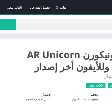
العاب
تحميل لعبة جاتا
العاب ببجي
العاب الاندرويد
العاب ايفون
العاب كمبيوتر
تحميل يونيكورن AR Unicorn
 وللأيفون أخر إصدار
هاز
د
العاب ايفون
بحجم
الإصدار
يتباين بحسب الجهاز
يتباين بحسب الجهاز