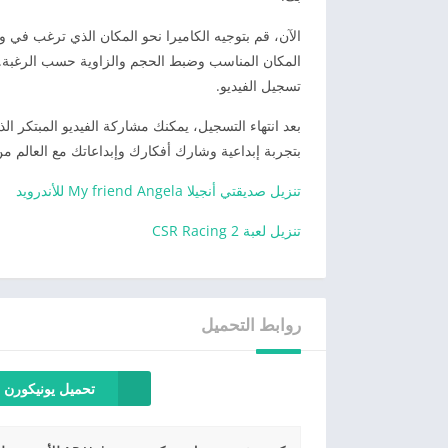
الآن، قم بتوجيه الكاميرا نحو المكان الذي ترغب في
المكان المناسب وضبط الحجم والزاوية حسب الرغبة.
تسجيل الفيديو.
بعد انتهاء التسجيل، يمكنك مشاركة الفيديو المبتكر 
بتجربة إبداعية وشارك أفكارك وإبداعاتك مع العالم من خلال ت
تنزيل صديقتي أنجيلا My friend Angela للأندرويد
تنزيل لعبة CSR Racing 2
روابط التحميل
تحميل يونيكورن ل