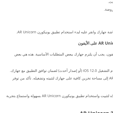
ازك وانقر عليه لبدء استخدام تطبيق يونيكورن AR Unicorn.
 جهاز الأيفون، يجب أن يلتزم جهازك ببعض المتطلبات الأساسية. هذه هي بعض
ق التطبيق مع جهازك.
مساحة التخزين: تحتاج تطبيق يونيكورن AR Unicorn إلى مساحة تخزين كافية على جهازك لتثبيته وتشغيله. تأكد من توفر
قم باتباع هذه الخطوات وتلبية المتطلبات المذكورة أعلاه لتثبيت واستخدام تطبيق يونيكورن AR Unicorn بسهولة واستمتاع بتجربة