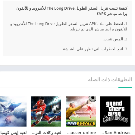
كيفية تثبيت تنزيل السفر الطويل The Long Drive للأندرويد و للأيفون
برابط مباشر APK؟
1. اضغط على ملف APK تنزيل السفر الطويل The Long Drive للأندرويد و
للأيفون برابط مباشر الذي تم تنزيله.
2. المس تثبيت.
3. اتبع الخطوات التي تظهر على الشاشة.
التطبيقات ذات الصلة
GTA San Andreas
pro soccer online مهكرة
لعبة ركلات الترجيح
لع