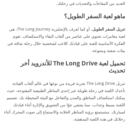
العديد من المفاجآت والتحديات في رحلتك.
ماهو لعبة السفر الطويل؟
تنزيل السفر الطويل
، أو كما تُعرف بالإنجليزية The Long Journey، هي
لعبة مغامرات تحتوي على عناصر من ألعاب البقاء والاستكشاف. تقوم
الفكرة الأساسية للعبة على قيادتك كلاعب لشخصية خلال رحلة شاقة في
بيئات صعبة ومتنوعة.
تحميل لعبة The Long Drive للأندرويد أخر
تحديث
تنزبل The Long Drive تجربة فريدة من نوعها في عالم ألعاب القيادة.
تأخذك اللعبة في رحلة طويلة عبر إحدى المناظر الطبيعية المفتوحة، حيث
يمكنك استكشاف المناطق والمدن والتفاعل مع البيئة المحيطة بك. تصميم
اللعبة بسيط وجذاب، مما يضفي جوًا من التشويق والإثارة أثناء قيادتك
لسيارتك. ستستمتع برؤية المناظر الخلابة والاستماع إلى صوت المحرك أثناء
رحلاتك في هذه اللعبة المدهشة.