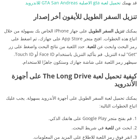
قد يهمك
تحميل لعبة gta الاصلية GTA San Andreas للاندرويد
تنزيل السفر الطويل للأيفون أخر إصدار
يمكنك
تنزيل السفر الطويل
على جهاز iPhone الخاص بك بسهولة من خلال
اتباع هذه الخطوات. افتح متجر App Store على جهازك، ثم اضغط على
رمز البحث وابحث عن
للعبة
. حدد اللعبة من نتائج البحث واضغط على زر
“Get” لبدء التنزيل. قم بتأكيد التنزيل باستخدام Face ID أو Touch ID.
سيظهر رمز اللعبة على شاشة جهازك وستكون جاهزًا للاستخدام.
كيفية تحميل لعبة The Long Drive على أجهزة
الأندرويد
يمكنك تحميل لعبة السفر الطويل على أجهزة الأندرويد بسهولة. يجب عليك
اتباع الخطوات التالية:
قم بفتح متجر Google Play على هاتفك الذكي.
ابحث عن
للعبة
في شريط البحث.
انقر فوق رمز اللعبة للاطلاع على المزيد من المعلومات.