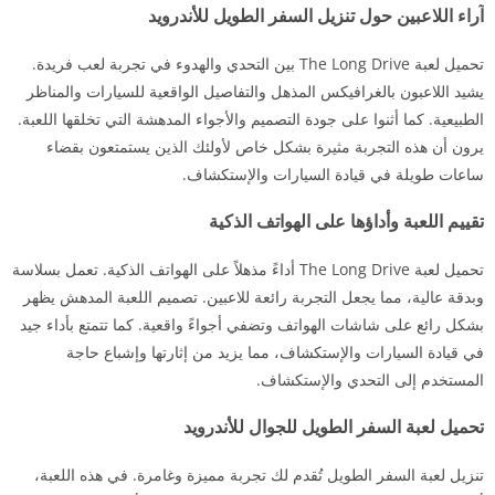
آراء اللاعبين حول تنزيل السفر الطويل للأندرويد
تحميل لعبة The Long Drive بين التحدي والهدوء في تجربة لعب فريدة.
يشيد اللاعبون بالغرافيكس المذهل والتفاصيل الواقعية للسيارات والمناظر
الطبيعية. كما أثنوا على جودة التصميم والأجواء المدهشة التي تخلقها اللعبة.
يرون أن هذه التجربة مثيرة بشكل خاص لأولئك الذين يستمتعون بقضاء
ساعات طويلة في قيادة السيارات والإستكشاف.
تقييم اللعبة وأداؤها على الهواتف الذكية
تحميل لعبة The Long Drive أداءً مذهلاً على الهواتف الذكية. تعمل بسلاسة
وبدقة عالية، مما يجعل التجربة رائعة للاعبين. تصميم اللعبة المدهش يظهر
بشكل رائع على شاشات الهواتف وتضفي أجواءً واقعية. كما تتمتع بأداء جيد
في قيادة السيارات والإستكشاف، مما يزيد من إثارتها وإشباع حاجة
المستخدم إلى التحدي والإستكشاف.
تحميل لعبة السفر الطويل للجوال للأندرويد
تنزيل لعبة السفر الطويل تُقدم لك تجربة مميزة وغامرة. في هذه اللعبة،