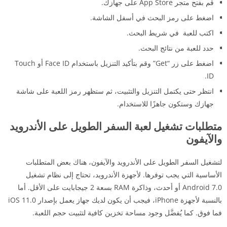
قم بفتح متجر App Store على جهازك.
اضغط على رمز البحث في أسفل الشاشة.
اكتب للعبة في شريط البحث.
حدد للعبة من نتائج البحث.
اضغط على زر “Get” وقم بتأكيد التنزيل باستخدام Face ID أو Touch
ID.
انتظر حتى يكتمل التنزيل والتثبيت، ثم ستظهر رمز اللعبة على شاشة
جهازك وستكون جاهزًا للاستخدام.
متطلبات تشغيل لعبة السفر الطويل على الأندرويد
والآيفون
لتشغيل السفر الطويل على الأندرويد والآيفون، هناك بعض المتطلبات
الأساسية التي يجب توفرها. لأجهزة الأندرويد، تحتاج إلى نظام تشغيل
Android 7.0 أو أحدث، وذاكرة RAM بسعة 2 جيجابايت على الأقل. أما
بالنسبة لأجهزة iPhone، فيجب أن يكون لديك جهاز يعمل بإصدار iOS 11.0
فما فوق. كما يُفضَّل وجود مساحة تخزين كافية لتثبيت حجم اللعبة.