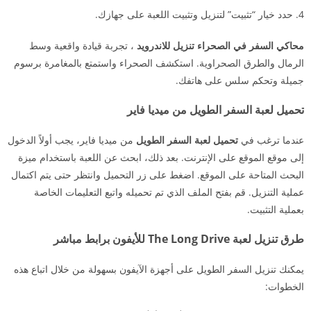
حدد خيار “تثبيت” لتنزيل وتثبيت اللعبة على جهازك.
محاكي السفر في الصحراء تنزيل للاندرويد
، تجربة قيادة واقعية وسط
الرمال والطرق الصحراوية. استكشف الصحراء واستمتع بالمغامرة برسوم
جميلة وتحكم سلس على هاتفك.
تحميل لعبة السفر الطويل من ميديا فاير
عندما ترغب في
تحميل لعبة السفر الطويل
من ميديا فاير، يجب أولاً الدخول
إلى موقع الموقع على الإنترنت. بعد ذلك، ابحث عن اللعبة باستخدام ميزة
البحث المتاحة على الموقع. اضغط على زر التحميل وانتظر حتى يتم اكتمال
عملية التنزيل. قم بفتح الملف الذي تم تحميله واتبع التعليمات الخاصة
بعملية التثبيت.
طرق تنزيل لعبة The Long Drive للأيفون برابط مباشر
يمكنك تنزيل السفر الطويل على أجهزة الآيفون بسهولة من خلال اتباع هذه
الخطوات: