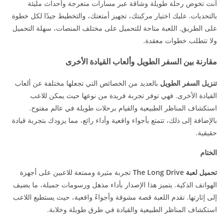
أنت تخوض رحلة طويلة وشاقة عبر مسارات متعرجة وأحداث مليئة
بالتحديات. عليك اختيار مركبتك، تجهيز أمتعتك، والتخطيط جيدًا لكل خطوة
على الطريق. اللعبة متاحة للتحميل على مختلف المنصات، سهلة التحميل
ولا تتطلب خطوات معقدة.
مقارنة بين السفر الطويل وألعاب القيادة الأخرى
تنزيل السفر الطويل
بالعديد من الخصائص التي تجعلها مختلفة عن ألعاب
القيادة الأخرى. فهي توفر تجربة فريدة من نوعها حيث يمكن للاعب
استكشاف المناظر الطبيعية والقيام برحلات طويلة في عالم مفتوح.
بالإضافة إلى ذلك، تتمتع بأجواء واقعية وأداء رائع، مما يزودك بتجربة قيادة
حقيقية.
الختام
تحميل لعبة The Long Drive
تجربة مثيرة وممتعة للاعبين على أجهزة
الهواتف الذكية. يتميز هذا الإصدار بأداء مذهل ورسومات جميلة، ما يضيف
إلى إثارتها. تقدم اللعبة قصة مشوقة وأجواءً واقعية، حيث يستطيع اللاعب
استكشاف المناظر الطبيعية والقيادة في طرق طويلة وخلابة.