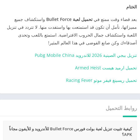
الختام
بعد قضاء وقت ممتع في
تحميل لعبة Bullet Force
واستكشاف جميع
مميزاتها، نأمل أن تكون قد استمتعت بها واستفدت منها. لا تتردد في تنزيل
اللعبة واستكشاف جمال الحروب الافتراضية. استمتع باللعب وتحدى
أصدقاءك وكن صانع الفوضى في هذا العالم المثير!
تنزيل ببجي الصينية 2026 للاندرويد Pubg Mobile China
تحميل ارميد هيست Armed Heist
تحميل ريسينغ فيفر موتو Racing Fever
روابط التحميل
كيفية تثبيت تنزيل لعبة بولت فورس Bullet Force للأندرويد و للأيفون مجاناً
APK؟