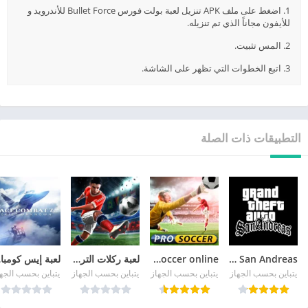
1. اضغط على ملف APK تنزيل لعبة بولت فورس Bullet Force للأندرويد و
للأيفون مجاناً الذي تم تنزيله.
2. المس تثبيت.
3. اتبع الخطوات التي تظهر على الشاشة.
التطبيقات ذات الصلة
GTA San Andreas
pro soccer online مهكرة
لعبة ركلات الترجيح
لع
يتباين بحسب الجهاز
يتباين بحسب الجهاز
يتباين بحسب الجهاز
يتباين بحسب الجه