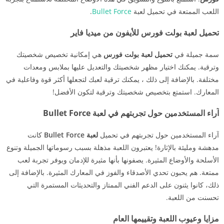
اللعب الممتعة في تحميل لعبة
Bullet Force
.
تحميل لعبة بولت فورس للأيفون من ميديا فاير
سمة جميلة في
تحميل لعبة بولت فورس
هي إمكانية تخصيص شخصيتك
وترقية. يمكنك اختيار مظهر شخصيتك والتعديل عليها بملابس ومعدات
مختلفة. بالإضافة إلى ذلك ، يمكنك ترقية لعبك لتجعلها أكثر قوة وفاعلية في
المعارك. استمتع بتخصيص شخصيتك وترقية لتكون الأفضل!
آراء المستخدمين حول تجربتهم في لعبة Bullet Force
آراء المستخدمين حول تجربتهم في تحميل
لعبة Bullet Force
كانت
مدهشة ومليئة بالإثارة! يعتبرون اللعبة مذهلة بسبب رسوماتها الجميلة وتنوع
الأسلحة والأوضاع المثيرة. يصفونها بأنها مثيرة للإدمان ويوفر تجربة لعب
ممتعة. هم يحبون تحدي الأصدقاء والفوز في المعارك المثيرة. بالإضافة إلى
ذلك، كانوا يثنون على الدعم الفني الممتاز والتحديثات المستمرة التي
تحسنت من اللعبة.
مزايا وعيوب اللعبة وتقييمها العام