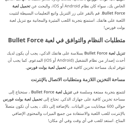
الخاص بك، سواء كان نظام Android أو iOS، والبحث عن
تحميل لعبة
Bullet Force
. قم بالنقر على زر التنزيل واتبع التعليمات البسيطة لتثبيت
اللعبة على هاتفك. استمتع بتجربة اللعب المثيرة والمجانية مع تنزيل لعبة
بولت فورس!
متطلبات النظام والتوافق في لعبة Bullet Force
تنزيل لعبة Bullet Force
بسلاسة على هاتفك الذكي، يجب أن يكون لديك
أحدث إصدار من نظام التشغيل (Android أو iOS) المدعوم. كما يجب أن
تتوفر لديك مساحة تخزين كافية في
تحميل لعبة بولت فورس
.
مساحة التخزين اللازمة ومتطلبات الاتصال بالإنترنت
لتتمتع بتجربة ممتعة وسلسة في
تنزيل لعبة Bullet Force
، ستحتاج إلى
مساحة تخزين كافية على جهازك الذكي. تحتاج إلى
تحميل لعبة بولت فورس
حوالي 600 ميجابايت من البيانات. بالإضافة إلى ذلك ، يجب أن تكون متصلاً
بالإنترنت للعب اللعبة والاستفادة من جميع الميزات والمحتوى الإضافي
المتاح. استعد للعب في أي وقت وفي أي مكان!