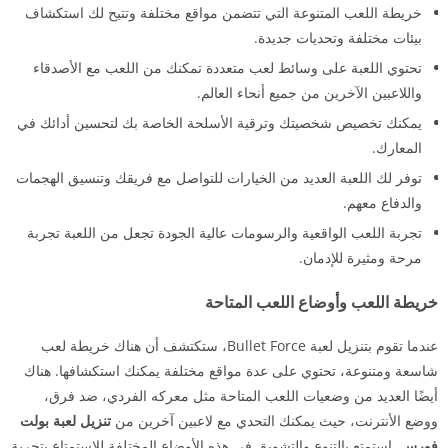
خريطة اللعب المتنوعة التي تتضمن مواقع مختلفة وتتيح لك استكشاف
بيئات مختلفة وتحديات جديدة.
تحتوي اللعبة على وسائط لعب متعددة تمكنك من اللعب مع الأصدقاء
واللاعبين الآخرين من جميع أنحاء العالم.
يمكنك تخصيص شخصيتك وترقية الأسلحة الخاصة بك لتحسين أدائك في
المعارك.
توفر لك اللعبة العديد من الخيارات للتواصل مع فريقك وتنسيق الهجمات
والدفاع معهم.
تجربة اللعب الواقعية والرسومات عالية الجودة تجعل من اللعبة تجربة
مرحة ومثيرة للإدمان.
خريطة اللعب وأوضاع اللعب المتاحة
عندما تقوم بتنزيل لعبة Bullet Force، ستكتشف أن هناك خريطة لعب
شاسعة ومتنوعة، تحتوي على عدة مواقع مختلفة يمكنك استكشافها. هناك
أيضًا العديد من وضعيات اللعب المتاحة مثل معركه الفردي، ضد فرق،
ووضع الأنترنت، حيث يمكنك التحدي مع لاعبين آخرين من
تنزيل لعبة بولت
فورس
. استمتع بالتنوع والتشويق في هذه الأوضاع المختلفة للاستمتاع بتجربة