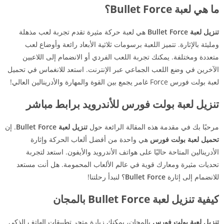
ما هي لعبة Bullet Force؟
تنزيل لعبة Bullet Force
هي لعبة حركة مثيرة تقدم تجربة لعب مذهلة
ومليئة بالإثارة. تتميز اللعبة برسومات ثلاثية الأبعاد رائعة وأوضاع لعب
متعددة ومختلفة. يمكنك تجربة اللعب الفردي أو الانضمام إلى اللاعبين
الآخرين في وضع اللعب الجماعي عبر الإنترنت. استعد للانغماس في تحميل
لعبة بولت فورس Force غامر يجمع بين القوة والمهارة والأدرينالين العالي!
تنزيل لعبة بولت فورس للأندرويد برابط مباشر
مرحبًا بك في مقدمة هذه المقالة الرائعة حول
تنزيل لعبة Bullet Force
. إن
تحميل لعبة بولت فورس
هي واحدة من أفضل ألعاب الحركة وإثارة
الأدرينالين المتاحة حاليًا على هواتف الأندرويد والأيفون. استعد لتجربة
تحديات مثيرة ومعارك قوية في عالم الألعاب المحمومة. هل أنت مستعد
للانضمام إلى إثارة
Bullet Force
؟ لنبدأ رحلتنا!
كيفية تنزيل لعبة Bullet Force بالمجان
تنزيل لعبة بولت فورس
بالمجان، يمكنك زيارة متجر تطبيقات الهاتف الذكي