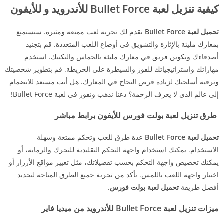
كيفية
تنزيل لعبة Bullet Force للأندرويد و للأيفون
تحميل لعبة Bullet Force
تقدم لك تجربة لعب ممتعة ومثيرة. ستستمتع
بمعارك مليئة بالإثارة والتشويق في أوضاع اللعب المتعددة. قم بتجنيد
أصدقاءك وتكوين فريق في معارك مليئة بالحماس والتكتيك. استخدم
مهاراتك واستراتيجياتك للفوز والسيطرة على الخريطة. قم بتطوير شخصيتك
وترقية أسلحتك لزيادة فرص النجاح في المعارك. هل أنت مستعد للانضمام
إلى عالم الذي لا يعرف الرحمة؟ دعنا نذهب ونفوز في لعبة Bullet Force!
طرق تنزيل لعبة بولت فورس للأيفون برابط مباشر
تحميل لعبة Bullet Force
عدة طرق للعب وتحكم ممتعة وسهلة
الاستخدام. يمكنك استخدام واجهة التحكم التقليدية للتحرك والرماية، أو
يمكنك تخصيص واجهة التحكم بحسب تفضيلاتك، مثل تغيير مواقع الأزرار أو
اختيار واجهة اللعب باللمس. تأكد من تجربة جميع الطرق المتاحة لتحديد
أفضل طريقة
تحميل لعبة بولت فورس
.
ميزات
تنزيل لعبة Bullet Force للأندرويد من ميديا فاير