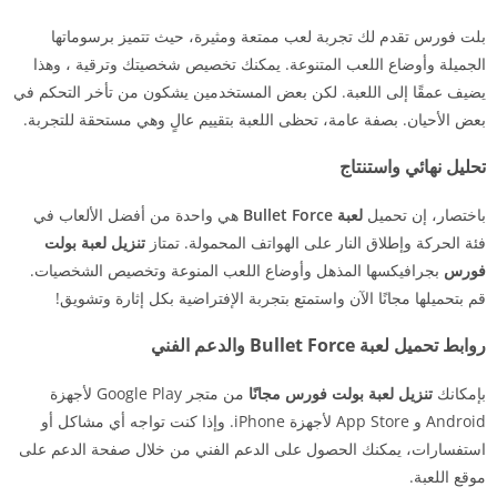
بلت فورس تقدم لك تجربة لعب ممتعة ومثيرة، حيث تتميز برسوماتها
الجميلة وأوضاع اللعب المتنوعة. يمكنك تخصيص شخصيتك وترقية ، وهذا
يضيف عمقًا إلى اللعبة. لكن بعض المستخدمين يشكون من تأخر التحكم في
بعض الأحيان. بصفة عامة، تحظى اللعبة بتقييم عالٍ وهي مستحقة للتجربة.
تحليل نهائي واستنتاج
باختصار، إن تحميل
لعبة Bullet Force
هي واحدة من أفضل الألعاب في
فئة الحركة وإطلاق النار على الهواتف المحمولة. تمتاز
تنزيل لعبة بولت
فورس
بجرافيكسها المذهل وأوضاع اللعب المنوعة وتخصيص الشخصيات.
قم بتحميلها مجانًا الآن واستمتع بتجربة الإفتراضية بكل إثارة وتشويق!
روابط تحميل لعبة Bullet Force والدعم الفني
بإمكانك
تنزيل لعبة بولت فورس مجانًا
من متجر Google Play لأجهزة
Android و App Store لأجهزة iPhone. وإذا كنت تواجه أي مشاكل أو
استفسارات، يمكنك الحصول على الدعم الفني من خلال صفحة الدعم على
موقع اللعبة.