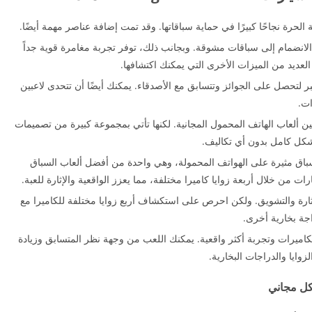
لحرة نجاحًا كبيرًا في حماية سباقاتها. وقد تمت إضافة عناصر مهمة أيضًا.
انضمام إلى سباقات مشوقة. وبجانب ذلك، توفر تجربة مغامرة قوية جداً
العديد من الميزات الأخرى التي يمكنك اكتشافها.
بر لتحصل على الجوائز وتتسابق مع الأصدقاء. يمكنك أيضًا أن تتحدى لاعبين
ات.
بين ألعاب الهاتف المحمول المجانية. لكنها تأتي بمجموعة كبيرة من تصميمات
بشكل كامل بدون أي تكاليف.
Racing For بتوفير تجربة سباق مثيرة على الهواتف المحمولة، وهي واحدة من أفضل ألعاب السباق
ات من خلال أربعة زوايا كاميرا مختلفة، مما يعزز الواقعية والإثارة للعبة.
لإثارة والتشويق. ولكن احرص على استكشاف أربع زوايا مختلفة للكاميرا مع
لكاميرات وتجربة أكثر واقعية. يمكنك اللعب من وجهة نظر المتسابق وزيادة
ايا والدراجات البخارية.