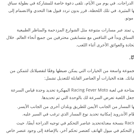
ق الدراجات. في يوم من الأيام، تلقى دعوة خاصة للمشاركة في بطولة سباق
ا المثيرة. في تلك اللحظة، قرر بدون تردد قبول هذا التحدي والانضمام إلى
موتو.
 تمتد عبر مسارات متنوعة مثل الشوارع المزدحمة والمناظر الطبيعية
السباق وبدأ في التنافس مع متسابقين محترفين من جميع أنحاء العالم. خلال
ادة والعوائق الأخرى أثناء اللعب.
ا.
موعة واسعة من الخيارات التي يمكن ضبطها وفقًا لتفضيلاتك لتتمكن من
باتك. هذه الخيارات أو العناصر القابلة للتعديل تشمل:
تستطيع من خلال تلك الإعدادات المتاحة في لعبة Racing Fever Moto المهكرة تحديد وحدة قياس السرعة
 جعل اللعبة تعرض السرعة لك بالوحدة التي تم تحديدها.
يها المسار من الجانب الأيمن للطريق وبلدان أخرى من الجانب الأيسر.
ام الأندرويد إمكانية تحديد نوع المسار الذي ترغب في السير عليه.
تستطيع بعد تحميل لعبة Racing Fever Moto بنسخة معدلةتحديد عناصر التحكم في توجيه الدراجة أيضًا، حيث
أو التحكم في ميول الهاتف كعنصر تحكم آخر، بالإضافة إلى وجود عنصر خاص