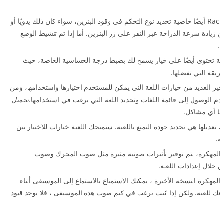
تتضمن لعبة Racing Fever Moto Mod Apk أيضًا خاصية تحديد نوع التحكم في وقود البنزين، سواء كان ذلك يدويًا أو
 زيادة سرعة الدراجة عبر النقر على زر البنزين. أما إذا تم تنشيط الوضع
ضة تحتوي أيضًا على خيار يسمح لك بضبط درجة الحساسية الخاصة، حيث
يقة التي تفضلها.
ور Racing Fever Moto Mod بتوفير العديد من خيارات اللغة التي يمكن للمستخدم اختيارها واستخدامها، ومن
دم الوصول إلى قائمة اللغات وتحديد اللغة التي يرغب في استخدامها.
تحميل
ا أي مشاكل.
تعديلها هي تحديد جودة التمتع باللعبة. ستمنحك اللعبة خيارات للاختيار بين
.
جرد تنزيل لعبة Racing Fever Moto المهكرة، يتم توفير تأثيرات صوتية مثيرة مثل صوت المحرك وصوت
خلال إعدادات اللعبة.
عد تنزيل لعبة Racing Fever Moto المهكرة النسخة الأخيرة ، يمكنك الاستمتاع بالاستماع إلى الموسيقى أثناء
 للعبة. ولكن إذا كنت ترغب في كتم صوت هذه الموسيقى ، فلا يوجد قيود