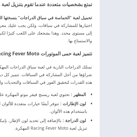
تمتع بشخصيات متعددة عندما تقوم بتنزيل لعبة Racing Fever Moto على جهاز الأندرويد.
تحميل لعبة “الحماسة في سباق الدراجات” بنسختها ال
اختيارها للمشاركة في سباقات، ولكن يجب عليك معرف
إلى مستوى محدد. وهذا يشجعك على اللعب كثيرًا لك
والاستمتاع بها.
تتميز لعبة حمى الموتورات Racing Fever Moto المهكرة بتنوع وتعدد الدراجات
تمتلك الدراجات النارية في لعبة سباق الدراجات المهك
شراؤها من أجل المشاركة في السباقات. تتميز كل دراجة
هذه القدرات لتحقيق الفوز في السباقات والتحديات وا
المظهر :
تحتوي لعبة ريسنج فيفر موتو المهكرة عل
لون الإطارات :
تتوفر أيضًا خيارات متعددة للألوا
باستخدام هذه الألوان.
لون الدراجة :
بالإضافة إلى تحديد لون الإطار، بإم
تنزيل لعبة Racing Fever Moto المهكرة.