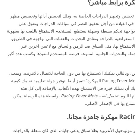
كرة برابط مباشر؟
من تحسين وتجهيز الدراجات الخاصة به، وذلك لتحسين أدائها وتخصيص مظهر
في القيادة من أجل تحقيق النصر في سباقات الدراجات وتفوق على
ميز لعبة Racing Fever Moto المهكرة بواجهة تحكم بسيطة وسهلة يستطيع المستخدم الاستمتاع باللعب بها بسهولة
 استعراضية بالدراجة وتفادي التحديات والعقبات التي تواجهه في الطريق.
ن الاستمتاع بها، مثل السباق ضد الزمن والسباق مع لاعبين آخرين عبر
Racing Fev مهكرة توفر الأنشطة والتحديات الجانبية المتنوعة فرصة للمستخدم لتنفيذها وكسب عدد أكبر
، وبالتالي يمكنك الاستمتاع بها من دون الحاجة للاتصال بالانترنت. وبمعنى
آخر، يمكنك أن تلعبها في أي وقت دون قيود. “لعبة Racing Fever Moto المهكرة” تتميز أيضا بتوفير جولة تعليمية تعلمك كيفية
 أن تمتلك خبرة في الاستمتاع بهذه الألعاب. بالإضافة إلى كل هذه
ا اليوم.
تحميل لعبه Racing Fever Moto
بواسطة هذه الوسيلة يمكن
تاع بها في الإصدار الأصلي.
 موتو.حول الأندرويد بطلا سباق يدعى جايك، الذي كان متعلقا بالدراجات