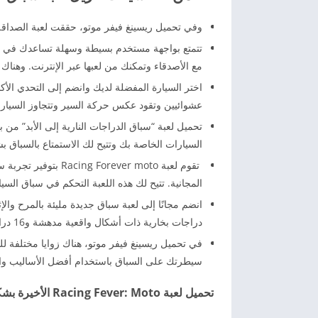
وفي تحميل ريسينغ فيفر موتو، حققت لعبة الصداقة ا
تتمتع بواجهة مستخدم بسيطة وسهلة تساعدك في ال
مع الأصدقاء وتمكنك من لعبها عبر الإنترنت. وهناك 
اختر السيارة المفضلة لديك وانضم إلى التحدي الأك
عشوائيين وتقود عكس حركة السير وتتجاوز السيار
تحميل لعبة “سباق الدراجات النارية إلى الأبد” من 
السيارات الخاصة بك وتتيح لك الاستمتاع بالسباق 
تقوم لعبة ever moto
المجانية. تتيح لك هذه اللعبة التحكم في سباق السيار
انضم مجانًا إلى لعبة سباق جديدة مليئة بالمرح وا
دراجات بخارية ذات أشكال واقعية مدهشة و16 دراجة بخارية أخرى.
في تحميل ريسينغ فيفر موتو، هناك زوايا مختلفة ل
سيطرتك على السباق باستخدام أفضل الأساليب والزو
تحميل لعبة Racing Fever: Moto الأخيرة بشكل مجاني