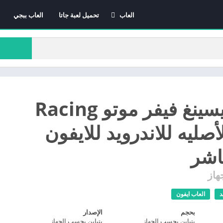
العاب
تحميل لعبة جاتا
العاب ببجي
العاب الاندرويد
العاب ايفون
العاب كمبيوتر
تحميل ريسينغ فيفر موتو Racing
Fe الأصليه للاندرويد للايفون
اشر
هاز
د
العاب ايفون
بحجم
الإصدار
يتباين بحسب الجهاز
يتباين بحسب الجهاز