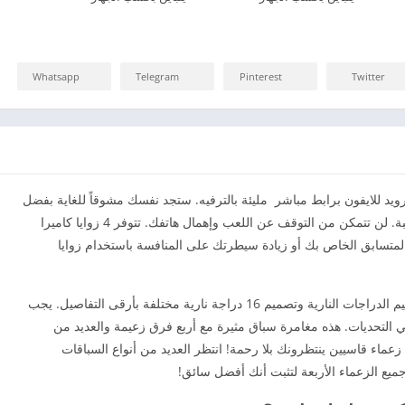
Whatsapp
Telegram
Pinterest
Twitter
رويد للايفون برابط مباشر مليئة بالترفيه. ستجد نفسك مشوقاً للغاية بفضل
تجربة السباق المذهلة والرسومات المشوقة لهذه اللعبة. لن تتمكن من التوقف عن اللعب وإهمال هاتفك. تتوفر 4 زوايا كاميرا
لمتسابق الخاص بك أو زيادة سيطرتك على المنافسة باستخدام زوايا
تحميل ريسينغ فيفر موتو الأصليه لعام 2026، يتم تصميم الدراجات النارية وتصميم 16 دراجة نارية مختلفة بأرقى التفاصيل. يجب
في التحديات. هذه مغامرة سباق مثيرة مع أربع فرق زعيمة والعديد من
زعماء قاسيين ينتظرونك بلا رحمة! انتظر العديد من أنواع السباقات
يع الزعماء الأربعة لتثبت أنك أفضل سائق!