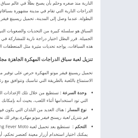
النارية منذ صغره وحلم بأن يصبح بطلًا في عالم سبا
الدراجات النارية التي تقام في مدينة مشهورة بسباقاته
البطولة. عندما وصل إلى المدينة، تحميل ريسينغ فيفر 
السباق هو سلسلة كبيرة من التحديات والصعوبات التي
الجميلة. قرر البطل اختيار دراجة نارية للمشاركة في 
هذه السباقات، يواجه تحديات مثيرة مثل المنعطفات الح
تنزيل لعبة سباق الدراجات المهكرة الجاهزة مجانً
تحميل ريسينغ فيفر موتو المهكرة حرص على توفير مج
الاستمتاع باللعبة بالطريقة التي تناسبك وتتوافق مع رغ
وحدة السرعة :
التي تود استخدامها أثناء اللعب، بحيث أنه بإمكانك
نوع المسار :
هناك العديد من البلدان التي يكون ف
قم بتنزيل لعبة ريسنج فيفر موتو مهكرة.
يوفر لك نظ
التحكم :
يمكنك اختيار استخدام أزرار معينة كعنصر تحكم، 