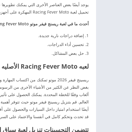
يوجد أيضًا بعض العناصر الأخرى التي يمكنك تطويرها حت
تحميل لعبة Racing Fever Moto المهكرة على أجهزة الأندرويد، لن تحتاج إلى ذلك.
أحدث ما في لعبة ريسنج فيفر موتو Racing Fever Moto هو الإصدار الأحدث للعبة.
إضافة دراجات نارية جديدة.
تحسين أداء الدراجات.
حل بعض المشاكل.
لعبه Racing Fever Moto الأصليه اخر اصدار للاندرويد 2026
ريسينج فيفر 2026 موتو تمكنك من اكتساب
بغض النظر عن الكثير من الأشياء الأخرى من الرسوما
ألعاب وفقًا للخطة المحددة. يمكنك الحصول على تأث
العالم. قم بتنزيل ريسينج فيفر موتو حيث تتوفر أهمية
أيضًا استخدام امتياز داخل السيارات والحصول على أ
قد تحدث وتحكم كامل في أنفسنا والاعتماد على السر
تتضمن التحسينات تنزيل لعبة سباق السيارات 2026 g Forever