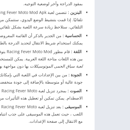
بمقود الدراجة وآخر لوضعية التوجيه.
البنزين :
تلقائيًا. إذا قمت بتنشيط الوضع اليدوي، ستتمكن من
التلقائي، ستلاحظ زيادة سرعة اللعبة بشكل تلقائي.
الحساسية :
من الجدير بالذكر أن القائمة المعرو
يمكنك استخدام شريط الانتقال لتحديد الدرجة بالطر
اللغة :
قام مط
بين هذه اللغات متاحة اللغة العربية. يمكن للمستخ
لعبة سباق الحمى الموتوسيكلات
بها دون مواجهة به
الجودة :
من بين الإعدادات في اللعبة التي بإمكانك 
جودة عالية أو متوسطة بالإضافة إلى جودة منخفضة
الصوت :
بم
الاصطدام. يمكن تمكين أو تعطيل هذه التأثيرات من 
الموسيقى :
ب
اللعب ، حيث تعمل هذه الموسيقى على جذب انتباهك
مع الانتقال إلى صفحة الإعدادات.