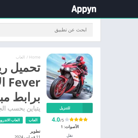
Home
/
العاب
ver
برابط مب
يتباين بحسب الج
للتنزيل
4.0
/5
العاب
العاب الاندروي
الأصوات:
1
تطوير
نقل
11 فبراير، 2024