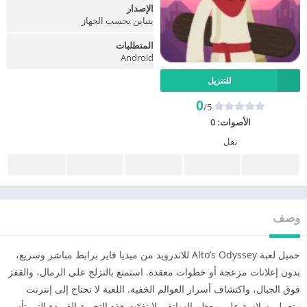
الإصدار
يتباين بحسب الجهاز
المتطلبات
Android
للتنزيل
0
/5
الأصوات:
0
نقل
وصف
حميل لعبة Alto’s Odyssey للاندرويد من ميديا فاير برابط مباشر وسريع،
بدون إعلانات مزعجة أو خطوات معقدة. استمتع بالتزلج على الرمال، والقفز
فوق الجبال، واكتشاف أسرار العوالم الخفية. اللعبة لا تحتاج إلى إنترنت
وتعمل بسلاسة على معظم الهواتف. لا تفوّت هذه التجربة الفريدة التي تأسر