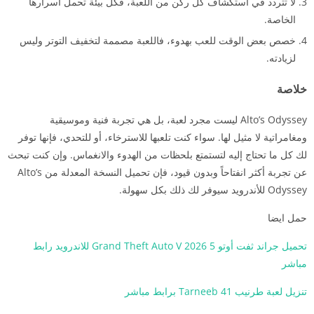
لا تتردد في استكشاف كل ركن من اللعبة، فكل بيئة تحمل أسرارها
الخاصة.
خصص بعض الوقت للعب بهدوء، فاللعبة مصممة لتخفيف التوتر وليس
لزيادته.
خلاصة
Alto’s Odyssey ليست مجرد لعبة، بل هي تجربة فنية وموسيقية
ومغامراتية لا مثيل لها. سواء كنت تلعبها للاسترخاء، أو للتحدي، فإنها توفر
لك كل ما تحتاج إليه لتستمتع بلحظات من الهدوء والانغماس. وإن كنت تبحث
عن تجربة أكثر انفتاحاً وبدون قيود، فإن تحميل النسخة المعدلة من Alto’s
Odyssey للأندرويد سيوفر لك ذلك بكل سهولة.
حمل ايضا
تحميل جراند ثفت أوتو 5 Grand Theft Auto V 2026 للاندرويد رابط
مباشر
تنزيل لعبة طرنيب 41 Tarneeb برابط مباشر