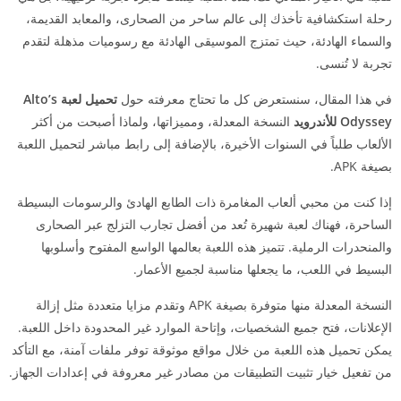
رحلة استكشافية تأخذك إلى عالم ساحر من الصحارى، والمعابد القديمة،
والسماء الهادئة، حيث تمتزج الموسيقى الهادئة مع رسوميات مذهلة لتقدم
تجربة لا تُنسى.
في هذا المقال، سنستعرض كل ما تحتاج معرفته حول
تحميل لعبة Alto’s
Odyssey للأندرويد
النسخة المعدلة، ومميزاتها، ولماذا أصبحت من أكثر
الألعاب طلباً في السنوات الأخيرة، بالإضافة إلى رابط مباشر لتحميل اللعبة
بصيغة APK.
إذا كنت من محبي ألعاب المغامرة ذات الطابع الهادئ والرسومات البسيطة
الساحرة، فهناك لعبة شهيرة تُعد من أفضل تجارب التزلج عبر الصحارى
والمنحدرات الرملية. تتميز هذه اللعبة بعالمها الواسع المفتوح وأسلوبها
البسيط في اللعب، ما يجعلها مناسبة لجميع الأعمار.
النسخة المعدلة منها متوفرة بصيغة APK وتقدم مزايا متعددة مثل إزالة
الإعلانات، فتح جميع الشخصيات، وإتاحة الموارد غير المحدودة داخل اللعبة.
يمكن تحميل هذه اللعبة من خلال مواقع موثوقة توفر ملفات آمنة، مع التأكد
من تفعيل خيار تثبيت التطبيقات من مصادر غير معروفة في إعدادات الجهاز.