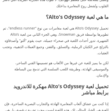
القلوب وتُشعل روح المغامرة بداخلك
ما هي لعبة Alto’s Odyssey؟
تحميل Alto’s Odyssey هي لعبة مغامرات من نوع “endless runner”، تم
تطويرها بواسطة فريق Snowman، وهي الجزء الثاني من لعبة Alto’s
الشهيرة. تدور أحداث اللعبة في صحراء جميلة، حيث يقوم “ألتو” وأصدقاؤه
بالتزلج عبر الكثبان الرملية، والتسلق، والقفز، وجمع العملات الذهبية، وتجنب
العقبات.
لكن ما يميز للعبة عن غيرها من الألعاب هو تصميمها الفني الساحر،
والموسيقى الهادئة، وطريقة اللعب السلسة التي تدمج بين البساطة
والإدمان.
تحميل لعبة Alto’s Odyssey مهكرة للاندرويد
برابط مباشر
إذا كنت من عشاق ألعاب المغامرة الهادئة والتجارب البصرية الساحرة، فإن
للعبة هي الخيار المثالي لك. هذه اللعبة ليست مجرد تجربة ترفيهية، بل هي