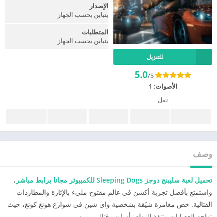
الإصدار
يتباين بحسب الجهاز
المتطلبات
يتباين بحسب الجهاز
للتنزيل
5.0
/5
الأصوات:
1
نقل
وصف
تحميل لعبة سليبنج دوجز Sleeping Dogs للكمبيوتر مجانا برابط مباشر
،
واستمتع بأفضل تجربة أكشن في عالم مفتوح مليء بالإثارة والمطاردات
القتالية. خض مغامرة شيّقة بشخصية واي شين في شوارع هونغ كونغ، حيث
تواجه العصابات وتنفذ المهام بأسلوب قتالي مميز.