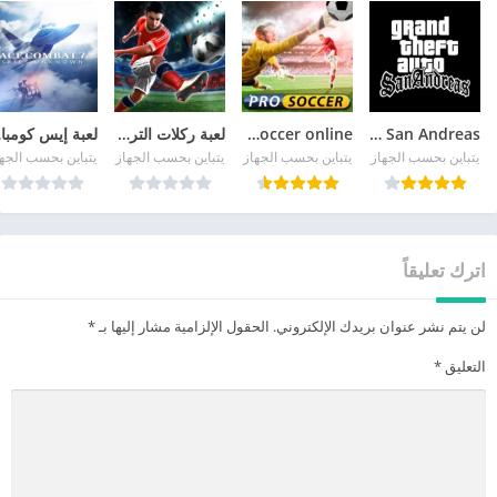
GTA San Andreas
pro soccer online مهكرة
لعبة ركلات الترجيح
لع
يتباين بحسب الجهاز
يتباين بحسب الجهاز
يتباين بحسب الجهاز
يتباين بحسب الجه
اترك تعليقاً
لن يتم نشر عنوان بريدك الإلكتروني.
الحقول الإلزامية مشار إليها بـ
*
التعليق
*