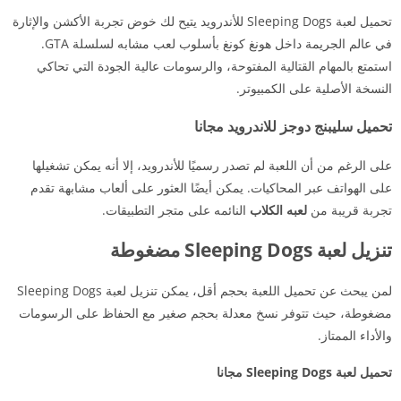
تحميل لعبة Sleeping Dogs للأندرويد يتيح لك خوض تجربة الأكشن والإثارة
في عالم الجريمة داخل هونغ كونغ بأسلوب لعب مشابه لسلسلة GTA.
استمتع بالمهام القتالية المفتوحة، والرسومات عالية الجودة التي تحاكي
النسخة الأصلية على الكمبيوتر.
تحميل سليبنج دوجز للاندرويد مجانا
على الرغم من أن اللعبة لم تصدر رسميًا للأندرويد، إلا أنه يمكن تشغيلها
على الهواتف عبر المحاكيات. يمكن أيضًا العثور على ألعاب مشابهة تقدم
تجربة قريبة من
لعبه الكلاب
النائمه على متجر التطبيقات.
تنزيل لعبة Sleeping Dogs مضغوطة
لمن يبحث عن تحميل اللعبة بحجم أقل، يمكن تنزيل لعبة Sleeping Dogs
مضغوطة، حيث تتوفر نسخ معدلة بحجم صغير مع الحفاظ على الرسومات
والأداء الممتاز.
تحميل لعبة Sleeping Dogs مجانا