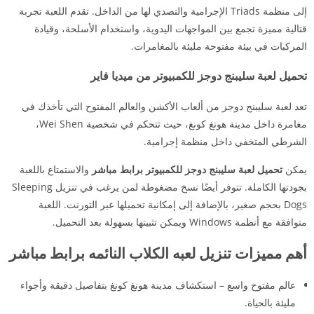
إلى منظمة Triads الإجرامية والتصدي لها من الداخل. تقدم اللعبة تجربة
قتالية مميزة تجمع بين المواجهات اليدوية، واستخدام الأسلحة، وقيادة
المركبات في بيئة مفتوحة مليئة بالمغامرات.
تحميل لعبة سليبنج دوجز للكمبيوتر من ميديا فاير
تعد لعبة سليبنج دوجز من ألعاب الأكشن والعالم المفتوح التي تأخذك في
مغامرة داخل مدينة هونغ كونغ، حيث تتحكم في شخصية Wei Shen،
الشرطي المتخفي داخل منظمة إجرامية.
يمكن
تحميل لعبة سليبنج دوجز للكمبيوتر برابط مباشر
والاستمتاع باللعبة
بجودتها الكاملة. تتوفر أيضًا نسخ مضغوطة لمن يرغب في تنزيل Sleeping
Dogs بحجم صغير، بالإضافة إلى إمكانية تحميلها عبر التورنت. اللعبة
متوافقة مع أنظمة Windows ويمكن تثبيتها بسهولة بعد التحميل.
أهم مميزات تنزيل لعبه الكلاب النائمه برابط مباشر
عالم مفتوح واسع – استكشاف مدينة هونغ كونغ بتفاصيل دقيقة وأجواء
مليئة بالحياة.