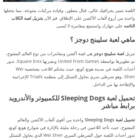
اللعبة تتميز بجرافيك عالي، قتال متطور، وقيادة مركبات متنوعة، مما يجعلها
واحدة من أروع ألعاب الأكشن على الإطلاق. قم الآن
بتنزيل لعبه الكلاب
النائمه
على جهازك واستمتع بمغامرة لا تُنسى
ماهي لعبة سليبنج دوجز ؟
تنزيل
لعبة سليبنج دوجز
هي لعبة أكشن ومغامرات من نوع العالم المفتوح،
تم تطويرها بواسطة United Front Games ونشرتها Square Enix. تدور
أحداث اللعبة في مدينة هونغ كونغ، حيث يتحكم اللاعب بشخصية Wei
Shen، وهو شرطي سري يحاول التسلل إلى منظمة Triads الإجرامية
والإطاحة بها من الداخل.
تحميل لعبة Sleeping Dogs للكمبيوتر والأندرويد
برابط مباشر
تحميل لعبة Sleeping Dogs
واحدة من أقوى ألعاب الأكشن والعالم
المفتوح، حيث تأخذ اللاعبين في رحلة مليئة بالإثارة في شوارع هونغ كونغ.
تدور أحداث اللعبة حول الشرطي السري Wei Shen الذي يحاول التسلل