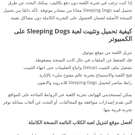
إذا كنت ترغب في تجربة اللعبة دون دفع تكاليف، يمكنك البحث عن طرق
تحميل لعبة Sleeping Dogs مجانا من مصادر موثوقة. تأكد دائمًا من تحميل
النسخة الأصلية لضمان الحصول على التجربة الكاملة دون مشاكل تقنية.
كيفية تحميل وتثبيت لعبة Sleeping Dogs على
الكمبيوتر
تنزيل اللعبة من موقع موثوق.
فك الضغط عن الملفات في حال كانت النسخة مضغوطة.
تشغيل ملف التثبيت (Setup) واتباع التعليمات حتى انتهاء التثبيت.
فتح اللعبة والاستمتاع بتجربة عالم مفتوح مليء بالإثارة.
رابط مباشر لتحميل Sleeping Dogs للاندرويد والايفون
يمكن لمستخدمي الهواتف تجربة اللعبة عبر الروابط المتاحة على المواقع
التي تقدم إصدارات متوافقة مع المحاكيات، أو البحث عن ألعاب مماثلة توفر
تجربة قريبة منها.
أفضل موقع لتنزيل لعبه الكلاب النائمه النسخة الكاملة