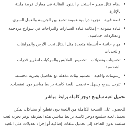
نظام قتال مميز – استخدام الفنون القتالية في معارك قريبة مليئة
بالإثارة.
قصة قوية – تجربة درامية عميقة تجمع بين الجريمة والعمل السري.
قيادة متنوعة – إمكانية قيادة السيارات والدراجات في شوارع مزدحمة
ومطاردات حماسية.
مهام جانبية – أنشطة متعددة مثل القتال تحت الأرض والمراهنات
والتحديات.
تحسينات وتعديلات – تخصيص الملابس والمركبات لتطوير قدرات
الشخصية.
رسومات واقعية – تصميم بيئات مذهلة مع تفاصيل بصرية محسنة.
تنزيل سريع وسهل – تحميل اللعبة كاملة برابط مباشر دون تعقيدات.
تحميل لعبة سليبنج دوجز كاملة برابط مباشر
للحصول على النسخة الكاملة من اللعبة دون تقطيع أو مشاكل، يمكن
تحميل لعبة سليبنج دوجز كاملة برابط مباشر. هذه الطريقة توفر تجربة لعب
سلسة بدون الحاجة إلى تحميل ملفات إضافية أو إجراء تعديلات على اللعبة.