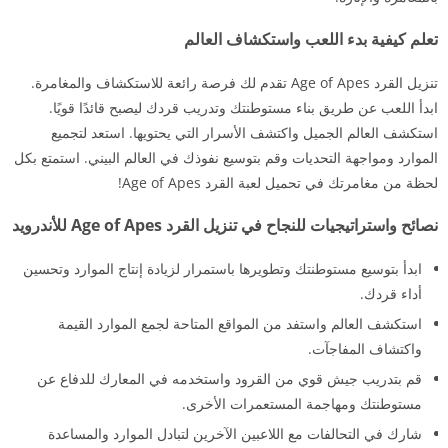
تعلم كيفية بدء اللعب واستكشاف العالم
تنزيل القرد Age of Apes تقدم لك فرصة رائعة للاستكشاف والمغامرة.
ابدأ اللعب عن طريق بناء مستوطنتك وتدريب قردك ليصبح قائدًا قويًا.
استكشف العالم الجميل واكتشف الأسرار التي يحتويها. استعد لتجميع
الموارد ومواجهة التحديات وقم بتوسيع نفوذك في العالم البيني. استمتع بكل
لحظة من مغامرتك في تحميل لعبة القرد Age of Apes!
نصائح واستراتيجيات للنجاح في تنزيل القرد Age of Apes للأندرويد
ابدأ بتوسيع مستوطنتك وتطويرها باستمرار لزيادة إنتاج الموارد وتحسين
أداء قردك.
استكشف العالم واستفد من المواقع المتاحة لجمع الموارد القيمة
واكتشاف المفاجآت.
قم بتدريب جيش قوي من القرود واستخدمه في المعارك للدفاع عن
مستوطنتك ومهاجمة المستعمرات الأخرى.
شارك في التحالفات مع اللاعبين الآخرين لتبادل الموارد والمساعدة