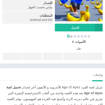
الإصدار
يتباين بحسب الجهاز
المتطلبات
Android and iOS
للتنزيل
0
/5
الأصوات:
0
نقل
وصف
تنزيل لعبة القرد Age of Apes للأندرويد و للأيفون أخر إصدار
تحميل لعبة
Age of Apes
تعد هذه اللعبة واحدة من ألعاب الاستراتيجية المثيرة التي
تجري في عالم دمرته كارثة وأصبح فيه القردة هم المهيمنون. توفر اللعبة
للاعبين تحديات استراتيجية مميزة إذ يديرون قريتهم الخاصة بالقردة