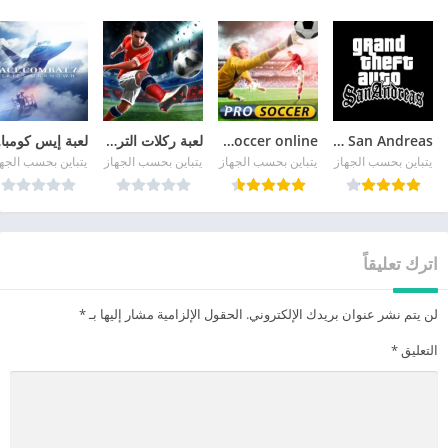
GTA San Andreas
pro soccer online مهكرة
لعبة ركلات الترجيح
لع
يتباين بحسب الجهاز
يتباين بحسب الجهاز
يتباين بحسب الجهاز
يتباين بحسب الجه
اترك تعليقاً
لن يتم نشر عنوان بريدك الإلكتروني.
الحقول الإلزامية مشار إليها بـ
*
التعليق
*