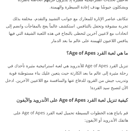
ويشكلون جيوشًا بهدف إعادة السيطرة والهيمنة.
تتكاتف عناصر الإثارة للمعارك مع جوانب التشييد والتقدم، مخلفة بذلك
تجربة مشوقة وتحفل بالتنافس. استكشف عالماً يعج بالمفاجآت وانضم إلى
اتحادات مع لاعبين آخرين لتحظى بالنجاح في هذه اللعبة الشيقة التي فيها
ينافس اللاعبون للهيمنة على عالم ما بعد الدمار
ما هي لعبة القرد Age of Apes؟
تنزيل القرد Age of Apes للأندرويد هي لعبة استراتيجية مثيرة تأخذك في
رحلة مثيرة إلى عالم ما بعد الكارثة حيث يتعين عليك بناء مستوطنة قوية
وتدريب جيش من القرود للدفاع عنها والمنافسة مع اللاعبين الآخرين. ادخل
الآن لتصبح سيد القردة!
كيفية تنزيل لعبة القرد Age of Apes على الأندرويد والآيفون
قم باتباع هذه الخطوات البسيطة تحميل لعبة القرد Age of Apes على
هاتفك الأندرويد أو الآيفون: