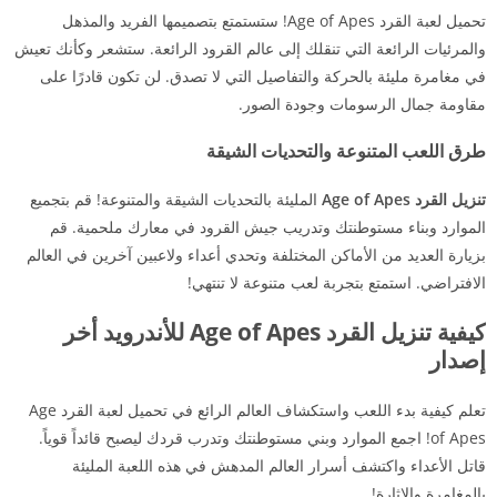
تحميل لعبة القرد Age of Apes! ستستمتع بتصميمها الفريد والمذهل
والمرئيات الرائعة التي تنقلك إلى عالم القرود الرائعة. ستشعر وكأنك تعيش
في مغامرة مليئة بالحركة والتفاصيل التي لا تصدق. لن تكون قادرًا على
مقاومة جمال الرسومات وجودة الصور.
طرق اللعب المتنوعة والتحديات الشيقة
تنزيل القرد Age of Apes
المليئة بالتحديات الشيقة والمتنوعة! قم بتجميع
الموارد وبناء مستوطنتك وتدريب جيش القرود في معارك ملحمية. قم
بزيارة العديد من الأماكن المختلفة وتحدي أعداء ولاعبين آخرين في العالم
الافتراضي. استمتع بتجربة لعب متنوعة لا تنتهي!
كيفية تنزيل القرد Age of Apes للأندرويد أخر
إصدار
تعلم كيفية بدء اللعب واستكشاف العالم الرائع في تحميل لعبة القرد Age
of Apes! اجمع الموارد وبني مستوطنتك وتدرب قردك ليصبح قائداً قوياً.
قاتل الأعداء واكتشف أسرار العالم المدهش في هذه اللعبة المليئة
بالمغامرة والإثارة!