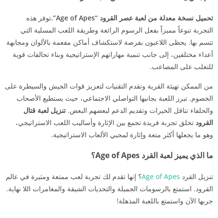
تحميل نسخة معدلة من لعبة عصر القرود “Age of Apes”.
توفر هذه
التجربة تنوعاً مميزاً بفعل الرسوم الرائعة وطريقة اللعب المسلية التي
تتسم بها. يحظى اللاعبون بفرصة لاستكشاف أماكن مفعمة بالألوان ومجابهة
أعداء مختلفين، إلى جانب تنمية مهاراتهم الإستراتيجية وبناء تحالفات قوية
للتغلب على المصاعب.
من الممكن تهيئة القرية وتقدم التقنيات لتعزيز قوات الجيش والسيطرة على
الخصوم. تبرز اللعبة بجانبها التواصلي الاجتماعي، حيث يستطيع الأصحاب
والحلفاء تناقل الخيرات وتقديم الدعم لبعضهم البعض.
تنزيل لعبة قتال
القرود
تخلق تجربة فريدة تجمع بين الإثارة وأساليب اللعب الاستراتيجي،
وهو ما يجعلها أكثر متعة وإثارة لمحبي الألعاب الاستراتيجية.
ما الذي يميز لعبة القرد Age of Apes؟
تنزيل القرد
Age of Apes
؟ إنها تقدم لك تجربة لعب ممتعة ومثيرة في عالم
القرود. استمتع بالرسومات الجميلة والتحديات الشيقة والمغامرات اللا نهاية.
جربها الآن واستمتع باللعبة المذهلة!