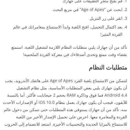
قم بفتح متجر التطبيقات على جهازك
ابحث عن “Age of Apes” في مربع البحث
انقر على زر التنزيل
بعد اكتمال التحميل، افتح اللعبة وابدأ الاستمتاع بمغامراتك في عالم
القردة المثير!
تأكد من أن جهازك يلبي متطلبات النظام اللازمة لتشغيل اللعبة. استمتع
بقضاء وقت ممتع وتحدى أصدقاءك في معركة القردة الملحمية!
متطلبات النظام
لتتمكن من الاستمتاع بلعبة القرد Age of Apes على هاتفك الأندرويد، يجب
أن يكون جهازك يلبي بعض المتطلبات الأساسية، مثل نظام التشغيل
Android 4.4 فما فوق وذاكرة RAM بحجم 2 جيجابايت فأكثر. أما بالنسبة
للآيفون، فيجب أن يكون جهازك يعمل بنظام iOS 10.0 أو الإصدارات الأحدث
منه. تأكد من أن جهازك يستوفي هذه المتطلبات حتى تتمكن من دخول عالم
القردة والمغامرة معها. احرص على تحميل الإصدار الأخير من اللعبة
للاستمتاع بالمزايا الجديدة والتحسينات الأخيرة. استعد للانضمام إلى الحروب