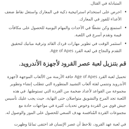
المتبادلة في القتال.
احرص على استخدام استراتيجية ذكية في المعارك واستغل نقاط ضعف
الأعداء للفوز في المعارك.
استمتع وكن نشطًا في الأحداث والمهام اليومية للحصول على مكافآت
قيمة وتقدم أسرع في اللعبة.
استثمر الوقت في تطوير مهارات قردك القائد وترقية مبانيك لتحقيق
التقدم والنجاح في لعبة القرد Age of Apes.
قم بتنزيل لعبة عصر القرود لأجهزة الأندرويد.
تحميل لعبة القرد Age of Apes حافة الأزمنة من الألعاب الموجهة لأجهزة
الأندرويد وتنتمي لفئة ألعاب التشييد المتطورة التي تتطلب إنشاء وتطوير
مجموعة من القواعد لأعداد ضخمة من القردة التي تستوطنها. في هذه
اللعبة تجد المرح والتشويق متواصلان حتى النهاية، حيث يجب عليك تأسيس
جيش قوي من القردة وخوض تحديات كثيرة في مواجهات حادة مع
مجموعات القردة المُنافسة بهدف السعي للحصول على الموز والوصول له.
في لعبة عهد القرود، تلاحظ أن عصر الإنسان قد اختفى تمامًا وظهرت