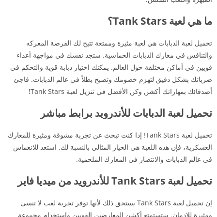
ما هي لعبة Tank Stars؟
تحميل لعبة الدبابات هي لعبة مثيرة وممتعة تتيح لك الفرصة المعركه
والتنافس في معارك الدبابات الحماسية. ستجد نفسك في مواجهة أعداء
قويين في أماكن مختلفة حول العالم. يمكنك اختيار دبابة قوية والتحكم في
ضرباتك بشكل دقيق لتهزم خصومك وتصبح بطلاً في عالم الدبابات. فاجئ
أصدقائك بمهاراتك أكشن وكن الأفضل في تنزيل لعبة Tank Stars!
تحميل لعبة الدبابات للأندرويد برابط مباشر
تحميل لعبة Tank Stars! إذا كنت تبحث عن تجربة مشوقة ومثيرة للمعارك
العسكرية، فإن هذه اللعبة هي الخيار المثالي بالنسبة لك. استعد للانغماس
في عالم الدبابات والانتصار في المعارك الملحمية.
تحميل لعبة Tank Stars للأندرويد من ميديا فاير
إن تحميل لعبة Tank Stars يستحق ذلك لأنها توفر تجربة لعب لا تنسى
ومثيرة للإدمان. ستستمتع أكشن المعارضين القويين واستخدام مجموعة