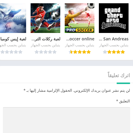
GTA San Andreas
pro soccer online مهكرة
لعبة ركلات الترجيح
لع
يتباين بحسب الجهاز
يتباين بحسب الجهاز
يتباين بحسب الجهاز
يتباين بحسب الجه
اترك تعليقاً
لن يتم نشر عنوان بريدك الإلكتروني.
الحقول الإلزامية مشار إليها بـ
*
التعليق
*