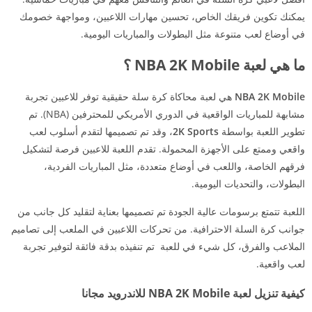
يمكنك تكوين فريقك الخاص، تحسين مهارات اللاعبين، ومواجهة خصومك
في أوضاع لعب متنوعة مثل البطولات والمباريات اليومية.
ما هي لعبة NBA 2K Mobile ؟
NBA 2K Mobile
هي لعبة محاكاة كرة سلة حقيقية توفر للاعبين تجربة
مشابهة للمباريات الواقعية في الدوري الأمريكي للمحترفين (NBA). تم
تطوير اللعبة بواسطة
2K Sports
، وقد تم تصميمها لتقدم أسلوب لعب
واقعي وممتع على الأجهزة المحمولة. تقدم اللعبة للاعبين فرصة لتشكيل
فرقهم الخاصة، واللعب في أوضاع متعددة، مثل المباريات الفردية،
البطولات، والتحديات اليومية.
اللعبة تتمتع برسومات عالية الجودة تم تصميمها بعناية لتقليد كل جانب من
جوانب كرة السلة الاحترافية. من تحركات اللاعبين في الملعب إلى تصاميم
الملاعب والفرق، كل شيء في للعبة تم تنفيذه بدقة فائقة لتوفير تجربة
لعب واقعية.
كيفية تنزيل لعبة NBA 2K Mobile للاندرويد مجانا