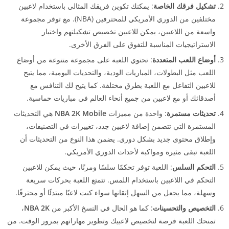
تشكيل فرقك الخاصة
: يمكنك تكوين فريقك المثالي باستخدام لاعبين
مختلفين من الدوري الأمريكي للمحترفين (NBA). مع توفر مجموعة
واسعة من اللاعبين، يمكن للاعبين تخصيص تشكيلتهم واختيار
الاستراتيجيات المناسبة للتفوق على الفرق الأخرى.
أوضاع اللعب المتعددة
: تحتوي اللعبة على مجموعة متنوعة من أوضاع
اللعب مثل البطولات، المباريات الودية، والتحديات اليومية، مما يتيح
للاعبين التفاعل مع اللعبة بطرق مختلفة. كما يتيح لك التنافس مع
أصدقائك أو مع لاعبين من جميع أنحاء العالم في مباريات حماسية.
تحديثات مستمرة
: واحدة من مميزات
NBA 2K Mobile
هي التحديثات
المستمرة التي تتضمن إضافة لاعبين جدد، تغييرات في التصنيفات،
وإطلاق محتوى جديد بشكل دوري. يضمن هذا النوع من التحديثات أن
اللعبة تبقى مثيرة ومواكبة لأحداث الدوري الأمريكي.
التحكم السلس
: اللعبة توفر تحكمًا سلسًا ومرنًا، حيث يمكن للاعبين
التحكم في اللاعبين باستخدام اللمس. تتمتع اللعبة بحركات سريعة
وسهلة، مما يجعل من السهل إتقانها سواء كنت لاعبًا مبتدئًا أو محترفًا.
التخصيص والتحسينات
: كما هو الحال في النسخ الأكبر من
NBA 2K
،
تمنحك اللعبة فرصة لتخصيص لاعبيك وتطوير مهاراتهم بمرور الوقت. من