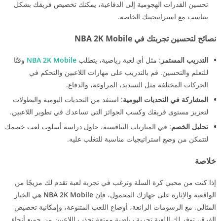
تحسين القدرات الهجومية إلى الدفاعية، يمكنك تخصيص فريقك بشكل
يتناسب مع استراتيجيتك الخاصة.
نصائح لتحسين تجربتك في NBA 2K Mobile
التدريب المستمر
: مثل أي لعبة رياضية، يتطلب
NBA 2K Mobile
وقتًا
للتعلم والتحسين. قم بالتدريب على مهارات اللاعبين والتحكم في
الحركات المختلفة مثل التسديد، المراوغة، والدفاع.
المشاركة في التحديات اليومية
: استفد من التحديات اليومية والبطولات
لتعزيز مستوى فريقك وكسب الجوائز التي تساعدك في تطوير اللاعبين.
تحليل الخصم
: في المباريات التنافسية، حاول دراسة أسلوب لعب خصمك
لتتمكن من وضع استراتيجيات مناسبة للتغلب عليه.
خلاصة
إذا كنت من محبي كرة السلة وترغب في تجربة لعبة تقدم لك مزيجًا من
الواقعية والإثارة على جهازك المحمول، فإن
NBA 2K Mobile
هي الخيار
المثالي. مع الرسومات الرائعة، أوضاع اللعب المتنوعة، وإمكانية تخصيص
الفرق، توفر لك اللعبة تجربة رياضية ممتعة تجذب اللاعبين من جميع أنحاء