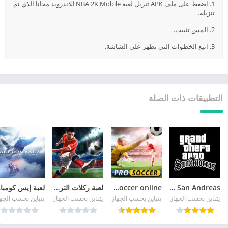
1. اضغط على ملف APK تنزيل لعبة NBA 2K Mobile للاندرويد مجانا الذي تم
تنزيله.
2. المس تثبيت.
3. اتبع الخطوات التي تظهر على الشاشة.
التطبيقات ذات الصلة
GTA San Andreas
pro soccer online مهكرة
لعبة ركلات الترجيح
لع
يتباين بحسب الجهاز
يتباين بحسب الجهاز
يتباين بحسب الجهاز
يتباين بحسب الجه