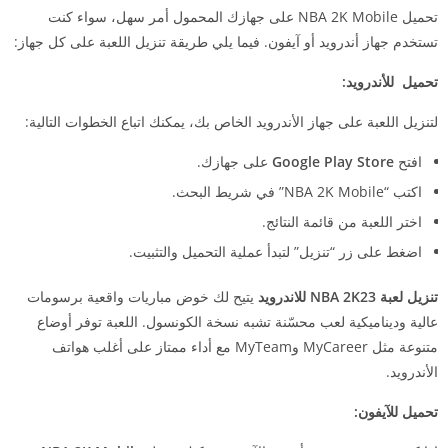
تحميل NBA 2K Mobile على جهازك المحمول أمر سهل، سواء كنت
تستخدم جهاز أندرويد أو آيفون. فيما يلي طريقة تنزيل اللعبة على كل جهاز:
تحميل للأندرويد:
لتنزيل اللعبة على جهاز الأندرويد الخاص بك، يمكنك اتباع الخطوات التالية:
افتح
Google Play Store
على جهازك.
اكتب “NBA 2K Mobile” في شريط البحث.
اختر اللعبة من قائمة النتائج.
اضغط على زر “تنزيل” لتبدأ عملية التحميل والتثبيت.
تنزيل لعبة NBA 2K23 للاندرويد
يتيح لك خوض مباريات واقعية برسومات
عالية وديناميكية لعب محسّنة تشبه نسخة الكونسول. اللعبة توفر أوضاع
متنوعة مثل MyCareer وMyTeam مع أداء ممتاز على أغلب هواتف
الأندرويد.
تحميل للآيفون: