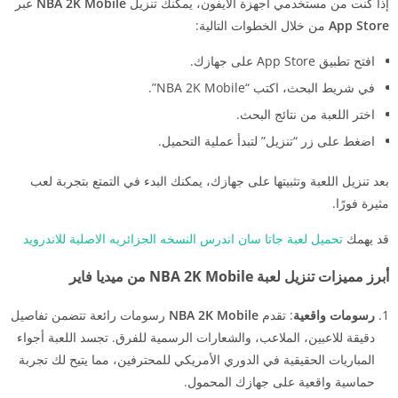
إذا كنت من مستخدمي أجهزة الآيفون، يمكنك تنزيل
NBA 2K Mobile
عبر
App Store
من خلال الخطوات التالية:
افتح تطبيق App Store على جهازك.
في شريط البحث، اكتب “NBA 2K Mobile”.
اختر اللعبة من نتائج البحث.
اضغط على زر “تنزيل” لتبدأ عملية التحميل.
بعد تنزيل اللعبة وتثبيتها على جهازك، يمكنك البدء في التمتع بتجربة لعب
مثيرة فورًا.
قد يهمك
تحميل لعبة جاتا سان اندرس النسخه الجزائريه الاصلية للاندرويد
أبرز مميزات تنزيل لعبة NBA 2K Mobile من ميديا فاير
رسومات واقعية
: تقدم
NBA 2K Mobile
رسومات رائعة تتضمن تفاصيل
دقيقة للاعبين، الملاعب، والشعارات الرسمية للفرق. تجسد اللعبة أجواء
المباريات الحقيقية في الدوري الأمريكي للمحترفين، مما يتيح لك تجربة
حماسية واقعية على جهازك المحمول.