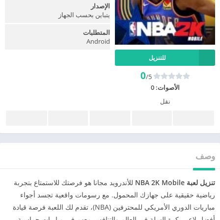
الإصدار
يتباين بحسب الجهاز
المتطلبات
Android
للتنزيل
0
/5
الأصوات:
0
نقل
وصف
تنزيل لعبة NBA 2K Mobile
للأندرويد مجانا هو فرصتك للاستمتاع بتجربة
رياضية حقيقية على جهازك المحمول. مع رسومات واقعية تجسد أجواء
مباريات الدوري الأمريكي للمحترفين (NBA)، تقدم لك اللعبة فرصة قيادة
أفضل لاعبي كرة السلة في العالم والتنافس معهم في مباريات حماسية.