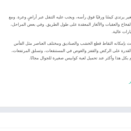
 يرتدي كيسًا ورقيًا فوق رأسه، ويجب عليه التنقل عبر أراضٍ وعرة. ومع
الفخاخ والعقبات والألغاز المعقدة على طول الطريق. وفي بعض المراحل،
رات عالية.
ث بإمكانه التقاط قطع الخشب والصناديق ومختلف العناصر مثل الفأس
يه القدرة على الركض والقفز والغوص في المستنقعات، وتسلق المرتفعات،
ام بكل هذا وأكثر عند تحميل لعبة كوابيس صغيرة للجوال مجانًا.