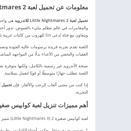
معلومات عن تحميل لعبة Little Nightmares 2 للاندرويد من ميديا فاير
تحميل لعبة Little Nightmares 2 للاندرويد
هي واحدة 
ويتعاون مع فتاة تُدعى Six للهروب من كائنات غريبة تلاحقهم باستمرار.
اللعبة تقدم تجربة فريدة برسومات عالية الجودة وتصم
العقبات والتخفي من الأعداء بدلًا من المواجهة المباشر
اللعبة تتطلب جهازًا متوسطًا أو قويًا لتعمل بسلاسة.
إذا كنت من محبي ألعاب الرعب والألغاز، فإن
تحميل ل
التجربة.
أهم مميزات تنزيل لعبة كوابيس صغيرة 2 برابط م
لعبة كوابيس صغيرة 2 (Little Nightmares II) تتميز بتجربة رعب نفسي فريدة ومليئة بالغموض والتشويق.
تصميم بصري مذهل يعكس أجواء الكوابيس بطريقة 