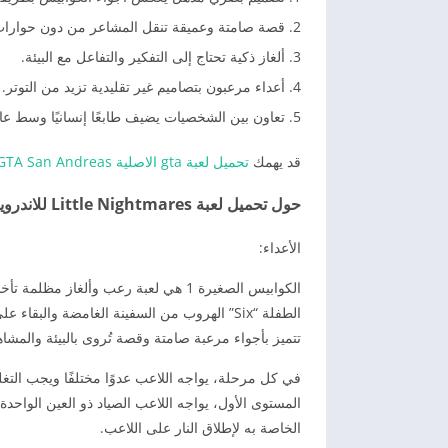
قصة صامتة وعميقة تنقل المشاعر من دون حوارات
ألغاز ذكية تحتاج إلى التفكير والتفاعل مع البيئة.
أعداء مرعبون بتصاميم غير تقليدية تزيد من التوتر.
تعاون بين الشخصيات يضيف طابعًا إنسانيًا وسط عا
قد يهمك
تحميل لعبة gta الاصلية GTA San Andreas للاندرويد
حول تحميل لعبة Little Nightmares للاندرويد مجانا
الأعداء:
الكوابيس الصغيرة 1 هي لعبة رعب وأل
الطفلة “Six” الهروب من السفينة الغامضة والبقاء على قيد الحياة.
تتميز بأجواء مرعبة صامتة وقصة تُروى بالبيئة والم
المستوى الأول، يواجه اللاعب الصياد ذو العين الواحد
الخاصة به لإطلاق النار على اللاعب.