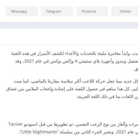
Whatsapp
Telegram
Pinterest
Twitter
 Little Nightmares 2 بحجم 1.90 جيجابايت، وابدأ مغامرة مليئة بالتحديات والأعداء لكشف الأسرار في هذه اللعبة
المثيرة للمغامرات والألغاز. صدرت اللعبة على نظام تشغيل ويندوز وأجهزة بلاي ستيشن 4 وإكس بوكس في عام 2021، وقد
ق.
حسين الرسومات بشكل جديد مما جعل حركة اللاعب أكثر سلاسة مقارنةً بالماضي، كما تمت
الكثير. كل هذا ساهم في حصول اللعبة على إشادة وإعجاب الملايين من عشاق
ن اللغات بما في ذلك اللغة العربية.
هي لعبة مغامرات وألغاز من نوع الرعب النفسي، تم تطويرها من قبل استوديو Tarsier