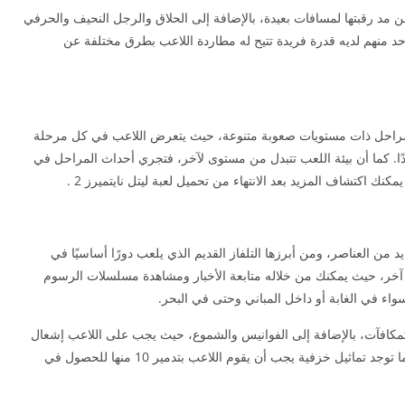
 من مد رقبتها لمسافات بعيدة، بالإضافة إلى الحلاق والرجل النحيف والحرفي
احد منهم لديه قدرة فريدة تتيح له مطاردة اللاعب بطرق مختلفة عن
 مجموعة جيدة من المراحل ذات مستويات صعوبة متنوعة، حيث يتعرض اللاعب في كل مرحلة
دًا. كما أن بيئة اللعب تتبدل من مستوى لآخر، فتجري أحداث المراحل في
كنك اكتشاف المزيد بعد الانتهاء من تحميل لعبة ليتل نايتميرز 2 .
يل العديد من العناصر، ومن أبرزها التلفاز القديم الذي يلعب دورًا أساسيًا في
لم آخر، حيث يمكنك من خلاله متابعة الأخبار ومشاهدة مسلسلات الرسوم
واء في الغابة أو داخل المباني وحتى في البحر.
كمكافآت، بالإضافة إلى الفوانيس والشموع، حيث يجب على اللاعب إشعال
20 شمعة لفتح إنجاز جديد في لعبة ليتل نايتميرز 2. كما توجد تماثيل خزفية يجب أن يقوم اللاعب بتدمير 10 منها للحصول في