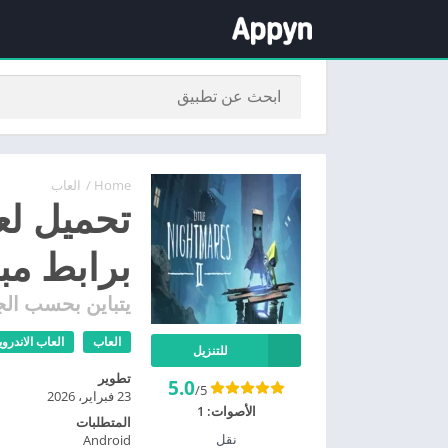
Home
/
العاب
برابط مب
يتباين بحسب الج
العاب
العاب الاندروي
للتنزيل
تطوير
5.0
/5
23 فبراير، 2026
الأصوات:
1
المتطلبات
نقل
Android