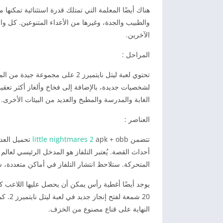
هناك أيضًا المعلمة التي تمتلك قدرة استثنائية تمكنها
والطبيب والجدة، وغيرها من الأعداء المتنوعين. كل و
الآخرين.
المراحل :
تحتوي لعبة ليتل نايتميرز 2 على
لشخصيات جديدة، بالإضافة إلى فخاخ وألغاز أكثر تعقي
الغابة والمدرسة والمطبخ والعديد من البيئات الأخرى. يم
العناصر :
تتضمن
little nightmares 2
apk + obb تحم
أحداث القصة. يُعتبر التلفاز هو المدخل الرئيسي لعا
المتحركة. ستلاحظ انتشار التلفاز في أماكن متعددة، س
يوجد أيضًا أغطية رأس يمكن أن يحصل عليها اللاعب 
النهاية على قناع مصنوع من الخزف.