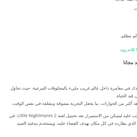
.
لم مظلم.
غاز مظلمة تأخذك في مغامرة داخل عالم غريب مليء بالمخلوقات المرعبة، حيث تحاول
شاهد أكثر من الحوارات، ما يجعل التجربة مشوقة ومقلقة في نفس الوقت.
في كل مرحلة، يواجه اللاعب عدوًا مختلفًا ويجب التغلب عليه ليتمكن من الاستمرار بعد تحميل لعبة Little Nightmares 2. في
ة الذي يطارده في كل مكان بهدف القضاء عليه، ويستخدم بندقية الصيد