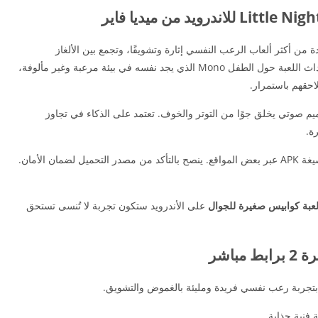
من أكثر ألعاب الرعب النفسي إثارة وتشويقًا، وتجمع بين الألغاز
والمغامرات في عالم مظلم مليء بالغموض. تدور أحداث اللعبة حول الطفل Mono الذي يجد نفسه في بيئة مرعبة وغير مألوفة،
يم صوتي يخلق جوًا من التوتر والخوف. تعتمد على الذكاء في تجاوز
ة.
نسخة الأندرويد غير رسمية بالكامل، ولكنها متوفرة بصيغة APK عبر بعض المواقع. ينصح بالتأكد من مصدر التحميل لضمان الأمان.
عبة كوابيس صغيرة للجوال
على الأندرويد ستكون تجربة لا تُنسى تستحق
باشر
فنية جذابة.