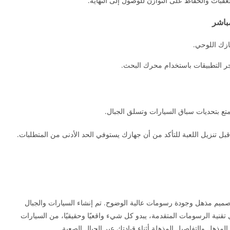
لعقبات والحفاظ على التوازن للوصول إلى النهاية.
باشر
ازك اللوحي.
 التطبيقات باستخدام محرك البحث.
تمتع بتحديات سباق السيارات وتسلق الجبال.
بل تنزيل اللعبة للتأكد من أن جهازك يستوفي الحد الأدنى من المتطلبات.
ز تنزيل سيارات تسلق الجبل Mountain Clim بتصميم مذهل وجودة رسومات عالية الوضوح. تم إنشاء السيارات والجبال
تقنية الرسومات المتقدمة، يبدو كل شيء واقعيًا وحقيقيًا، من السيارات
لمذهل والتفاصيل المذهلة أثناء قيادتك عبر الجبال الصعبة.