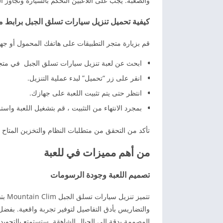
والصعبة. يجب على اللاعبين التحكم بالسيارة وتجاوز ا
كيفية تحميل تنزيل سيارات تسلق الجبل برابط م
قم بزيارة متجر التطبيقات على هاتفك المحمول أو جه
ابحث عن لعبة تنزيل سيارات تسلق الجبل في متجر
انقر على زر “تحميل” لبدء عملية التنزيل.
انتظر حتى يتم تثبيت اللعبة على جهازك.
بمجرد الانتهاء من التثبيت ، قم بتشغيل اللعبة واس
تأكد من التحقق من متطلبات النظام والتخزين المتاح ق
من أهم مميزات في للعبة
تصميم اللعبة وجودة الرسومات
تتمي
والتضاريس بأدق التفاصيل لتوفير تجربة واقعية. بفضل 
المصممة بدقة إلى الجبال الشاهقة. ستستمتع بالتجويد ا