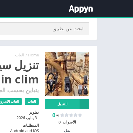
Home
/
العاب
تنزيل سي
tain clim
يتباين بحسب الج
العاب
العاب الاندروي
للتنزيل
تطوير
0
/5
31 يناير، 2026
الأصوات:
0
المتطلبات
نقل
Android and iOS