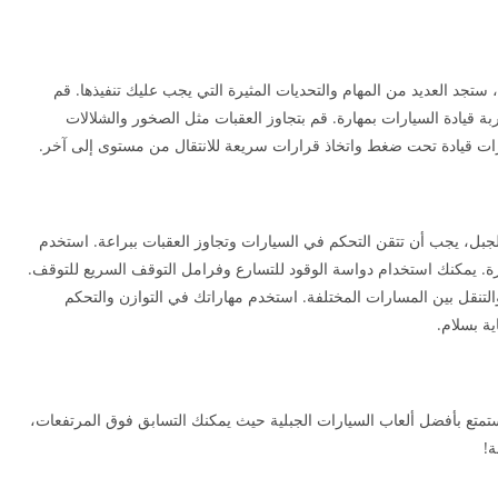
Mountain Climber، ستجد العديد من المهام والتحديات المثيرة التي يجب عليك تنفيذها. قم
ة قيادة السيارات بمهارة. قم بتجاوز العقبات مثل الصخور والشلالات
رات قيادة تحت ضغط واتخاذ قرارات سريعة للانتقال من مستوى إلى آخر.
لجبل، يجب أن تتقن التحكم في السيارات وتجاوز العقبات ببراعة. استخدم
رة. يمكنك استخدام دواسة الوقود للتسارع وفرامل التوقف السريع للتوقف.
التنقل بين المسارات المختلفة. استخدم مهاراتك في التوازن والتحكم
ة بسلام.
استمتع بأفضل ألعاب السيارات الجبلية حيث يمكنك التسابق فوق المرتفعات،
!