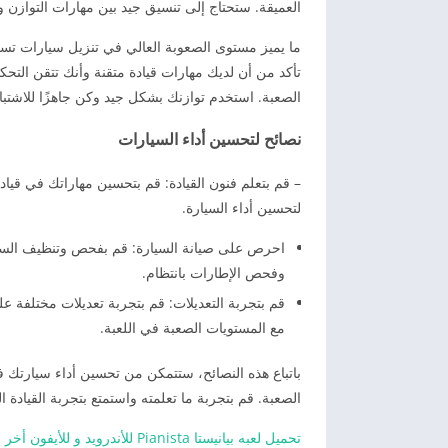
العميقة. ستحتاج إلى تنسيق جيد بين مهارات التوازن و
ما يميز مستوى الصعوبة العالي في تنزيل سيارات تسلق
تأكد من أن لديك مهارات قيادة متقنة وأنك تتقن التحكم
الصعبة. استخدم توازنك بشكل جيد وكن جاهزًا للاشتبا
نصائح لتحسين أداء السيارات
– قم بتعلم فنون القيادة: قم بتحسين مهاراتك في قيا
لتحسين أداء السيارة.
احرص على صيانة السيارة: قم بفحص وتنظيف السيارة 
وفحص الإطارات بانتظام.
قم بتجربة التعديلات: قم بتجربة تعديلات مختلفة عل
مع المستويات الصعبة في اللعبة.
باتباع هذه النصائح، ستتمكن من تحسين أداء سيارتك 
الصعبة. قم بتجربة ما تعلمته واستمتع بتجربة القيادة 
تحميل لعبه بيانيستا Pianista للأندرويد و للأيفون أخر إصدار