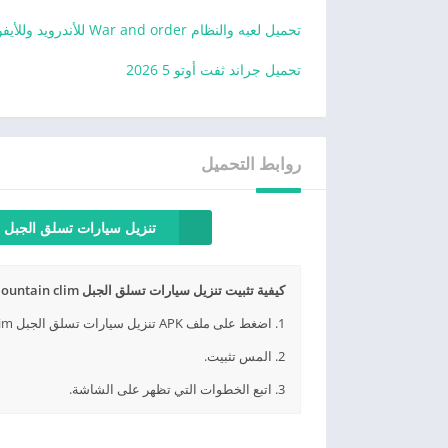
تحميل لعبه والنظام War and order للأندرويد وللأيفون
تحميل جراند ثفت أوتو 5 2026
روابط التحميل
تنزيل سيارات تسلق الجبل لل
كيفية تثبيت تنزيل سيارات تسلق الجبل Mountain clim مجانا APK؟
1. اضغط على ملف APK تنزيل سيارات تسلق الجبل Mountain clim مجانا الذي تم تنزيله.
2. المس تثبيت.
3. اتبع الخطوات التي تظهر على الشاشة.