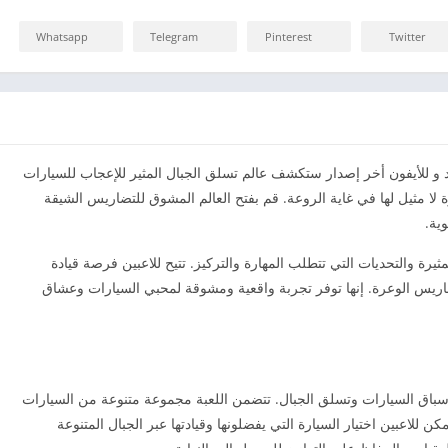
Whatsapp
Telegram
Pinterest
Twitter
 تسلق الجبل Mountain clim للأندرويد و للأيفون أخر إصدار ستكشف عالم تسلق الجبال المثير للإعجاب للسيارات
ة لا مثيل لها في غاية الروعة. قم بفتح العالم المشوق للتضاريس الشيقة
ية.
Mo واحدة من الألعاب المثيرة والتحديات التي تتطلب المهارة والتركيز. تتيح للاعبين فرصة قيادة
ضاريس الوعرة. إنها توفر تجربة واقعية ومشوقة لمحبي السيارات وعشاق
اكي رياضة سباق السيارات وتسلق الجبال. تتضمن اللعبة مجموعة متنوعة من السيارات
ن للاعبين اختيار السيارة التي يفضلونها وقيادتها عبر الجبال المتنوعة