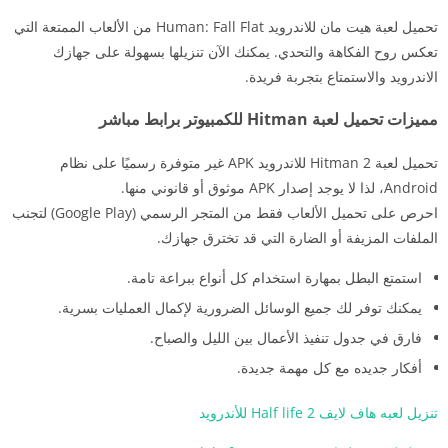
تحميل لعبة هيت مان للاندرويد Human: Fall Flat من الألعاب الممتعة التي
تعكس روح الفكاهة والتحدي. يمكنك الآن تنزيلها بسهولة على جهازك
الاندرويد والاستمتاع بتجربة فريدة.
مميزات تحميل لعبة Hitman للكمبيوتر برابط مباشر
تحميل لعبة Hitman 2 للاندرويد APK غير متوفرة رسميًا على نظام
Android، لذا لا يوجد إصدار APK موثوق أو قانوني منها.
احرص على تحميل الألعاب فقط من المتجر الرسمي (Google Play) لتجنب
الملفات المزيفة أو الضارة التي قد تخترق جهازك.
استمتع البطل بمهارة استخدام كل أنواع ببراعة تامة.
يمكنك توفر لك جميع الوسائل الضرورية لإكمال العمليات بسرية.
فارق في جدول تنفيذ الأعمال بين الليل والصباح.
أفكار جديده مع كل مهمة جديدة.
تنزيل لعبه هاف لايف 2 Half life للأندرويد