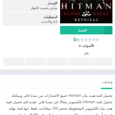
الإصدار
يتباين بحسب الجهاز
المتطلبات
6.0 والأحدث
للتنزيل
0
/5
الأصوات:
0
نقل
وصف
تحميل لعبة هيت مان Hitman جميع الاصدارات من ميديا فاير ويمكنك
تحميل لعبة Hitman للكمبيوتر مجانًا عبر ميديا فاير، نقدم لكم تحميل لعبة
هيت مان للكمبيوتر المضغوطة بحجم 760 ميغابايت فقط. إنها لعبة مهام
فردية أسطورية تتميز بواقعية مثيرة وتنوع كبير في الأفكار. هيتمان،