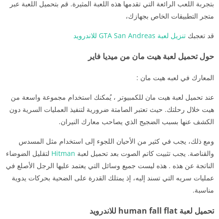
بتجربة اللعب الرائعة التي تقدمها هذه اللعبة المثيرة. قم بتحميل اللعبة عبر
متجر التطبيقات الخاص بجهازك،
قد تعجبك
تنزيل لعبة GTA San Andreas للاندرويد
حول تحميل لعبة هيت مان من ميديا فاير
المعارك في لعبه هيت مان :
عند تحميل لعبة هيت مان للكمبيوتر ، يُمكنك استخدام مجموعة واسعة من
هيت خلال رحلتك. حيث تعتبر الصامتة ضرورية لتنفيذ العمليات السرية دون
الكشف عنها بسبب الضجيج الذي يصاحب معارك النيران.
ومع ذلك، يجب في كثير من الأحيان اللجوء إلى استخدام مثل المسدس
والقناصة. يجب تثبيت كاتم الصوت بعد تحميل لعبة
Hitman
لتقليل الضوضاء
الناتجة عن هذه . هذه ليست جميع وسائل التي يعتمد عليها الرجل الأصلع في
عمليات سريه التي تسند إليه، إذ يمتلك القدرة على الضحية بحركات يدوية
مناسبة.
تحميل لعبة human fall flat للاندرويد