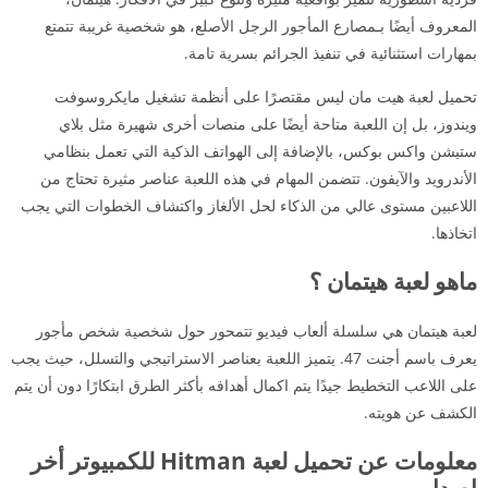
المعروف أيضًا بـمصارع المأجور الرجل الأصلع، هو شخصية غريبة تتمتع
بمهارات استثنائية في تنفيذ الجرائم بسرية تامة.
تحميل لعبة هيت مان ليس مقتصرًا على أنظمة تشغيل مايكروسوفت
ويندوز، بل إن اللعبة متاحة أيضًا على منصات أخرى شهيرة مثل بلاي
ستيشن واكس بوكس، بالإضافة إلى الهواتف الذكية التي تعمل بنظامي
الأندرويد والآيفون. تتضمن المهام في هذه اللعبة عناصر مثيرة تحتاج من
اللاعبين مستوى عالي من الذكاء لحل الألغاز واكتشاف الخطوات التي يجب
اتخاذها.
ماهو لعبة هيتمان ؟
لعبة هيتمان هي سلسلة ألعاب فيديو تتمحور حول شخصية شخص مأجور
يعرف باسم أجنت 47. يتميز اللعبة بعناصر الاستراتيجي والتسلل، حيث يجب
على اللاعب التخطيط جيدًا يتم اكمال أهدافه بأكثر الطرق ابتكارًا دون أن يتم
الكشف عن هويته.
معلومات عن تحميل لعبة Hitman للكمبيوتر أخر
إصدار