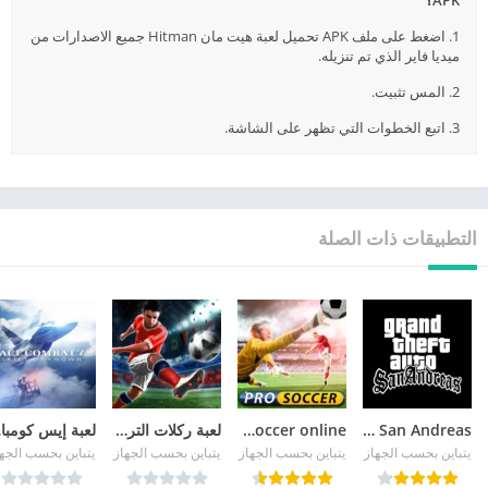
1. اضغط على ملف APK تحميل لعبة هيت مان Hitman جميع الاصدارات من
ميديا فاير الذي تم تنزيله.
2. المس تثبيت.
3. اتبع الخطوات التي تظهر على الشاشة.
التطبيقات ذات الصلة
GTA San Andreas
pro soccer online مهكرة
لعبة ركلات الترجيح
لع
يتباين بحسب الجهاز
يتباين بحسب الجهاز
يتباين بحسب الجهاز
يتباين بحسب الجه