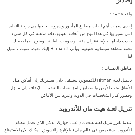
واقعية تامة :
إحدى سمات أهم العاب مصارع المأجور وشروط نجاحها هي درجة التقليد
التي تتميز بها في هذا النوع من ألعاب الفيديو، دقة مذهلة في كل شيء
يحدث داخلها، بالإضافة إلى دقة الرسومات العالية الوضوح، مما يجعلك
تشهد مشاهد سينمائية حقيقية، ويأتي Hitman 2 إليك بجودة صوت لا مثيل
لها.
مناطق العمليات :
تحميل لعبة Hitman للكمبيوتر، ستنتقل خلال مسيرتك إلى أماكن مثل
الأنفاق تحت الأرض والمصانع والمؤسسات الضخمة، بالإضافة إلى منازل
وقصور كبار الشخصيات في الدولة وغيرها من الأماكن.
تنزيل لعبة هيت مان للأندرويد
عندما تقرر تنزيل لعبة هيت مان على جهازك الذكي الذي يعمل بنظام
الأندرويد، ستنغمس في عالم مليء بالإثارة والتشويق. يمكنك الآن الاستمتاع