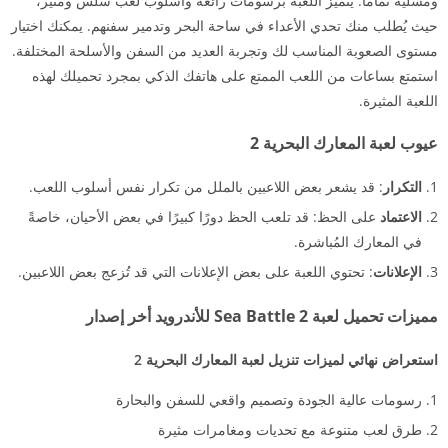
ومسلية تمامًا. يتميز اللعبة برسومات رائعة وأسلوب لعب سلس ومثير،
حيث يُطلب منك تحدي الأعداء في ساحة البحر وتدمير سفنهم. يمكنك اختيار
مستوى الصعوبة المناسب لك وتجربة العديد من السفن والأسلحة المختلفة.
استمتع بساعات من اللعب الممتع على هاتفك الذكي بمجرد تحميلك لهذه
اللعبة المثيرة.
عيوب لعبة المعارك البحرية 2
التكرار
: قد يشعر بعض اللاعبين بالملل من تكرار نفس أسلوب اللعب.
الاعتماد
على الحظ: قد تلعب الحظ دورًا كبيرًا في بعض الأحيان، خاصةً
في المعارك المُباشرة.
الإعلانات
: تحتوي اللعبة على بعض الإعلانات التي قد تُزعج بعض اللاعبين.
مميزات تحميل لعبة Sea Battle 2 للأندرويد أخر إصدار
استعراض نهائي لميزات تنزيل لعبة المعارك البحرية 2
رسومات عالية الجودة وتصميم واقعي للسفن والبحارة
طرق لعب متنوعة مع تحديات ومغامرات مثيرة