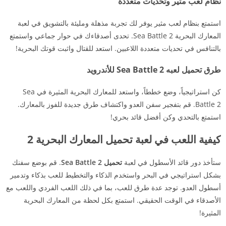
نظام لعب مثير وتحديات متعددة
استمتع بنظام لعب مثير يوفر لك تجربة مذهلة ومليئة بالتشويق في لعبة
المعارك البحرية Sea Battle 2. تحدى أصدقاءك في حوار جماعي واستمتع
بالتنافس في تحديات متعددة اللاعبين. استعد للقتال واثبت قوتك البحرية!
طرق تحميل لعبه Sea Battle 2 للأندرويد
كن استراتيجياً، وضع خططاً، واستعد للمعارك البحرية المثيرة في Sea
Battle 2. قم بتفجير سفن العدو واكتشاف طرق جديدة للفوز بالمعارك.
استمتع بالتحدي وكن أفضل قائد بحري!
كيفية اللعب في لعبة تحميل المعارك البحرية 2
ستأخذ دور قائد الأسطول في لعبة
تحميل Sea Battle 2
. قم بوضع سفنك
بشكل استراتيجي في البحر واستخدم الذكاء والتخطيط للعب بذكاء وتدمير
أسطول العدو. توجد عدة طرق للعب، بما في ذلك اللعب الفردي واللعب مع
الأصدقاء في الوقت الحقيقي. استمتع بكل لحظة من المعارك البحرية
المثيرة!