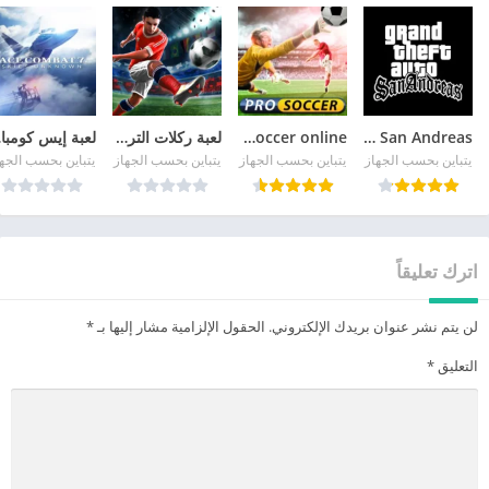
GTA San Andreas
pro soccer online مهكرة
لعبة ركلات الترجيح
لع
يتباين بحسب الجهاز
يتباين بحسب الجهاز
يتباين بحسب الجهاز
يتباين بحسب الجه
اترك تعليقاً
لن يتم نشر عنوان بريدك الإلكتروني.
الحقول الإلزامية مشار إليها بـ
*
التعليق
*