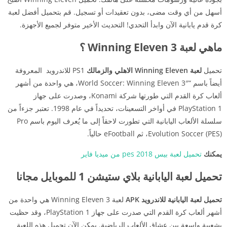
أسهل من أي وقت مضى، بدون تعقيدات أو تسجيل. قم بتحميل أفضل لعبة
كرة قدم يابانية الآن وابدأ التحدي! التحديث الأخير متوفر لجميع الأجهزة.
ماهي لعبة Winning Eleven 3 ؟
تحميل
لعبة Winning Eleven الاهلي والزمالك
PS1 للاندرويد المعروفة
أيضاً باسم “World Soccer: Winning Eleven 3″، هي واحدة من أشهر
ألعاب كرة القدم التي طورتها شركة Konami، وصدرت على جهاز
PlayStation 1 في أواخر التسعينات، تحديداً في عام 1998. تعتبر جزءاً من
سلسلة الألعاب اليابانية التي تطورت لاحقاً إلى ما يُعرف اليوم باسم Pro
Evolution Soccer (PES)، ثم eFootball حالياً.
يمكنك
تحميل لعبة بيس 2018 pes من ميديا فاير
تحميل لعبة اليابانية بلاي ستيشن 1 للموبايل مجانا
تحميل لعبة اليابانية للاندرويد APK
لعبة Winning Eleven 3 هي واحدة من
أشهر ألعاب كرة القدم التي صدرت على جهاز PlayStation 1، وقد حظيت
بشعبية واسعة بين عشاق الألعاب الرياضية. يمكن الآن تحميل هذه اللعبة