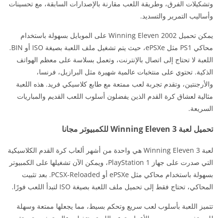
وتشكيلات الفرق، وطريقة اللعب مقارنة بالإصدارات السابقة، مع تحسينات
وأساليب التمرير والتسديد.
يمكن تحميل Winning Eleven 2002 على الموبايل بسهولة باستخدام
محاكي PS1 مثل ePSXe، حيث يتم تشغيل ملف اللعبة بصيغة ISO أو BIN.
اللعبة لا تحتاج إلى اتصال بالإنترنت، وتعمل بسلاسة على معظم الهواتف
الذكية. تحتوي على منتخبات عالمية شهيرة مثل البرازيل، فرنسا،
والأرجنتين، وتقدم تجربة لعب ممتعة مع طابع كلاسيكي فريد. هذه اللعبة
مثالية لعشاق كرة القدم الذين يفضلون أسلوب اللعب القديم والمباريات
السريعة.
تحميل لعبة Winning Eleven 3 للكمبيوتر مجانا
لعبة Winning Eleven 3 هي واحدة من أشهر ألعاب كرة القدم الكلاسيكية
التي صدرت على جهاز PlayStation 1، ويمكن الآن تشغيلها على الكمبيوتر
بسهولة باستخدام محاكي مثل ePSXe أو PCSX-Reloaded. بعد تثبيت
المحاكي، تحتاج فقط إلى تحميل ملف اللعبة بصيغة ISO لتبدأ اللعب فورًا.
تتميز اللعبة بأسلوب لعب سريع وتحكم بسيط، مما يجعلها ممتعة وسهلة