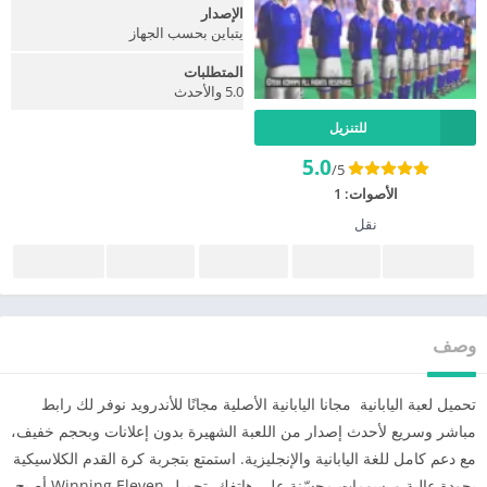
الإصدار
يتباين بحسب الجهاز
المتطلبات
5.0 والأحدث
للتنزيل
5.0
/5
الأصوات:
1
نقل
وصف
تحميل لعبة اليابانية مجانا اليابانية الأصلية مجانًا للأندرويد نوفر لك رابط
مباشر وسريع لأحدث إصدار من اللعبة الشهيرة بدون إعلانات وبحجم خفيف،
مع دعم كامل للغة اليابانية والإنجليزية. استمتع بتجربة كرة القدم الكلاسيكية
بجودة عالية ورسومات محسّنة على هاتفك. تحميل Winning Eleven أصبح