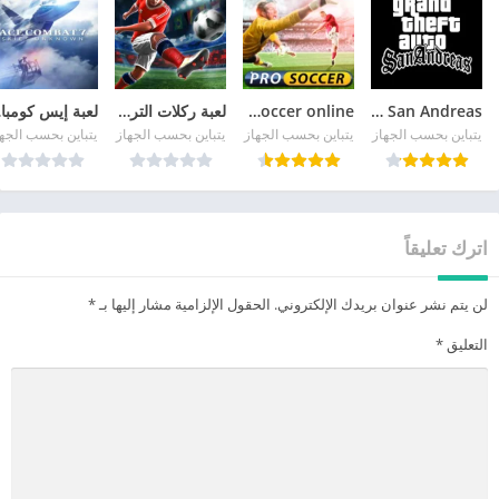
GTA San Andreas
pro soccer online مهكرة
لعبة ركلات الترجيح
لع
يتباين بحسب الجهاز
يتباين بحسب الجهاز
يتباين بحسب الجهاز
يتباين بحسب الجه
اترك تعليقاً
لن يتم نشر عنوان بريدك الإلكتروني.
الحقول الإلزامية مشار إليها بـ
*
التعليق
*