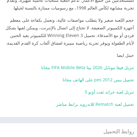
للمستخدمين من جميع الأعمار. تدعم اللعبة منتخبات عالمية شهيرة، وتقدم
تجربة مشابهة لكأس العالم 1998، مع رسوميات ممتازة بالنسبة لجيلها.
حجم اللعبة صغير ولا يتطلب مواصفات عالية، وتعمل بكفاءة على معظم
أجهزة الكمبيوتر الضعيفة. لا تحتاج إلى اتصال بالإنترنت، ويمكن لعبها بشكل
فردي أو مع الأصدقاء. تحميل Winning Eleven 3 للكمبيوتر يعيد الحنين
لأيام الطفولة ويوفر تجربة رياضية مميزة لعشاق ألعاب كرة القدم القديمة.
حمل ايضا
تنزيل فيفا موبايل 2026 بيتا FIFA Mobile Beta مجانا
تحميل بيس pes 2012 على الهاتف مجانا
تنزيل لعبة جراند ثفت أوتو 5
تحميل لعبة Rematch للاندرويد برابط مباشر
روابط التحميل