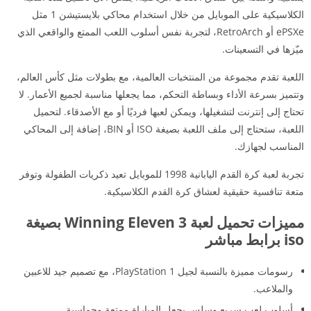
الكلاسيكية على الموبايل من خلال استخدام محاكي بلايستيشن 1 مثل
ePSXe أو RetroArch، لتجربة نفس أسلوب اللعب الممتع والواقعي الذي
ميّزها في التسعينات.
اللعبة تقدم مجموعة من المنتخبات العالمية، مع بطولات مثل كأس العالم،
وتتميز بسرعة الأداء وبساطة التحكم، مما يجعلها مناسبة لجميع الأعمار. لا
تحتاج إلى إنترنت لتشغيلها، ويمكن لعبها فرديًا أو مع الأصدقاء. لتحميل
اللعبة، ستحتاج إلى ملف اللعبة بصيغة ISO أو BIN، إضافة إلى المحاكي
المناسب لجهازك.
تجربة لعبة كرة القدم اليابانية 1998 للموبايل تعيد ذكريات الطفولة وتوفر
متعة تنافسية حقيقية لعشاق كرة القدم الكلاسيكية.
مميزات تحميل لعبة Winning Eleven 3 بصيغة
iso برابط مباشر
رسومات مميزة بالنسبة لجيل PlayStation 1، مع تصميم جيد للاعبين
والملاعب.
أسلوب لعب سريع وسلس يجعل المباراة ممتعة وحماسية.