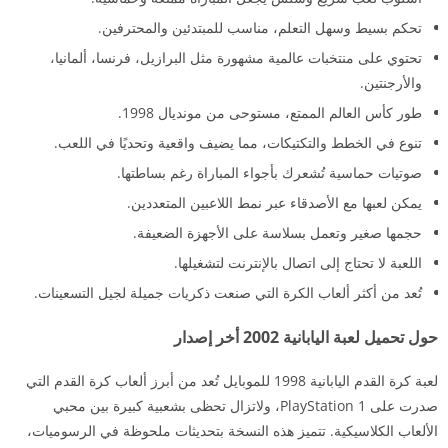
تحكم بسيط وسهل التعلم، مناسب للمبتدئين والمحترفين.
تحتوي على منتخبات عالمية مشهورة مثل البرازيل، فرنسا، ألمانيا،
والأرجنتين.
طور كأس العالم الممتع، مستوحى من مونديال 1998.
تنوع في الخطط والتكتيكات، مما يضيف واقعية وتحديًا في اللعب.
صوتيات حماسية تُشعرك بأجواء المباراة رغم بساطتها.
يمكن لعبها مع الأصدقاء عبر نمط اللاعبين المتعددين.
حجمها صغير وتعمل بسلاسة على الأجهزة الضعيفة.
اللعبة لا تحتاج إلى اتصال بالإنترنت لتشغيلها.
تُعد من أكثر ألعاب الكرة التي صنعت ذكريات جميلة لجيل التسعينات.
حول تحميل لعبة اليابانية 2002 أخر إصدار
لعبة كرة القدم اليابانية 1998 للموبايل تُعد من أبرز ألعاب كرة القدم التي
صدرت على PlayStation 1، ولاتزال تحظى بشعبية كبيرة بين محبي
الألعاب الكلاسيكية. تتميز هذه النسخة بتحديثات ملحوظة في الرسوميات،