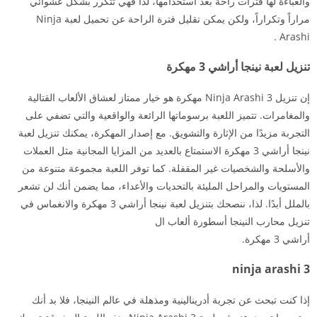
والعباءة لها فترات راحة بعد استخدامها، لذا فهي تتكرر بشكل عشوائي
مراراً وتكراراً، ولكن يمكن تقليل فترة الراحة عن تحميل لعبة Ninja
Arashi .
تنزيل لعبة نينجا أراشي 3 مهكرة
إن تنزيل Ninja Arashi 3 مهكرة هو خيار ممتاز لعشاق الألعاب القتالية
والمغامرات. تتميز اللعبة برسوماتها الرائعة والواقعية والتي تضفي على
التجربة مزيدًا من الإثارة والتشويق. مع إصدار المهكرة، يمكنك تنزيل لعبة
نينجا أراشي 3 مهكرة الاستمتاع بالعديد من المزايا المجانية مثل العملات
والأسلحة والشخصيات غير المقفلة. كما توفر اللعبة مجموعة متنوعة من
المستويات والمراحل المليئة بالتحديات والأعداء، مما يضمن أنك لن تشعر
بالملل أبدًا. لذا، ننصحك بتنزيل لعبة نينجا أراشي 3 مهكرة والانغماس في
تنزيل محارب النينجا أسطورة ألعاب ال
أراشي 3 مهكرة.
ninja arashi 3
إذا كنت تبحث عن تجربة أدرينالينية ومذهلة في عالم النينجا، فلا بد أنك