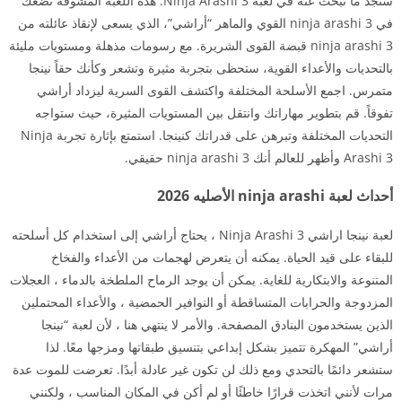
ستجد ما تبحث عنه في لعبة Ninja Arashi 3. هذه اللعبة المشوقة تضعك
في ninja arashi 3 القوي والماهر “أراشي”، الذي يسعى لإنقاذ عائلته من
ninja arashi 3 قبضة القوى الشريرة. مع رسومات مذهلة ومستويات مليئة
بالتحديات والأعداء القوية، ستحظى بتجربة مثيرة وتشعر وكأنك حقاً نينجا
متمرس. اجمع الأسلحة المختلفة واكتشف القوى السرية ليزداد أراشي
تفوقاً. قم بتطوير مهاراتك وانتقل بين المستويات المثيرة، حيث ستواجه
التحديات المختلفة وتبرهن على قدراتك كنينجا. استمتع بإثارة تجربة Ninja
Arashi 3 وأظهر للعالم أنك ninja arashi 3 حقيقي.
أحداث لعبة ninja arashi الأصليه 2026
لعبة نينجا اراشي 3 Ninja Arashi ، يحتاج أراشي إلى استخدام كل أسلحته
للبقاء على قيد الحياة. يمكنه أن يتعرض لهجمات من الأعداء والفخاخ
المتنوعة والابتكارية للغاية. يمكن أن يوجد الرماح الملطخة بالدماء ، العجلات
المزدوجة والحرابات المتساقطة أو النوافير الحمضية ، والأعداء المحتملين
الذين يستخدمون البنادق المصفحة. والأمر لا ينتهي هنا ، لأن لعبة “نينجا
أراشي” المهكرة تتميز بشكل إبداعي بتنسيق طبقاتها ومزجها معًا. لذا
ستشعر دائمًا بالتحدي ومع ذلك لن تكون غير عادلة أبدًا. تعرضت للموت عدة
مرات لأنني اتخذت قرارًا خاطئًا أو لم أكن في المكان المناسب ، ولكنني