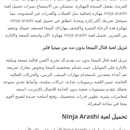
الفريدة. بفضل النسخة المهكرة، ستتمكن من الاستمتاع بميزات تحميل لعبة
ninja arashi مهكرة إضافية مثل العملات والقدرات غير المحدودة، مما
سيجعل تجربتك أكثر إثارة وتحديا. انطلق في تحميل لعبة ninja arashi
مهكرة هذه الرحلة المثيرة واكتشف مهاراتك النينجا لتستعيد حبيبتك وتنتقم
من الشرير. تحميل لعبة ninja arashi مهكرة الآن واستعد للمتعة والإثارة.
تنزيل لعبة قتال النينجا بدون نت من ميديا فاير
تنزيل لعبة قتال النينجا بدون نت يقدم لك تجربة أكشن قتالية ممتعة ومليئة
بالإثارة على الموبايل، حيث تتحكم بشخصية النينجا وتخوض معارك سريعة
ضد أعداء متعددين باستخدام مهارات السيف، الرمي، والحركات القتالية
الخاصة. تتميز اللعبة برسومات جذابة، حركات سلسة، وأنماط تحدي متنوعة
تجعلك تتقدم بمستويات صعبة بدون الحاجة للاتصال بالإنترنت. استعد
لمغامرات مثيرة، تطوير قدرات شخصيتك، وفتح أسلحة جديدة لتصبح أقوى
نينجا في ساحة المعركة.
تحميل لعبة Ninja Arashi
بعد أن تثبت تحميل لعبة Ninja Arashi الأصليه على نظام الأندرويد،