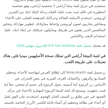
ستتجسد في تنزيل لعبة نينجا أراشي 3 شخصية آراشي، وهو شخصية
أسطورية في عالم حيث يجب عليك القيام برحلة لإنقاذ ابنك من الشرير
أوروشي. استخدم الأسلحة الفتاكة وحركاتك المدهشة للتغلب على الأعداء
ومقاتلين يحاربون لصون أوروشي وإحباط محاولاتك. لتطوير مهاراتك وتجاوز
المنافسين الذين يقفون في طريقك ويحاولون عرقلتك عن إنقاذ ابنك، عليك
استخدام الذهب والألماس.
قد تعجبك
تحميل لعبة GTA San Andreas للاندرويد مهكره 2026
في لعبة النينجا أراشي التي تمتلك نسخة الأصليهمن ميديا فاير، هناك
تعديلات على طريقة اللعب.
زرتحميل لعبة Ninja Arashi إلى إطلاق القرص لمهاجمة الأعداء، وتحطم
الصناديق والزهور، واكتشاف الغرف السرية في بعض الجدران. في
الأساس، زر الزموج كما أسميه، يحول الزموج إلى جسم أو شخص، تبعاً لما
قمت بتجهيزه، ويسمح لك لعبة النينجا الزموج المهكرة بالاختباء في مرأى
الجميع، في حين يطلق زر السيف العنان للهجوم. استخدمه على الفور لقتل
أي أعداء في نطاقه وتحطيم أي أشياء قابلة للكسر. الأزرار الخاصة بالسيف