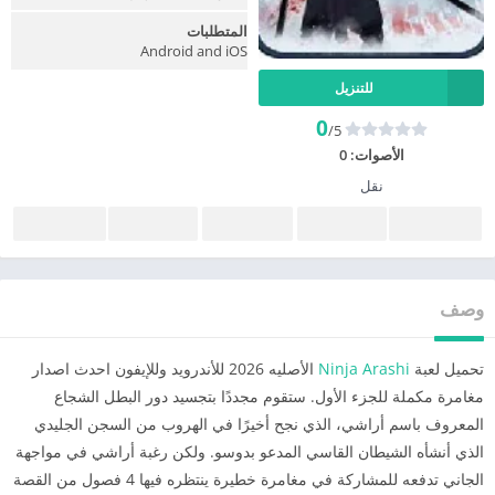
المتطلبات
Android and iOS
للتنزيل
0
/5
الأصوات:
0
نقل
وصف
تحميل لعبة
Ninja Arashi
الأصليه 2026 للأندرويد وللإيفون احدث اصدار
مغامرة مكملة للجزء الأول. ستقوم مجددًا بتجسيد دور البطل الشجاع
المعروف باسم أراشي، الذي نجح أخيرًا في الهروب من السجن الجليدي
الذي أنشأه الشيطان القاسي المدعو بدوسو. ولكن رغبة أراشي في مواجهة
الجاني تدفعه للمشاركة في مغامرة خطيرة ينتظره فيها 4 فصول من القصة