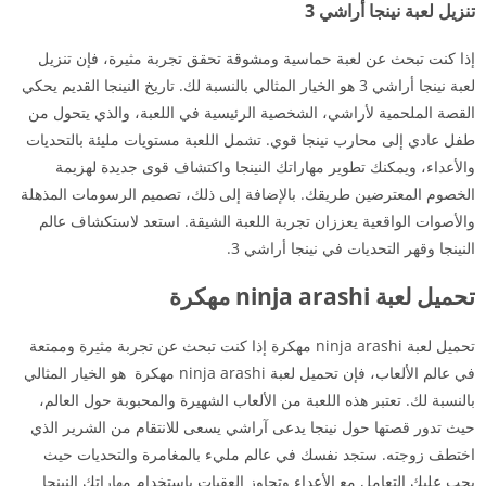
تنزيل لعبة نينجا أراشي 3
إذا كنت تبحث عن لعبة حماسية ومشوقة تحقق تجربة مثيرة، فإن تنزيل
لعبة نينجا أراشي 3 هو الخيار المثالي بالنسبة لك. تاريخ النينجا القديم يحكي
القصة الملحمية لأراشي، الشخصية الرئيسية في اللعبة، والذي يتحول من
طفل عادي إلى محارب نينجا قوي. تشمل اللعبة مستويات مليئة بالتحديات
والأعداء، ويمكنك تطوير مهاراتك النينجا واكتشاف قوى جديدة لهزيمة
الخصوم المعترضين طريقك. بالإضافة إلى ذلك، تصميم الرسومات المذهلة
والأصوات الواقعية يعززان تجربة اللعبة الشيقة. استعد لاستكشاف عالم
النينجا وقهر التحديات في نينجا أراشي 3.
تحميل لعبة ninja arashi مهكرة
تحميل لعبة ninja arashi مهكرة إذا كنت تبحث عن تجربة مثيرة وممتعة
في عالم الألعاب، فإن تحميل لعبة ninja arashi مهكرة هو الخيار المثالي
بالنسبة لك. تعتبر هذه اللعبة من الألعاب الشهيرة والمحبوبة حول العالم،
حيث تدور قصتها حول نينجا يدعى آراشي يسعى للانتقام من الشرير الذي
اختطف زوجته. ستجد نفسك في عالم مليء بالمغامرة والتحديات حيث
يجب عليك التعامل مع الأعداء وتجاوز العقبات باستخدام مهاراتك النينجا