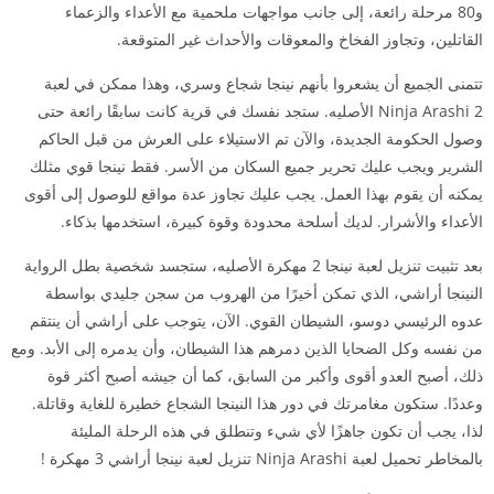
و80 مرحلة رائعة، إلى جانب مواجهات ملحمية مع الأعداء والزعماء
القاتلين، وتجاوز الفخاخ والمعوقات والأحداث غير المتوقعة.
تتمنى الجميع أن يشعروا بأنهم نينجا شجاع وسري، وهذا ممكن في لعبة
Ninja Arashi 2 الأصليه. ستجد نفسك في قرية كانت سابقًا رائعة حتى
وصول الحكومة الجديدة، والآن تم الاستيلاء على العرش من قبل الحاكم
الشرير ويجب عليك تحرير جميع السكان من الأسر. فقط نينجا قوي مثلك
يمكنه أن يقوم بهذا العمل. يجب عليك تجاوز عدة مواقع للوصول إلى أقوى
الأعداء والأشرار. لديك أسلحة محدودة وقوة كبيرة، استخدمها بذكاء.
بعد تثبيت تنزيل لعبة نينجا 2 مهكرة الأصليه، ستجسد شخصية بطل الرواية
النينجا أراشي، الذي تمكن أخيرًا من الهروب من سجن جليدي بواسطة
عدوه الرئيسي دوسو، الشيطان القوي. الآن، يتوجب على أراشي أن ينتقم
من نفسه وكل الضحايا الذين دمرهم هذا الشيطان، وأن يدمره إلى الأبد. ومع
ذلك، أصبح العدو أقوى وأكبر من السابق، كما أن جيشه أصبح أكثر قوة
وعددًا. ستكون مغامرتك في دور هذا النينجا الشجاع خطيرة للغاية وقاتلة.
لذا، يجب أن تكون جاهزًا لأي شيء وتنطلق في هذه الرحلة المليئة
بالمخاطر تحميل لعبة Ninja Arashi تنزيل لعبة نينجا أراشي 3 مهكرة !