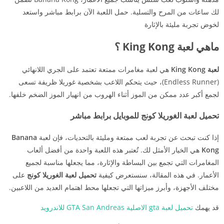
لك ساعات من المرح والتسلية. حمل اللعبة الآن برابط مباشر واستعد
لخوض تجربة مليئة بالإثارة
ماهي لعبة King Kong ؟
لعبة King Kong
هي لعبة مغامرات ممتعة تعتمد على الجري اللانهائي
(Endless Runner)، حيث يتحكم اللاعب بشخصية غوريلا ظريفة تسعى
لجمع أكبر عدد ممكن من الموز أثناء الهروب من انهيار الموز الضخم خلفها.
تحميل لعبة الغوريلا كونج للموبايل برابط مباشر
إذا كنت تبحث عن تجربة لعب ممتعة ومليئة بالتحديات، فإن لعبة
Banana
Kong
هي الخيار الأمثل لك. تُعتبر هذه اللعبة واحدة من أفضل ألعاب
المغامرات التي تجمع بين البساطة والإثارة، مما يجعلها مناسبة لجميع
الأعمار. في هذه المقالة، سنستعرض كيفية
تحميل لعبة الغوريلا كونج
على
مختلف الأجهزة، وأبرز ميزاتها التي تجعلها محط اهتمام العديد من اللاعبين.
قد يهمك
تحميل لعبة gta الاصلية GTA San Andreas للاندرويد