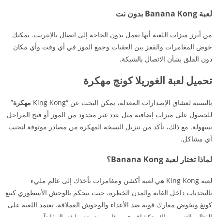
لعبة Banana Kong بدون نت
من أبرز ميزات اللعبة أنها تعمل بدون الحاجة إلى اتصال بالإنترنت. يمكنك
خوض المغامرات والقفز بين العقبات وجمع الموز في أي وقت وأي مكان
دون القلق بشأن الاتصال بالشبكة.
تحميل لعبة الغوريلا كونج مهكرة
بالنسبة لعشاق الإصدارات المعدلة، يمكن البحث عن “King Kong
مهكرة
”
للحصول على ميزات إضافية مثل عدد غير محدود من الموز أو فتح المراحل
بسهولة. مع ذلك، تأكد من تنزيل النسخة المهكرة من مصادر موثوقة لتجنب
أي مشاكل.
لماذا تختار لعبة Banana Kong؟
لعبة King Kong هي لعبة أكشن ومغامرات تأخذك إلى عالم مليء
بالتحديات داخل الغابة والمدن الخطرة، حيث تتحكم بالوحش الأسطوري كينغ
كونغ وتخوض معارك قوية ضد الأعداء والوحوش العملاقة. تعتمد اللعبة على
القتال، التدمير، والاستكشاف في بيئات مفتوحة مليئة بالمفاجآت.