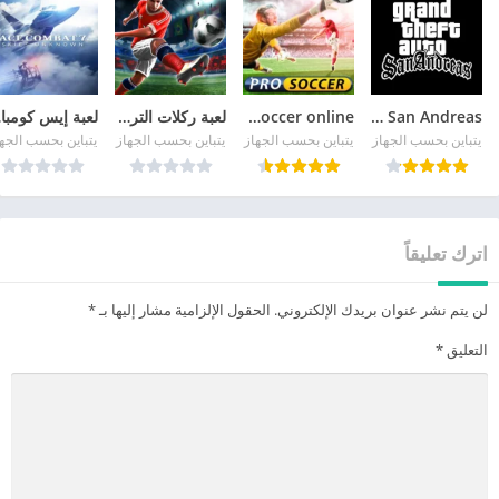
GTA San Andreas
pro soccer online مهكرة
لعبة ركلات الترجيح
لع
يتباين بحسب الجهاز
يتباين بحسب الجهاز
يتباين بحسب الجهاز
يتباين بحسب الجه
اترك تعليقاً
لن يتم نشر عنوان بريدك الإلكتروني.
الحقول الإلزامية مشار إليها بـ
*
التعليق
*