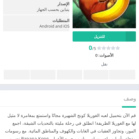
الإصدار
يتباين بحسب الجهاز
المتطلبات
Android and iOS
للتنزيل
0
/5
الأصوات:
0
نقل
وصف
قم الآن بتحميل لعبه الغوريلا كونج الشهيرة مجانًا واستمتع بمغامرة لا مثيل
لها مع الغوريلا الظريفة! انطلق في رحلة مليئة بالتحديات الشيقة، اجمع
الموز، وتجاوز العقبات في الغابات والكهوف والمناطق المائية. مع رسومات
مذهلة وأسلوب لعب سلس يناسب جميع الأعمار، Banana Kong تضمن