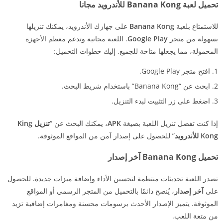
تحميل لعبة Banana Kong للأندرويد مجانا
للاستمتاع بلعبة
Banana Kong
على جهازك الأندرويد، يمكنك تنزيلها
بسهولة من متجر
Google Play
. اللعبة مجانية وتدعم معظم الأجهزة
المحمولة، مما يجعلها متاحة للجميع. إليك خطوات التحميل:
افتح متجر Google Play.
ابحث عن “Banana Kong” باستخدام شريط البحث.
اضغط على زر التثبيت لبدء التنزيل.
إذا كنت تفضل تنزيل اللعبة بصيغة
APK
، يمكنك البحث عن “
تنزيل King
Kong للأندرويد
” للحصول على إصدار آمن من المواقع الموثوقة.
تحميل Banana Kong آخر إصدار
تصدر اللعبة تحديثات منتظمة لتحسين الأداء وإضافة ميزات جديدة. للحصول
على
آخر إصدار
، يُنصح دائمًا بالتحميل من المتجر الرسمي أو المواقع
الموثوقة. يتميز الإصدار الأحدث برسومات محسنة ومغامرات إضافية تزيد
من متعة اللعب.