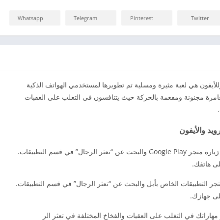
Whatsapp
Telegram
Pinterest
Twitter
للأيفون هي لعبة مثيرة ومسلية تم تطويرها لمستخدمي الهواتف الذكية
 مغامرة مجنونة ومفعمة بالحركة حيث يتنافسون في التغلب على العقبات
لتحميل لعبة تعثر الرجال على الأندرويد 2026، يمكنك زيارة متجر Google Play والبحث عن “تعثر الرجال” في قسم التطبيقات.
لى هاتفك.
تجر التطبيقات الخاص بأبل والبحث عن “تعثر الرجال” في قسم التطبيقات.
على جهازك.
ر مهاراتك في التغلب على العقبات والفخاخ المختلفة في تعثر الر