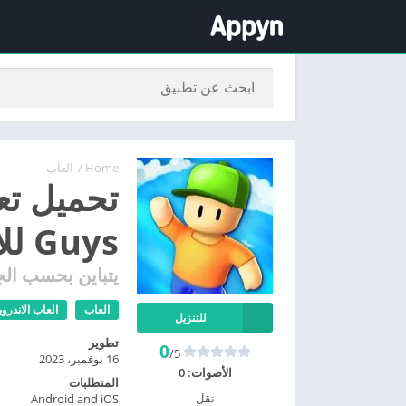
Home
/
العاب
Guys للأندرويد وللأيفون
يتباين بحسب الج
العاب
العاب الاندروي
للتنزيل
تطوير
0
/5
16 نوفمبر، 2023
الأصوات:
0
المتطلبات
نقل
Android and iOS