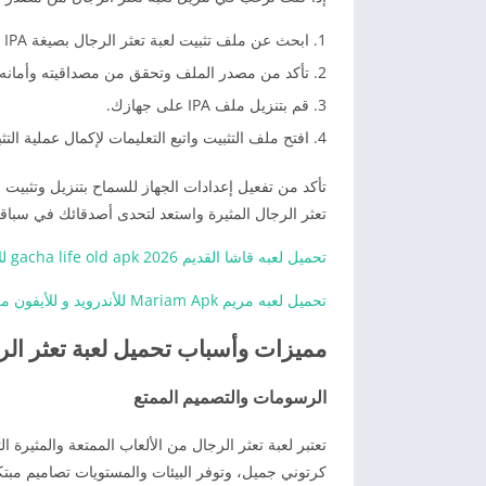
ابحث عن ملف تثبيت لعبة تعثر الرجال بصيغة IPA عبر الإنترنت.
تأكد من مصدر الملف وتحقق من مصداقيته وأمانه.
قم بتنزيل ملف IPA على جهازك.
افتح ملف التثبيت واتبع التعليمات لإكمال عملية التث
تأكد من تفعيل إعدادات الجهاز للسماح بتنزيل وتثبيت 
تعثر الرجال المثيرة واستعد لتحدى أصدقائك في سباقا
تحميل لعبه قاشا القديم gacha life old apk 2026 للأندرويد وللأيفون برابط مباشر
تحميل لعبه مريم Mariam Apk للأندرويد و للأيفون من ميديا فاير
مميزات وأسباب تحميل لعبة تعثر الرجال 
الرسومات والتصميم الممتع
تعتبر لعبة تعثر الرجال من الألعاب الممتعة والمثيرة 
كرتوني جميل، وتوفر البيئات والمستويات تصاميم مبتكر