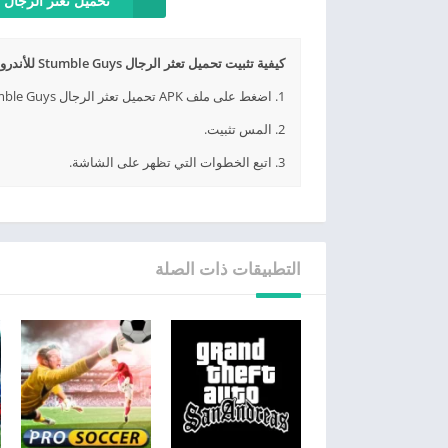
تحميل تعثر الرجال ل
كيفية تثبيت تحميل تعثر الرجال Stumble Guys للأندرويد وللأيفون APK؟
1. اضغط على ملف APK تحميل تعثر الرجال Stumble Guys للأندرويد وللأيفون الذي تم تنزيله.
2. المس تثبيت.
3. اتبع الخطوات التي تظهر على الشاشة.
التطبيقات ذات الصلة