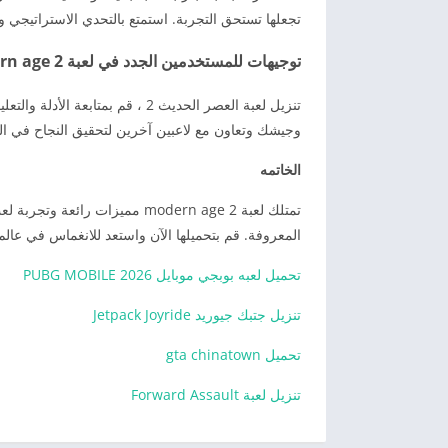
تجعلها تستحق التجربة. استمتع بالتحدي الاستراتيجي واستكشاف ال
توجيهات للمستخدمين الجدد في لعبة modern age 2
تنزيل لعبة العصر الحديث 2 ، قم بم
وجيشك وتعاون مع لاعبين آخرين لتحقيق النجاح في ال
الخاتمه
تمتلك لعبة 2 modern age مميزا
المعروفة. قم بتحميلها الآن واستعد للانغماس في عالم 
تحميل لعبه بوبجي موبايل 2026 PUBG MOBILE
تنزيل جتبك جيوريد Jetpack Joyride
تحميل gta chinatown
تنزيل لعبة Forward Assault