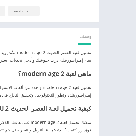
Facebook
وصف
تحميل لعبة العصر الحديث 2 modern age للأندرويد و للأيفون أخر إصدار استمتع بتجربة فريدة مع
ببناء إمبراطوريتك، درب جيوشك وأدخل تحديات استرا
ماهي لعبة 2 modern age؟
تحميل لعبة 2 modern age واحدة
إمبراطوريتك، وتطور التكنولوجيا، وتحقيق النجاح في هذ
كيفية تحميل لعبة العصر الحديث 2 للأندرويد برابط مباشر
فوق زر “تثبيت” لبدء عملية التنزيل وانتظر حتى يتم تث