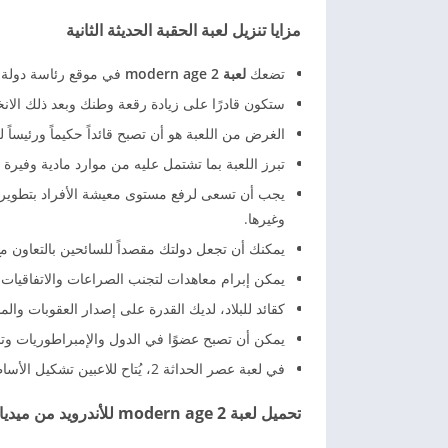
مزايا تنزيل لعبة الحقبة الحديثة الثانية
تضعك
لعبة 2 modern age
في موقع رئاسة دولة 
ستكون قادرًا على زيادة رقعة وطنك وبعد ذلك الا
الغرض من اللعبة هو أن تصبح قائداً حكيماً ورئيساً 
تبرز اللعبة بما تشتمل عليه من موارد مادية وفيرة و
يجب أن تسعى لرفع مستوى معيشة الأفراد بتطوير الم
وغيرها.
يمكنك أن تجعل دولتك مقصداً للسائحين بالتعاون مع
يمكن إبرام معاهدات لتجنب الصراعات والاتفاقيات ال
كقائد للبلاد، لديك القدرة على إصدار العقوبات والم
يمكن أن تصبح عضوًا في الدول والإمبراطوريات وتب
في لعبة عصر الحداثة 2، يُتاح للاعبين تشكيل الأساطيل وتأهيل القوات العسكرية بالإضافة إلى تصنيع العتاد الحربي.
تحميل لعبة 2 modern age للأندرويد من ميديا فاير