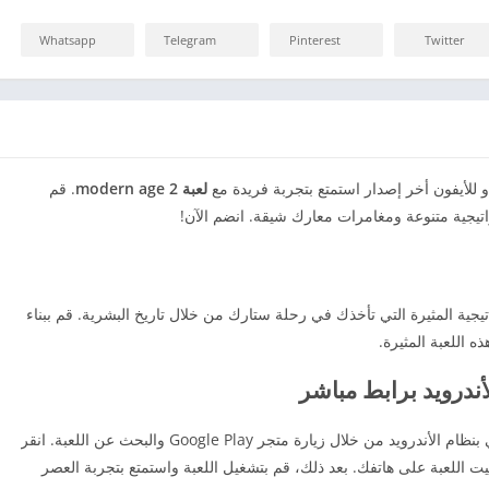
Whatsapp
Telegram
Pinterest
Twitter
لعبة 2 modern age
. قم
تيجية متنوعة ومغامرات معارك شيقة. انضم الآن!
 من ألعاب الاستراتيجية المثيرة التي تأخذك في رحلة ستارك من خلال تاريخ البشرية. قم ببناء
ه اللعبة المثيرة.
يمكنك تحميل لعبة 2 modern age على هاتفك الذكي بنظام الأندرويد من خلال زيارة متجر Google Play والبحث عن اللعبة. انقر
بيت اللعبة على هاتفك. بعد ذلك، قم بتشغيل اللعبة واستمتع بتجربة العصر