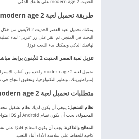
الحديث 2 modern age على هاتفك الذكي.
طريقة تحميل لعبة 2 modern age على الهواتف الذكية بنظام الآيفون
البحث في المتجر، ثم انقر على زر “تنزيل” لبدء عملية
لهاتفك الذكي ويمكنك بدء اللعب فورًا.
تنزيل لعبة العصر الحديث 2 للأيفون برابط مباشر
تحميل لعبة 2 modern age واحدة
إمبراطوريتك، وتطور التكنولوجيا، وتحقيق النجاح في هذ
متطلبات تحميل لعبة 2 modern age للأندرويد و للأيفون
نظام التشغيل:
ينبغي أن يكون لديك نظام تشغيل محدث 
المحمولة، يجب أن يكون نظام Android أو iOS متوافق مع اللعبة.
المعالج والذاكرة:
يجب أن يكون المعالج قادرًا على تش
كافية للحفاظ على سلاسة الأداء أثناء اللعب.