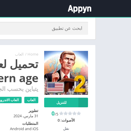
Home
/
العاب
modern age
يتباين بحسب الج
العاب
العاب الاندروي
للتنزيل
تطوير
0
/5
31 مارس، 2024
الأصوات:
0
المتطلبات
نقل
Android and iOS