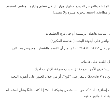
ز المذهلة والفرص العديدة لإظهار مهاراتك في تنظيم وإدارة المطعم. استمتع
 مطابخه. استعد لتجربة مثيرة ولا تنسى!
نقر على أيقونة البحث (العدسة المكبرة).
المُطورة من قبل “GAMEGOS”. تحقق من أن الاسم والشعار المعروض يطابقان
ل اللعبة على هاتفك.
 قد يستغرق الأمر بضع دقائق حسب سرعة الإنترنت لديك.
بعد اكتمال التثبيت، يمكنك إما فتح اللعبة مباشرة من Google Play بالنقر على “فتح”، أو من خلال العثور على أيقونة اللعبة
عند فتح اللعبة لأول مرة، قد تحتاج إلى تحميل بيانات إضافية، لذا تأكد من أنك متصل بشبكة Wi-Fi إذا كنت قلقًا بشأن استخدام
بة لعبة مانور كافيه.