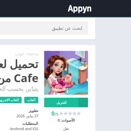
Home
/
العاب
Cafe من ميديا فاير
يتباين بحسب الج
العاب
العاب الاندروي
للتنزيل
تطوير
0
/5
27 يناير، 2026
الأصوات:
0
المتطلبات
نقل
Android and iOS