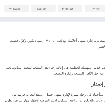
Whatsapp
Telegram
Pinterest
Twitter
Manor Cafe من ميديا فاير استمتع بمغامرة إدارة مقهى أحلامك مع لعبة Manor. رمم، ديكور، وكوِّن قصتك
لعمر!
 قديم، ومهمتك العظيمة هي إعادة إحياء هذا المطعم لمجده السابق. لعبة
بين حل الألغاز الممتعة وإدارة المطعم.
 إصدار
لتي ستأخذك في رحلة مثيرة لإدارة مقهى جميل. استعد لتجربة فريدة من
 الأثاث والديكورات الرائعة. ستكون لديك الفرصة لإظهار مهاراتك في تطوير