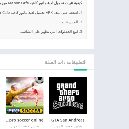
كيفية تثبيت تحميل لعبة مانور كافيه Manor Cafe من ميديا فاير APK؟
1. اضغط على ملف APK تحميل لعبة مانور كافيه Manor Cafe من ميديا فاير الذي تم تنزيله.
2. المس تثبيت.
3. اتبع الخطوات التي تظهر على الشاشة.
التطبيقات ذات الصلة
GTA San Andreas
pro soccer online مهكرة
يتباين بحسب الجهاز
يتباين بحسب الجهاز