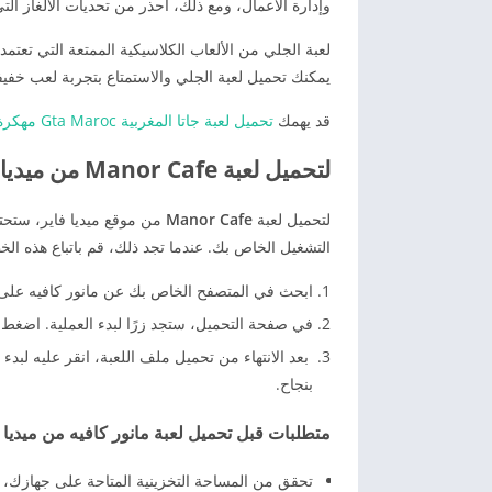
وإدارة الأعمال، ومع ذلك، احذر من تحديات الألغاز ال
لعبة الجلي من الألعاب الكلاسيكية الممتعة التي تعتمد
يمكنك تحميل لعبة الجلي والاستمتاع بتجربة لعب خفي
قد يهمك
تحميل لعبة جاتا المغربية Gta Maroc مهكرة من ميديا فاير 2026 بدون نت
لتحميل لعبة Manor Cafe من ميديا فاير
لتحميل لعبة
Manor Cafe
من موقع ميديا فاير، ستحتا
التشغيل الخاص بك. عندما تجد ذلك، قم باتباع هذه ال
ابحث في المتصفح الخاص بك عن مانور كافيه على مي
في صفحة التحميل، ستجد زرًا لبدء العملية. اضغط 
بعد الانتهاء من تحميل ملف اللعبة، انقر عليه لبدء 
بنجاح.
متطلبات قبل تحميل لعبة مانور كافيه من ميديا ف
تحقق من المساحة التخزينية المتاحة على جهازك، فا