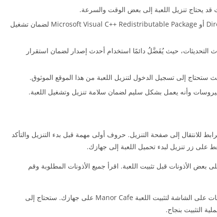
قد يحتاج تنزيل اللعبة إلى بعض الوقت والسرعة.
قد يحتاج جهازك إلى تثبيت برامج إضافية مثل DirectX أو Microsoft Visual C++ Redistributable Package لضمان تشغيل
ث التحديثات، حيث يُفَضَّلُ دائمًا استخدام أحدث إصدار لضمان استقرار
ث ستحتاج إلى تسجيل الدخول لتنزيل اللعبة من هذا الموقع الموثوق.
فيروسات وأنه يعمل بشكل سليم لضمان سلامة تنزيل وتشغيل اللعبة.
رابط للانتقال إلى صفحة التنزيل. حروف أولى مهمة قبل بدء التنزيل والتأكد
 على زر تنزيل لبدء تحميل اللعبة إلى جهازك.
على بعض الأذونات قبل تثبيت اللعبة. اقرأ جميع الأذونات المطلوبة وقم
بمجرد اكتمال التحميل، افتح ملف التنزيل واتبع التعليمات على الشاشة لتثبيت اللعبة Manor Cafe على جهازك. ستحتاج إلى
لية التثبيت بنجاح.