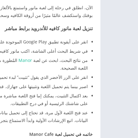
الآن، انطلق في رحلة إلى لعبة مانور واستمتع بالألغا
بوقتك واستكشف عالمًا مثيرًا من أروقة الكافيه وسحر
تنزيل لعبة مانور كافيه للأندرويد برابط مباشر
انقر على أيقونة تطبيق Google Play الموجودة على شاشة هاتفك الرئيسية أو في درج التطبيقات.
في شريط البحث أعلى الشاشة، اكتب مانور كافيه وا
من نتائج البحث، ابحث عن لعبة
Manor
اللعبة الصحيحة.
انقر على الزر الأخضر الذي يقول “تثبيت” لبدء تحمي
اصبر بينما يتم تحميل اللعبة وتثبيتها على جهازك.
على شاشتك الرئيسية أو في درج التطبيقات.
البيانات. اتبع الإرشادات الأولية وابدأ الاستمتاع بتجر
خاتمه في تحميل لعبة Manor Cafe