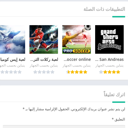
التطبيقات ذات الصلة
GTA San Andreas
pro soccer online مهكرة
لعبة ركلات الترجيح
لع
يتباين بحسب الجهاز
يتباين بحسب الجهاز
يتباين بحسب الجهاز
يتباين بحسب الجه
اترك تعليقاً
لن يتم نشر عنوان بريدك الإلكتروني.
الحقول الإلزامية مشار إليها بـ
*
التعليق
*