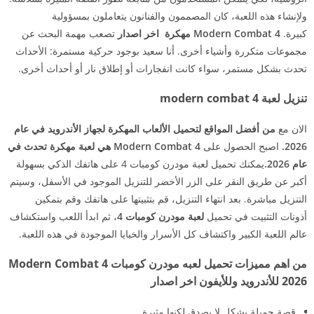
ولإنشاء هذه اللعبة، كان المصممون والفنانون يتعاملون بمسؤولية
كبيرة.
Modern Combat 4 مهكرة اخر اصدار
تصعب مهمة البحث عن
مجموعات متكررة وأشياء أخرى. أنا سعيد بوجود حركية مستمرة: الأحداث
تحدث بشكل مستمر، سواء كانت انفجارات أو إطلاق نار أو أحداث أخرى.
تنزيل لعبة modern combat 4
الان مع
من أفضل المواقع لتحميل الألعاب المهكرة لجهاز الأندرويد في عام
2026.
اصبح الحصول على
Modern Combat 4 هي لعبة مهكرة تحدث في
عام 2026.
يمكنك تحميل لعبة مودرن كومبات 4 على هاتفك الذكي بسهولة
أكبر عن طريق النقر على الزر الأخضر للتنزيل الموجود في الأسفل، وسيتم
التنزيل مباشرة. بعد انتهاء التنزيل، قم بتثبيتها على هاتفك وقم بتمكين
أذونات التثبيت في تحميل
لعبة مودرن كومبات 4
، ثم ابدأ اللعب واستكشاف
عالم اللعبة الكبير واكتشاف كل الأسرار والخبايا الموجودة في هذه اللعبة.
من اهم مميزات تحميل لعبه مودرن كومبات Modern Combat 4
2026 للأندرويد وللأيفون اخر اصدار
قصة جميلة بشكل لا يصدق لكنها مثيرة.