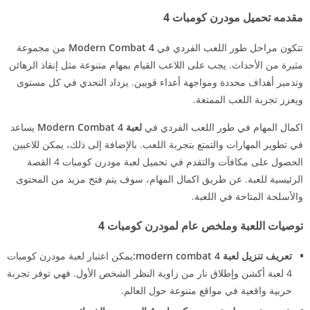
مقدمه تحميل مودرن كومبات 4
تتكون مراحل طور اللعب الفردي في
Modern Combat 4
من مجموعة
مثيرة من الأحداث. يجب على اللاعب القيام بمهام متنوعة مثل إنقاذ الرهائن
وتدمير أهداف محددة ومواجهة أعداء قويين. يزداد التحدي في كل مستوى
ويعزز تجربة اللعب الممتعة.
اكمال المهام في طور اللعب الفردي في
لعبة Modern Combat 4
يساعد
في تطوير المهارات والتمتع بتجربة اللعب. بالإضافة إلى ذلك، يمكن للاعبين
الحصول على مكافآت والتقدم في تحميل لعبة مودرن كومبات 4 القصة
الرئيسية للعبة. عن طريق اكمال المهام، سوف يتم فتح مزيد من المحتوى
والأسلحة المتاحة في اللعبة.
توصيات اللعبة وملخص عام لمودرن كومبات 4
تعريف تنزيل لعبة modern combat 4:
يمكن اعتبار لعبة مودرن كومبات
4 لعبة أكشن وإطلاق نار من زاوية النظر الشخص الأول. فهي توفر تجربة
حربية واقعية في مواقع متنوعة حول العالم.