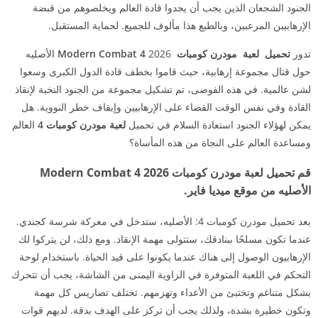
الجنود الشجعان الذين يجب أن يجدوا قادة العالم ويخلصوهم من قبضة
الإرهابيين المرعبين، وبالطبع هذا مألوف للجميع. لحماية المستقبل.
تدور
تحميل لعبة مودرن كومبات Modern Combat 4
2026 الأصليه
حول قتال مجموعة إرهابية، حيث قاموا بخطف قادة الدول الكبرى وسعوا
لشن عالمية. في هذه الفوضى، تم تشكيل مجموعة من الجنود النخبة لإنقاذ
القادة وفي نفس الوقت القضاء على الإرهابيين وإيقاف خطر النووية. هل
يمكن لهؤلاء الجنود استعادة السلام في تحميل
لعبة مودرن كومبات 4
العالم
ومساعدة العالم على النجاة من هذه المأساة؟
قم تحميل لعبة مودرن كومبات Modern Combat 4 2026
الأصليه من موقع ميديا فاير.
بعد تحميل مودرن كومبات 4: الأصليه، ستدخل في معركة شرسة كجندي.
عندما تكون مسلحًا ببنادقك، ستتولى مهمة الإنقاذ. ومع ذلك، لن يتركوا لك
الإرهابيون الوصول إلى هناك عندما يكونوا على قيد الحياة. باستخدام لوحة
التحكم في اللعبة المتوفرة في الزاوية اليمنى من الشاشة، يجب أن تتحرك
بشكل متناغم وتختبئ من الأعداء وتهزمهم. تختلف تضاريس كل مهمة
وتكون خطيرة بشدة، ولذلك يجب أن تركز على الهدف بدقة. لديهم قوات