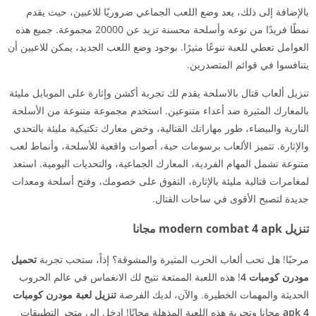
بالإضافة إلى ذلك، يعد وضع اللعب الجماعي ضروريًا للاعبين، حيث يقدم
نمطًا فريدًا من نوعه وأسلحة محسنة تزيد عن 20000 مجموعة. جميع هذه
العوامل تعطي للعبة تنوعًا مثيرًا. بوجود وضع اللعب الجديد، يمكن للاعبين أن
يتنافسوا في قوائم المتصدرين.
تنزيل ألعاب قتال بالاسلحة يقدم لك تجربة أكشن وإثارة على الموبايل مليئة
بالمعارك المثيرة ضد أعداء متنوعين. استخدم مجموعة متنوعة من الأسلحة
النارية والبيضاء، طور مهاراتك القتالية، وخض معارك تكتيكية مليئة بالتحدي
والإثارة. تتميز الألعاب برسومات حية، أصوات واقعية للأسلحة، وأنماط لعب
متنوعة تشمل المهام الفردية، المعارك الجماعية، والتحديات اليومية. استعد
لمغامرات قتالية مليئة بالإثارة، التفوق على خصومك، وفتح أسلحة ومعدات
جديدة لتصبح الأقوى في ساحات القتال.
تنزيل modern combat 4 apk مجانا
مرحبًا! هل تحب ألعاب الحرب المثيرة والمشوقة؟ إذاً، ستحب تجربة
تحميل
مودرن كومبات 4
! هذه اللعبة الممتعة تتيح لك الانغماس في عالم الحروب
الحديثة والمهمات الخطيرة. والآن، لديك الفرصة
تنزيل لعبة مودرن كومبات
4 apk
مجانا وتجربة هذه اللعبة المذهلة مجانًا! ادخل إلى متجر التطبيقات