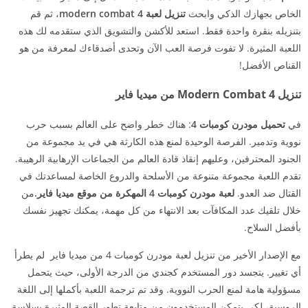
الخاص بجهازك الذكي وابحث
تنزيل لعبة modern combat 4
، ثم قم
بتنزيله بنقرة واحدة فقط. استعد للأكشن والتشويق الذي ستقدمه لك هذه
اللعبة المثيرة. لا تفوت فرصة العب الآن وتحدى أصدقاءك لمعرفة من هو
القناص الأفضل!
تنزيل Modern Combat 4 من ميديا فاير
في
تحميل مودرن كومبات 4
: هناك خطر واضح على العالم بسبب حرب
نووية وتدمير. الفرصة الوحيدة لمنع هذه الكارثة هي في يد مجموعة من
الجنود المحترفين، وعليهم إنقاذ قادة العالم من الجماعات الإرهابية الرهيبة.
تقدم اللعبة مجموعة متنوعة من الأسلحة والدروع الخاصة لمساعدتك في
القتال ضد العدو.
لعبة مودرن كومبات 4
المهكرة من موقع ميديا فاير.
من
خلال تلقيك عدد المكافآت بعد الانتهاء من كل مهمة، يمكنك تجهيز نفسك
بأفضل السلاح.
مع الإصدار الأخير من تنزيل لعبة مودرن كومبات 4 من ميديا فاير
لم يطرأ
أي تغيير. يتجسد دور المستخدم كجندي من الدرجة الأولى، حيث يتحمل
مسؤولية هامة لمنع الحرب النووية. وقد تم ترجمة اللعبة بأكملها إلى اللغة
الروسية، لكي يتمكن المستخدمون من متابعة تطور القصة المثيرة بسلاسة.