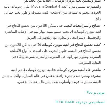
يتميز ويتضمن لعبة مودرن كومبات 4 العديد من الخصائص
والمميزات.
تشتمل مزايا العبة Modern Combat 4 على رسومات عالية
الجودة، مجموعة متنوعة من الأسلحة، قصة مشوقة و طور لعب جماعي
رائع.
نصائح واستراتيجيات للعبة:
حتى يتمكن اللاعبون من تحقيق النجاح في
لعبة مودرن كومبات 4، يجب عليهم تنمية مهاراتهم في الإصابة المباشرة
والتخطيط الاستراتيجي والتعاون مع زملائهم في الفريق.
كيفية تحقيق النجاح في لعبة مودرن كومبات 4؟
حتى يتمكن اللاعبون من
تحقيق النجاح في اللعبة، عليهم التدرب على استخدام أنواع الأسلحة
المتنوعة وتطوير مهاراتهم في التصويب والتحرك بسرعة وذكاء في
البيئات المتنوعة.
ملخص عام للعبة مودرن كومبات 4:
لعبة مودرن كومبات 4 هي لعبة
مشوقة ومثيرة تقدم تجربة رائعة للاعبين في عالم المعارك والقتال. تتميز
اللعبة بمميزات فريدة وأسلوب لعب مثير ينال إعجاب اللاعبين.
تنزيل بو Pou
اسماء ببجي مزخرفه PUBG NAME