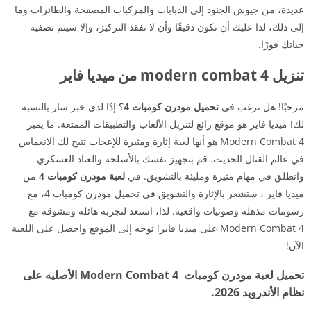
عديدة، من جيوش الجنود إلى الدبابات والمركبات المصفحة والطائرات وما
إلى ذلك، لذا عليك أن تكون دقيقًا وأن لا تفقد التركيز، وإلا سيتم تصفية
حياتك فورًا.
تنزيل modern combat 4 من ميديا فاير
مرحبًا! هل ترغب في
تحميل مودرن كومبات 4
؟ إذًا لدي خبر سار بالنسبة
لك! ميديا فاير هو موقع رائع لتنزيل الألعاب والتطبيقات الممتعة. ما يميز
Modern Combat 4 هو أنها لعبة إثارة ومثيرة للإعجاب تتيح لك الانغماس
في عالم القتال الحديث. قم بتجهيز نفسك بالأسلحة والعتاد العسكري
وانطلق في مهام مثيرة ومليئة بالتشويق. في
لعبة مودرن كومبات 4
من
ميديا فاير ، ستشعر بالإثارة والتشويق في تحميل مودرن كومبات 4، مع
رسومات مذهلة وصوتيات واقعية. لذا، استعد لتجربة هائلة ومشوقة مع
Modern Combat 4 على ميديا فاير! توجه إلى الموقع واحصل على اللعبة
الآن!
تحميل لعبة مودرن كومبات Modern Combat 4 الأصليه على
نظام الأندرويد 2026.