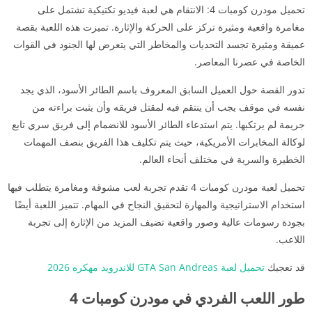
تحميل مودرن كومبات 4: الانتقام هي لعبة فيديو تكتيكية تشتمل على
مغامرة واقعية ومثيرة تركز على الحركة والإثارة. تميزت هذه اللعبة بقصة
عميقة ومثيرة تجسد التحديات والمخاطر التي يتعرض لها الجنود في القوات
الخاصة في عصرنا المعاصر.
تدور القصة حول العميل السابق المعروف باسم الطائر الأسود، الذي يجد
نفسه في موقف يجب أن ينتقم فيه لمقتل فريقه وأن يثبت براءته من
جريمة لم يرتكبها. يتم استدعاء الطائر الأسود للانضمام إلى فريق سري تابع
لوكالة المخابرات الأمريكية، حيث يتم تكليف هذا الفريق بنصف المهمات
الخطيرة والسرية في مختلف أنحاء العالم.
تحميل لعبة مودرن كومبات 4 تقدم تجربة لعب مشوقة ومغامرة يتطلب فيها
استخدام الاستراتيجية والمهارة لتحقيق النجاح في المهام. تتميز اللعبة أيضًا
بجودة رسومات عالية وصور واقعية تضيف المزيد من الإثارة إلى تجربة
اللاعب.
قد تعجبك
تحميل لعبة GTA San Andreas للاندرويد مهكره 2026
طور اللعب الفردي في مودرن كومبات 4