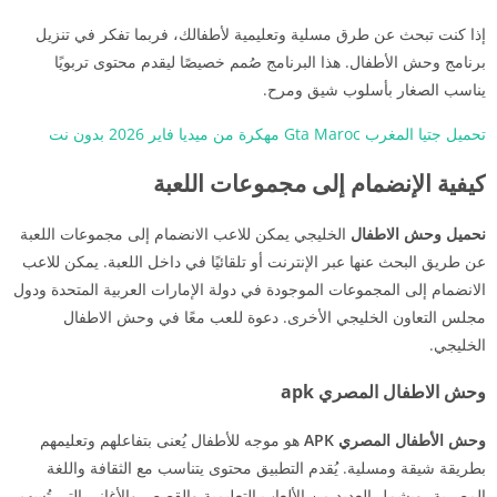
إذا كنت تبحث عن طرق مسلية وتعليمية لأطفالك، فربما تفكر في تنزيل
برنامج وحش الأطفال. هذا البرنامج صُمم خصيصًا ليقدم محتوى تربويًا
يناسب الصغار بأسلوب شيق ومرح.
تحميل جتيا المغرب Gta Maroc مهكرة من ميديا فاير 2026 بدون نت
كيفية الإنضمام إلى مجموعات اللعبة
نحميل وحش الاطفال
الخليجي يمكن للاعب الانضمام إلى مجموعات اللعبة
عن طريق البحث عنها عبر الإنترنت أو تلقائيًا في داخل اللعبة. يمكن للاعب
الانضمام إلى المجموعات الموجودة في دولة الإمارات العربية المتحدة ودول
مجلس التعاون الخليجي الأخرى. دعوة للعب معًا في وحش الاطفال
الخليجي.
وحش الاطفال المصري apk
وحش الأطفال المصري APK
هو موجه للأطفال يُعنى بتفاعلهم وتعليمهم
بطريقة شيقة ومسلية. يُقدم التطبيق محتوى يتناسب مع الثقافة واللغة
المصرية، ويشمل العديد من الألعاب التعليمية والقصص والأغاني التي تُسهم