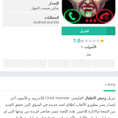
الإصدار
يتباين بحسب الجهاز
المتطلبات
Android and iOS
للتنزيل
1.0
/5
الأصوات:
1
نقل
وصف
تنزيل
وحش الاطفال
الخليجي Child monster للأندرويد و للأيفون أخر
إصدار يسر مطورو الألعاب إطلاق لعبة جديدة في السوق التي تحقق العديد
من المتعة والاثارة للاعبين. هذه اللعبة تتميز بعناصر فريدة من نوعها التي لم
يسبق لها مثيل في الألعاب الأخرى. ليس فقط هذا، وإنما فريق التطوير