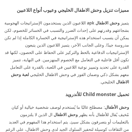
مميزات تنزيل وحش الاطفال الخليجي وعيوب أنواع اللاعبين
يتميز
وحش الاطفال apk
اللاعبون الذين يستخدمون الإستراتيجات الهجومية
بشجاعتهم وقدرتهم على إحداث الضرر والتسبب في الخسائر للخصوم، لكن
يمكن أن يتسبب استخدام هذه الإستراتيجية في الخسارة الكاملة إذا لم تكن
مدروسة جيدًا. وعلى الجانب الآخر، يتميز اللاعبون الذين يتبعون
الإستراتيجيات الدفاعية بالحظ والتركيز على الحفاظ على الحصون، لكنها قد
تكون أقل فاعلية في التعامل مع الخصوم المنهزمين. في النهاية، تتميز
القدرة على تحديد وتمييز نوعية اللاعبين في اللعبة، بالقدرة على التعامل
معهم بشكل ذكي وضمان الفوز في وحش الاطفال الخليجي
لعبة وحش
الاطفال
الخليجي.
تحميل Child monster للأندرويد
وحش الأطفال
: مصطلح غالبًا ما يُستخدم لوصف شخصية خيالية أو كيان
مُخيف يُقال للأطفال بأنه يظهر
وحش الاطفال
ال الذين لا يلتزمون
بالتعليمات أو يتصرفون بشكل سيئ. يتم استخدام هذا المفهوم في العديد
من الثقافات كوسيلة لتحفيز السلوك الجيد لدى وحش الاطفال، على الرغم