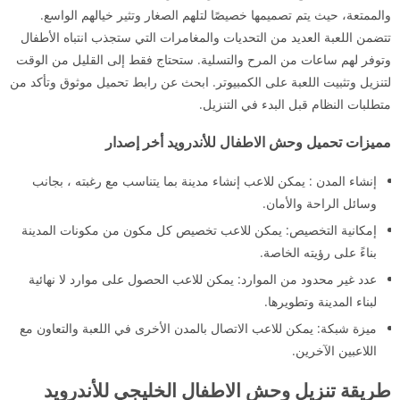
والممتعة، حيث يتم تصميمها خصيصًا لتلهم الصغار وتثير خيالهم الواسع.
تتضمن اللعبة العديد من التحديات والمغامرات التي ستجذب انتباه الأطفال
وتوفر لهم ساعات من المرح والتسلية. ستحتاج فقط إلى القليل من الوقت
لتنزيل وتثبيت اللعبة على الكمبيوتر. ابحث عن رابط تحميل موثوق وتأكد من
متطلبات النظام قبل البدء في التنزيل.
مميزات تحميل وحش الاطفال للأندرويد أخر إصدار
إنشاء المدن : يمكن للاعب إنشاء مدينة بما يتناسب مع رغبته ، بجانب
وسائل الراحة والأمان.
إمكانية التخصيص: يمكن للاعب تخصيص كل مكون من مكونات المدينة
بناءً على رؤيته الخاصة.
عدد غير محدود من الموارد: يمكن للاعب الحصول على موارد لا نهائية
لبناء المدينة وتطويرها.
ميزة شبكة: يمكن للاعب الاتصال بالمدن الأخرى في اللعبة والتعاون مع
اللاعبين الآخرين.
طريقة تنزيل وحش الاطفال الخليجي للأندرويد