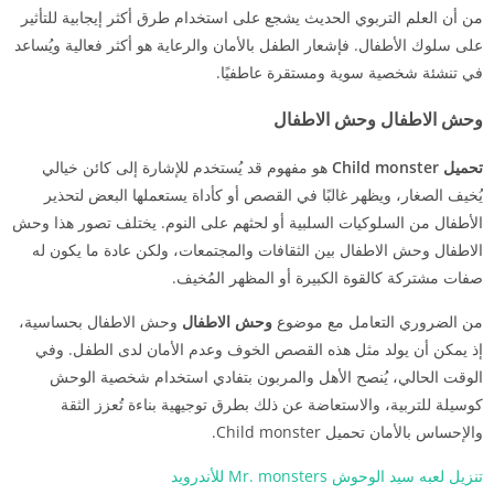
من أن العلم التربوي الحديث يشجع على استخدام طرق أكثر إيجابية للتأثير
على سلوك الأطفال. فإشعار الطفل بالأمان والرعاية هو أكثر فعالية ويُساعد
في تنشئة شخصية سوية ومستقرة عاطفيًا.
وحش الاطفال وحش الاطفال
تحميل Child monster
هو مفهوم قد يُستخدم للإشارة إلى كائن خيالي
يُخيف الصغار، ويظهر غالبًا في القصص أو كأداة يستعملها البعض لتحذير
الأطفال من السلوكيات السلبية أو لحثهم على النوم. يختلف تصور هذا وحش
الاطفال وحش الاطفال بين الثقافات والمجتمعات، ولكن عادة ما يكون له
صفات مشتركة كالقوة الكبيرة أو المظهر المُخيف.
من الضروري التعامل مع موضوع
وحش الاطفال
وحش الاطفال بحساسية،
إذ يمكن أن يولد مثل هذه القصص الخوف وعدم الأمان لدى الطفل. وفي
الوقت الحالي، يُنصح الأهل والمربون بتفادي استخدام شخصية الوحش
كوسيلة للتربية، والاستعاضة عن ذلك بطرق توجيهية بناءة تُعزز الثقة
والإحساس بالأمان تحميل Child monster.
تنزيل لعبه سيد الوحوش Mr. monsters للأندرويد