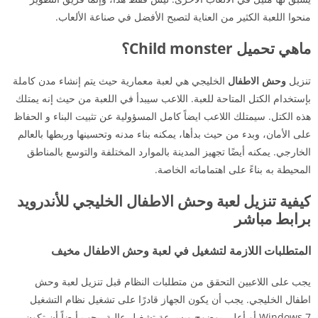
منحوا اللعبة الكثير من العناية لتصبح الأفضل في صناعة الألعاب.
ماهي تحميل Child monster؟
تنزيل
وحش الاطفال
الخليجي هي لعبة معمارية حيث يتم إنشاء مدن كاملة
بإستخدام الكتل المتاحة للعبة. اللاعب سيبدأ في اللعبة من حيث إنه يمتلك
هذه الكتل. سيمتلك اللاعب ايضاً كامل المسؤولية عن تثبيت البناء و الحفاظ
على الأمان، وبدء من حيث بدأها، يمكنه بناء مدنه وتحسينها وربطها بالعالم
الخارجي. يمكنه أيضًا تجهيز المدينة بالموارد المختلفة والتوسع بالمناطق
المحيطة به بناءً على اهتماماته الخاصة.
كيفية تنزيل لعبة وحش الاطفال الخليجي للأندرويد
برابط مباشر
المتطلبات اللازمة لتشغيل في لعبة وحش الاطفال مخيف
يجب على اللاعبين التحقق من متطلبات النظام قبل تنزيل لعبة وحش
اطفال الخليجي. يجب أن يكون الجهاز قادرًا على تشغيل نظام التشغيل
Windows 7 أو أعلى بوضوح وبسرعة تشغيل عالية. يجب أيضاً أن تكون