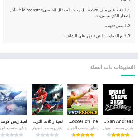
1. اضغط على ملف APK تنزيل وحش الاطفال الخليجي Child monster أخر
إصدار الذي تم تنزيله.
2. المس تثبيت.
3. اتبع الخطوات التي تظهر على الشاشة.
التطبيقات ذات الصلة
GTA San Andreas
pro soccer online مهكرة
لعبة ركلات الترجيح
لع
يتباين بحسب الجهاز
يتباين بحسب الجهاز
يتباين بحسب الجهاز
يتباين بحسب الجه