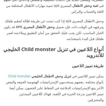
في
لعبة وحش الاطفال
المصري apk تنمية مهارات الأطفال المختلفة من
اللغة والحساب والتركيز.
وحش الاطفال المصري apk إذا كنت تبحث عن طريقة فعّالة لتعليم طفلك
وترفيهه في الوقت ذاته، فإن تحميل
وحش الأطفال المصري APK
قد يكون
الخيار المناسب. لكن يجب عليك التحقق من أمان التطبيق وملاءمته لعمر
طفلك قبل البدء باستخدامه.
أنواع اللاعبين في تنزيل Child monster الخليجي
للأندرويد
طريقة تمييز اللاعبين
يمكن تمييز اللاعبين في
تنزيل وحش الاطفال الخليجي
Child monster
بأنواع مختلفة، بعضهم يستخدمون الإستراتيجيات الهجومية العنيفة والبعض
الآخر يتبع الإستراتيجيات الدفاعية في الحفاظ على الحصون. يمكن أيضا
تمييز اللاعبين بدرجة الخبرة في اللعبة، فهناك اللاعبين المبتدئين
والمحترفين.