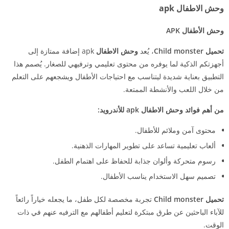
وحش الاطفال apk
وحش الأطفال APK
تحميل Child monster
، يُعد
وحش الاطفال
apk إضافة ممتازة إلى
أجهزتكم الذكية لما يوفره من محتوى تعليمي وترفيهي للصغار. يُصمم هذا
التطبيق بعناية شديدة ليتناسب مع احتياجات الأطفال ويشجعهم على التعلم
من خلال اللعب والأنشطة الممتعة.
من أهم فوائد وحش الاطفال apk للأندرويد:
محتوى آمن وملائم للأطفال.
ألعاب تعليمية تساعد على تطوير المهارات الذهنية.
رسوم متحركة وألوان جذابة للحفاظ على اهتمام الطفل.
تصميم سهل الاستخدام يناسب الأطفال.
تحميل Child monster
تجربة مخصصة لكل طفل، ما يجعله خياراً رائعاً
للآباء الباحثين عن طرق مبتكرة لتعليم أطفالهم مع الترفيه عنهم في ذات
الوقت.