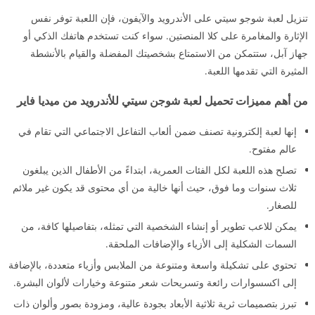
تنزيل لعبة شوجو سيتي على الأندرويد والآيفون، فإن اللعبة توفر نفس
الإثارة والمغامرة على كلا المنصتين. سواء كنت تستخدم هاتفك الذكي أو
جهاز آبل، ستتمكن من الاستمتاع بشخصيتك المفضلة والقيام بالأنشطة
المثيرة التي تقدمها اللعبة.
من أهم مميزات تحميل لعبة شوجن سيتي للأندرويد من ميديا فاير
إنها لعبة إلكترونية تصنف ضمن ألعاب التفاعل الاجتماعي التي تقام في
عالم مفتوح.
تصلح هذه اللعبة لكل الفئات العمرية، ابتداءً من الأطفال الذين يبلغون
ثلاث سنوات وما فوق، حيث أنها خالية من أي محتوى قد يكون غير ملائم
للصغار.
يمكن للاعب تطوير أو إنشاء الشخصية التي تمثله، بتفاصيلها كافة، من
السمات الشكلية إلى الأزياء والإضافات الملحقة.
تحتوي على تشكيلة واسعة ومتنوعة من الملابس وأزياء متعددة، بالإضافة
إلى اكسسوارات رائعة وتسريحات شعر متنوعة وخيارات لألوان البشرة.
تبرز بتصميمات ثرية ثلاثية الأبعاد بجودة عالية، ومزودة بصور وألوان ذات