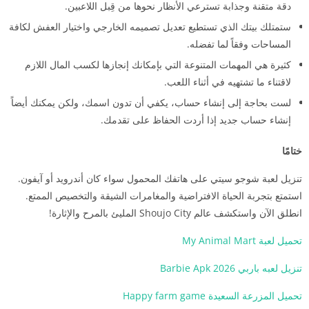
دقة متقنة وجذابة تسترعي الأنظار نحوها من قِبل اللاعبين.
ستمتلك بيتك الذي تستطيع تعديل تصميمه الخارجي واختيار العفش لكافة
المساحات وفقاً لما تفضله.
كثيرة هي المهمات المتنوعة التي بإمكانك إنجازها لكسب المال اللازم
لاقتناء ما تشتهيه في أثناء اللعب.
لست بحاجة إلى إنشاء حساب، يكفي أن تدون اسمك، ولكن يمكنك أيضاً
إنشاء حساب جديد إذا أردت الحفاظ على تقدمك.
ختامًا
تنزيل لعبة شوجو سيتي على هاتفك المحمول سواء كان أندرويد أو آيفون.
استمتع بتجربة الحياة الافتراضية والمغامرات الشيقة والتخصيص الممتع.
انطلق الآن واستكشف عالم Shoujo City المليئ بالمرح والإثارة!
تحميل لعبة My Animal Mart
تنزيل لعبه باربي Barbie Apk 2026
تحميل المزرعة السعيدة Happy farm game