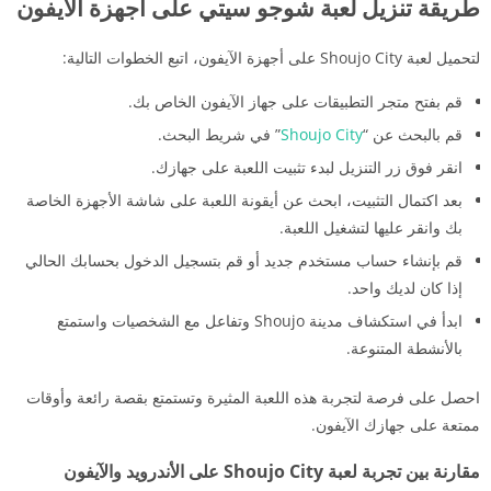
طريقة تنزيل لعبة شوجو سيتي على أجهزة الآيفون
لتحميل لعبة Shoujo City على أجهزة الآيفون، اتبع الخطوات التالية:
قم بفتح متجر التطبيقات على جهاز الآيفون الخاص بك.
قم بالبحث عن “
Shoujo City
” في شريط البحث.
انقر فوق زر التنزيل لبدء تثبيت اللعبة على جهازك.
بعد اكتمال التثبيت، ابحث عن أيقونة اللعبة على شاشة الأجهزة الخاصة
بك وانقر عليها لتشغيل اللعبة.
قم بإنشاء حساب مستخدم جديد أو قم بتسجيل الدخول بحسابك الحالي
إذا كان لديك واحد.
ابدأ في استكشاف مدينة Shoujo وتفاعل مع الشخصيات واستمتع
بالأنشطة المتنوعة.
احصل على فرصة لتجربة هذه اللعبة المثيرة وتستمتع بقصة رائعة وأوقات
ممتعة على جهازك الآيفون.
مقارنة بين تجربة لعبة Shoujo City على الأندرويد والآيفون