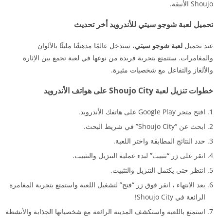
Shoujo الأنيقة.
تحميل لعبة شوجو سيتي للأندرويد أخر تحديث
عند تحميل
لعبة شوجو سيتي
، ستدخل عالمًا مدهشًا مليئًا بالألوان
والمغامرات. ستتمتع بتجربة فريدة من نوعها في لعبة تجمع بين الإثارة
والألغاز والتفاعل مع شخصيات مثيرة.
خطوات تنزيل لعبة Shoujo City على هواتف الأندرويد
افتح متجر Google Play على هاتفك الأندرويد.
ابحث عن “Shoujo City” في شريط البحث.
حدد النتائج المطابقة واختر اللعبة.
انقر على زر “تثبيت” لبدء عملية التنزيل والتثبيت.
انتظر حتى يكتمل التنزيل والتثبيت.
بعد الانتهاء ، انقر فوق زر “فتح” لتشغيل اللعبة واستمتع بتجربة المغامرة
الرائعة في Shoujo City!
استمتع باللعبة واستكشف المدينة الرائعة مع شخصياتها الجذابة والأنشطة