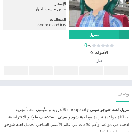
الإصدار
يتباين بحسب الجهاز
المتطلبات
Android and iOS
للتنزيل
0
/5
الأصوات:
0
نقل
وصف
تنزيل لعبة شوجو سيتي
shoujo city للأندرويد و للأيفون مجاناً تجربة
محاكاة مواعدة فريدة مع
لعبة شوجو سيتي
. استكشف طوكيو الافتراضية،
اذهب في مواعيد وأقم علاقات في عالم الأنيمي الساحر. تحميل لعبة شوجو
سيتي اللعبة الآن!