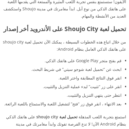
الآيفون! ستستمتع بنفس تجربة اللعب المثيرة والممتعة التي يقدمها اللعبة
على هاتفك الذكي من نوع آبل. ابدأ مغامرتك في مدينة Shoujo واستكشف
العديد من الأنشطة والمهام.
تحميل لعبة Shoujo City على الأندرويد أخر إصدار
من خلال اتباع هذه الخطوات البسيطة ، يمكنك الآن تحميل لعبة shoujo city
على هاتفك الذكي العامل بنظام Android:
قم بفتح متجر Google Play على هاتفك الذكي.
ابحث عن “تحميل لعبة شوجو سيتي” في شريط البحث.
انقر فوق النتائج المطابقة واختر اللعبة.
انقر على زر “تثبيت” لبدء عملية التنزيل والتثبيت.
انتظر حتى ينتهي التنزيل والتثبيت.
بعد الانتهاء ، انقر فوق زر “فتح” لتشغيل اللعبة والاستمتاع باللعبة الرائعة.
استمتع بتجربة اللعب المذهلة
تحميل لعبة shoujo city
على هاتفك الذكي
بنظام Android الآن! لا تدع الفرصة تفوتك وابدأ مغامرتك في مدينة