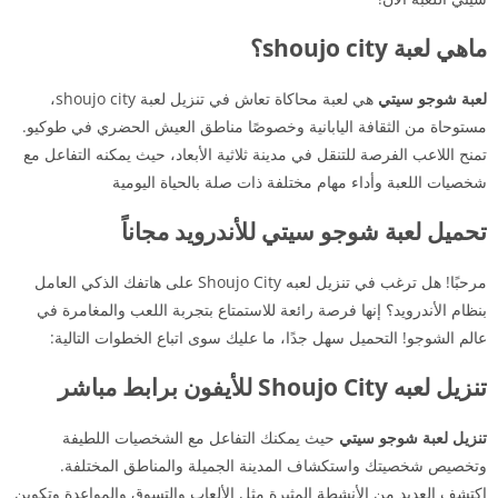
ماهي لعبة shoujo city؟
لعبة شوجو سيتي
هي لعبة محاكاة تعاش في تنزيل لعبة shoujo city،
مستوحاة من الثقافة اليابانية وخصوصًا مناطق العيش الحضري في طوكيو.
تمنح اللاعب الفرصة للتنقل في مدينة ثلاثية الأبعاد، حيث يمكنه التفاعل مع
شخصيات اللعبة وأداء مهام مختلفة ذات صلة بالحياة اليومية
تحميل لعبة شوجو سيتي للأندرويد مجاناً
مرحبًا! هل ترغب في تنزيل لعبه Shoujo City على هاتفك الذكي العامل
بنظام الأندرويد؟ إنها فرصة رائعة للاستمتاع بتجربة اللعب والمغامرة في
عالم الشوجو! التحميل سهل جدًا، ما عليك سوى اتباع الخطوات التالية:
تنزيل لعبه Shoujo City للأيفون برابط مباشر
تنزيل لعبة شوجو سيتي
حيث يمكنك التفاعل مع الشخصيات اللطيفة
وتخصيص شخصيتك واستكشاف المدينة الجميلة والمناطق المختلفة.
اكتشف العديد من الأنشطة المثيرة مثل الألعاب والتسوق والمواعدة وتكوين