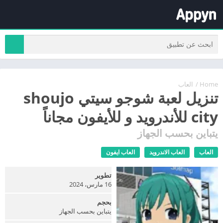
Home
/
العاب
تنزيل لعبة شوجو سيتي shoujo
city للأندرويد و للأيفون مجاناً
يتباين بحسب الجهاز
العاب
العاب الاندرويد
العاب ايفون
تطوير
16 مارس، 2024
بحجم
يتباين بحسب الجهاز