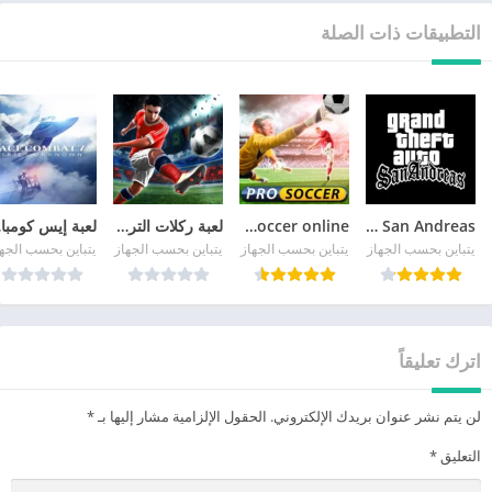
التطبيقات ذات الصلة
GTA San Andreas
pro soccer online مهكرة
لعبة ركلات الترجيح
لع
يتباين بحسب الجهاز
يتباين بحسب الجهاز
يتباين بحسب الجهاز
يتباين بحسب الجه
اترك تعليقاً
لن يتم نشر عنوان بريدك الإلكتروني.
الحقول الإلزامية مشار إليها بـ
*
التعليق
*