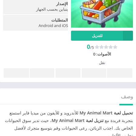
الإصدار
يتباين بحسب الجهاز
المتطلبات
Android and iOS
للتنزيل
0
/5
الأصوات:
0
نقل
وصف
تحميل لعبة My Animal Mart
للأندرويد و للأيفون من ميديا فاير استمتع
بتجربة فريدة مع
تنزيل لعبة My Animal Mart
، حيث تدير سوق الحيوانات
الخاص بك. اجذب الزبائن، رعى الحيوانات وقم بتوسيع متجرك لأفضل
تجارب الألعاب.