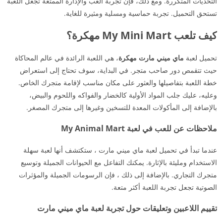
التحديات المتكررة. ومع ذلك، فإن تجربة العب والإدارة الممتعة تجعل اللعبة
تستحق التحميل. تجربة حماسية ومسلية ومثيرة للغاية.
كيف تلعب My Mini Mart مهكرة؟
تحميل لعبة
ماي ميني مارت مهكرة
، هي اللعبة الرائدة في عالم المحاكاة
حيث تتقمص دور صاحب متجر. في البداية، سوف تحتاج إلى استعراض
خطة اللعبة بتفاصيلها والعثور على مكان مناسب لإقامة متجرك الخاص.
وعليه، عليك جلب المواد الأولية كالخضار والفواكه واللحوم والبيض،
بالإضافة إلى المأكولات المعدة للتسخين وغيرها إلى متجرك المصغر.
ملاحظات عن للعب في لعبة My Animal Mart
عندما تبدأ في تحميل لعبة ماي ميني مارت ، ستكتشف أنها لعبة سهلة
الاستخدام ومليئة بالإثارة. يمكنك التفاعل مع الحيوانات الجميلة وتوسيع
متجرك التجاري. بالإضافة إلى ذلك ، فإن الرسومات الجميلة والمؤثرات
الصوتية تجعل تجربة اللعبة أكثر متعة.
تقييم اللاعبين وتعليقات حول تجربة لعبة ماي ميني مارت