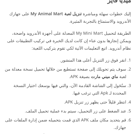
إليك خطوات سهلة ومباشرة
تنزيل لعبة My Animal Mart
على جهازك
الأندرويد والاستمتاع بالتجربة المثيرة.
الطريقة لتحميل My Mini Mart المعدلة على أجهزة الأندرويد واضحة،
ويمكن إنجازها بدون عناء إن كانت لديك الخبرة في تركيب التطبيقات على
نظام أندرويد. اتبع التعليمات الآتية لكي تقوم بتركيب اللعبة:
انقر فوق زر التنزيل أعلى هذا المنشور.
سوف يتم تحويلك إلى صفحة تستطيع من خلالها تحميل نسخة معدلة من
لعبة
ماي ميني مارت
بصيغة APK.
ستُحَول إلى الشاشة القادمة الآن، والتي فيها بوسعك اختيار النسخة
المحددة لـ Apk التي ترغب فيها.
انتظر قليلاً حتى يظهر زر تنزيل APK.
عند الضغط على زر التحميل، سيتم بدء عملية تحميل الملف.
قم بتحديد مكان ملف APK الذي قمت بتحميله ضمن إدارة الملفات على
جهازك.