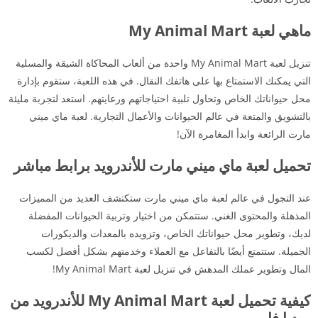
ماهي لعبة My Animal Mart
تنزيل لعبة My Animal Mart واحدة من ألعاب المحاكاة الشيقة والمسلية
التي يمكنك الاستمتاع بها على هاتفك النقال. في هذه اللعبة، ستقوم بإدارة
محل حيواناتك الخاص وتحاول تلبية احتياجاتهم ورعايتهم. استعد لتجربة مليئة
بالتشويق والمتعة في عالم الحيوانات والأعمال التجارية. لعبة ماي ميني
مارت الرائعة وابدأ المغامرة الآن!
تحميل لعبة ماي ميني مارت للأندرويد برابط مباشر
عند التجول في عالم لعبة ماي ميني مارت ستكتشف العديد من المميزات
المذهلة والمحتوى الغني. ستتمكن من اختيار وتربية الحيوانات المفضلة
لديك، وتطوير محل حيواناتك الخاص، وتزويده بالمعدات والديكورات
الجميلة. ستتمتع أيضًا بالتفاعل مع العملاء وخدمتهم بشكل أفضل لكسب
المال وتطوير عملك المدهش في تنزيل لعبة My Animal Mart!
كيفية تحميل لعبة My Animal Mart للأندرويد من
ميديا فاير