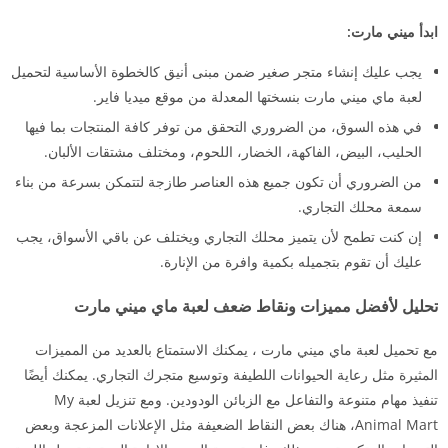
ابدأ ميني مارت:
يجب عليك إنشاء متجر صغير ضمن مبنى أنيق كالخطوة الأساسية لتحميل
لعبة ماي ميني مارت بنسختها المعدلة من موقع ميديا فاير.
في هذه السوق، من الضروري التحقق من توفر كافة المنتجات بما فيها
الحليب، البيض، الفاكهة، الخضار، اللحوم، ومختلف مشتقات الألبان.
من الضروري أن تكون جميع هذه العناصر طازجة لتتمكن بسرعة من بناء
سمعة محلك التجاري.
إن كنت تطمح لأن يتميز محلك التجاري ويختلف عن باقي الأسواق، يجب
عليك أن تقوم بتجميله بكمية وافرة من الإنارة.
تحليل لأفضل مميزات ونقاط ضعف لعبة ماي ميني مارت
مع تحميل لعبة ماي ميني مارت ، يمكنك الاستمتاع بالعديد من المميزات
المثيرة مثل رعاية الحيوانات اللطيفة وتوسيع متجرك التجاري. يمكنك أيضًا
تنفيذ مهام متنوعة والتفاعل مع الزبائن الودودين. ومع تنزيل لعبة My
Animal Mart، هناك بعض النقاط الضعيفة مثل الإعلانات المزعجة وبعض