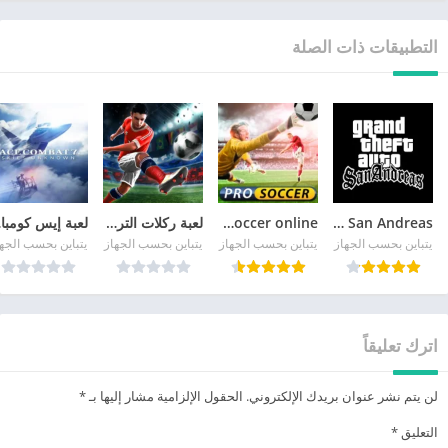
التطبيقات ذات الصلة
GTA San Andreas
pro soccer online مهكرة
لعبة ركلات الترجيح
لع
يتباين بحسب الجهاز
يتباين بحسب الجهاز
يتباين بحسب الجهاز
يتباين بحسب الجه
اترك تعليقاً
لن يتم نشر عنوان بريدك الإلكتروني.
الحقول الإلزامية مشار إليها بـ
*
التعليق
*