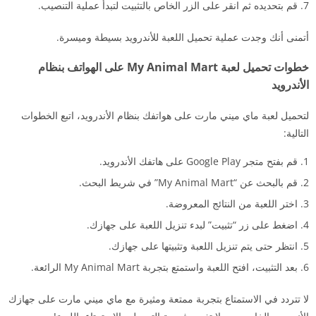
قم بتحديده ثم انقر على الزر الخاص بالتثبيت لتبدأ عملية التنصيب.
أتمنى أنك وجدت عملية تحميل اللعبة للأندرويد بسيطة وميسرة.
خطوات تحميل لعبة My Animal Mart على الهواتف بنظام
الأندرويد
لتحميل لعبة ماي ميني مارت على هواتفك بنظام الأندرويد، اتبع الخطوات
التالية:
قم بفتح متجر Google Play على هاتفك الأندرويد.
قم بالبحث عن “My Animal Mart” في شريط البحث.
اختر اللعبة من النتائج المعروضة.
اضغط على زر “تثبيت” لبدء تنزيل اللعبة على جهازك.
انتظر حتى يتم تنزيل اللعبة وتثبيتها على جهازك.
بعد التثبيت، افتح اللعبة واستمتع بتجربة My Animal Mart الرائعة.
لا تتردد في الاستمتاع بتجربة ممتعة ومثيرة مع ماي ميني مارت على جهازك