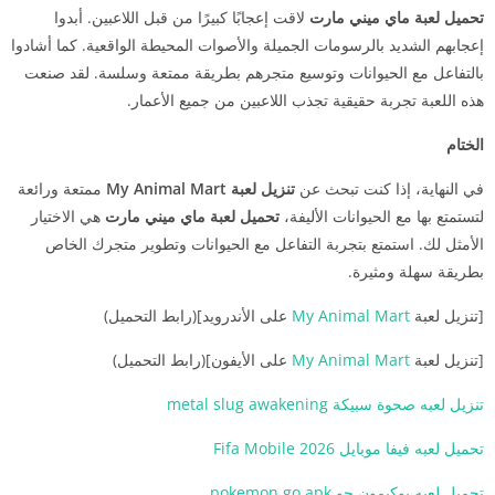
تحميل لعبة ماي ميني مارت
لاقت إعجابًا كبيرًا من قبل اللاعبين. أبدوا
إعجابهم الشديد بالرسومات الجميلة والأصوات المحيطة الواقعية. كما أشادوا
بالتفاعل مع الحيوانات وتوسيع متجرهم بطريقة ممتعة وسلسة. لقد صنعت
هذه اللعبة تجربة حقيقية تجذب اللاعبين من جميع الأعمار.
الختام
في النهاية، إذا كنت تبحث عن
تنزيل لعبة My Animal Mart
ممتعة ورائعة
لتستمتع بها مع الحيوانات الأليفة،
تحميل لعبة ماي ميني مارت
هي الاختيار
الأمثل لك. استمتع بتجربة التفاعل مع الحيوانات وتطوير متجرك الخاص
بطريقة سهلة ومثيرة.
[تنزيل لعبة
My Animal Mart
على الأندرويد](رابط التحميل)
[تنزيل لعبة
My Animal Mart
على الأيفون](رابط التحميل)
تنزيل لعبه صحوة سبيكة metal slug awakening
تحميل لعبه فيفا موبايل 2026 Fifa Mobile
تحميل لعبه بوكيمون جو pokemon go apk