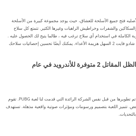
ن ألعاب “شادو فايت 2” التي تم الأصليه فتح جميع الأسلحة للعشاق، حيث يوجد مجموعة كبيرة من الأسلحة
 والسكاكين والشفرات وخراطيش الراهبات وغيرها الكثير. تتمتع كل سلاح
ية الكاملة في استخدام أي سلاح ترغب فيه ، طالما يتيح لك الحصول عليه .
وبالطبع ، كلما كان السلاح أقوى ، كان من تحميل لعبة شادو فايت 2 السهل هزيمة الأعداء. يمكنك أيضًا تحسين إحصائيات سلاحك
تحميل شادو فايت مهكرة – لعبة الظل المقاتل 2 متوفرة للأندرويد في عام
تحميل لعبة شادو فايت 2 هي لعبة جديدة لإطلاق النار تم تطويرها من قبل نفس الشركة الرائدة التي قدمت لنا لعبة PUBG. تقوم
لبعض. تتميز اللعبة بتصميم ورسومات ومؤثرات صوتية واقعية مذهلة. تستهدف
التحديات.