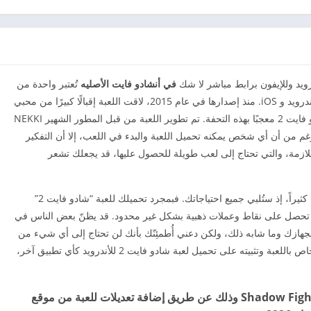
في أنشادو فايت الأصليه
تُعتبر واحدة من
أفضل ألعاب الأكشن التي تم إصدارها على منصتي الأندرويد و iOS. منذ إصدارها في عام 2015، لاقت اللعبة إقبالًا كبيرًا من محبي
هذا النوع من الألعاب، وأصبح كل من يجرب لعبة شادو فايت 2 معجبًا بهذه التحفة. تم تطوير اللعبة من قبل المطور الشهير NEKKI
م من أن أي شخص يمكنه تحميل اللعبة والبدء في اللعب، إلا أن التفكير
للازمة، والتي تحتاج إلى لعب طويلة للحصول عليها، قد يجعلك تشعر
لحسن الحظ، تتوفر هذه النسخة الأصليه التي ستُفيدك كثيراً، إذ ستُلبي جميع احتياجاتك. فبمجرد تحميلك للعبة “شادو فايت 2”
يث تحصل على نقاط وعملات ذهبية بشكل غير محدود. قد يظنّ بعض الناس في
لجهازك وما شابه ذلك، ولكن دعني أُطمئِنّك بأنك لن تحتاج إلى أي شيء من
هذا النوع. كل ما عليك هو تحميل ملف تطبيق APK الخاص باللعبة وتثبيته على تحميل لعبة شادو فايت 2 للأندرويد كأي تطبيق آخر،
قام فريق تطوير اللعبة بتعديل وتحسين لعبة Shadow Fight 2 وذلك عن طريق إضافة تعديلات للعبة من موقع