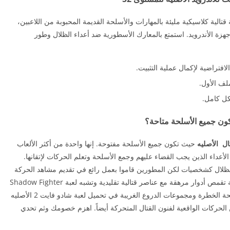
تالية كلاسيكية مليئة بالمهارات والأسلحة القديمة المحبوبة من اللاعبين،
لأندرويد. استمتع بالمعارك الأسطورية ضد أعداء الظلال وطور
افتراضية لإكمال عملية التثبيت.
لف الأول.
كل كامل.
ل الأصليه
حيث تكون جميع الأسلحة مفتوحة. إنها واحدة من أكثر الألعاب
لأعداء الذين يجب القضاء عليهم وجمع الأسلحة وتعلم الحركات لإتقانها.
ظلال كشخصيات لكن المطورين قاموا بعمل رائع في تقديم مشاهد الحركة
بأفضل أسلوب قتالي وليس فقط الشخصيات. إنها لعبة تقمص أدوار مرهقة مع عناصر قتالية تقليدية وتشبه لعبة Shadow Fighter
1. يمكنك تجهيز شخصيتك بمجموعة متنوعة من الأسلحة الخطرة ومجموعات الدروع الغريبة في تحميل لعبة شادو فايت 2 الأصليه
 الحركات الواقعية لفنون القتال المتحركة أيضاً. اهزم خصومك وثم تحدي