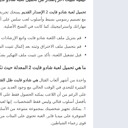
تحميل لعبة شادو فايت 2 الإصدار القديم
يمنحك تجربة ق
مع تصميم رسومي بسيط وأسلوب لعب سلس على أجهزة ا
مهاراتك واستراتيجيتك كما كانت في النسخ الأصلية.
قم بتنزيل ملف اللعبة شادو فايت واتبع الإرشادات ال
قم بتحميل ملف الاختراق وثبته بعد إكمال تثبيت الم
قبل تشغيل اللعبة، تأكد من تثبيت ملف التهكير بش
ما هي تحميل لعبة شادو فايت 2 المعدلة حيث تكون جميع الأسلحة متاحة؟
واحدة من أشهر ألعاب القتال
هي شادو فايت ظل القتا
المثيرة للتحدي في الوقت الحالي مع وجود العديد من ا
على الرغم من أن اللاعب يمكنه الحصول فقط على ال
المتوفرة على ميديا فاير. العبة تحتوي على المئات من
قوى زعماء الشياطين.