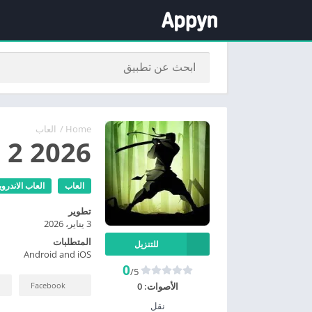
Home
/
العاب
 2 2026
العاب
العاب الاندروي
تطوير
3 يناير، 2026
المتطلبات
للتنزيل
Android and iOS
0
/5
Facebook
الأصوات:
0
نقل