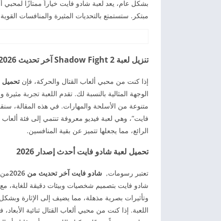
بشكل عام، يعد لعبة شادو فايت خياراً ممتازًا لمحبي
مبتكر. ستستمتع بالتحديات المثيرة والمنافسات القوية في تحميل ل
تنزيل لعبة Shadow Fight 2 آخر تحديث 2026
إذا كنت من محبي ألعاب القتال والحركة، فإن
تحميل لعبة شادو فايت
الوجهة المثالية بالنسبة لك. تقدم اللعبة تجربة مثي
متنوعة من الأسلحة والمهارات. في هذه المقالة، سن
فايت”، وهي لعبة فيديو معروفة تنتمي إلى فئة ألعاب الق
الرائع، مما يجعلها تتميز عن بقية المنافسين.
تحميل لعبة شادو فايت أحدث إصدار 2026
تعتبر رسومات,
شادو فايت آخر تحديث من 2026
من ب
شادو فايت بتصميم شخصيات وبيئات دقيقة للغاية، مع 
وتأثيرات بصرية مذهلة، مما يضيف إلى الإثارة وبشك
اللعبة. إذا كنت من محبي ألعاب القتال ثنائية الأبعاد،