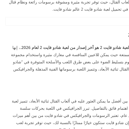
 ألعاب القتال، حيث توفر تجربة مثيرة ومشوقة برسومات رائعة ونظام قتال
عبة شادو فايت 2 عالم شادو فايت.
 2 هو آخر إصدار من لعبة شادو فايت 2 لعام 2026.
، إنها
رة وممتعة حيث يمكن للاعبين المنافسة في معارك مثيرة واستخدام مجموعة
قوم بتسليط الضوء على بعض طرق اللعب والأسلحة المتوفرة في “شادو
تال ثنائية الأبعاد، وتتميز اللعبة برسوماتها الفنية المذهلة والجرافيكس
ين أفضل ما يمكن العثور عليه في ألعاب القتال ثنائية الأبعاد، تتميز لعبة
اهتمام فائق بالتفاصيل. تبرز الجرافيكس في اللعبة بحركات سلسة
ل عام، تعتبر الرسومات والجرافيكس في شادو فايت من بين أهم ميزات
 فإن شادو فايت ستكون خيارًا ممتازًا بالنسبة لك، حيث توفر تجربة لعب