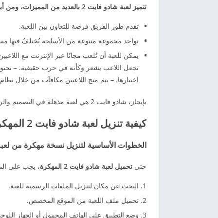
تتميز لعبة شادو فايت 2 بالعديد من المميزات، ومن أبرزها:
تقدم طور الفريق فرصة للتعاون بين اللعبة.
تواجد مجموعة متنوعة من الأسلحة يُختلفُ فيها مس
يمكن للعبة أن تُلعب مجانًا عبر الإنترنت مع اللاعب
تجعل اللاعب يشعر وكأنه في حرب حقيقية. – تحتوي ا
اختيارها. – يتم منح اللاعبين مكافآت من خلال نظا
بإيجاز، شادو فايت 2 هي لعبة مذهلة في التصميم والرسومات والأصوات، وتمنح اللاعبين شعورًا بالمتعة والإثارة أثناء اللعب.
كيفية تنزيل لعبة شادو فايت 2 المهكرة:
الخطوات الأساسية لتنزيل نسخة مهكرة من لعبة 
حتى
تحميل لعبة شادو فايت 2 المهكرة
، يجب على المس
البحث عن مكان لتنزيل الملفات الرسمية للعبة.
تحميل ملف اللعبة من الموقع المخصص.
وضع التطبيق على الهاتف المحمول أو الجهاز اللوح