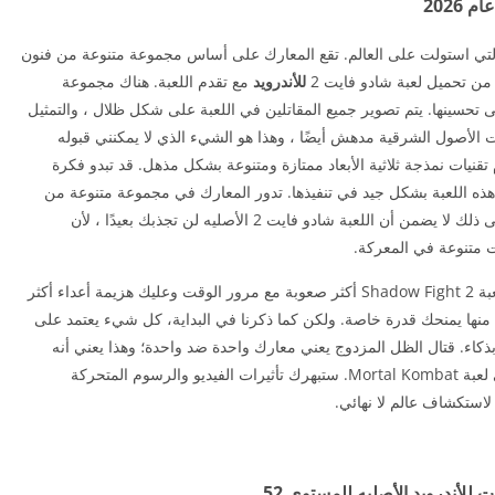
2026
ح التي استولت على العالم. تقع المعارك على أساس مجموعة متنوعة من فنون
ن تحميل لعبة شادو فايت 2
للأندرويد
مع تقدم اللعبة. هناك مجموعة
 تحسينها. يتم تصوير جميع المقاتلين في اللعبة على شكل ظلال ، والتمثيل
ت الأصول الشرقية مدهش أيضًا ، وهذا هو الشيء الذي لا يمكنني قبوله
قنيات نمذجة ثلاثية الأبعاد ممتازة ومتنوعة بشكل مذهل. قد تبدو فكرة
ه اللعبة بشكل جيد في تنفيذها. تدور المعارك في مجموعة متنوعة من
“الساحات” ، أو بالأحرى الخلفيات المختلفة ، ولكن حتى ذلك لا يضمن أن اللعبة شادو فايت 2 الأصليه لن تجذبك بعيدًا ، لأن
ات متنوعة في المعركة.
مثل كثير من الألعاب التي تم الأصليه، تصبح مراحل لعبة Shadow Fight 2 أكثر صعوبة مع مرور الوقت وعليك هزيمة أعداء أكثر
نها يمنحك قدرة خاصة. ولكن كما ذكرنا في البداية، كل شيء يعتمد على
بذكاء. قتال الظل المزدوج يعني معارك واحدة ضد واحدة؛ وهذا يعني أنه
عليك تدمير الأعداء واحدًا تلو الآخر مثلما هو الحال في لعبة Mortal Kombat. ستبهرك تأثيرات الفيديو والرسوم المتحركة
استكشاف عالم لا نهائي.
للأندرويد الأصليه للمستوى 52