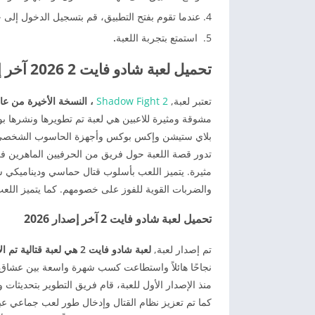
عندما تقوم بفتح التطبيق، قم بتسجيل الدخول إل
استمتع بتجربة اللعبة
.
تحميل لعبة شادو فايت 2 2026 آخر إصدار Shadow Fight 2.
تعتبر لعبة,
Shadow Fight 2
، النسخة الأخيرة من عام 026
مشوقة ومثيرة للاعبين هي لعبة تم تطويرها ونشرها ب
بلاي ستيشن وإكس بوكس وأجهزة الحاسوب الشخصي
تدور قصة اللعبة حول فريق من الحرفيين الماهرين ف
مثيرة. يتميز اللعب بأسلوب قتال حماسي وديناميكي 
والضربات القوية للفوز على خصومهم. كما يتميز اللعب 
تحميل لعبة شادو فايت 2 آخر إصدار 2026
تم إصدار لعبة,
لعبة شادو فايت 2 هي لعبة قتالية تم الإصدار لها آخر تحديث في عام 2026.
نجاحًا هائلاً واستطاعت كسب شهرة واسعة بين عشاق أ
منذ الإصدار الأول للعبة، قام فريق التطوير بتحديث
كما تم تعزيز نظام القتال وإدخال طور لعب جماعي عبر 