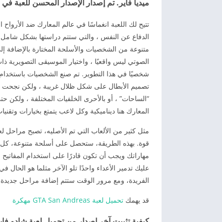
ميديا فاير. تم إصدار الإصدار المحسن للعبة في عام 
تتيح لك اللعبة انغماسًا في عالم المعارك ضد الأروا
الدفاع عن النفس ، والتي ستتم دراستها بشكل شامل م
متنوعة من الشخصيات والأسلحة المختارة بالإضافة إلى
الصوتي ليس واقعيًا ، واختيار الموسيقى التصويرية ذا
شخصيًا في هذا التطوير. تم صنع الشخصيات باستخدام ت
تصميم الأبطال على شكل ظلال غريبة ، ولكن نجحت هذ
المعارك هنا ديناميكية وكل لاعب يتمتع بخيارات وتقني
قوة. بهذه الطريقة، ستحصل على أسلحة متنوعة، كل م
مهاراتك ويجب أن تكون قادرًا على استخدام المفاتيح 
الفريدة، ومع مرور الوقت ستتم إضافة مراحل جديدة ل
قد يهمك
تحميل لعبة GTA San Andreas مهكرة
كيفية تثبيت آخر إصدار من تحميل لعبة شادو فايت 