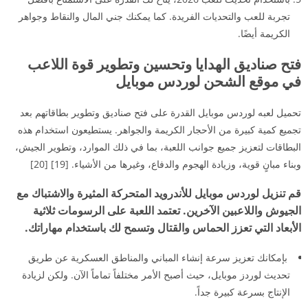
تجربة للعب والتحديات الفريدة. كما يمكنك جني المال والنقاط وجواهر
الكريمة أيضًا.
فتح صناديق الهدايا وتحسين وتطوير قوة اللاعب
في موقع الشحن لوردس موبايل
تحميل لعبه لوردس موبايل القدرة على فتح صناديق وتطوير بطاقاتهم بعد
تجميع كمية كبيرة من الأحجار الكريمة والجواهر. يستطيعون استخدام هذه
البطاقات لتعزيز جميع جوانب اللعبة، بما في ذلك الموارد، وتطوير الجيش،
وبناء مبانٍ قوية، وزيادة الهجوم والدفاع، وغيرها من الأشياء. [19] [20]
قم تنزيل لوردس موبايل للأندرويد المتحركة المثيرة والاشتباك مع
الجيوش واللاعبين الآخرين. تعتمد اللعبة على الرسومات ثلاثية
الأبعاد التي تعزز الحماس والقتال وتسمح لك باستخدام مهاراتك.
بإمكانك تعزيز سرعة إنشاء المباني والمناطق العسكرية عن طريق
تحديث لوردز موبايل، حيث أصبح الأمر مختلفاً تماماً الآن. ولكن لزيادة
الإنتاج بسرعة كبيرة جداً.