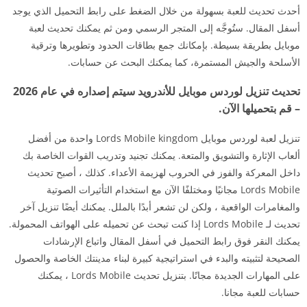
أحدث تحديث للعبة بسهولة من خلال الضغط على رابط التحميل الذي يوجد
أسفل المقال. ستُوجَّه إلى المتجر الرسمي ومن ثم يمكنك تحديث لعبة
موبايل بطريقة بسيطة. بإمكانك جمع بطاقات الحدود وتطويرها وترقية
الأسلحة والجيش المستمرة، كما يمكنك البحث عن حسابات.
تحديث تنزيل لوردس موبايل للأندرويد سيتم إصداره في عام 2026
– قم بتحميلها الآن.
تنزيل لعبة لوردس موبايل Lords Mobile kingdom واحدة من أفضل
ألعاب الإثارة والتشويق والمتعة. يمكنك تجنيد وتدريب القوات الخاصة بك
داخل المعركة والفوز في الحروب لهزيمة الأعداء. كذلك ، أصبح تحديث
Lords Mobile مجانيًا ومختلفًا الآن مع استخدام التأثيرات الصوتية
والمغامرات الواقعية ، ولكن لن تشعر أبدًا بالملل. يمكنك أيضًا تنزيل آخر
تحديث لـ Lords Mobile إذا كنت تبحث عن تحميله على الهواتف المحمولة.
يمكنك النقر فوق رابط التحميل في أسفل المقال واتباع الإرشادات
الصحيحة لتثبيته والبدء في استراتيجية كبيرة لبناء مدينتك الخاصة والحصول
على المهارات الجديدة مجانًا. بتنزيل تحديث Lords Mobile ، يمكنك
حسابات للعبة مجانا.