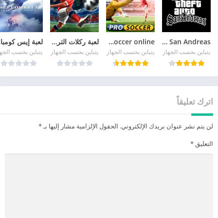
GTA San Andreas
pro soccer online مهكرة
لعبة ركلات الترجيح
لع
يتباين بحسب الجهاز
يتباين بحسب الجهاز
يتباين بحسب الجهاز
يتباين بحسب الجه
اترك تعليقاً
لن يتم نشر عنوان بريدك الإلكتروني.
الحقول الإلزامية مشار إليها بـ
*
التعليق
*