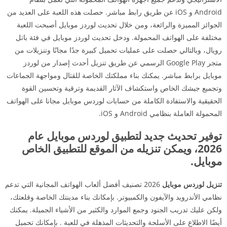
Android و iOS عن طريق رابط مباشر. حصلت هذه اللعبة على العديد من
الجوائز المميزة والرائعة، ومن خلال تحديث لوردز موبايل أصبحت اللعبة
مختلفة على الهواتف المحمولة. ودخل تحديث لوردز موبايل في فئة باتل
رويال، وبالتالي حصلت على عمليات تحميل كبيرة جدًا مجانًا وتنزيلات من
متجر Google Play الرسمي عن طريق تنزيل أحدث إصدار من لوردز
موبايل برابط مباشر. يمكنك بناء مملكتك الخاصة للقتال ومواجهة الجماعات
وتجميع جيشك الخاص واستكشاف الآثار القديمة وترقية وتحسين القوة
الحقيقية والاستفادة الكاملة من حسابات لوردس موبايل مجانا على الهواتف
المحمولة العاملة بنظامي Android و iOS.
توفير تحديث جديد لتطبيق لوردس موبايل عام
2026، ويمكن تنزيله من الموقع للتطبيق الخاص
موبايل.
تنزيل لوردس موبايل
2026 تصنيف أفضل ألعاب الهواتف المجانية التي تدعم
نظامي الأندرويد والآيفون والكمبيوتر. بإمكانك بناء مدينتك الخاصة وقلعتك،
ولكن عليك تدريب الجنود وجمع الموارد والكثير من الأشياء الجميلة. يمكنك
أيضًا الاطلاع على الأسلحة والتحديثات المذهلة في للعبة . بإمكانك تحميل