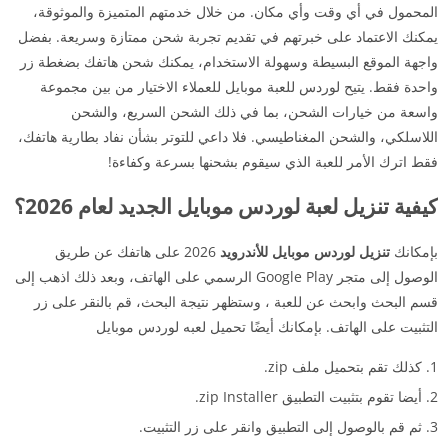
المحمول في أي وقت وأي مكان. من خلال خدمتهم المتميزة والموثوقة،
يمكنك الاعتماد على خبرتهم في تقديم تجربة شحن ممتازة وسريعة. بفضل
واجهة الموقع البسيطة وسهولة الاستخدام، يمكنك شحن هاتفك بضغطة زر
واحدة فقط. يتيح لوردس للعبة موبايل للعملاء الاختيار من بين مجموعة
واسعة من خيارات الشحن، بما في ذلك الشحن السريع، والشحن
اللاسلكي، والشحن المغناطيسي. فلا داعي للتوتر بشأن نفاد بطارية هاتفك،
فقط اترك الأمر للعبة الذي سيقوم بشحنها بسرعة وكفاءة!
كيفية تنزيل لعبة لوردس موبايل الجديد لعام 2026؟
بإمكانك
تنزيل لوردس موبايل للأندرويد
2026 على هاتفك عن طريق
الوصول إلى متجر Google Play الرسمي على الهاتف، وبعد ذلك اذهب إلى
قسم البحث وابحث عن للعبة ، وستظهر نتيجة البحث، قم بالنقر على زر
التثبيت على الهاتف. بإمكانك أيضًا تحميل لعبه لوردس موبايل
كذلك تقم بتحميل ملف zip.
أيضا تقوم بتثبيت التطبيق zip Installer.
ثم قم بالوصول إلى التطبيق وانقر على زر التثبيت.