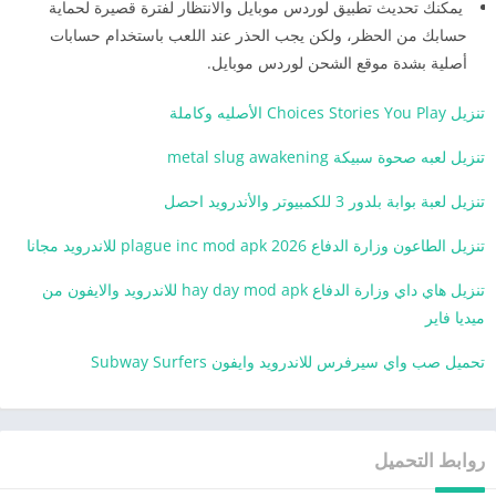
يمكنك تحديث تطبيق لوردس موبايل والانتظار لفترة قصيرة لحماية
حسابك من الحظر، ولكن يجب الحذر عند اللعب باستخدام حسابات
أصلية بشدة موقع الشحن لوردس موبايل.
تنزيل Choices Stories You Play الأصليه وكاملة
تنزيل لعبه صحوة سبيكة metal slug awakening
تنزيل لعبة بوابة بلدور 3 للكمبيوتر والأندرويد احصل
تنزيل الطاعون وزارة الدفاع plague inc mod apk 2026 للاندرويد مجانا
تنزيل هاي داي وزارة الدفاع hay day mod apk للاندرويد والايفون من
ميديا فاير
تحميل صب واي سيرفرس للاندرويد وايفون Subway Surfers
روابط التحميل