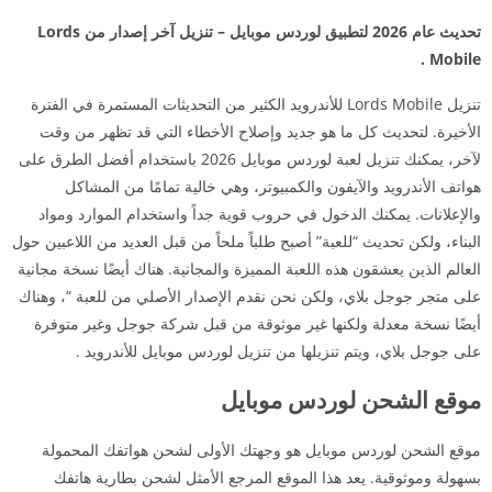
تحديث عام 2026 لتطبيق لوردس موبايل – تنزيل آخر إصدار من Lords
Mobile .
تنزيل Lords Mobile للأندرويد الكثير من التحديثات المستمرة في الفترة
الأخيرة. لتحديث كل ما هو جديد وإصلاح الأخطاء التي قد تظهر من وقت
لآخر، يمكنك تنزيل لعبة لوردس موبايل 2026 باستخدام أفضل الطرق على
هواتف الأندرويد والآيفون والكمبيوتر، وهي خالية تمامًا من المشاكل
والإعلانات. يمكنك الدخول في حروب قوية جداً واستخدام الموارد ومواد
البناء، ولكن تحديث “للعبة” أصبح طلباً ملحاً من قبل العديد من اللاعبين حول
العالم الذين يعشقون هذه اللعبة المميزة والمجانية. هناك أيضًا نسخة مجانية
على متجر جوجل بلاي، ولكن نحن نقدم الإصدار الأصلي من للعبة “، وهناك
أيضًا نسخة معدلة ولكنها غير موثوقة من قبل شركة جوجل وغير متوفرة
على جوجل بلاي، ويتم تنزيلها من تنزيل لوردس موبايل للأندرويد .
موقع الشحن لوردس موبايل
موقع الشحن لوردس موبايل هو وجهتك الأولى لشحن هواتفك المحمولة
بسهولة وموثوقية. يعد هذا الموقع المرجع الأمثل لشحن بطارية هاتفك