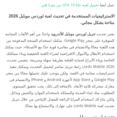
حمل ايضا
تحميل لعبة جاتا 10 GTA من ميديا فاير
الاستراتيجيات المستخدمة في تحديث لعبة لوردس موبايل 2026
متاحة بشكل مجاني.
يعتبر تحديث
تنزيل لوردس موبايل للأندرويد
واحدًا من أهم الألعاب المجانية
المتوفرة على متجر Google Play. يمكنك استخدام النسخة المدفوعة من
هذه اللعبة مجانًا والانضمام في مغامرة قوية جدًا مع الأصدقاء، حيث يمكنك
استخدام الأبطال والأموال الافتراضية لشراء اللعبة الحقيقية وبناء مملكتك
الخاصة وبناء الأبراج لحماية القلعة بطريقة سهلة وسريعة. يتضمن تحديث
Lords Mobile 2026 رابط تنزيل مباشر لتحميل التحديث ويمكنك تنفيذ
استراتيجيات مجانية في اللعبة. ولكن يتوجب عليك تحميلها مجانًا من متجر
Google Play و App Store لأجهزة Android و iPhone والانضمام في
معارك متحركة ثلاثية الأبعاد. بالإضافة إلى ذلك، يجب تحقيق المستوى
المطلوب منك لبناء المدينة والمملكة باستخدام الموارد والجيش وبدائل.
ولكن يتاح لك استخدام المزايا الرائعة للمعدل الإنتاجي من خلال تنزيل
تحديث لعبة Lords Mobile على جهازك والاستمتاع بها مجانًا.
تحديث لوردس موبايل