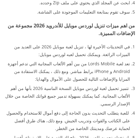
ابحث عن المجلد الذي يحتوي على ملف Zip وحدده.
سوف تقوم بمتابعة التعليمات الموجودة على الشاشة.
من اهم ميزات تنزيل لوردس موبايل للأندرويد 2026 مجموعة من
الإضافات المميزة.
في التحديثات الأخيرة لها ، تنزيل لعبة موبايل 2026 على العديد من
الميزات الرائعة. ويمكنك تحميل لعبه لوردس موبايل:
تعد لعبة Lords Mobile من بين أهم الألعاب المجانية التي تدعم أجهزة
Android و iPhone برابط مباشر. ومع ذلك ، يمكنك الاستفادة من
المزايا والإضافات التالية للحصول على الأموال والهدايا:
تتميز تحميل لعبة لوردس موبايل النسخة الماسية 2026 بأنها من أهم
الألعاب المجانية. كما يمكنك بسهولة تدمير جميع قواتك الخاصة من خلال
الإصدار الرسمي.
للعبة يتطلب التحديث بدون الحاجة إلى دفع أموال للاستخدام والحصول
على الكتائب والقوات وتدريب الجيش. ومع ذلك، هناك طرق أفضل
لحماية عرضك ومدينتك الخاصة من الخطر.
باستخدام تحديث للعب 2026، يتاح لك القدرة على الاستمتاع بأفضل