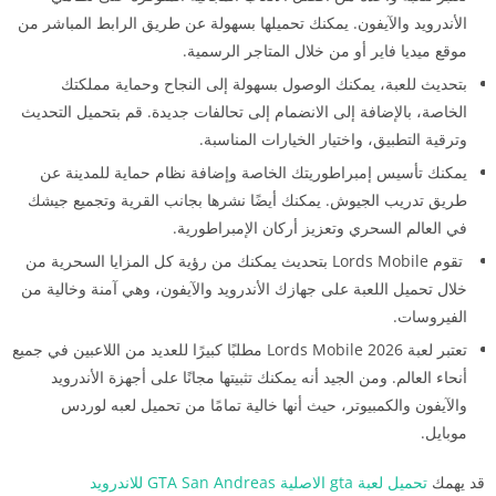
الأندرويد والآيفون. يمكنك تحميلها بسهولة عن طريق الرابط المباشر من
موقع ميديا فاير أو من خلال المتاجر الرسمية.
بتحديث للعبة، يمكنك الوصول بسهولة إلى النجاح وحماية مملكتك
الخاصة، بالإضافة إلى الانضمام إلى تحالفات جديدة. قم بتحميل التحديث
وترقية التطبيق، واختيار الخيارات المناسبة.
يمكنك تأسيس إمبراطوريتك الخاصة وإضافة نظام حماية للمدينة عن
طريق تدريب الجيوش. يمكنك أيضًا نشرها بجانب القرية وتجميع جيشك
في العالم السحري وتعزيز أركان الإمبراطورية.
تقوم Lords Mobile بتحديث يمكنك من رؤية كل المزايا السحرية من
خلال تحميل اللعبة على جهازك الأندرويد والآيفون، وهي آمنة وخالية من
الفيروسات.
تعتبر لعبة Lords Mobile 2026 مطلبًا كبيرًا للعديد من اللاعبين في جميع
أنحاء العالم. ومن الجيد أنه يمكنك تثبيتها مجانًا على أجهزة الأندرويد
والآيفون والكمبيوتر، حيث أنها خالية تمامًا من تحميل لعبه لوردس
موبايل.
قد يهمك
تحميل لعبة gta الاصلية GTA San Andreas للاندرويد