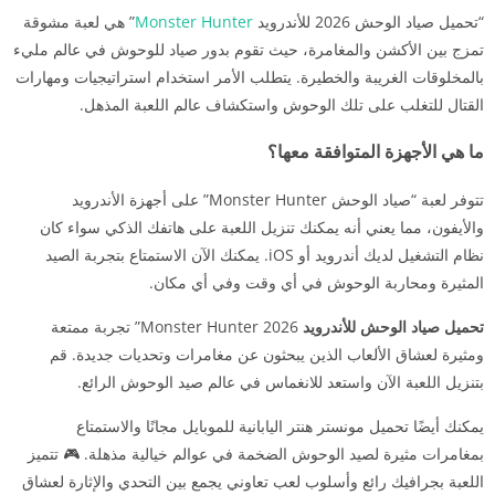
“تحميل صياد الوحش 2026 للأندرويد
Monster Hunter
” هي لعبة مشوقة
تمزج بين الأكشن والمغامرة، حيث تقوم بدور صياد للوحوش في عالم مليء
بالمخلوقات الغريبة والخطيرة. يتطلب الأمر استخدام استراتيجيات ومهارات
القتال للتغلب على تلك الوحوش واستكشاف عالم اللعبة المذهل.
ما هي الأجهزة المتوافقة معها؟
تتوفر لعبة “صياد الوحش Monster Hunter” على أجهزة الأندرويد
والأيفون، مما يعني أنه يمكنك تنزيل اللعبة على هاتفك الذكي سواء كان
نظام التشغيل لديك أندرويد أو iOS. يمكنك الآن الاستمتاع بتجربة الصيد
المثيرة ومحاربة الوحوش في أي وقت وفي أي مكان.
تحميل صياد الوحش للأندرويد
2026 Monster Hunter” تجربة ممتعة
ومثيرة لعشاق الألعاب الذين يبحثون عن مغامرات وتحديات جديدة. قم
بتنزيل اللعبة الآن واستعد للانغماس في عالم صيد الوحوش الرائع.
يمكنك أيضًا تحميل مونستر هنتر اليابانية للموبايل مجانًا والاستمتاع
بمغامرات مثيرة لصيد الوحوش الضخمة في عوالم خيالية مذهلة. 🎮 تتميز
اللعبة بجرافيك رائع وأسلوب لعب تعاوني يجمع بين التحدي والإثارة لعشاق