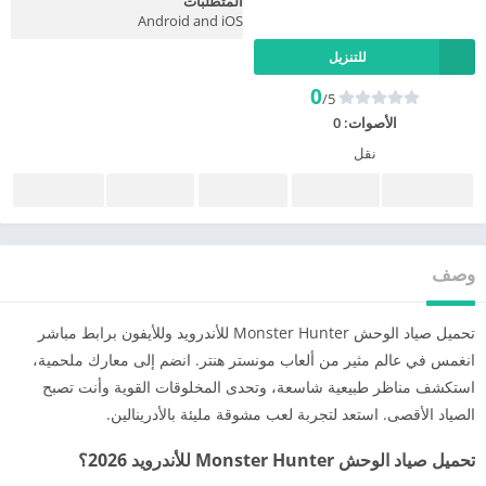
المتطلبات
Android and iOS
للتنزيل
0
/5
الأصوات:
0
نقل
وصف
تحميل صياد الوحش Monster Hunter للأندرويد وللأيفون برابط مباشر
انغمس في عالم مثير من ألعاب مونستر هنتر. انضم إلى معارك ملحمية،
استكشف مناظر طبيعية شاسعة، وتحدى المخلوقات القوية وأنت تصبح
الصياد الأقصى. استعد لتجربة لعب مشوقة مليئة بالأدرينالين.
تحميل صياد الوحش Monster Hunter للأندرويد 2026؟