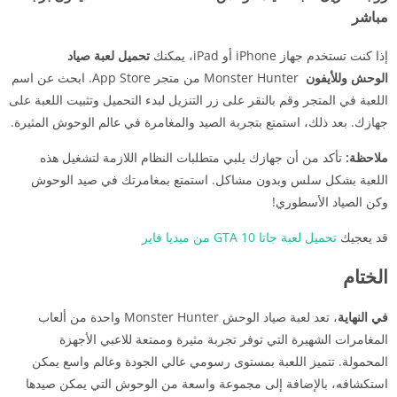
مباشر
إذا كنت تستخدم جهاز iPhone أو iPad، يمكنك
تحميل لعبة صياد
الوحش وللأيفون
Monster Hunter من متجر App Store. ابحث عن اسم
اللعبة في المتجر وقم بالنقر على زر التنزيل لبدء التحميل وتثبيت اللعبة على
جهازك. بعد ذلك، استمتع بتجربة الصيد والمغامرة في عالم الوحوش المثيرة.
ملاحظة:
تأكد من أن جهازك يلبي متطلبات النظام اللازمة لتشغيل هذه
اللعبة بشكل سلس وبدون مشاكل. استمتع بمغامرتك في صيد الوحوش
وكن الصياد الأسطوري!
قد يعجيك
تحميل لعبة جاتا 10 GTA من ميديا فاير
الختام
في النهاية
، تعد لعبة صياد الوحش Monster Hunter واحدة من ألعاب
المغامرات الشهيرة التي توفر تجربة مثيرة وممتعة للاعبي الأجهزة
المحمولة. تتميز اللعبة بمستوى رسومي عالي الجودة وعالم واسع يمكن
استكشافه، بالإضافة إلى مجموعة واسعة من الوحوش التي يمكن صيدها