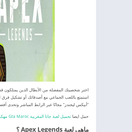
اختر شخصيتك المفضلة من الأبطال الذين يمتلكون قد
استمتع باللعب الجماعي مع أصدقائك أو تشكيل فرق است
“أبيكس ليجندز” مجانًا عبر الرابط المباشر وتحدى أفض
حمل ايضا
تحميل لعبة جاتا المغربية Gta Maroc مهكرة من ميديا فاير 2026 بدون نت
ماهي لعبة Apex Legends ؟