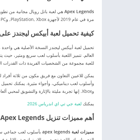
Apex Legends
مرة في عام 2019 لأجهزة PlayStation, Xbox, وPC، ثم أصبحت متاحة لاحقًا على Nintendo Switch وMobile.
كيفية تحميل لعبة أبيكس ليجندز على
تحميل لعبة أبيكس ليجندز النسخة الأصلية هي واحدة م
العالم. تتميز اللعبة بأسلوب لعب سريع ومثير، حيث يت
للعبة مجموعة من الشخصيات الفريدة ذات القدرات الخاص
يمكن للاعبين التعاون مع فريق مكون من ثلاثة أفراد 
وXbox. إنها تجربة مليئة بالإثارة والتشويق لمحبي ألعاب الباتل رويال.
يمكنك
لعبة جي تي اي اندرياس 2026
أهم مميزات تنزيل Apex Legends موبايل أخر إصدار
مميزات لعبة apex legends
بأسلوب لعب جماعي سريع
الذي يناسبك. اللعبة تجمع بين الإستراتيجية والإثارة ف