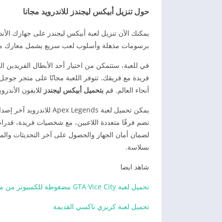
حول تنزيل أبيكس ليجندز للاندرويد مجانا
يمكنك الآن تنزيل لعبة أبيكس ليجندز على جهازك الأندرو
برسومات مذهلة وأسلوب لعب سريع يشمل معارك مثير
في للعبة، ستتمكن من اختيار أحد الأبطال الفريدين 
فريدة مع فريقك. تتوفر اللعبة مجانًا على متجر جوجل
أنحاء العالم. قم
بتحميل أبيكس ليجندز
للايفون الأندروي
تضم فرقًا متعددة اللاعبين، مع شخصيات فريدة، قدرات
لضمان أمان الجهاز والحصول على آخر التحديثات والمم
بسلاسة.
شاهد ايضا
تحميل لعبة GTA Vice City مضغوطة للكمبيوتر من ميديا فاير
تحميل لعبة كريزي تاكسي القديمة