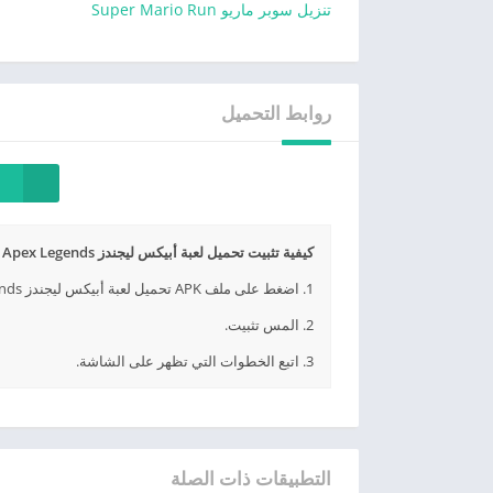
تنزيل سوبر ماريو Super Mario Run
روابط التحميل
كيفية تثبيت تحميل لعبة أبيكس ليجندز Apex Legends موبايل أخر إصدار APK؟
1. اضغط على ملف APK تحميل لعبة أبيكس ليجندز Apex Legends موبايل أخر إصدار الذي تم تنزيله.
2. المس تثبيت.
3. اتبع الخطوات التي تظهر على الشاشة.
التطبيقات ذات الصلة