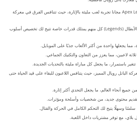
أسلوب لعب سريع ومثير: يقدم تنزيل لعبة Apex Legends مجانا تجربة لعب مليئة بالإثارة، حيث تتنافس الفرق في معركة
شخصيات متنوعة: تحتوي اللعبة على مجموعة من الأبطال (Legends) كل منهم يمتلك قدرات خاصة تتيح لك تخصيص أسلوب
ما يجعلها واحدة من أكثر الألعاب جذبًا على الموبايل.
ثة لاعبين، مما يعزز من التعاون والتكتيك الجماعي.
تغير باستمرار، ما يجعل كل مباراة مليئة بالتحديات الجديدة.
كة الباتل رويال المميز، حيث يتنافس اللاعبون للبقاء على قيد الحياة حتى
 جميع أنحاء العالم، ما يجعل التحدي أكثر إثارة.
لتقديم محتوى جديد، من شخصيات وأسلحة ومؤثرات.
لسًا وسهلًا يتيح لك التحكم الكامل في الحركة والقتال.
ل بلاي، مع توفر مشتريات داخل اللعبة.