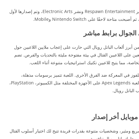
هي لعبة باتل رويال مجانية من تطوير Respawn Entertainment ونشر Electronic Arts، وتم إصدارها لأول
 الجوال برابط مباشر
ن أبرز ألعاب الباتل رويال التي حازت على إعجاب ملايين اللاعبين حول
عين على اللاعبين القتال في بيئة مفتوحة مليئة بالتحديات والفرص. تضم
ة، مما يتيح للاعبين تكتيك استراتيجيات متنوعة أثناء اللعب.
للفوز في المعركة ضد الفرق الأخرى. اللعبة تتميز برسومات مذهلة،
وأسلوب لعب ديناميكي، وأجواء مثيرة. يمكنك تحميل لعبة Apex Legends على الأجهزة المختلفة مثل الكمبيوتر، PlayStation،
 ومثير، وشخصيات متنوعة بقدرات فريدة تتيح لك اختيار أسلوب القتال
ي معارك باتل رويال تنافسية.