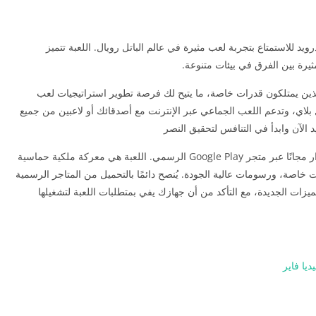
يد للاستمتاع بتجربة لعب مثيرة في عالم الباتل رويال. اللعبة تتميز
ة بين الفرق في بيئات متنوعة.
الذين يمتلكون قدرات خاصة، ما يتيح لك فرصة تطوير استراتيجيات لعب
 بلاي، وتدعم اللعب الجماعي عبر الإنترنت مع أصدقائك أو لاعبين من جميع
د الآن وابدأ في التنافس لتحقيق النصر
يمكن تحميل لعبة Apex Legends للاندرويد آخر إصدار مجانًا عبر متجر Google Play الرسمي. اللعبة هي معركة ملكية حماسية
 خاصة، ورسومات عالية الجودة. يُنصح دائمًا بالتحميل من المتاجر الرسمية
يزات الجديدة، مع التأكد من أن جهازك يفي بمتطلبات اللعبة لتشغيلها