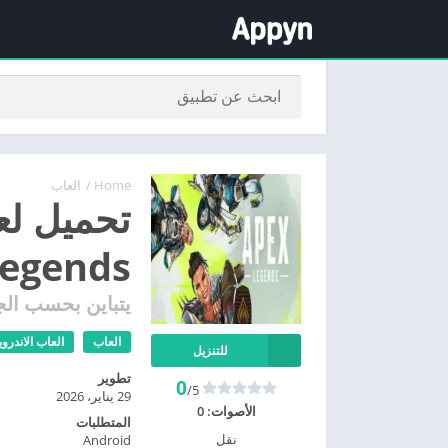
Home
/
العاب
Legends موبايل أخر إص
يتباين بحسب الج
العاب
العاب الاندروي
للتنزيل
تطوير
0
/5
29 يناير، 2026
الأصوات:
0
المتطلبات
نقل
Android