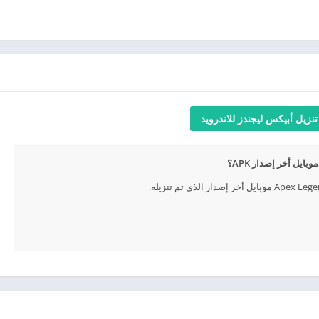
تنزيل أبيكس ليجندز للاندرويد