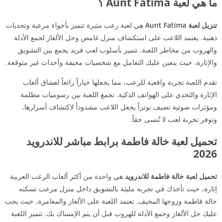
ما هي لعبة Aunt Fatima ؟
تنزيل لعبة Aunt Fatima
هي لعبة رعب مثيرة تتميز بأجواء مرعبة وتحديات
ذهنية. يعتمد اللاعب على استكشاف منزل غامض وحل الألغاز لجمع الأدلة
والهروب من مخاطر اللعبة. تتميز بأسلوب لعب فريد يجمع بين التشويق
والإثارة، حيث يتعين عليك التعامل مع شخصيات مخيفة وأحداث غير متوقعة.
تقدم اللعبة تجربة واقعية للرعب، مما يجعلها خياراً رائعاً لعشاق ألعاب
الإثارة والتحدي على الهواتف الذكية. تجمع اللعبة بين رسوميات مظلمة
ومؤثرات صوتية تضيف توتراً يجعل اللاعب مشدوداً لاكتشاف أسرارها،
وتوفر تجربة لعب لا تُنسى حقاً.
تحميل لعبة خالة فاطمة برابط مباشر للاندرويد
2026
تحميل لعبة خالة فاطمة للاندرويد
هي واحدة من أكثر ألعاب الرعب العربية
إثارة، حيث تأخذك في تجربة مليئة بالتشويق داخل منزل مرعب تسكنه
خالة فاطمة وزوجها المخيف. تعتمد اللعبة على الألغاز والمغامرة، حيث يجب
عليك حل الألغاز وجمع الأدلة للهروب قبل أن يتم الإمساك بك. تتميز اللعبة