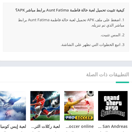
كيفية تثبيت تحميل لعبة خالة فاطمة Aunt Fatima برابط مباشر APK؟
1. اضغط على ملف APK تحميل لعبة خالة فاطمة Aunt Fatima برابط
مباشر الذي تم تنزيله.
2. المس تثبيت.
3. اتبع الخطوات التي تظهر على الشاشة.
التطبيقات ذات الصلة
GTA San Andreas
pro soccer online مهكرة
لعبة ركلات الترجيح
لع