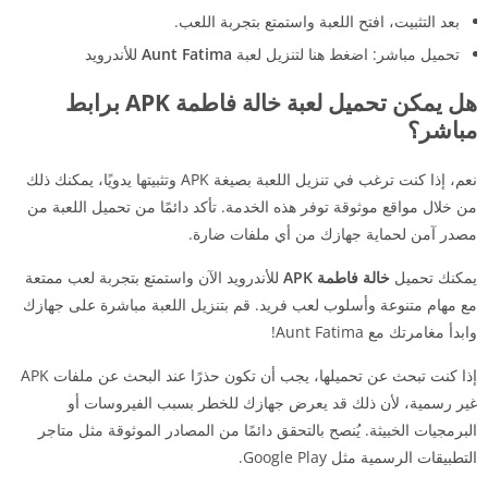
بعد التثبيت، افتح اللعبة واستمتع بتجربة اللعب.
تحميل مباشر: اضغط هنا لتنزيل لعبة
Aunt Fatima
للأندرويد
هل يمكن تحميل لعبة خالة فاطمة APK برابط
مباشر؟
نعم، إذا كنت ترغب في تنزيل اللعبة بصيغة APK وتثبيتها يدويًا، يمكنك ذلك
من خلال مواقع موثوقة توفر هذه الخدمة. تأكد دائمًا من تحميل اللعبة من
مصدر آمن لحماية جهازك من أي ملفات ضارة.
يمكنك تحميل
خالة فاطمة APK
للأندرويد الآن واستمتع بتجربة لعب ممتعة
مع مهام متنوعة وأسلوب لعب فريد. قم بتنزيل اللعبة مباشرة على جهازك
وابدأ مغامرتك مع Aunt Fatima!
إذا كنت تبحث عن تحميلها، يجب أن تكون حذرًا عند البحث عن ملفات APK
غير رسمية، لأن ذلك قد يعرض جهازك للخطر بسبب الفيروسات أو
البرمجيات الخبيثة. يُنصح بالتحقق دائمًا من المصادر الموثوقة مثل متاجر
التطبيقات الرسمية مثل Google Play.