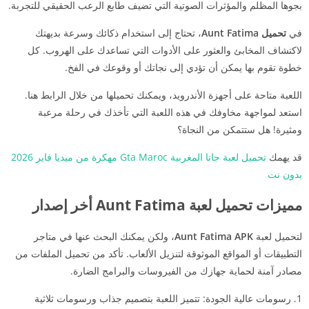
بجوها المظلم والمؤثرات الصوتية التي تضيف طابع الرعب الحقيقي للتجربة.
في
تحميل
Aunt Fatima
، تحتاج إلى استخدام ذكائك وسرعة بديهتك
لاكتشاف المخابئ والعثور على الأدوات التي تساعدك على الهروب. كل
خطوة تقوم بها يمكن أن تؤدي إلى نجاتك أو وقوعك في الفخ.
اللعبة متاحة على أجهزة الأندرويد، ويمكنك تحميلها من خلال الرابط هنا.
استعد لمواجهة مخاوفك في هذه اللعبة التي تأخذك في رحلة مرعبة
ومثيرة! هل ستتمكن من النجاة؟
قد يهمك
تحميل لعبة جاتا المغربية Gta Maroc مهكرة من ميديا فاير 2026
بدون نت
مميزات تحميل لعبة Aunt Fatima أخر إصدار
لتحميل لعبة
Aunt Fatima APK
، ولكن يمكنك البحث عنها في متاجر
التطبيقات أو المواقع الموثوقة لتنزيل الألعاب. تأكد من تحميل الملفات من
مصادر آمنة لحماية جهازك من الفيروسات والبرامج الضارة.
رسومات عالية الجودة: تتميز اللعبة بتصميم جذاب ورسومات ثلاثية