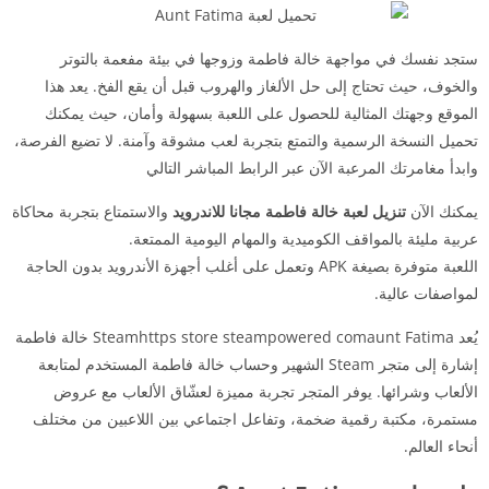
ستجد نفسك في مواجهة خالة فاطمة وزوجها في بيئة مفعمة بالتوتر
والخوف، حيث تحتاج إلى حل الألغاز والهروب قبل أن يقع الفخ. يعد هذا
الموقع وجهتك المثالية للحصول على اللعبة بسهولة وأمان، حيث يمكنك
تحميل النسخة الرسمية والتمتع بتجربة لعب مشوقة وآمنة. لا تضيع الفرصة،
وابدأ مغامرتك المرعبة الآن عبر الرابط المباشر التالي
يمكنك الآن
تنزيل لعبة خالة فاطمة مجانا للاندرويد
والاستمتاع بتجربة محاكاة
عربية مليئة بالمواقف الكوميدية والمهام اليومية الممتعة.
اللعبة متوفرة بصيغة APK وتعمل على أغلب أجهزة الأندرويد بدون الحاجة
لمواصفات عالية.
يُعد Steamhttps store steampowered comaunt Fatima خالة فاطمة
إشارة إلى متجر Steam الشهير وحساب خالة فاطمة المستخدم لمتابعة
الألعاب وشرائها. يوفر المتجر تجربة مميزة لعشّاق الألعاب مع عروض
مستمرة، مكتبة رقمية ضخمة، وتفاعل اجتماعي بين اللاعبين من مختلف
أنحاء العالم.