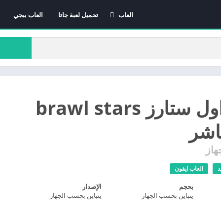
العاب
تحميل لعبة جاتا
العاب ببجي
العاب الاندرويد
العاب ايفون
العاب كمبيوتر
تنزيل براول ستارز brawl stars
اشر
هاز
د
العاب ايفون
بحجم
الإصدار
يتباين بحسب الجهاز
يتباين بحسب الجهاز