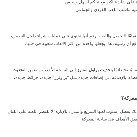
لعبة على شاشة أكبر مع تحكم أسهل وسلس.
سية تناسب اللعب الفردي والجماعي.
مامًا
للتحميل واللعب. رغم أنها تحتوي على عمليات شراء داخل التطبيق،
دفع أي رسوم. هذا يجعلها واحدة من أكثر الألعاب شعبية في فئتها.
 يُنصح دائمًا
بتحديث براول ستارز
إلى النسخة الأحدث. يتضمن
التحديث
طاء، بالإضافة إلى إضافات جديدة مثل “براولرز” جديدة، خرائط جديدة،
لمعركة؟
لعام 2026 بفضل أسلوب لعبها السريع والمليء بالإثارة. لا تقتصر اللعبة على القتال
قيق الأهداف في ساحة المعركة.