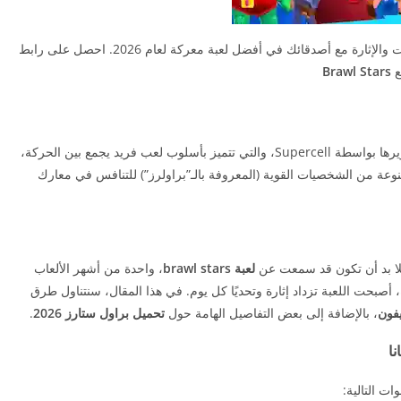
بشكل سريع وآمن. استمتع بتجربة لعب مليئة بالتحديات والإثارة مع أصدقائك في أفضل لعبة معركة لعام 2026. احصل على رابط
ع
Brawl Stars
هي لعبة معركة متعددة اللاعبين تم تطويرها بواسطة Supercell، والتي تتميز بأسلوب لعب فريد يجمع بين الحركة،
تنوعة من الشخصيات القوية (المعروفة بالـ”براولرز”) للتنافس في معارك
فلا بد أن تكون قد سمعت عن
لعبة brawl stars
، واحدة من أشهر الألعاب
، أصبحت اللعبة تزداد إثارة وتحديًا كل يوم. في هذا المقال، سنتناول طرق
يفون
، بالإضافة إلى بعض التفاصيل الهامة حول
تحميل براول ستارز 2026
.
نا
ت التالية: