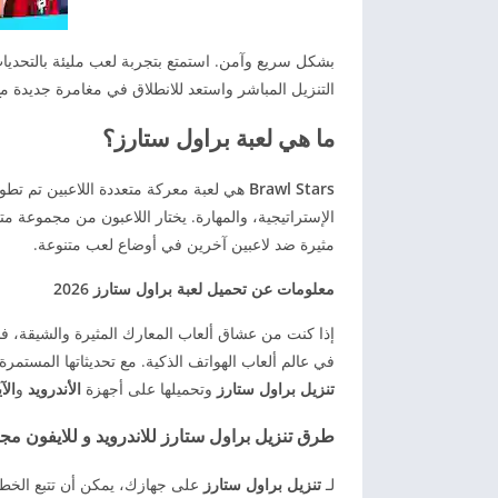
التنزيل المباشر واستعد للانطلاق في مغامرة جديدة م
ما هي لعبة براول ستارز؟
Brawl Stars
الإستراتيجية، والمهارة. يختار اللاعبون من مجموعة م
مثيرة ضد لاعبين آخرين في أوضاع لعب متنوعة.
معلومات عن تحميل لعبة براول ستارز 2026
إذا كنت من عشاق ألعاب المعارك المثيرة والشيقة، 
في عالم ألعاب الهواتف الذكية. مع تحديثاتها المستمرة
تنزيل براول ستارز
وتحميلها على أجهزة
الأندرويد
و
الآ
طرق تنزيل براول ستارز للاندرويد و للايفون مجا
لـ
تنزيل براول ستارز
على جهازك، يمكن أن تتبع الخطوا