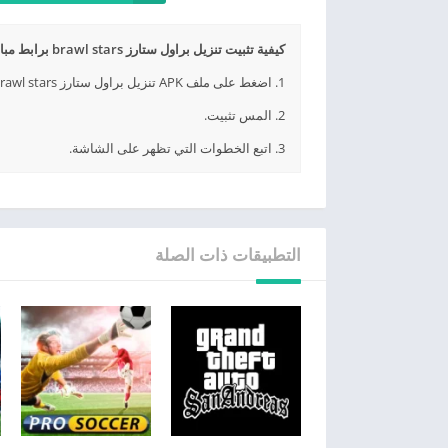
كيفية تثبيت تنزيل براول ستارز brawl stars برابط مباشر APK؟
1. اضغط على ملف APK تنزيل براول ستارز brawl stars برابط مباشر الذي تم تنزيله.
2. المس تثبيت.
3. اتبع الخطوات التي تظهر على الشاشة.
التطبيقات ذات الصلة