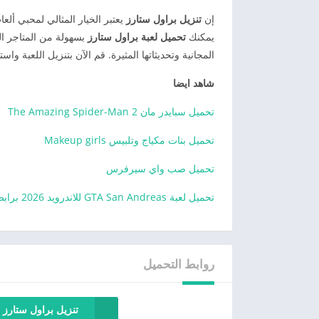
إن
تنزيل براول ستارز
يعتبر الخيار المثالي لمحبي أل
يمكنك
تحميل لعبة براول ستارز
بسهولة من المتاجر ال
المجانية وتحديثاتها المثيرة. قم الآن بتنزيل اللعبة وا
شاهد ايضا
تحميل سبايدر مان The Amazing Spider-Man 2
تحميل بنات مكياج وتلبيس Makeup girls
تحميل صب واي سيرفرس
تحميل لعبة GTA San Andreas للاندرويد 2026 برابط مباشر
روابط التحميل
تنزيل براول ستارز ل