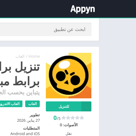
Home
/
العاب
برابط مب
يتباين بحسب الج
العاب
العاب الاندروي
للتنزيل
تطوير
0
/5
27 يناير، 2026
الأصوات:
0
المتطلبات
نقل
Android and iOS