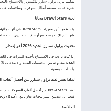
يمكنك تنزيل براول ستارز للكمبيوتر والاستمتاع بال
تجربة قتالية ممتعة، أبطال متنوعون، ومنافسات حما
لعبة Brawl Stars مجانا
واحدة من أبرز مميزات
Brawl Stars
هي أنها
مجانية ت
فإنها تتيح لك تجربة جميع أوضاع اللعبة بدون الحاجة ل
تحديث براول ستارز الجديد 2026 أخر إصدار
إذا كنت ترغب في الاستمتاع بأحدث الميزات في اللعبة،
الجديد
مجموعة من التحسينات التقنية والإصلاحات للأخ
وأحداث موسمية.
لماذا تعتبر لعبة براول ستارز من أفضل ألعاب ا
تعتبر
Brawl Stars
من
أفضل ألعاب المعركة
فقط، بل تتضمن استراتيجيات تعاون مع الأصدقاء وتح
الخلاصة