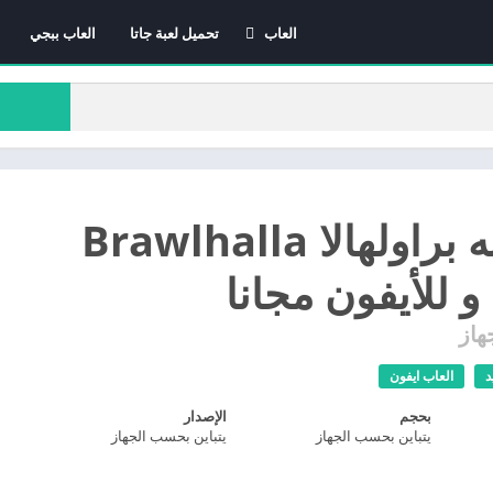
العاب
تحميل لعبة جاتا
العاب ببجي
العاب الاندرويد
العاب ايفون
العاب كمبيوتر
تنزيل لعبه براولهالا Brawlhalla
 و للأيفون مجانا
هاز
د
العاب ايفون
بحجم
الإصدار
يتباين بحسب الجهاز
يتباين بحسب الجهاز