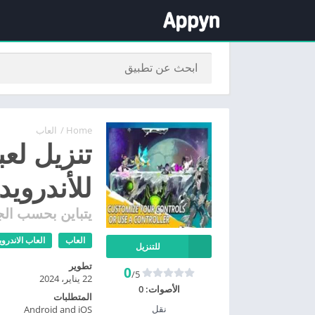
Home
/
العاب
للأندرويد
يتباين بحسب الج
العاب
العاب الاندروي
للتنزيل
تطوير
0
/5
22 يناير، 2024
الأصوات:
0
المتطلبات
نقل
Android and iOS