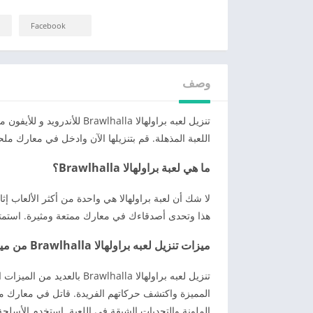
Facebook
وصف
تنزيل لعبه براولهالا wlhalla
اللعبة المذهلة. قم بتنزيلها الآن وادخل في معارك مل
ما هي لعبة براولهالا Brawlhalla؟
لا شك أن لعبة براولهالا هي واحدة من أكثر الألعاب إثار
هذا وتحدى أصدقاءك في معارك ممتعة ومثيرة. استمتع 
ميزات تنزيل لعبه براولهالا Brawlhalla من ميديا فاير
تنزيل لعبه براولهالا lhalla
المميزة واكتشف حركاتهم الفريدة. قاتل في معارك م
الملونة والتحديات الشيقة في اللعبة. استخدم الأسل