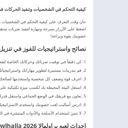
كيفية التحكم في الشخصيات وتنفيذ الحركات في تنزيل لع
اضغط على الأزرار بسرعة ومهارة لتنفيذ ضربات مده
خصومك بقوة وبراعة!
نصائح واستراتيجيات للفوز في تنزيل لعبه براولهالا a
كن دقيقاً في توقيت ضرباتك وحركاتك الخاصة لتفج
قم بتدريبات مستمرة لتطوير مهاراتك واستراتيجياتك
اعرف قوة وضعف كل شخصية واستخدمها لصالحك ف
استغل البيئة المحيطة بك لكسب ميزة تكتيكية عل
تعاون مع فريقك في الوضع الجماعي واستغل قدرات
ادرس أساليب لعب خصومك واستخدم الاستراتيجيات 
لا تنسَ استخدام الأسلحة والأدوات المنتشرة في ا
احداث لعبه براولهالا Brawlhalla 2026 :