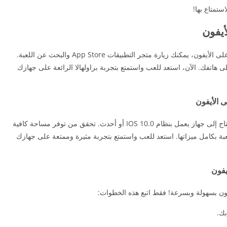
استمتاع بها!
إذا كنت ترغب في تحميل لعبة براولهالا Brawlhalla على الأيفون، يمكنك زيارة متجر التطبيقات App Store والبحث عن اللعبة.
على هاتفك. الآن، استعد للعب واستمتع بتجربة براولهالا الرائعة على جهازك
لتشغيل لعبة براولهالا Brawlhalla على الأيفون، ستحتاج إلى جهاز يعمل بنظام IOS 10.0 أو أحدث. تحقق من توفر مساحة كافية
عبة بكامل ميزاتها. استعد للعب واستمتع بتجربة مثيرة وممتعة على جهازك
بك.