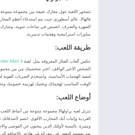
تتمحور اللعبة حول معارك عنيفة بين مجموعة متنوعة م
فالهالا، عالم أسطوري حيث يتم استدعاء أعظم المحا
الشهرة والشرف. انغمس في ساحات حيوية، وشارك في 
مناورات استراتيجية وهجمات تدميرية.
طريقة اللعب:
عكس ألعاب القتال المعروفة مثل لعبة
ider Man 3
الشخص الأخير الواقف. اختر شخصيتك من بين مجموعة 
لتنفيذ الهجمات الأساسية، واستخدم الضربات القوية ل
الوقت المناسب لهجماتك وتجنبك لهزيمة خصومك وتحق
أوضاع اللعب:
ضد بعضهم البعض في معركة غير هادئة. بالإضافة إلى ذل