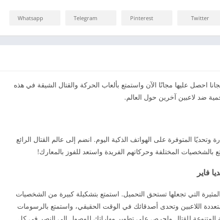
Whatsapp
Telegram
Pinterest
Twitter
Bra للأندرويد و للأيفون مجانا احصل عليها مجانًا الآن واستمتع بألعاب الحركة والقتال الشيقة في هذه
حمية ضد لاعبين آخرين حول العالم.
ة وتحديًا المتوفرة على الهواتف الذكية اليوم. انضم إلى عالم القتال الرائع
بالشخصيات المختلفة وحركاتهم الفريدة واستعد للفوز بالمعارك!
Braw بالعديد من الميزات المثيرة التي تجعلها تستحق التحميل. استمتع بتشكيلة كبيرة من الشخصيات
تعددة اللاعبين وتحدى أصدقائك في الوقت الحقيقي، واستمتع بالرسومات
حة المتنوعة للقتال واحرص على تطوير مهاراتك للوصول إلى النصر في كل