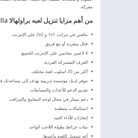
معركة.
من أهم مزايا تنزيل لعبه براولهالا Brawlhalla بآخر إصدار لنظام الأندرويد:
تنافس في مراتب 1v1 و 2v2 على الإنترنت
قتال بمفرده أو مع فريق
4 لاعبين مجانيين على الإنترنت للجميع.
الغرف المشتركة الفردية
أكثر من 20 أسلوب لعبة مختلف
تتوفر لديك مؤسسة تدريبية تهدف إلى مساعدتك في
تقديم الدعم للأحداث والمسابقات
دعم ممتاز في مجال لوحة المفاتيح والمراقب
استكمالات منتظمة
إنجازات للأداء الجيد
مئات خرائط بطولة اللاعب الواحد
أعد تسجيل اللعبة وأعيدها.