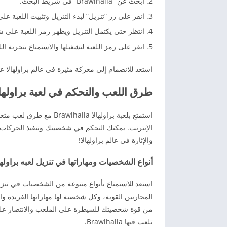
ابحث عن “Brawlhalla” في شريط البحث.
انقر على زر “تنزيل” لبدء التنزيل وتثبيت اللعبة عل
انتظر حتى يكتمل التنزيل ويظهر رمز اللعبة على 
انقر على رمز اللعبة لتشغيلها والاستمتاع بتجربة الل
استعد للانضمام إلى معركة مثيرة في عالم براولهالا عل
طرق اللعب والتحكم في لعبة براولهالا wlhalla
استمتع بلعبة براولهالا a
الإنترنت. يمكنك التحكم في شخصيتك وتنفيذ الحركات ا
والإثارة في عالم براولهالا!
أنواع الشخصيات ومهاراتها في تنزيل لعبه براولهالا Brawlhalla للأند
المحاربين القوية، وكل شخصية لها مهاراتها الفريدة وا
من قوة شخصيتك للسيطرة على الملعب والانتصار ع
تلعب فيها Brawlhalla.