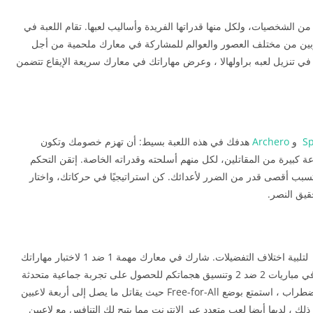
ن الشخصيات، ولكل منها قدراتها الفريدة وأساليب لعبها. تقام اللعبة في
ربين من مختلف العصور والعوالم للمشاركة في معارك ملحمية من أجل
تنزيل لعبه براولهالا ، وعرض مهاراتك في معارك سريعة الإيقاع تتضمن
Sp
و
Archero
هدفك في هذه اللعبة بسيط: أن تهزم خصومك وتكون
كبيرة من المقاتلين، لكل منهم أسلحته وقدراته الخاصة. إتقن التحكم
تسبب أقصى قدر من الضرر لأعدائك. كن استراتيجيًا في حركاتك، واختار
يق النصر.
تنزيل لعبه براولهالا مجموعة متنوعة من أنماط اللعب لتلبية اختلاف التفضيلات. شارك في معارك مهمة 1 ضد 1 لاختبار مهاراتك
الفردية وإثبات أنك المحارب الأقوى. انضم لأصدقائك في مباريات 2 ضد 2 وتنسيق هجماتكم للحصول على تجربة جماعية متحدثة
ومثيرة. بالنسبة لأولئك الذين يبحثون عن الفوضى والاضطراب ، استمتع بوضع Free-for-All حيث يقاتل ما يصل إلى أربعة لاعبين
ك ، لديها أيضا لعب متعدد عبر الإنترنت مما يتيح لك التنافس مع لاعبين