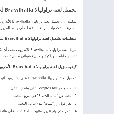
تحميل لعبة براولهالا Brawlhalla للأندرويد
يمكنك الآن تح
المليء بالشخصيات الرائعة. اضغط على رابط التنزيل وأ
متطلبات تشغيل لعبة براولهالا Brawlhalla على الأندرويد
300 ميجابايت، وذاكرة وصول عشوائي بحجم 2 جيجابايت على الأقل، لتجربة لعبة القتال الرهيبة هذه!
كيفية تنزيل لعبه براولهالا Brawlhalla للأندرويد برابط مباشر
لتحميل لعبة براولهالا Brawlhalla على الأندرويد، اتبع هذه الخطوات السهلة:
افتح متجر Google Play على هاتفك الذكي.
ابحث عن “Brawlhalla” في مربع البحث.
انقر فوق زر “تثبيت” لبدء تنزيل اللعبة.
انتظر حتى يتم تنزيل وتثبيت اللعبة تمامًا على هاتفك