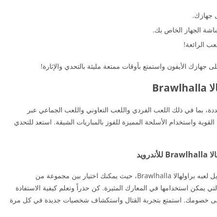
ى جهازك.
شاشة الجهاز الخاص بك.
عب الرائعة!
ى جهازك الأيفون واستمتع بأوقات ممتعة مليئة بالتحدي والإثارة!
Bra
Brawlhall مع طرق لعب متعددة، بما في ذلك اللعب الفردي واللعب التعاوني واللعب الجماعي عبر
لقوية واستخدام الأسلحة المميزة للفوز بالمباريات الشيقة. استعد للتحدي
رويد
استعد للاستمتاع بأنواع متنوعة من الشخصيات في تنزيل لعبه براولهالا Brawlhalla، حيث يمكنك اختيار بين مجموعة من
لتي يمكن استخدامها في المعارك المثيرة. كن حذراً وتعلم كيفية الاستفادة
لى خصومك. استمتع بتجربة القتال واستكشاف شخصيات جديدة في كل مرة