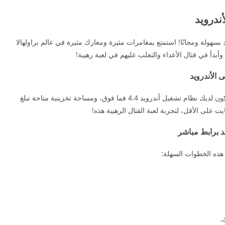
ميل لعبة براولهالا Brawlhalla للأندرويد بسهولة ومجانًا! استمتع بمغامرات مثيرة ومعارك مثيرة في عالم براولهالا
بدأ في قتال الأعداء والتغلب عليهم في لعبة رهيبة!
تنزيل لعبه براولهالا Brawlhalla للأندرويد، يجب أن يكون لديك نظام تشغيل أندرويد 4.4 فما فوق، ومساحة تخزينية متاحة تبلغ
.