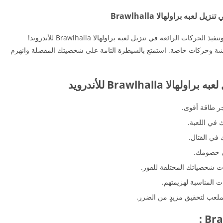
به براولهالا Brawlhalla
حان وقت التعرف على كيفية التحكم في الشخصيات وتنفيذ الحركات الرائعة في تنزيل لعبه براولهالا Brawlhalla للأندرويد!
شة وحركات خاصة. استمتع بالسيطرة التامة على شخصيتك المفضلة وانهزم
Brawlhall للأندرويد
ر طاقة أقوى.
 في اللعبة.
ي القتال.
ى خصومك.
 شخصياتك المختلفة للفوز.
المناسبة لهزيمتهم.
لملعب لتحقيق مزيدٍ من الضرر.