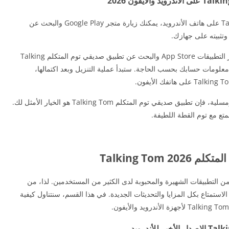
لتحميل تطبيق صديقي توم المتكلم 2026 Talking Tom على هاتف الأندرويد، يمكنك زيارة متجر Google Play والبحث عن
وتثبيته على جهازك.
بالنسبة لمستخدمي الأيفون، يمكنكم الدخول إلى متجر التطبيقات App Store والبحث عن تطبيق صديقي توم المتكلم Talking
ل معلومات حسابك بحسب الحاجة. ستبدأ عملية التنزيل وبعد اكتمالها،
ذا كنت ترغب في قضاء وقت فراغك بطريقة فريدة ومسلية، فإن تطبيق صديقي توم المتكلم Talking Tom هو الخيار الأمثل لك.
تع مع توم القطة اللطيفة.
Talking Tom
Talking T من التطبيقات الشهيرة والمحبوبة لدى الكثير من المستخدمين. لذا، من
استمتاع بكل المزايا والتحديثات الجديدة. في هذا القسم، سنتناول كيفية