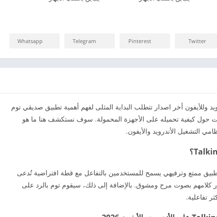
Whatsapp
Telegram
Pinterest
Twitter
يد وللأيفون أخر اصدار تتطلب البداية المثلى لفهم أهمية تطبيق صديقي توم
يق نفسه وإرشادات حول كيفية تحميله على الأجهزة المحمولة. سوف نستكشف هنا ما هو
ي التشغيل الأندرويد والأيفون.
يقي توم المتكلم 2026 Talking Tom هو تطبيق ممتع وترفيهي يسمح للمستخدمين بالتفاعل مع قطة افتراضية تُدعى
ر كلامهم بصوت مرح ومشوق. بالإضافة إلى ذلك، سيقوم توم بالرد على
ر تفاعلية.