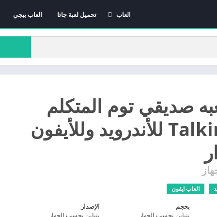
العاب
تحميل لعبة جاتا
العاب ببجي
العاب الاندرويد
العاب ايفون
العاب كمبيوتر
به صديقي توم المتكلم
Talking Tom للأندرويد وللأيفون
ر
هاز
د
العاب ايفون
بحجم
الإصدار
يتباين بحسب الجهاز
يتباين بحسب الجهاز