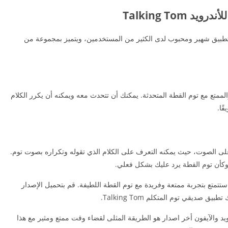
Talking To
ديقي توم المتكلم للأيفون Talking Tom هو تطبيق شهير ومحبوب لدى الكثير من المستخدمين، ويتميز بمجموعة من
لممتع مع توم القطة المتحدثة. يمكنك أن تتحدث معه ويمكنه أن يكرر الكلام
ًا.
لى الصوت، حيث يمكنه التعرف على الكلام الذي تقوله وتكراره بصوت توم.
ر وكأن توم القطة يرد عليك بشكل فعلي.
تخدام تطبيق صديقي توم المتكلم Talking Tom، ستتمتع بتجربة ممتعة وفريدة مع توم القطة اللطيفة. قم بتحميل الإصدار
ق صديقي توم المتكلم Talking Tom.
 صديقي توم المتكلم Talking Tom للأندرويد والآيفون أخر اصدار هو الطريقة المثلى لقضاء وقت ممتع ومثير مع هذا