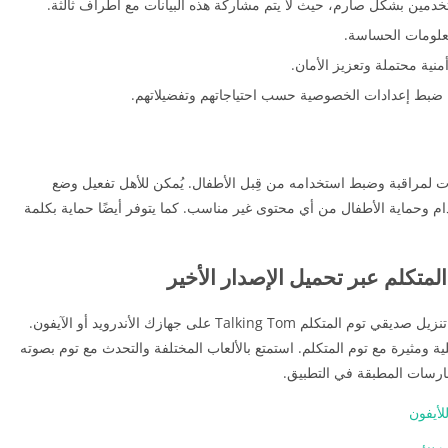
دمين بشكل صارم، حيث لا يتم مشاركة هذه البيانات مع أطراف ثالثة.
معلومات الحساسة.
نية محتملة وتعزيز الأمان.
ن ضبط إعدادات الخصوصية حسب احتياجاتهم وتفضيلاتهم.
قي توم المتكلم 2026 Talking Tom خيارات لمراقبة وضبط استخدامه من قِبل الأطفال. يُمكن للأهل تفعيل وضع
وحماية الأطفال من أي محتوى غير مناسب. كما يتوفر أيضًا حماية بكلمة
متكلم عبر تحميل الإصدار الأخير
يمكنك الآن الاستمتاع بالمزيد من المرح والتشويق مع تنزيل صديقي توم المتكلم Talking Tom على جهازك الأندرويد أو الآيفون.
ة ومثيرة مع توم المتكلم. استمتع بالألعاب المختلفة والتحدث مع توم بصوته
رسات المطبقة في التطبيق.