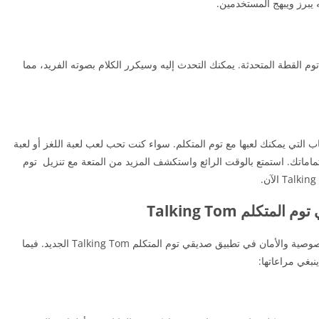
 يبرز ويبهج المستخدمين.
توم القطة المتحدثة. يمكنك التحدث إليه وسيكرر الكلام بصوته الفريد، مما
ب التي يمكنك لعبها مع توم المتكلم. سواء كنت تحب لعب لعبة اللغز أو لعبة
تماماتك. استمتع بالوقت الرائع واستكشف المزيد من المتعة مع تنزيل توم
كلم Talking Tom
هناك العديد من الخصائص والمميزات التي تضمن الخصوصية والأمان في تطبيق صديقي توم المتكلم Talking Tom الجديد. فيما
بغي مراعاتها: