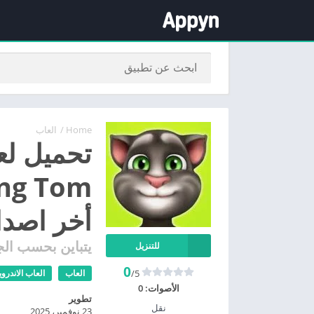
Home
/
العاب
تحميل لع
أخر اصدا
يتباين بحسب الج
للتنزيل
0
/5
العاب
العاب الاندروي
الأصوات:
0
تطوير
نقل
23 نوفمبر، 2025