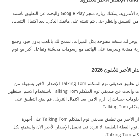
هناك عدة طرق لتحميل لعبة Talking Tom على أجهزة الأندرويد. يمكنك زيارة متجر Google Play والبحث عن التطبيق باسمه
ن التطبيق وانتظر حتى يتم تثبيته على هاتفك الذكي. بعد اكتمال التثبيت،
تحميل لعبة صديقي توم المتكلم وأصحابه مهكرة APK يوفر لك نسخة مفتوحة بكل الميزات، تسمح لك باللعب بدون قيود وجمع
جربة ممتعة وسريعة على الهاتف مع رسومات محسّنة وتفاعل أكبر مع توم
إذا كنت تستخدم جهاز iPhone أو iPad، فيمكنك تحميل تطبيق صديقي توم المتكلم Talking Tom الإصدار الأخير بسهولة من
متجر التطبيقات App Store. اذهب إلى متجر التطبيقات وابحث عن صديقي توم المتكلم Talking Tom باستخدام الاسم. ستظهر
علومات حسابك إذا لزم الأمر. بعد اكتمال التنزيل، قم بفتح التطبيق على
Talki.
باستخدام الطرق المذكورة أعلاه، يمكنك تحميل الإصدار الأخير من تطبيق صديقي توم المتكلم Talking Tom على أجهزة
 توم القطة اللطيفة. لا تتردد في تحميل الإصدار الأخير الآن واستمتع بكل
Talk.