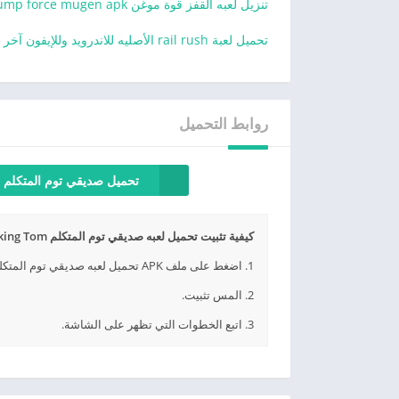
تنزيل لعبه القفز قوة موغن jump force mugen apk للأندرويد
تحميل لعبة rail rush الأصليه للاندرويد وللإيفون آخر اصدار
روابط التحميل
تحميل صديقي توم المتكلم لل
كيفية تثبيت تحميل لعبه صديقي توم المتكلم Talking Tom للأندرويد وللأيفون أخر اصدار APK؟
1. اضغط على ملف APK تحميل لعبه صديقي توم المتكلم Talking Tom للأندرويد وللأيفون أخر اصدار الذي تم تنزيله.
2. المس تثبيت.
3. اتبع الخطوات التي تظهر على الشاشة.