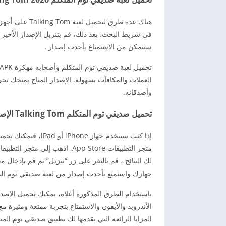
في شريط البحث. بعد ذلك، قم بتنزيل الإصدار الأخير م
ستتمكن من الاستمتاع بأحدث إصدار .
العملات والمكافآت بسهولة. الإصدار المتاح يمنحك ت
وأصدقائه.
تحميل صديقي توم المتكلم Talking Tom الإصدار الأخير للأيفون 2026
لك النتائج ، قم بالنقر على زر “تنزيل” ثم قم بإدخال م
جهازك واستمتع بأحدث إصدار من لعبة صديقي توم المتكلم ng Tom
الأندرويد والأيفون والاستمتاع بتجربة ممتعة ومثيرة مع
المزايا الرائعة التي يقدمها لك تطبيق صديقي توم المتكلم ing Tom