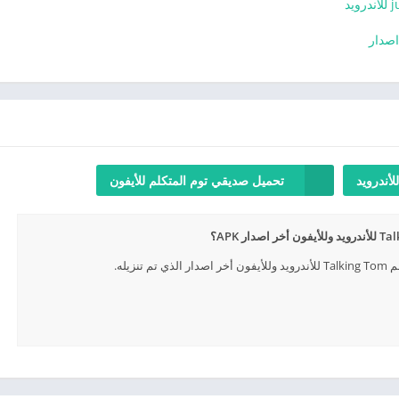
أندرويد
تحميل صديقي توم المتكلم للأيفون